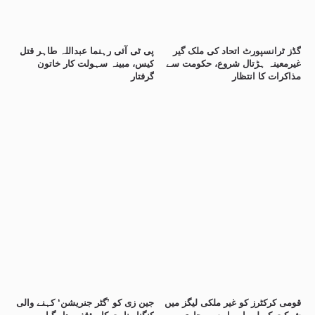
گڈز ٹرانسپورٹ اتحاد کی ملک گیر
پی ٹی آئی رہنما عبداللہ طاہر قتل
غیرمعینہ ہڑتال شروع، حکومت سے
کیس، مبینہ سہولت کار خاتون
مذاکرات کا انتظار
گرفتار
قومی کرکٹرز کو غیر ملکی لیگز میں
جین زی کو ’گٹر جنریشن‘ کہنے والی