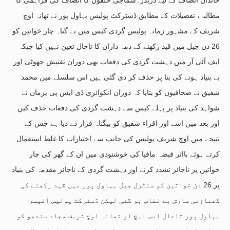
مطالبہ، تفصیلات کے مطابق ڈسٹرکٹ پولیس بہاول پور نے تھانہ اوچ
شریف کے مشہور زمانہ پولیس گردی کیس میں بے گناہ چار خواتین کو
26 دن جیل میں قید رکھنے کے ذمہ داران کا تاحال تعین نہیں کیا جبکہ
ایف آئی آر میں دہشت گردی کی دفعات بھی دوران تفتیش جھوٹی اور
بے بنیاد ہونے کی بنا پر حذف کر دی گئی ہیں اس سلسلے میں محمد
شفیق نے صحافیوں کو بتایا کہ دوران انکوائری ڈی ایس پی یزمان نے
شواہد کی بنیاد پر پہلے کیس سے دہشت گردی کی دفعات حذف کیں
اور بعد میں اسے اور اقراء شفیق کو بیگناہ قرار دے دیا ہے جس کے
نتیجے میں اوچ شریف پولیس کی جانب سے اختیارات کا غلط استعمال
کرتے ہوئے بااثر قبضہ مافیا کی خوشنودی میں ان کے گھر کی چار
خواتین پر ناجائز تشدد کرنے اور دہشت گردی کے ناجائز مقدمہ کی بنیاد
پر 26 دن خواتین کو سنٹرل جیل بہاول پور میں قید رکھنے کی
گھناؤنی سازش بے نقاب ہو گئی لیکن ڈسٹرکٹ پولیس آفیسر
بہاول پور تاحال ایس ایچ او تھانہ اوچ شریف سجاد سندھو کو