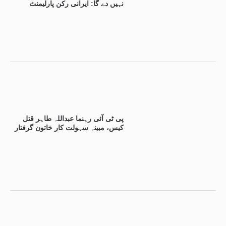
نہیں دے گا: ایرانی رکن پارلیمنٹ
پی ٹی آئی رہنما عبداللہ طاہر قتل
کیس، مبینہ سہولت کار خاتون گرفتار