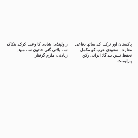
پاکستان اور ترکیہ کے ساتھ دفاعی
راولپنڈی: شادی کا وعدہ کرکے بنکاک
معاہدہ سعودی عرب کو مکمل
سے بلائی گئی خاتون سے مبینہ
تحفظ نہیں دے گا: ایرانی رکن
زیادتی، ملزم گرفتار
پارلیمنٹ