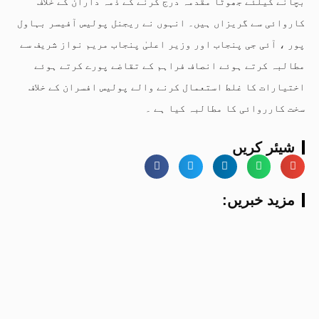
بچانے کیلئے جھوٹا مقدمہ درج کرنے کے ذمہ داران کے خلاف
کاروائی سے گریزاں ہیں۔ انہوں نے ریجنل پولیس آفیسر بہاول
پور ، آئی جی پنجاب اور وزیر اعلیٰ پنجاب مریم نواز شریف سے
مطالبہ کرتے ہوئے انصاف فراہم کے تقاضے پورے کرتے ہوئے
اختیارات کا غلط استعمال کرنے والے پولیس افسران کے خلاف
سخت کارروائی کا مطالبہ کیا ہے ۔
شیئر کریں
:مزید خبریں