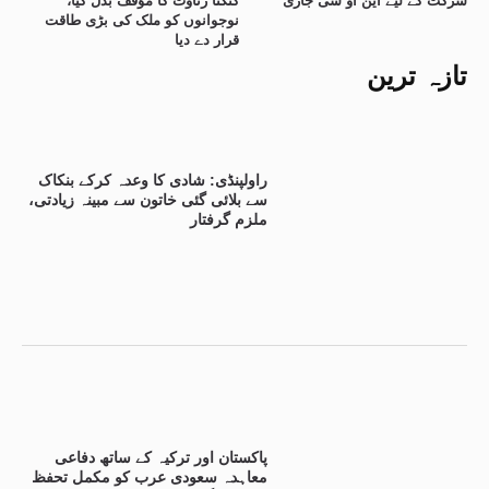
شرکت کے لیے این او سی جاری
کنگنا رناوت کا مؤقف بدل گیا،
نوجوانوں کو ملک کی بڑی طاقت
قرار دے دیا
تازہ ترین
راولپنڈی: شادی کا وعدہ کرکے بنکاک
سے بلائی گئی خاتون سے مبینہ زیادتی،
ملزم گرفتار
پاکستان اور ترکیہ کے ساتھ دفاعی
معاہدہ سعودی عرب کو مکمل تحفظ