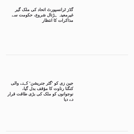
گڈز ٹرانسپورٹ اتحاد کی ملک گیر
غیرمعینہ ہڑتال شروع، حکومت سے
مذاکرات کا انتظار
جین زی کو ’گٹر جنریشن‘ کہنے والی
کنگنا رناوت کا مؤقف بدل گیا،
نوجوانوں کو ملک کی بڑی طاقت قرار
دے دیا