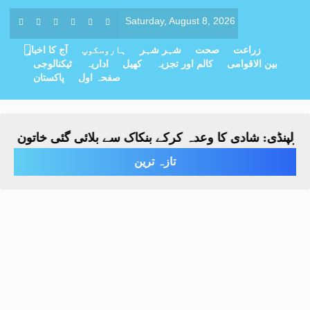
Saturday, August 8, 2026
زراعت
صحت
شہر شہر
ہاروسکوپ
آج کا اخبار
بین الاقوامی
کالم اور تجزیہ
کھیل
اداریہ
ٹیکنالوجی
صفحہ اول
پاکستان
پنڈی: شادی کا وعدہ کرکے بنکاک سے بلائی گئی خاتون سے مبین
تازہ ترین