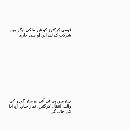
قومی کرکٹرز کو غیر ملکی لیگز میں
شرکت کے لیے این او سی جاری
چیئرمین پی ٹی آئی بیرسٹر گوہر کی
والدہ انتقال کرگئیں، نماز جنازہ آج ادا
کی جائے گی