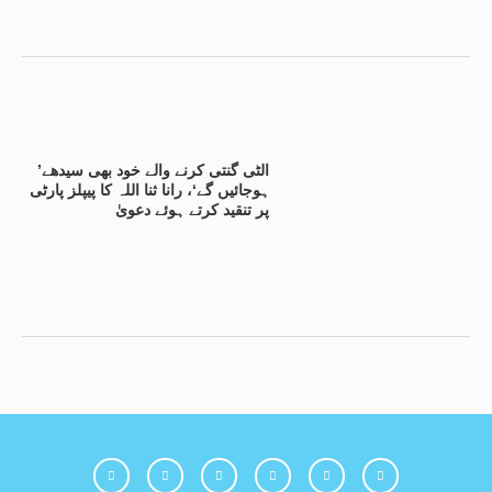
’الٹی گنتی کرنے والے خود بھی سیدھے
ہوجائیں گے‘، رانا ثنا اللہ کا پیپلز پارٹی
پر تنقید کرتے ہوئے دعویٰ