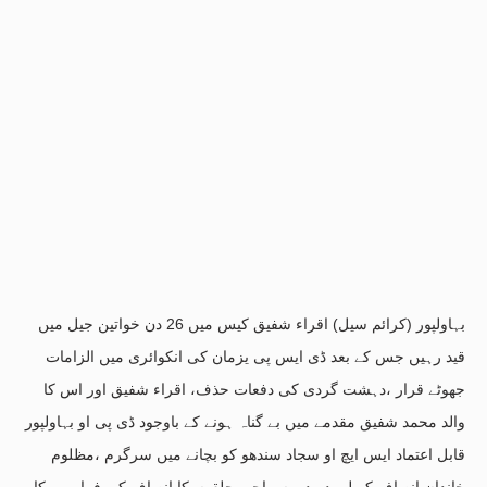
بہاولپور (کرائم سیل) اقراء شفیق کیس میں 26 دن خواتین جیل میں
قید رہیں جس کے بعد ڈی ایس پی یزمان کی انکوائری میں الزامات
جھوٹے قرار ،دہشت گردی کی دفعات حذف، اقراء شفیق اور اس کا
والد محمد شفیق مقدمے میں بے گناہ ہونے کے باوجود ڈی پی او بہاولپور
قابل اعتماد ایس ایچ او سجاد سندھو کو بچانے میں سرگرم ،مظلوم
خاندان انصاف کے لیے دربدر۔سماجی حلقوں کا انصاف کی فراہمی کا