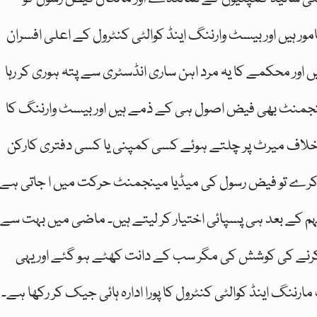
 ہیں اور بیسٹ وارننگ اینڈ کوالٹی کنٹرول کے اعلی افسران
ور محکمے کا یہ مرد اہن ساری انڈسٹری سے پتہ ہوری کر رہا
ینجمنٹ بھی فیض اصول ہی کے ذمے ہیں اور بیسٹ وارننگ کا
 خلاف میرٹ پر چلتے ہوئے کسی کمپنی یا کسی دفتری کارکن
رے تو فیض رسول کی میڈیا مینجمنٹ حرکت میں ا جاتی ہے
ہم کے بعد ہی پسپائی اختیار کر لیتے ہیں۔ ماضی میں بہت سے
ر کرنے کی کوشش کی مگر سب کے دانت کھٹے ہو گئے اور یہی
نگ اینڈ کوالٹی کنٹرول کا پورا ادارہ ہائی جیک کر رکھا ہے۔