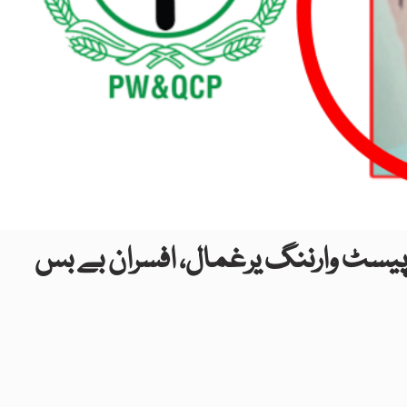
پیسٹ وارننگ یرغمال، افسران بے بس