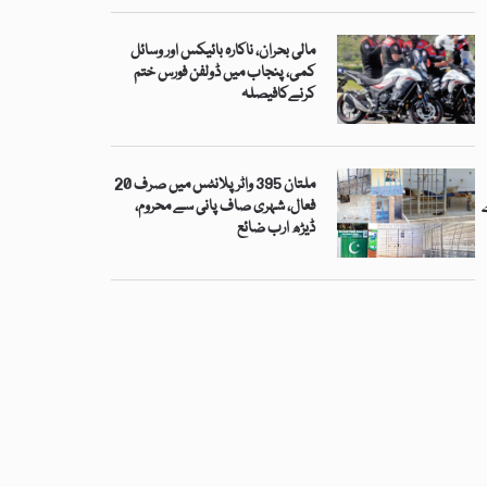
مالی بحران، ناکارہ بائیکس اور وسائل
کمی، پنجاب میں ڈولفن فورس ختم
کرنےکافیصلہ
ملتان 395 واٹر پلانٹس میں صرف 20
فعال، شہری صاف پانی سے محروم،
ڈیڑھ ارب ضائع