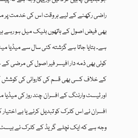
راضی رکھنے کے لیے ہر وقت اس کی خدمت پر مامور
بھی فیض اصول کے ہاتھوں بلیک میل ہو رہے ہیں ا
ہے۔ بتایا جاتا ہے گزشتہ کئی سال سے میڈیا م
کوئی بھی ذمہ دار افیسر فیر اصول کی مرضی کے
کے خلاف کسی بھی قسم کی کاروائی کی کوشش ک
اور ٹیسٹ وارننگ کے افسران چند روز کی میڈیا م
افسران نے اس کلرک کو تبدیل کرنے یا بے اختیا
وجہ ہے کہ ایک نچلے گریڈ کے کلرک نے بیسٹ مارن