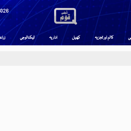
2026
می
کالم اور تجزیہ
کھیل
اداریہ
ٹیکنالوجی
زرا