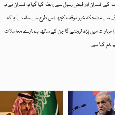
 افسران اور فیض رسول سے رابطہ کیا گیا تو افسران نے تو
رف سے مضحکہ خیز موقف کچھ اس طرح سے سامنے آیا کہ
ر اخبارات میں پڑھ لیجئے گا جن کے ساتھ ہمارے معاملات
رابلم کیا ہے