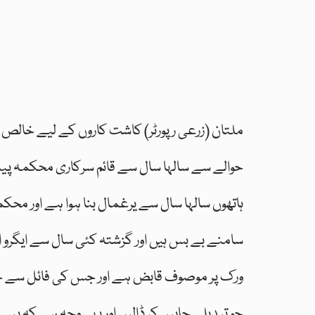
ملتان (زرعی رپورٹر) کاشت کاروں کے لیے خالص 
حوالے سے سالہا سال سے قائم سرکاری محکمہ پی
ہاتھوں سالہا سال سے یرغمال بنا ہوا ہے اور مح
سامنے بے بس ہیں اور گزشتہ کئی سال سے ایگرو ا
ورک پر موصوف قابض ہے اور جس کی فائل سے چاہ
جو تبدیلی چاہیں کر ڈالیں اور یہی وجہ ہے کہ پ