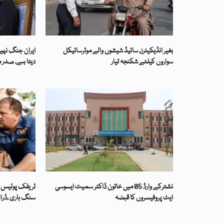
بغیر انڈیکیٹرز، سائیڈ شیشوں والے موٹرسائیکل
ایران جنگ نہیں
سواروں کیلئے شکنجہ تیار
دیتا ہے، صدر 
نشترکے وارڈ 05 میں خاتون ڈاکٹر سمیت ایسوسی
ٹریفک پولیس اہ
ایٹ پروفیسروں کا قبضہ
سنگ باری ،ڈرا