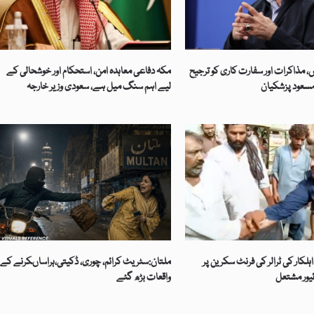
، مذاکرات اور سفارت کاری کو ترجیح
مکہ دفاعی معاہدہ امن، استحکام اور خوشحالی کے
مسعود پزشکیان
لیے اہم سنگ میل ہے، سعودی وزیر خارجہ
لکار کی ٹرالر کی فرنٹ سکرین پر
ملتان:سٹریٹ کرائم، چوری، ڈکیتی،ہراساںکرنے کے
ئیور مشتعل
واقعات بڑھ گئے