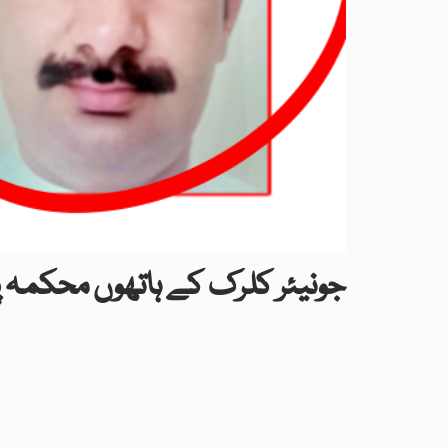
جونیئر کلرک کے ہاتھوں محکمہ 