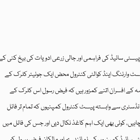
پیسٹی سائیڈ کی فراہمی اور جالی زرعی ادویات کی بیخ کنی کے
سٹ وارننگ اینڈ کوالٹی کنٹرول محض ایک جونیئر کلرک کے
کمہ کے افسران اتنے کمزور ہیں کہ فیض رسول اس کلرک کے
نڈسٹری سے وابستہ پیسٹ کنٹرول کمپنیوں کہ تمام تر فائل
یں، کوئی بھی ایک اہم کاغذ نکال دیں اور جس کی فائل میں
یسٹی سائیڈ کمپنیوں کے نمائندے اور مالکان فیض رسول کو