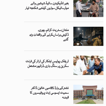
بغیر انڈیکیٹرز، سائیڈ شیشوں والے
موٹرسائیکل سواروں کیلئے شکنجہ تیار
ملتان:سٹریٹ کرائم، چوری،
ڈکیتی،ہراساںکرنے کے واقعات بڑھ
گئے
ٹریفک پولیس اہلکار کی ٹرالر کی فرنٹ
سکرین پر سنگ باری ،ڈرائیور مشتعل
نشترکے وارڈ 05 میں خاتون ڈاکٹر
سمیت ایسوسی ایٹ پروفیسروں کا
قبضہ