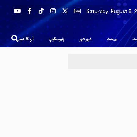
Saturday, August 8, 
عت
صحت
شہر شہر
ہاروسکوپ
آج کا اخبار