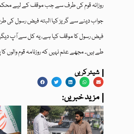
روزانہ قوم کی طرف سے جب موقف کے لیے محکمہ کے
جواب دینے سے گریز کیا البتہ فیض رسول کی ط
فیض رسول کا موقف کیا ہے، یہ کل سے آپ دیگ
طے ہیں۔ مجھے علم نہیں کہ روزنامہ قوم والوں کا پ
شیئر کریں
:مزید خبریں