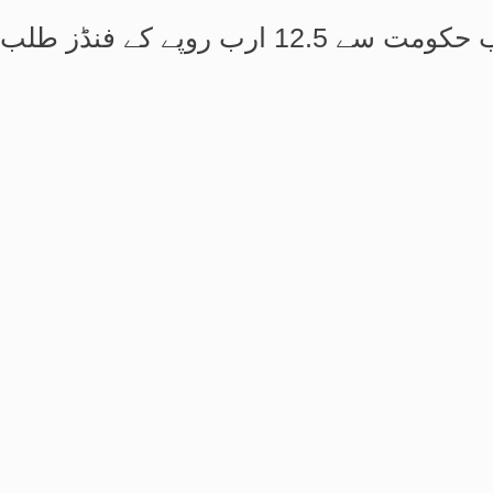
ارب روپے کے فنڈز طلب