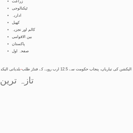
زراعت
ٹیکنالوجی
اداریہ
کھیل
کالم اور تجزیہ
بین الاقوامی
پاکستان
صفحہ اول
، پنجاب حکومت سے 12.5 ارب روپے کے فنڈز طلب
-
بلدیاتی الیکشن کی تیاریاں، پنجاب 
تازہ ترین