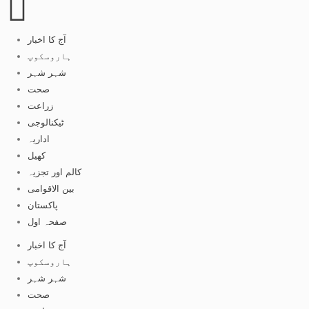
آج کا اخبار
ہاروسکوپ
شہر شہر
صحت
زراعت
ٹیکنالوجی
اداریہ
کھیل
کالم اور تجزیہ
بین الاقوامی
پاکستان
صفحہ اول
آج کا اخبار
ہاروسکوپ
شہر شہر
صحت