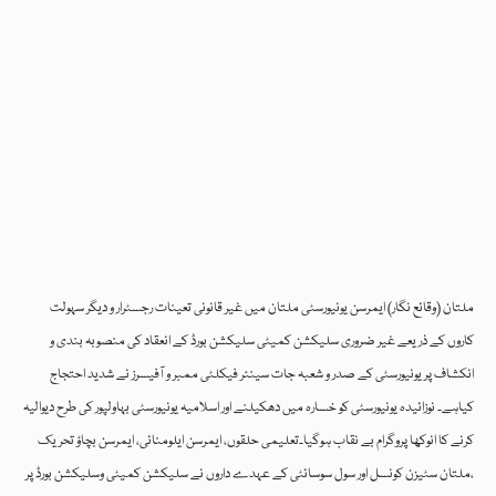
ملتان (وقائع نگار) ایمرسن یونیورسٹی ملتان میں غیر قانونی تعینات رجسٹرار و دیگر سہولت
کاروں کے ذریعے غیر ضروری سلیکشن کمیٹی سلیکشن بورڈ کے انعقاد کی منصوبہ بندی و
انکشاف پر یونیورسٹی کے صدر و شعبہ جات سینئر فیکلٹی ممبر و آفیسرز نے شدید احتجاج
کیاہے۔ نوزائیدہ یونیورسٹی کو خسارہ میں دھکیلنے اور اسلامیہ یونیورسٹی بہاولپور کی طرح دیوالیہ
کرنے کا انوکھا پروگرام بے نقاب ہوگیا۔تعلیمی حلقوں، ایمرسن ایلومنائی، ایمرسن بچاؤ تحریک
،ملتان سٹیزن کونسل اور سول سوسائٹی کے عہدے داروں نے سلیکشن کمیٹی وسلیکشن بورڈ پر