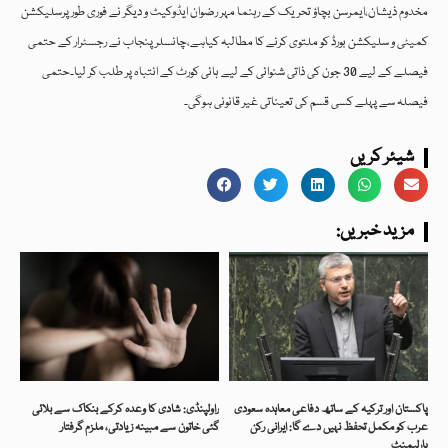
مخدوم ذیشان،ایمرسن بچاؤ تحریک کے رہنما مہر رضوان ایڈوکیٹ و دیگر نے فوری طورپرسلیکشن
کمیٹی و سلیکشن بورڈ کو ملتوی کرنے کا مطالبہ کیاہے،چانسلر پنجاب نے رجسٹرار کے حتمی
فیصلے کے لیے 30 جون کی ذاتی شنوائی کے لیے ہائی کورٹ کے انتباہ پر طلب کر لیا۔حتمی
فیصلہ سے پہلے کسی قسم کی تعیناتی غیر قانونی ہوگی۔
شیئر کریں
:مزید خبریں
پاکستان اور ترکیہ کے ساتھ دفاعی معاہدہ سعودی
راولپنڈی: شادی کا وعدہ کرکے بنکاک سے بلائی
عرب کو مکمل تحفظ نہیں دے گا: ایرانی رکن
گئی خاتون سے مبینہ زیادتی، ملزم گرفتار
پارلیمنٹ