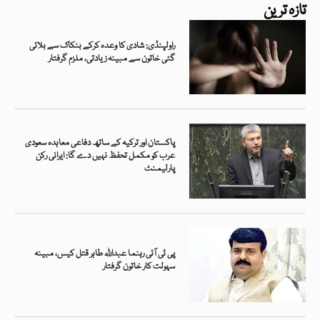
تازہ ترین
راولپنڈی: شادی کا وعدہ کرکے بنکاک سے بلائی
گئی خاتون سے مبینہ زیادتی، ملزم گرفتار
پاکستان اور ترکیہ کے ساتھ دفاعی معاہدہ سعودی
عرب کو مکمل تحفظ نہیں دے گا: ایرانی رکن
پارلیمنٹ
پی ٹی آئی رہنما عبداللہ طاہر قتل کیس، مبینہ
سہولت کار خاتون گرفتار