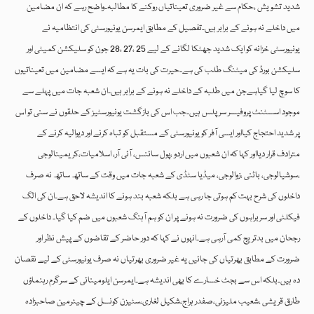
شدید تشویش ،حکام سے غیر ضروری تعیناتیاں روکنے کا مطالبہ۔واضح رہے کہ ان مضامین
میں داخلے نہ ہونے کے برابر ہیں۔تفصیل کے مطابق ایمرسن یونیورسٹی کی انتظامیہ نے
یونیورسٹی خزانہ کو ایک شدید جھٹکا لگانے کے لیے 25 ،27 ،28 جون کو سلیکشن کمیٹی اور
سلیکشن بورڈ کی میٹنگ طلب کی ہے۔حیرت کی بات یہ ہے کہ ایسے مضامین میں تعیناتیوں
کا سوچ لیا گیاہےجن میں طلبہ کے داخلے نہ ہونے کے برابر ہیں۔ان شعبہ جات میں پہلے سے
موجود اسسٹنٹ پروفیسر سر پلس ہیں۔جب اس کی بازگشت یونیورسٹیز کے حلقوں نے سنی تو اس
پر شدید احتجاج کیااور ایسی آفر کو یونیورسٹی کے مستقبل کو تباہ کرنے اور دیوالیہ کرنے کے
مترادف قرار دیااور کہا کہ ان شعبوں میں اردو ،پول سائنس، آئی آر، اسلامیات،کریمینالوجی
،سوشیالوجی، باٹنی ،زوالوجی، میڈیا سٹڈی کے شعبہ جات میں وقت کے ساتھ ساتھ نہ صرف
داخلوں کی شرح بہت کم ہوتی جا رہی ہے بلکہ شعبہ بند ہونے کا اندیشہ لاحق ہے۔ان کی الگ
فیکلٹی اور سربراہوں کی ضرورت نہ ہونے پر ان کو ہم آہنگ شعبوں میں ضم کیا گیا۔ داخلوں کے
رجحان میں بدتریج کمی آرہی ہے۔انہوں نے کہا کہ دور حاضر کے تقاضوں کے پیش نظر اور
ضرورت کے مطابق بھرتیاں کی جائیں یہ غیر ضروری بھرتیاں نہ صرف یونیورسٹی کے لیے نقصان
دہ ہیں۔بلکہ اس سے بجٹ خسارے کا بھی اندیشہ ہے۔ایمرسن ایلومینائی کے سرگرم رہنماؤں
طارق قریشی ،شعیب ملیزئی،صفدر ہراج،شکیل لغاری،سٹیزن کونسل کے چیئرمین صاحبزادہ