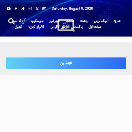
Saturday, August 8, 2026
اداریہ
ٹیکنالوجی
زراعت
صحت
شہر شہر
ہاروسکوپ
آج کا اخبار
صفحہ اول
پاکستان
بین الاقوامی
کالم اور تجزیہ
کھیل
تازہ ترین