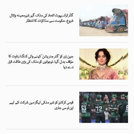
گڈز ٹرانسپورٹ اتحاد کی ملک گیر غیرمعینہ ہڑتال
شروع، حکومت سے مذاکرات کا انتظار
جین زی کو ’گٹر جنریشن‘ کہنے والی کنگنا رناوت کا
مؤقف بدل گیا، نوجوانوں کو ملک کی بڑی طاقت قرار
دے دیا
قومی کرکٹرز کو غیر ملکی لیگز میں شرکت کے لیے
این او سی جاری