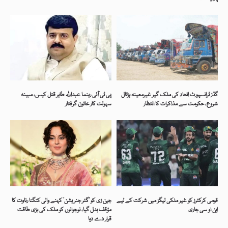
گڈز ٹرانسپورٹ اتحاد کی ملک گیر غیرمعینہ ہڑتال
پی ٹی آئی رہنما عبداللہ طاہر قتل کیس، مبینہ
شروع، حکومت سے مذاکرات کا انتظار
سہولت کار خاتون گرفتار
قومی کرکٹرز کو غیر ملکی لیگز میں شرکت کے لیے
جین زی کو ’گٹر جنریشن‘ کہنے والی کنگنا رناوت کا
این او سی جاری
مؤقف بدل گیا، نوجوانوں کو ملک کی بڑی طاقت
قرار دے دیا