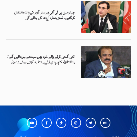
چیئرمین پی ٹی آئی بیرسٹر گوہر کی والدہ انتقال
کرگئیں، نماز جنازہ آج ادا کی جائے گی
’الٹی گنتی کرنے والے خود بھی سیدھے ہوجائیں گے‘،
رانا ثنا اللہ کا پیپلز پارٹی پر تنقید کرتے ہوئے دعویٰ