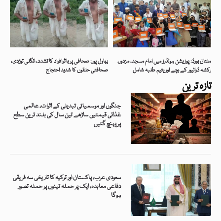
ملتان بورڈ: پوزیشن ہولڈرز میں امام مسجد، مزدور،
بہاول پور: صحافی پر بااثرافراد کا تشدد، انگلی توڑدی،
رکشہ ڈرائیور کے بچے اور یتیم طلبہ شامل
صحافتی حلقوں کا شدید احتجاج
تازہ ترین
جنگوں اور موسمیاتی تبدیلی کے اثرات، عالمی
غذائی قیمتیں ساڑھے تین سال کی بلند ترین سطح
پر پہنچ گئیں
سعودی عرب، پاکستان اور ترکیہ کا تاریخی سہ فریقی
دفاعی معاہدہ، ایک پر حملہ تینوں پر حملہ تصور
ہوگا