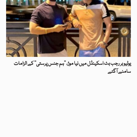
یوٹیوبر رجب بٹ اسکینڈل میں نیا موڑ، ’’ہم جنس پرستی’’ کے الزامات
سامنے آگئے