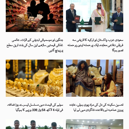
سعودی عرب، پاکستان اور ترکیہ کا تاریخی سہ
جنگوں اور موسمیاتی تبدیلی کے اثرات، عالمی
فریقی دفاعی معاہدہ، ایک پر حملہ تینوں پر حملہ
غذائی قیمتیں ساڑھے تین سال کی بلند ترین سطح
تصور ہوگا
پر پہنچ گئیں
تحسین سکینہ کی دل کی مراد پوری ہوئی، عابدہ
سونے کی قیمت میں مسلسل تیسرے روز اضافہ،
پروین صاحبہ نے باقاعدہ شاگردی میں لے لیا
فی تولہ 4 لاکھ 54 ہزار 336 روپے کا ہوگیا