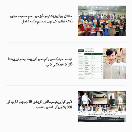
ملتان بورڈ: پوزیشن ہولڈرز میں امام مسجد، مزدور،
رکشہ ڈرائیور کے بچے اور یتیم طلبہ شامل
تونسہ :میٹرک میں کم نمبر آنے پرطالبعلم نے پھندا
ڈال کر خودکشی کرلی
لاہور کو آپریٹو سوسائٹی: کرپشن 15 ارب پار، 3 ارب کی
391 پلاٹوں کی فائلیں غائب