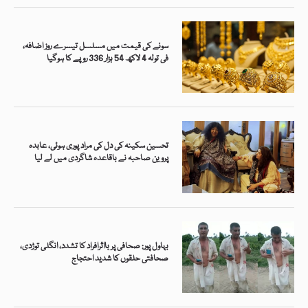
سونے کی قیمت میں مسلسل تیسرے روز اضافہ،
فی تولہ 4 لاکھ 54 ہزار 336 روپے کا ہوگیا
تحسین سکینہ کی دل کی مراد پوری ہوئی، عابدہ
پروین صاحبہ نے باقاعدہ شاگردی میں لے لیا
بہاول پور: صحافی پر بااثرافراد کا تشدد، انگلی توڑدی،
صحافتی حلقوں کا شدید احتجاج