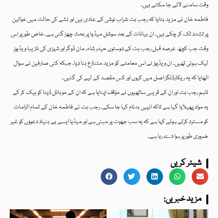
وقت سامنے لائے جا سکتے ہیں۔
فاطمہ خان نے مزید بتایا کہ رجب بٹ شراب نوشی کے عادی ہیں اور نشے کی حالت میں خواتین
پر تشدد تک کر چکے ہیں۔ ان بیانات کے بعد سوشل میڈیا پر بحث چھڑ گئی ہے، خاص طور پر اس
وقت جب کچھ عرصہ قبل رجب بٹ کے دوستوں حیدر شاہ، مان ڈوگر اور شہزی کی نازیبا ویڈیوز
لیک ہوئی تھیں۔ ان ویڈیوز نے اس معاملے کو مزید متنازع بنا دیا، جبکہ کئی صارفین نے سوال
اٹھایا کہ یہ ریکارڈنگز اصل میں کیوں اور کس مقصد کے لیے کی گئیں۔
تاہم رجب بٹ اور ان کے قریبی ساتھیوں نے مؤقف اپنایا ہے کہ ان کے موبائل ڈیٹا کو ہیک کر کے
یہ مواد پھیلایا گیا ہے تاکہ انہیں بدنام کیا جا سکے۔ رجب بٹ نے فاطمہ خان کے تمام الزامات
کو مسترد کرتے ہوئے کہا ہے کہ یہ سب جھوٹ پر مبنی ہے اور میڈیا ایسے بے بنیاد دعوؤں کو غیر
ضروری طور پر ہوا دے رہا ہے۔
شیئر کریں
:مزید خبریں