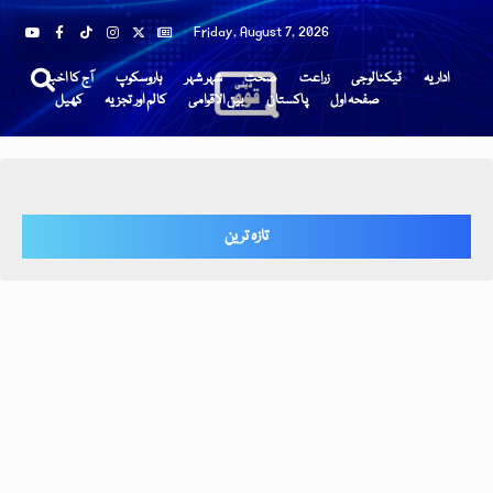
Friday, August 7, 2026
اداریہ
ٹیکنالوجی
زراعت
صحت
شہر شہر
ہاروسکوپ
آج کا اخبار
صفحہ اول
پاکستان
بین الاقوامی
کالم اور تجزیہ
کھیل
تازہ ترین