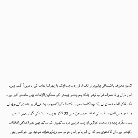
لاہور: معروف پاکستانی یوٹیوبر اور ٹک ٹاکر رجب بٹ ایک بار پھر تنازعات کی زد میں آ گئے ہیں۔
اس بار ان پر نہ صرف شراب نوشی بلکہ ہم جنس پرستی کے سنگین الزامات بھی سامنے آئے ہیں۔
ٹک ٹاکر فاطمہ خان نے ایک پوڈکاسٹ میں انکشاف کیا کہ رجب بٹ نے انہیں شادی کے جھوٹے
وعدوں میں الجھایا، قیمتی تحائف دیے جن میں 39 لاکھ روپے مالیت کی گھڑی بھی شامل
ہے، مگر درپردہ وہ متعدد خواتین اور اپنے قریبی مرد ساتھیوں کے ساتھ بھی غیر اخلاقی تعلقات
رکھتے ہیں۔ ان کا دعویٰ ہے کہ ان کے پاس اس حوالے سے ویڈیو شواہد موجود ہیں جو کسی بھی