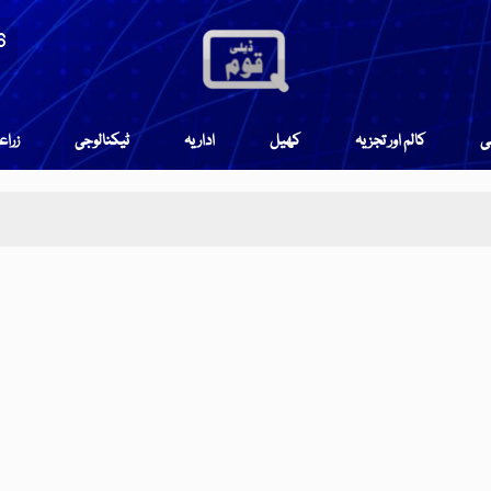
6
می
کالم اور تجزیہ
کھیل
اداریہ
ٹیکنالوجی
زرا