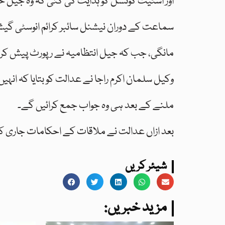
اور اسٹیٹ کونسل کو ہدایت کی گئی کہ وہ جیل حک
سماعت کے دوران نیشنل سائبر کرائم انوسٹی گ
مانگی، جب کہ جیل انتظامیہ نے رپورٹ پیش کر
وکیل سلمان اکرم راجا نے عدالت کو بتایا کہ انہی
ملنے کے بعد ہی وہ جواب جمع کرائیں گے۔
بعد ازاں عدالت نے ملاقات کے احکامات جاری
شیئر کریں
:مزید خبریں