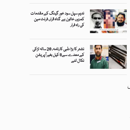
ندیم سپل سود خور گینگ کے مقدمات
کمزور، خاتون بے گناہ قرار، فرنٹ مین
کی راہ فرار
نشتر کا بڑا طبی کارنامہ، 20 سالہ لڑکی
کے معدے سے8 کیل بغیر آپریشن
نکال لئے
ں