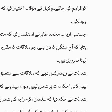
ہوسکی۔
جسٹس ارباب محمد طاہر نے استفسار کیا کہ متعل
بتایا کہ آج منگل کا دن ہے، جو ملاقات کا مقرر
لینا ضروری ہیں۔
عدالت نے ریمارکس دیے کہ ملاقات سے متعلق نی
بھی کئی احکامات پر عمل نہیں ہوا، امید ہے کہ ا
عدالت نے حکم دیا کہ سلمان اکرم راجا کی عمران