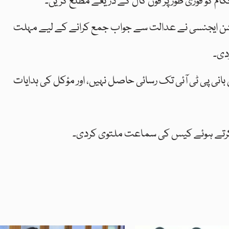
ام کو فوری طور پر فون کال کے ذریعے مطلع کریں۔
یشن ایجنسی نے عدالت سے جواب جمع کرانے کے لیے مہلت
دی۔
ں بانی پی ٹی آئی تک رسائی حاصل نہیں، اور مؤکل کی ہدایات
 کرتے ہوئے کیس کی سماعت ملتوی کردی۔