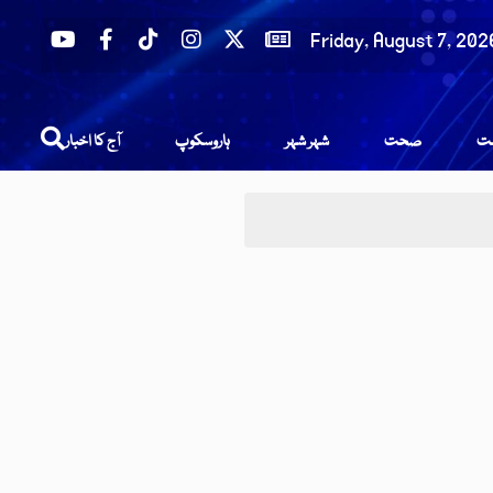
Friday, August 7, 202
عت
صحت
شہر شہر
ہاروسکوپ
آج کا اخبار