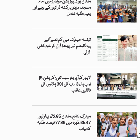
ملتان بورڈ: پوزیشن ہولڈرز میں امام
مسجد، مزدور، رکشہ ڈرائیور کے بچے اور
یتیم طلبہ شامل
تونسہ :میٹرک میں کم نمبر آنے
پرطالبعلم نے پھندا ڈال کر خودکشی
کرلی
لاہور کو آپریٹو سوسائٹی: کرپشن 15
ارب پار، 3 ارب کی 391 پلاٹوں کی
فائلیں غائب
میٹرک نتائج: ملتان 72.65، بہاولپور
65.47، ڈیرہ میں 77.86 فیصد طلبہ
کامیاب
ن