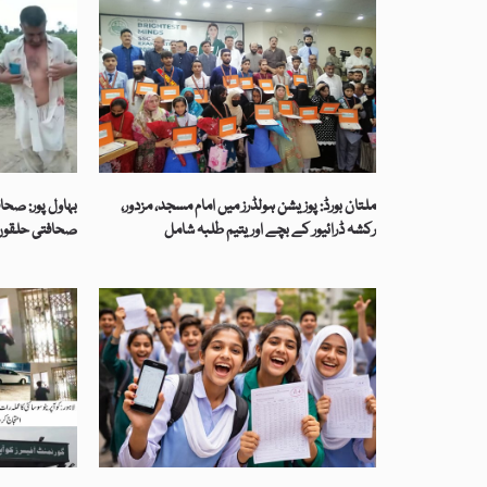
ملتان بورڈ: پوزیشن ہولڈرز میں امام مسجد، مزدور،
بہاول پور: صحافی
رکشہ ڈرائیور کے بچے اور یتیم طلبہ شامل
صحافتی حلقوں 