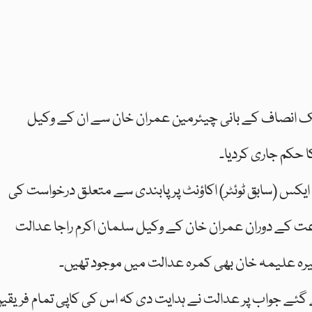
تحریک انصاف کے بانی چیئرمین عمران خان سے ان کے وکیل
ا حکم جاری کردیا۔
ایکس (سابق ٹوئٹر) اکاؤنٹ پر پابندی سے متعلق درخواست کی
کے دوران عمران خان کے وکیل سلمان اکرم راجا عدالت
رہ علیمہ خان بھی کمرہ عدالت میں موجود تھیں۔
ئے جواب پر عدالت نے ہدایت دی کہ اس کی کاپی تمام فریقی