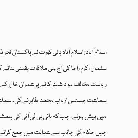
اسلام آباد: اسلام آباد ہائی کورٹ نے پاکستان 
سلمان اکرم راجا کی آج ہی ملاقات یقینی بنانے ک
ریاست مخالف مواد شیئر کرنے پر عمران خان کے 
سماعت جسٹس ارباب محمد طاہر نے کی۔ سماعت 
میں پیش ہوئے، جب کہ بانی پی ٹی آئی کی ہمشی
جیل حکام کی جانب سے عدالت میں جمع کرائے گ