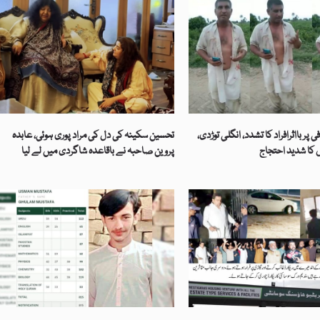
 پر بااثرافراد کا تشدد، انگلی توڑدی،
تحسین سکینہ کی دل کی مراد پوری ہوئی، عابدہ
کا شدید احتجاج
پروین صاحبہ نے باقاعدہ شاگردی میں لے لیا