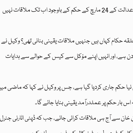
کو فراہم کی جائے۔ وکیل نے مؤقف اختیار کیا کہ عدالت کے 24 مارچ کے حکم کے باوجود اب تک ملاقات نہیں
قہ حکام کہاں ہیں جنہیں ملاقات یقینی بنانی تھی؟ وکیل نے
ہ دن ہے، اور انہیں اپنے مؤکل سے کیس کے حوالے سے ہدایات
ا حکم جاری کردیا گیا ہے، جس پر وکیل نے کہا کہ ماضی می
س بار حکم پر عملدرآمد یقینی بنایا جائے گا۔
 خان سے آج ہی ملاقات کرائی جائے، جب کہ ڈپٹی اٹارنی جنرل