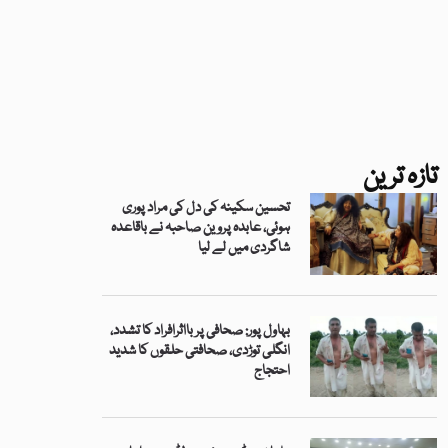
تازہ ترین
تحسین سکینہ کی دل کی مراد پوری
ہوئی، عابدہ پروین صاحبہ نے باقاعدہ
شاگردی میں لے لیا
بہاول پور: صحافی پر بااثرافراد کا تشدد،
انگلی توڑدی، صحافتی حلقوں کا شدید
احتجاج