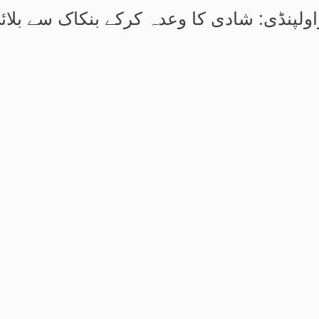
اولپنڈی: شادی کا وعدہ کرکے بنکاک سے بلائ