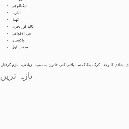
ٹیکنالوجی
اداریہ
کھیل
کالم اور تجزیہ
بین الاقوامی
پاکستان
صفحہ اول
ا وعدہ کرکے بنکاک سے بلائی گئی خاتون سے مبینہ زیادتی، ملزم گرفتار
-
راولپنڈی: 
تازہ ترین