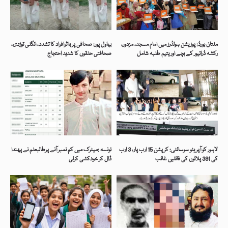
ملتان بورڈ: پوزیشن ہولڈرز میں امام مسجد، مزدور،
بہاول پور: صحافی پر بااثرافراد کا تشدد، انگلی توڑدی،
رکشہ ڈرائیور کے بچے اور یتیم طلبہ شامل
صحافتی حلقوں کا شدید احتجاج
لاہور کو آپریٹو سوسائٹی: کرپشن 15 ارب پار، 3 ارب
تونسہ :میٹرک میں کم نمبر آنے پرطالبعلم نے پھندا
کی 391 پلاٹوں کی فائلیں غائب
ڈال کر خودکشی کرلی