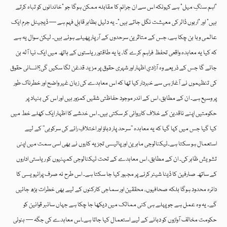
“اہم سنگِ میل” ہے کیونکہ اس سے ان جرائم کا مقابلہ ممکن ہوگا جو “خاندانوں کو تباہ کرتے
ہیں” اور “اربوں ڈالر کی معیشت نگل جاتے ہیں”۔ یہ دلیل بظاہر قابلِ فہم ہے — ڈیجیٹل جرم ایک
عالمی وبا بن چکا ہے، جس کے متاثرین سرحدوں کے آرپار پھیلے ہوئے ہیں۔ لیکن سوال یہ ہے
کہ کیا یہ معاہدہ واقعی تحفظ فراہم کرے گا، یا یہ طاقتور ریاستوں کے ہاتھ میں ایک نیا آلہ بن
جائے گا جس کے ذریعے وہ آزادیِ اظہار اور شہری حقوق پر مزید قدغن لگا سکیں گی؟انسانی حقوق
کی تنظیموں نے آغاز ہی سے خبردار کیا تھا کہ اس معاہدے کی زبان غیر واضح اور خطرناک طور
پر وسیع ہے۔ ان کے مطابق، اس کے اندر موجود حفاظتی شقیں کمزور ہیں اور اس کی بنیاد پر
حکومتیں اپنے ناقدین کے خلاف کارروائی کر سکتی ہیں۔ اس خدشے کا اظہار ایک کھلے خط میں
کیا گیا جس میں کہا گیا کہ یہ معاہدہ ’’سرحد پار دباؤ اور اختلافِ رائے کی سرکوبی‘‘ کے لیے
استعمال ہو سکتا ہے۔ٹیکنالوجی ماہرین اور پالیسی تجزیہ کاروں نے بھی اسی سمت میں اپنی
تشویش ظاہر کی۔ ان کے مطابق، اس معاہدے کے تحت ٹیکنالوجی کمپنیوں کو ریاستی اداروں
کے ساتھ صارفین کا ڈیٹا شیئر کرنے پر مجبور کیا جا سکتا ہے۔ اس طرح نہ صرف پرائیویسی کا
دائرہ محدود ہوگا بلکہ صحافیوں، محققین اور سماجی کارکنوں کے لیے بھی خطرات بڑھ جائیں
گے۔ یہ وہ عمل ہے جو پہلے ہی کئی ممالک میں دیکھا جا چکا ہے جہاں سائبر قوانین کو
حکومت مخالف آوازوں کو دبانے کے لیے استعمال کیا جاتا ہے۔اس معاہدے کی جگہ — ہنوئی