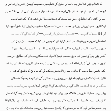
— کا انتخاب بھی علامتی ہے۔ انسانی حقوق کی تنظیموں، خصوصاً ہیومن رائٹس واچ نے اس پر
توجہ دلائی کہ ویتنام خود اختلافِ رائے اور صحافت پر سخت پابندیاں رکھتا ہے۔ ایسے ملک میں
انسانی آزادیوں کے تحفظ پر مبنی معاہدے کے دستخط ہونا اپنی نوعیت کا ایک تضاد ہے۔
ٹیکنالوجی کمپنیوں نے بھی اس معاہدے سے فاصلہ رکھا۔ سائبر سیکیورٹی ٹیک اکورڈ، جو دنیا
کی 160 سے زائد کمپنیوں — بشمول میٹا، ڈیل اور اِنفوسس — کی نمائندگی کرتا ہے، نے
دستخطی تقریب میں شرکت سے انکار کر دیا۔ ان کمپنیوں نے کہا کہ معاہدے کی زبان اتنی
مبہم ہے کہ یہ سائبر سیکیورٹی محققین کو مجرم قرار دینے تک جا سکتی ہے اور ریاستوں کو
’’کسی بھی جرم‘‘ پر تعاون کے نام پر حد سے تجاوز کا موقع دے سکتی ہے۔ ان کے مطابق، اس سے
’’اربوں صارفین کے آئی ٹی نظام خطرے میں پڑ سکتے ہیں‘‘۔یہ محض کارپوریٹ مفاد نہیں بلکہ
ایک حقیقی خطرہ ہے۔ اگر سائبر ریسرچ یا ڈیجیٹل سیکیورٹی کے ماہرین کو تحقیق کے دوران
قانونی خطرات لاحق ہوں تو وہ تحقیق سے پیچھے ہٹ جائیں گے، اور نتیجہ یہ ہوگا کہ سائبر
سیکیورٹی مزید کمزور ہو جائے گی۔اس معاہدے کی تاریخ بھی کم دلچسپ نہیں۔ اسے سب سے
پہلے روسی سفارت کاروں نے 2017ء میں پیش کیا تھا، اور کئی برس کی بحث کے بعد گزشتہ سال
اتفاقِ رائے سے منظور ہوا۔ ناقدین کے مطابق، روسی پس منظر اس کی ساخت اور نیت پر سوال اٹھاتا
ہے، خصوصاً اس لیے کہ سائبر حملوں کا ایک بڑا حصہ خود روس سے منسلک کیا جاتا ہے۔ ان