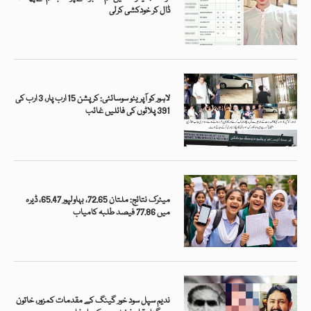
ڈال کر خودکشی کرلی
لاہور کو آپریٹو سوسائٹی: کرپشن 15 ارب پار، 3 ارب کی
391 پلاٹوں کی فائلیں غائب
میٹرک نتائج: ملتان 72.65، بہاولپور 65.47، ڈیرہ
میں 77.86 فیصد طلبہ کامیاب
ندیم سپل سود خور گینگ کے مقدمات کمزور، خاتون