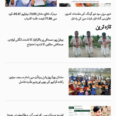
ندیم سپل سود خور گینگ کے مقدمات کمزور،
میٹرک نتائج: ملتان 72.65، بہاولپور 65.47، ڈیرہ
خاتون بے گناہ قرار، فرنٹ مین کی راہ فرار
میں 77.86 فیصد طلبہ کامیاب
تازہ ترین
بہاول پور: صحافی پر بااثرافراد کا تشدد، انگلی توڑدی،
صحافتی حلقوں کا شدید احتجاج
ملتان بورڈ: پوزیشن ہولڈرز میں امام مسجد، مزدور،
رکشہ ڈرائیور کے بچے اور یتیم طلبہ شامل
تونسہ :میٹرک میں کم نمبر آنے پرطالبعلم نے پھندا