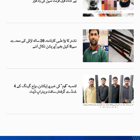
بے گناہ قرار، فرنٹ مین کی راہ فرار
نشتر کا بڑا طبی کارنامہ، 20 سالہ لڑکی کے معدے
سے8 کیل بغیر آپریشن نکال لئے
تلمبہ “قوم” کی خبر پر ایکشن، ہراج گینگ کے 4
غنڈے گرفتار، سافٹ ویئر اپ ڈیٹ