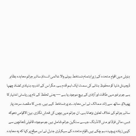
ہنوئی میں اقوامِ متحدہ کے زیرِ اہتمام دستخط ہونے والا عالمی انسدادِ سائبر جرائم معاہدہ بظاہر
ڈیجیٹل دنیا کو محفوظ بنانے کی سمت ایک اہم قدم ہے، مگر اس کے اندر وہ بنیادی تضاد چھپا
ہے جو ہر دور میں طاقت اور آزادی کے بیچ موجود رہا ہے — یعنی تحفظ کے نام پر ریاستی اختیار کا
پھیلاؤ۔ ساٹھ سے زائد ممالک نے اس معاہدے پر دستخط کیے ہیں، جس کا مقصد سرحد پار
سائبر جرائم کے خلاف تعاون بڑھانا ہے۔ ان جرائم میں بچوں کی فحش نگاری، بین الاقوامی دھوکہ
دہی، مالی فراڈ اور منی لانڈرنگ جیسے سنگین جرائم شامل ہیں جو موجودہ قانونی ڈھانچوں سے
کہیں زیادہ پیچیدہ ہو چکے ہیں۔اقوامِ متحدہ کے سیکرٹری جنرل نے اس موقع پر کہا کہ یہ معاہدہ