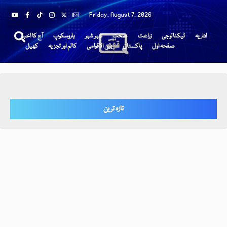
Friday, August 7, 2026
اداریہ
ٹیکنالوجی
زراعت
صحت
شہر شہر
ہاروسکوپ
آج کا اخبار
صفحہ اول
پاکستان
بین الاقوامی
کالم اور تجزیہ
کھیل
تازہ ترین