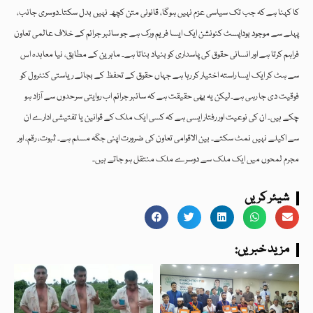
کا کہنا ہے کہ جب تک سیاسی عزم نہیں ہوگا، قانونی متن کچھ نہیں بدل سکتا۔دوسری جانب،
پہلے سے موجود بوداپسٹ کنونشن ایک ایسا فریم ورک ہے جو سائبر جرائم کے خلاف عالمی تعاون
فراہم کرتا ہے اور انسانی حقوق کی پاسداری کو بنیاد بناتا ہے۔ ماہرین کے مطابق، نیا معاہدہ اس
سے ہٹ کر ایک ایسا راستہ اختیار کر رہا ہے جہاں حقوق کے تحفظ کے بجائے ریاستی کنٹرول کو
فوقیت دی جا رہی ہے۔لیکن یہ بھی حقیقت ہے کہ سائبر جرائم اب روایتی سرحدوں سے آزاد ہو
چکے ہیں۔ ان کی نوعیت اور رفتار ایسی ہے کہ کسی ایک ملک کے قوانین یا تفتیشی ادارے ان
سے اکیلے نہیں نمٹ سکتے۔ بین الاقوامی تعاون کی ضرورت اپنی جگہ مسلم ہے۔ ثبوت، رقم، اور
مجرم لمحوں میں ایک ملک سے دوسرے ملک منتقل ہو جاتے ہیں۔
شیئر کریں
:مزید خبریں