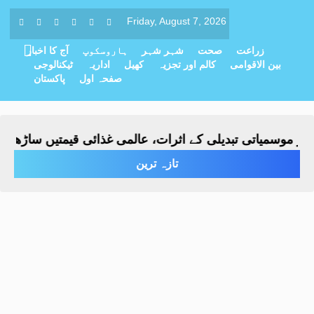
Friday, August 7, 2026
زراعت
صحت
شہر شہر
ہاروسکوپ
آج کا اخبار
بین الاقوامی
کالم اور تجزیہ
کھیل
اداریہ
ٹیکنالوجی
صفحہ اول
پاکستان
موسمیاتی تبدیلی کے اثرات، عالمی غذائی قیمتیں ساڑھے تین 
تازہ ترین