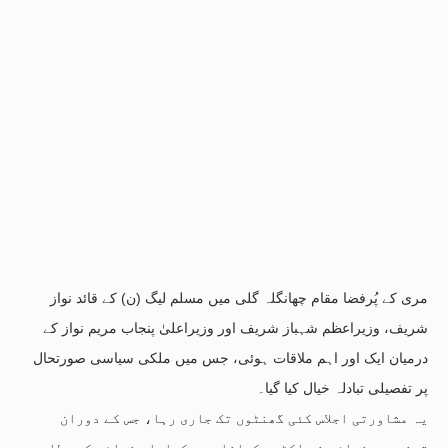
مری کے پُرفضا مقام چھانگلہ گلی میں مسلم لیگ (ن) کے قائد نواز
شریف، وزیراعظم شہباز شریف اور وزیراعلیٰ پنجاب مریم نواز کے
درمیان ایک اور اہم ملاقات ہوئی، جس میں ملکی سیاسی صورتحال
پر تفصیلی تبادلہ خیال کیا گیا۔
یہ مشاورتی اجلاس کئی گھنٹوں تک جاری رہا، جس کے دوران
تینوں رہنماؤں نے اکٹھے کھانا بھی کھایا۔ ذرائع کے مطابق