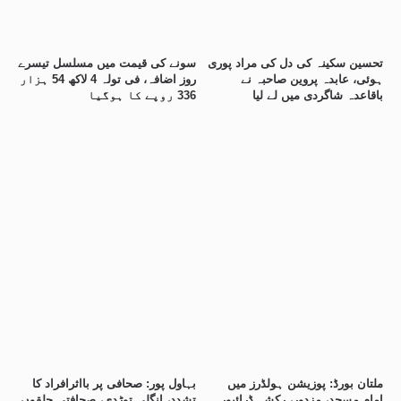
تحسین سکینہ کی دل کی مراد پوری
سونے کی قیمت میں مسلسل تیسرے
ہوئی، عابدہ پروین صاحبہ نے
روز اضافہ، فی تولہ 4 لاکھ 54 ہزار
باقاعدہ شاگردی میں لے لیا
336 روپے کا ہوگیا
ملتان بورڈ: پوزیشن ہولڈرز میں
بہاول پور: صحافی پر بااثرافراد کا
امام مسجد، مزدور، رکشہ ڈرائیور
تشدد، انگلی توڑدی، صحافتی حلقوں