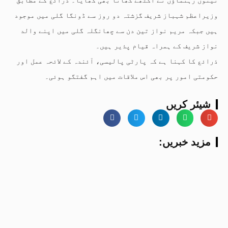
وزیراعظم شہباز شریف گزشتہ دو روز سے ڈونگا گلی میں موجود
ہیں جبکہ مریم نواز تین دن سے چھانگلہ گلی میں اپنے والد
نواز شریف کے ہمراہ قیام پذیر ہیں۔
ذرائع کا کہنا ہے کہ پارٹی پالیسی، آئندہ کے لائحہ عمل اور
حکومتی امور پر بھی اس ملاقات میں اہم گفتگو ہوئی۔
شیئر کریں
:مزید خبریں