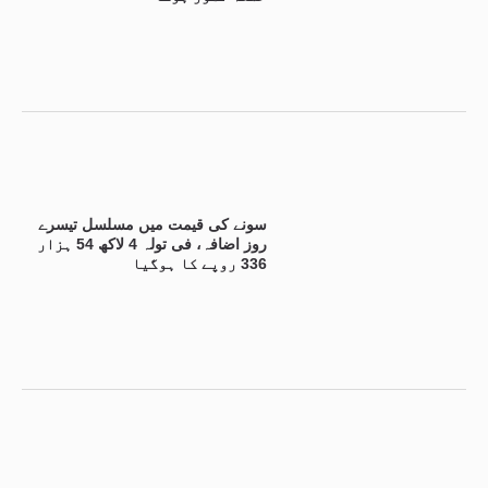
سونے کی قیمت میں مسلسل تیسرے
روز اضافہ، فی تولہ 4 لاکھ 54 ہزار
336 روپے کا ہوگیا