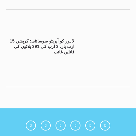
لاہور کو آپریٹو سوسائٹی: کرپشن 15
ارب پار، 3 ارب کی 391 پلاٹوں کی
فائلیں غائب