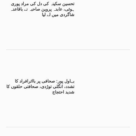
تحسین سکینہ کی دل کی مراد پوری
ہوئی، عابدہ پروین صاحبہ نے باقاعدہ
شاگردی میں لے لیا
بہاول پور: صحافی پر بااثرافراد کا
تشدد، انگلی توڑدی، صحافتی حلقوں کا
شدید احتجاج