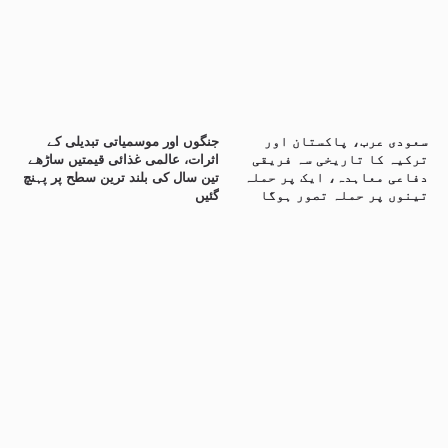
سعودی عرب، پاکستان اور
جنگوں اور موسمیاتی تبدیلی کے
ترکیہ کا تاریخی سہ فریقی
اثرات، عالمی غذائی قیمتیں ساڑھے
دفاعی معاہدہ، ایک پر حملہ
تین سال کی بلند ترین سطح پر پہنچ
تینوں پر حملہ تصور ہوگا
گئیں