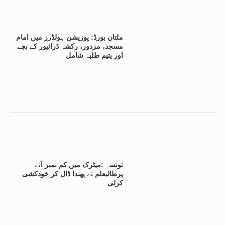
ملتان بورڈ: پوزیشن ہولڈرز میں امام
مسجد، مزدور، رکشہ ڈرائیور کے بچے
اور یتیم طلبہ شامل
تونسہ :میٹرک میں کم نمبر آنے
پرطالبعلم نے پھندا ڈال کر خودکشی
کرلی