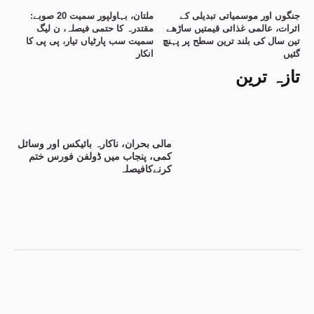
جنگوں اور موسمیاتی تبدیلی کے
ملتان، بہاولپور سمیت 20 صوبے:
اثرات، عالمی غذائی قیمتیں ساڑھے
مقتدرہ کا حتمی فیصلہ، ن لیگ
تین سال کی بلند ترین سطح پر پہنچ
سمیت سب پارٹیاں تیار، پی پی کا
گئیں
انکار
تازہ ترین
مالی بحران، ناکارہ بائیکس اور وسائل
کمی، پنجاب میں ڈولفن فورس ختم
کرنےکافیصلہ