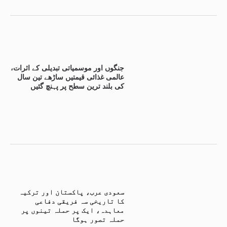
جنگوں اور موسمیاتی تبدیلی کے اثرات،
عالمی غذائی قیمتیں ساڑھے تین سال
کی بلند ترین سطح پر پہنچ گئیں
سعودی عرب، پاکستان اور ترکیہ
کا تاریخی سہ فریقی دفاعی
معاہدہ، ایک پر حملہ تینوں پر
حملہ تصور ہوگا