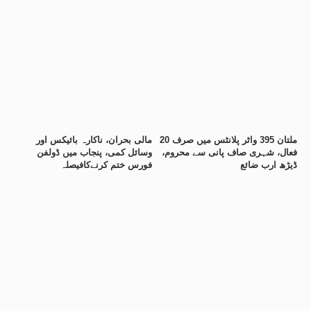
ملتان 395 واٹر پلانٹس میں صرف 20
مالی بحران، ناکارہ بائیکس اور
فعال، شہری صاف پانی سے محروم،
وسائل کمی، پنجاب میں ڈولفن
ڈیڑھ ارب ضائع
فورس ختم کرنےکافیصلہ