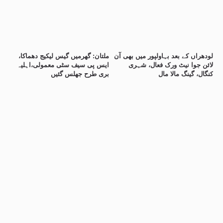
لودھراں کے بعد بہاولپور میں بھی آن
ملتان: گھرمیں گیس لیکیج دھماکا،
لائن جوا نیٹ ورک فعال، شہری
ایس پی سیف سٹی معمولی،اہلیہ
کنگال، گینگ مالا مال
بری طرح جھلس گئیں