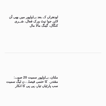
لودھراں کے بعد بہاولپور میں بھی آن
لائن جوا نیٹ ورک فعال، شہری
کنگال، گینگ مالا مال
ملتان، بہاولپور سمیت 20 صوبے:
مقتدرہ کا حتمی فیصلہ، ن لیگ سمیت
سب پارٹیاں تیار، پی پی کا انکار