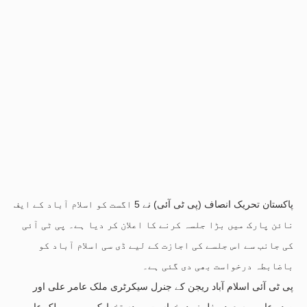
پاکستان تحریک انصاف (پی ٹی آئی) نے 5 اگست کو اسلام آباد کے ایف
نائن پارک میں بڑا جلسہ کرنے کا اعلان کر دیا ہے۔ پی ٹی آئی
کی جانب سے اس جلسے کی اجازت کے لیے ڈی سی اسلام آباد کو
باضابطہ درخواست بھی دی گئی ہے۔
پی ٹی آئی اسلام آباد ریجن کے جنرل سیکرٹری ملک عامر علی اور
صدر عامر مسعود مغل نے درخواست پر دستخط کیے ہیں۔ ملک عامر