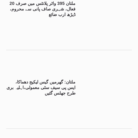
ملتان 395 واٹر پلانٹس میں صرف 20
فعال، شہری صاف پانی سے محروم،
ڈیڑھ ارب ضائع
ملتان: گھرمیں گیس لیکیج دھماکا،
ایس پی سیف سٹی معمولی،اہلیہ بری
طرح جھلس گئیں