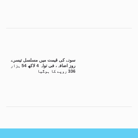
سونے کی قیمت میں مسلسل تیسرے
روز اضافہ، فی تولہ 4 لاکھ 54 ہزار
336 روپے کا ہوگیا