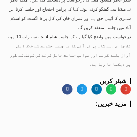
نے میڈیا سے گفتگو کرتے ہوئے کہا کہ پرامن احتجاج اور جلسہ کرنا ہر
شہری کا آئینی حق ہے اور عمران خان کی کال پر 5 اگست کو اسلام
آباد میں جلسہ منعقد کریں گے۔
درخواست میں واضح کیا گیا ہے کہ جلسہ شام 4 بجے سے رات 10 بجے
تک جاری رہے گا۔ پی ٹی آئی کا یہ جلسہ حکومت کے خلاف اپنی
آواز بلند کرنے اور عوامی حمایت حاصل کرنے کی کوشش کے طور
پر دیکھا جا رہا ہے۔
شیئر کریں
:مزید خبریں