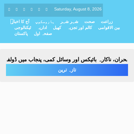
Saturday, August 8, 2026
زراعت
صحت
شہر شہر
ہاروسکوپ
آج کا اخبار
بین الاقوامی
کالم اور تجزیہ
کھیل
اداریہ
ٹیکنالوجی
صفحہ اول
پاکستان
بحران، ناکارہ بائیکس اور وسائل کمی، پنجاب میں ڈولفن فو
تازہ ترین