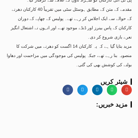
مقدمے کے متن کے مطابق ہوسٹل سٹی میں تقریباً 40 کارکنان دھرنے
کے حوالے سے ایک اجلاس کر رہے تھے۔ پولیس کے چھاپے کے دوران
کارکنان کے پاس بینرز اور ڈنڈے موجود تھے، اور انہوں نے اشتعال انگیز
نعرے بازی شروع کر دی۔
مزید بتایا گیا ہے کہ یہ کارکنان 14 اگست کو دھرنے میں شرکت کا
منصوبہ بنا رہے تھے، جبکہ پولیس کی موجودگی میں مزاحمت اور دھاوا
بولنے کی کوشش بھی کی گئی۔
شیئر کریں
:مزید خبریں