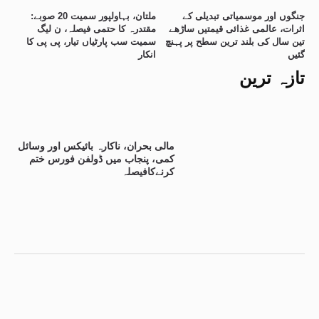
جنگوں اور موسمیاتی تبدیلی کے
ملتان، بہاولپور سمیت 20 صوبے:
اثرات، عالمی غذائی قیمتیں ساڑھے
مقتدرہ کا حتمی فیصلہ، ن لیگ
تین سال کی بلند ترین سطح پر پہنچ
سمیت سب پارٹیاں تیار، پی پی کا
گئیں
انکار
تازہ ترین
مالی بحران، ناکارہ بائیکس اور وسائل
کمی، پنجاب میں ڈولفن فورس ختم
کرنےکافیصلہ