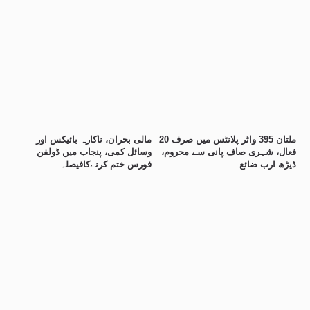
ملتان 395 واٹر پلانٹس میں صرف 20
مالی بحران، ناکارہ بائیکس اور
فعال، شہری صاف پانی سے محروم،
وسائل کمی، پنجاب میں ڈولفن
ڈیڑھ ارب ضائع
فورس ختم کرنےکافیصلہ