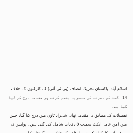
اسلام آباد: پاکستان تحریک انصاف (پی ٹی آئی) کے کارکنوں کے خلاف
14 اگست کو دھرنے کی منصوبہ بندی کرنے پر مقدمہ درج کر لیا
گیا ہے۔
تفصیلات کے مطابق یہ مقدمہ تھانہ شہزاد ٹاؤن میں درج کیا گیا، جس
میں امن عامہ ایکٹ سمیت 8 دفعات شامل کی گئی ہیں۔ پولیس نے
پی ٹی آئی کارکنان کو شہزاد ٹاؤن کے علاقے سے گرفتار کیا۔