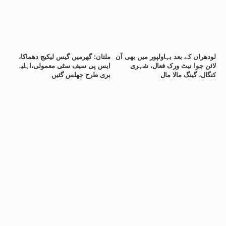
لودھراں کے بعد بہاولپور میں بھی آن
ملتان: گھرمیں گیس لیکیج دھماکا،
لائن جوا نیٹ ورک فعال، شہری
ایس پی سیف سٹی معمولی،اہلیہ
کنگال، گینگ مالا مال
بری طرح جھلس گئیں