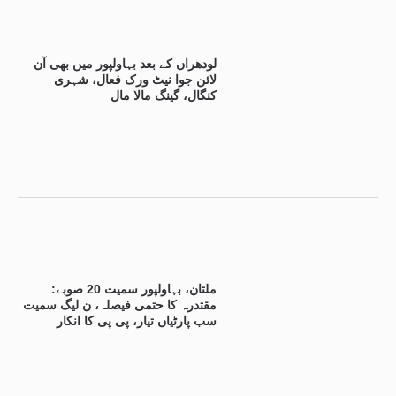
لودھراں کے بعد بہاولپور میں بھی آن
لائن جوا نیٹ ورک فعال، شہری
کنگال، گینگ مالا مال
ملتان، بہاولپور سمیت 20 صوبے:
مقتدرہ کا حتمی فیصلہ، ن لیگ سمیت
سب پارٹیاں تیار، پی پی کا انکار