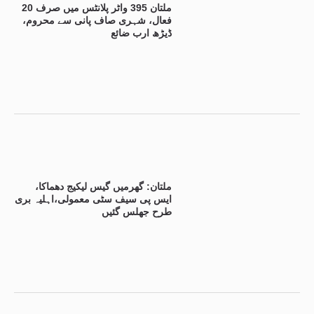
ملتان 395 واٹر پلانٹس میں صرف 20
فعال، شہری صاف پانی سے محروم،
ڈیڑھ ارب ضائع
ملتان: گھرمیں گیس لیکیج دھماکا،
ایس پی سیف سٹی معمولی،اہلیہ بری
طرح جھلس گئیں