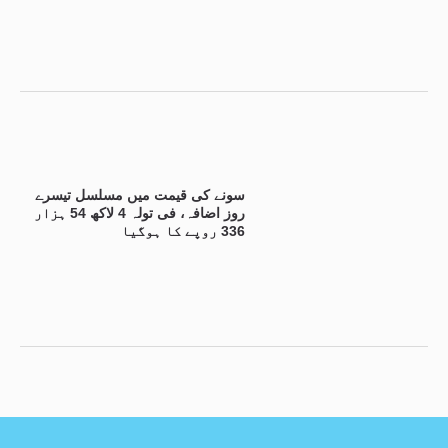
سونے کی قیمت میں مسلسل تیسرے
روز اضافہ، فی تولہ 4 لاکھ 54 ہزار
336 روپے کا ہوگیا