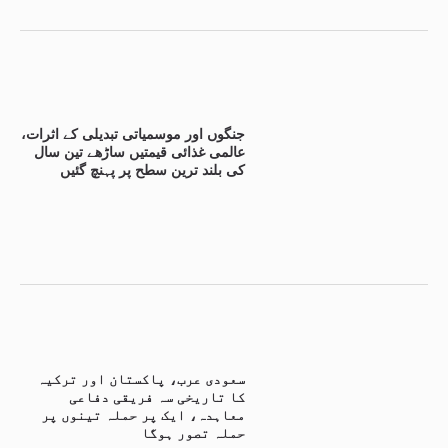
جنگوں اور موسمیاتی تبدیلی کے اثرات،
عالمی غذائی قیمتیں ساڑھے تین سال
کی بلند ترین سطح پر پہنچ گئیں
سعودی عرب، پاکستان اور ترکیہ
کا تاریخی سہ فریقی دفاعی
معاہدہ، ایک پر حملہ تینوں پر
حملہ تصور ہوگا