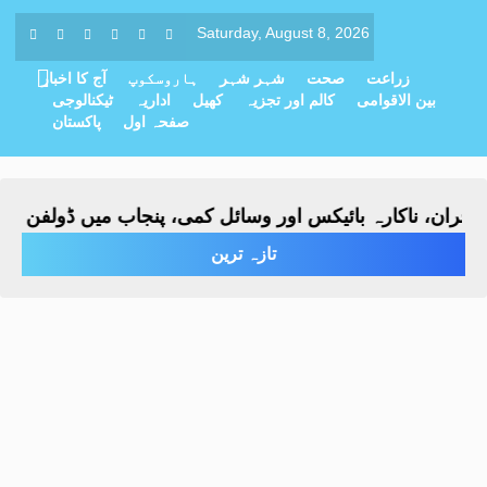
Saturday, August 8, 2026
زراعت
صحت
شہر شہر
ہاروسکوپ
آج کا اخبار
بین الاقوامی
کالم اور تجزیہ
کھیل
اداریہ
ٹیکنالوجی
صفحہ اول
پاکستان
ران، ناکارہ بائیکس اور وسائل کمی، پنجاب میں ڈولفن فورس
تازہ ترین