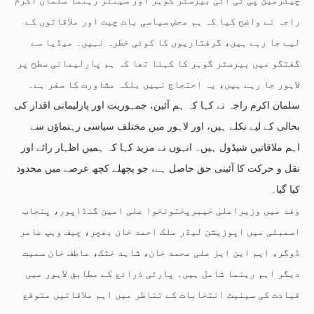
راجہ نے واضح کیا کہ ہم محض سیاسی بات چیت اور ملاقاتوں کے
لیے جا رہے ہیں، گرفتاریوں کا کوئی خطرہ نہیں۔ میڈیا سے
گفتگو میں بیرسٹر گوہر کا کہنا تھا کہ ہم پارلیمانی سطح پر
لاہور جا رہے ہیں، یہ احتجاج نہیں بلکہ مشاورت کا سفر ہے۔
سلمان اکرم راجہ نے کہا کہ ہم آئین، جمہوریت اور پارلیمانی اقدار کی
بحالی کے لیے نکلے ہیں، اور لاہور میں مختلف سیاسی رہنماؤں سے
اہم ملاقاتیں شیڈول ہیں۔ انہوں نے مزید کہا کہ ہمیں اظہار رائے اور
نقل و حرکت کا آئینی حق حاصل ہے، جو پچھلے کچھ عرصے میں محدود
کیا گیا۔
وفد میں وزیراعلیٰ خیبرپختونخوا علی امین گنڈاپور، پنجاب
اسمبلی میں اپوزیشن لیڈر ملک احمد خان بھچر، چیف وہپ عامر
ڈوگر، ایم این ایز علی محمد خان، شاہد خٹک، عاطف خان سمیت
دیگر اہم رہنما شامل ہیں۔ پارٹی ذرائع کے مطابق لاہور میں
قیادت کی سینیٹ انتخابات کے تناظر میں اہم ملاقاتیں متوقع