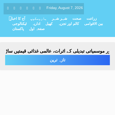
Friday, August 7, 2026
زراعت
صحت
شہر شہر
ہاروسکوپ
آج کا اخبار
بین الاقوامی
کالم اور تجزیہ
کھیل
اداریہ
ٹیکنالوجی
صفحہ اول
پاکستان
 موسمیاتی تبدیلی کے اثرات، عالمی غذائی قیمتیں ساڑھے تین
تازہ ترین