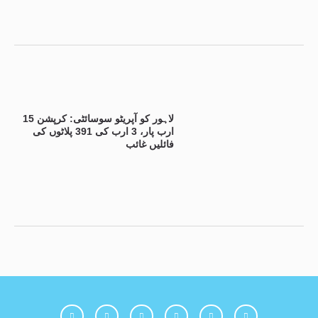
لاہور کو آپریٹو سوسائٹی: کرپشن 15
ارب پار، 3 ارب کی 391 پلاٹوں کی
فائلیں غائب