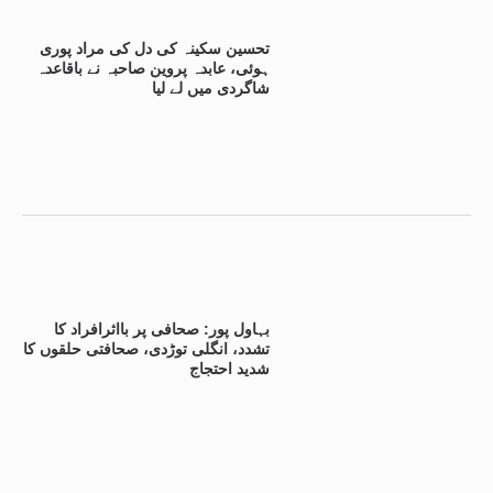
تحسین سکینہ کی دل کی مراد پوری
ہوئی، عابدہ پروین صاحبہ نے باقاعدہ
شاگردی میں لے لیا
بہاول پور: صحافی پر بااثرافراد کا
تشدد، انگلی توڑدی، صحافتی حلقوں کا
شدید احتجاج