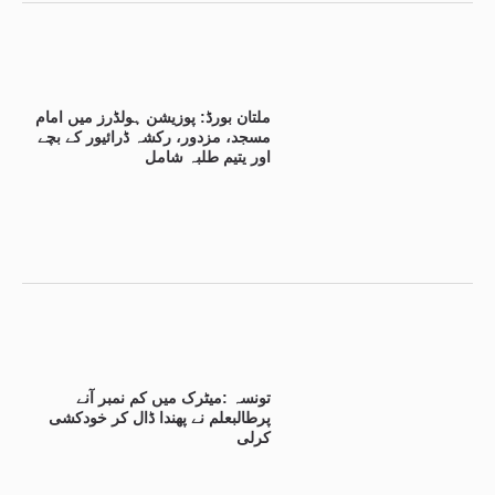
ملتان بورڈ: پوزیشن ہولڈرز میں امام
مسجد، مزدور، رکشہ ڈرائیور کے بچے
اور یتیم طلبہ شامل
تونسہ :میٹرک میں کم نمبر آنے
پرطالبعلم نے پھندا ڈال کر خودکشی
کرلی