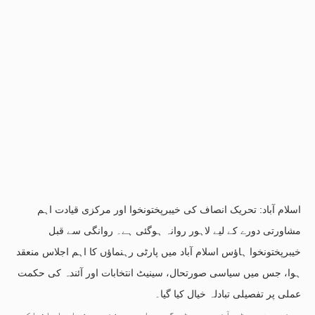
اسلام آباد: تحریک انصاف کی خیبرپختونخوا اور مرکزی قیادت اہم
مشاورتی دورے کے لیے لاہور روانہ ہوگئی ہے۔ روانگی سے قبل
خیبرپختونخوا ہاؤس اسلام آباد میں پارٹی رہنماؤں کا اہم اجلاس منعقد
ہوا، جس میں سیاسی صورتحال، سینیٹ انتخابات اور آئندہ کی حکمت
عملی پر تفصیلی تبادلہ خیال کیا گیا۔
چیئرمین پی ٹی آئی بیرسٹر گوہر اور سینئر رہنما سلمان اکرم