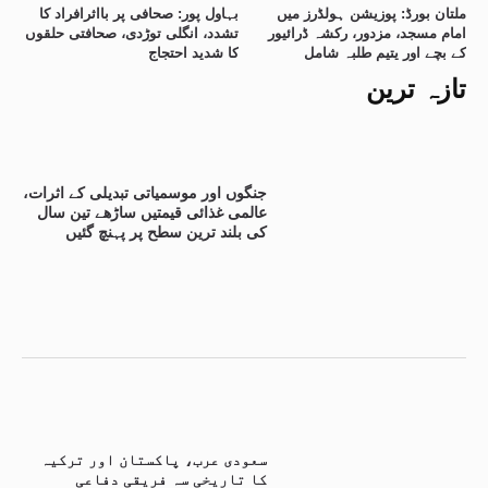
ملتان بورڈ: پوزیشن ہولڈرز میں
بہاول پور: صحافی پر بااثرافراد کا
امام مسجد، مزدور، رکشہ ڈرائیور
تشدد، انگلی توڑدی، صحافتی حلقوں
کے بچے اور یتیم طلبہ شامل
کا شدید احتجاج
تازہ ترین
جنگوں اور موسمیاتی تبدیلی کے اثرات،
عالمی غذائی قیمتیں ساڑھے تین سال
کی بلند ترین سطح پر پہنچ گئیں
سعودی عرب، پاکستان اور ترکیہ
کا تاریخی سہ فریقی دفاعی