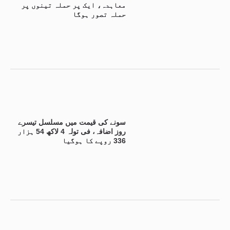
معاہدہ، ایک پر حملہ تینوں پر
حملہ تصور ہوگا
سونے کی قیمت میں مسلسل تیسرے
روز اضافہ، فی تولہ 4 لاکھ 54 ہزار
336 روپے کا ہوگیا