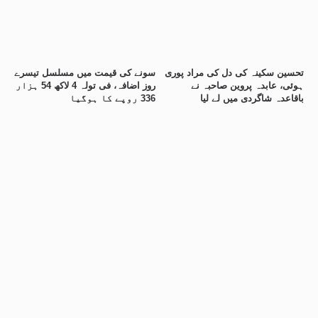
تحسین سکینہ کی دل کی مراد پوری
سونے کی قیمت میں مسلسل تیسرے
ہوئی، عابدہ پروین صاحبہ نے
روز اضافہ، فی تولہ 4 لاکھ 54 ہزار
باقاعدہ شاگردی میں لے لیا
336 روپے کا ہوگیا