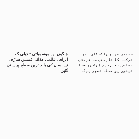
سعودی عرب، پاکستان اور
جنگوں اور موسمیاتی تبدیلی کے
ترکیہ کا تاریخی سہ فریقی
اثرات، عالمی غذائی قیمتیں ساڑھے
دفاعی معاہدہ، ایک پر حملہ
تین سال کی بلند ترین سطح پر پہنچ
تینوں پر حملہ تصور ہوگا
گئیں