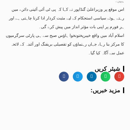
ہیں۔
اس موقع پر وزیراعلیٰ گنڈاپور نے کہا کہ پی ٹی آئی آئینی دائرے میں
رہتے ہوئے سیاسی استحکام کے لیے مثبت کردار ادا کرنا چاہتی ہے اور
ہر فورم پر اپنی بات مؤثر انداز میں پیش کرے گی۔
اسلام آباد میں واقع خیبرپختونخوا ہاؤس صبح سے ہی پارٹی سرگرمیوں
کا مرکز بنا رہا، جہاں رہنماؤں کو تفصیلی بریفنگ اور آئندہ کے لائحہ
عمل سے آگاہ کیا گیا۔
شیئر کریں
:مزید خبریں