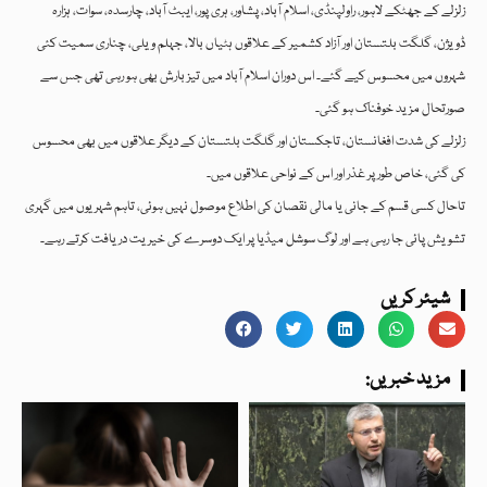
زلزلے کے جھٹکے لاہور، راولپنڈی، اسلام آباد، پشاور، ہری پور، ایبٹ آباد، چارسدہ، سوات، ہزارہ
ڈویژن، گلگت بلتستان اور آزاد کشمیر کے علاقوں ہٹیاں بالا، جہلم ویلی، چناری سمیت کئی
شہروں میں محسوس کیے گئے۔ اس دوران اسلام آباد میں تیز بارش بھی ہو رہی تھی جس سے
صورتحال مزید خوفناک ہو گئی۔
زلزلے کی شدت افغانستان، تاجکستان اور گلگت بلتستان کے دیگر علاقوں میں بھی محسوس
کی گئی، خاص طور پر غذر اور اس کے نواحی علاقوں میں۔
تاحال کسی قسم کے جانی یا مالی نقصان کی اطلاع موصول نہیں ہوئی، تاہم شہریوں میں گہری
تشویش پائی جا رہی ہے اور لوگ سوشل میڈیا پر ایک دوسرے کی خیریت دریافت کرتے رہے۔
شیئر کریں
:مزید خبریں