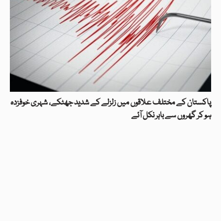
پاکستان کے مختلف علاقوں میں زلزلے کے شدید جھٹکے، شہری خوفزدہ
ہو کر گھروں سے باہر نکل آئے