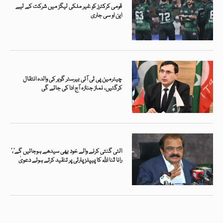
قومی کرکٹرز کو غیر ملکی لیگز میں شرکت کے لیے
این او سی جاری
چیئرمین پی ٹی آئی بیرسٹر گوہر کی والدہ انتقال
کرگئیں، نماز جنازہ آج ادا کی جائے گی
’الٹی گنتی کرنے والے خود بھی سیدھے ہوجائیں گے‘،
رانا ثنا اللہ کا پیپلز پارٹی پر تنقید کرتے ہوئے دعویٰ