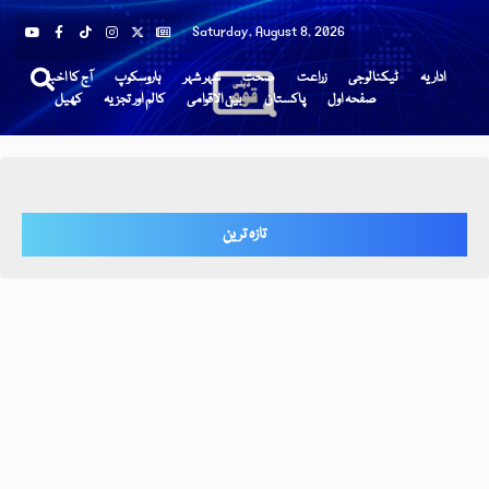
Saturday, August 8, 2026
اداریہ
ٹیکنالوجی
زراعت
صحت
شہر شہر
ہاروسکوپ
آج کا اخبار
صفحہ اول
پاکستان
بین الاقوامی
کالم اور تجزیہ
کھیل
تازہ ترین