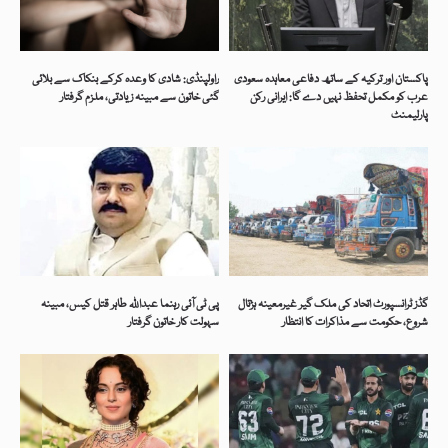
پاکستان اور ترکیہ کے ساتھ دفاعی معاہدہ سعودی
راولپنڈی: شادی کا وعدہ کرکے بنکاک سے بلائی
عرب کو مکمل تحفظ نہیں دے گا: ایرانی رکن
گئی خاتون سے مبینہ زیادتی، ملزم گرفتار
پارلیمنٹ
گڈز ٹرانسپورٹ اتحاد کی ملک گیر غیرمعینہ ہڑتال
پی ٹی آئی رہنما عبداللہ طاہر قتل کیس، مبینہ
شروع، حکومت سے مذاکرات کا انتظار
سہولت کار خاتون گرفتار