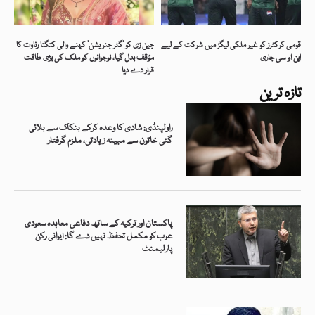
قومی کرکٹرز کو غیر ملکی لیگز میں شرکت کے لیے
جین زی کو ’گٹر جنریشن‘ کہنے والی کنگنا رناوت کا
این او سی جاری
مؤقف بدل گیا، نوجوانوں کو ملک کی بڑی طاقت
قرار دے دیا
تازہ ترین
راولپنڈی: شادی کا وعدہ کرکے بنکاک سے بلائی
گئی خاتون سے مبینہ زیادتی، ملزم گرفتار
پاکستان اور ترکیہ کے ساتھ دفاعی معاہدہ سعودی
عرب کو مکمل تحفظ نہیں دے گا: ایرانی رکن
پارلیمنٹ