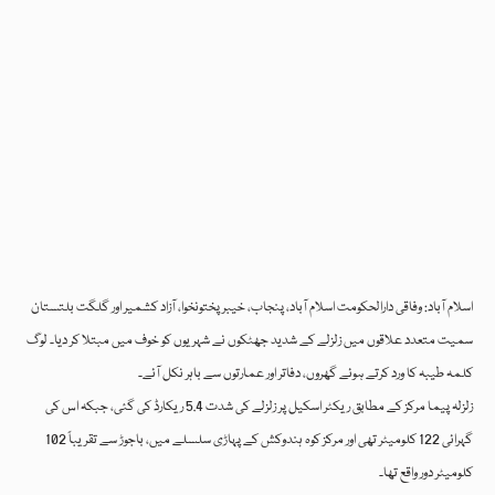
اسلام آباد: وفاقی دارالحکومت اسلام آباد، پنجاب، خیبر پختونخوا، آزاد کشمیر اور گلگت بلتستان
سمیت متعدد علاقوں میں زلزلے کے شدید جھٹکوں نے شہریوں کو خوف میں مبتلا کر دیا۔ لوگ
کلمہ طیبہ کا ورد کرتے ہوئے گھروں، دفاتر اور عمارتوں سے باہر نکل آئے۔
زلزلہ پیما مرکز کے مطابق ریکٹر اسکیل پر زلزلے کی شدت 5.4 ریکارڈ کی گئی، جبکہ اس کی
گہرائی 122 کلومیٹر تھی اور مرکز کوہ ہندوکش کے پہاڑی سلسلے میں، باجوڑ سے تقریباً 102
کلومیٹر دور واقع تھا۔