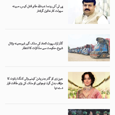
پی ٹی آئی رہنما عبداللہ طاہر قتل کیس، مبینہ
سہولت کار خاتون گرفتار
گڈز ٹرانسپورٹ اتحاد کی ملک گیر غیرمعینہ ہڑتال
شروع، حکومت سے مذاکرات کا انتظار
جین زی کو ’گٹر جنریشن‘ کہنے والی کنگنا رناوت کا
مؤقف بدل گیا، نوجوانوں کو ملک کی بڑی طاقت قرار
دے دیا