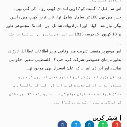
اس سے قبل 7 اگست کو 17ویں امدادی کھیپ روانہ کی گئی تھی،
جس میں بھی 100 ٹن سامان شامل تھا۔ تازہ ترین کھیپ میں راشن
بیگز، تیار شدہ کھانے اور اہم ادویات شامل ہیں۔ اب تک مجموعی طور
پر 18 کھیپوں کے ذریعے 1815 ٹن امدادی سامان روانہ کیا جا چکا
ہے۔
اس موقع پر منعقدہ تقریب میں وفاقی وزیر اطلاعات عطا اللہ تارڑ نے
بطور مہمان خصوصی شرکت کی، جب کہ فلسطینی سفیر، حکومتی
نمائندے اور این ڈی ایم اے کے اعلیٰ افسران بھی موجود تھے۔
وفاقی وزیر نے این ڈی ایم اے اور فلاحی اداروں کی فوری
عملدرآمد پر ان کی خدمات کو سراہا اور کہا کہ پاکستان ہر
ممکن طریقے سے فلسطینی عوام کی مدد جاری رکھے گا اور مشکل
کی اس گھڑی میں ان کے ساتھ کھڑا ہے۔
شیئر کریں