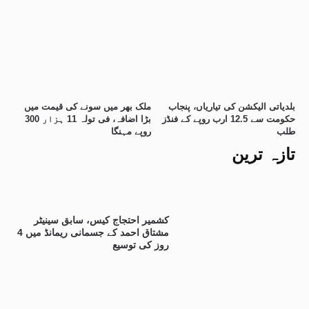
بلدیاتی الیکشن کی تیاریاں، پنجاب
ملک بھر میں سونے کی قیمت میں
حکومت سے 12.5 ارب روپے کے فنڈز
بڑا اضافہ، فی تولہ 11 ہزار 300
طلب
روپے مہنگا
تازہ ترین
کشمیر احتجاج کیس، سابق سینیٹر
مشتاق احمد کے جسمانی ریمانڈ میں 4
روز کی توسیع