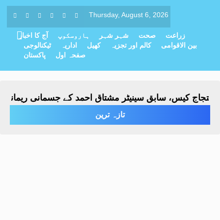
Thursday, August 6, 2026
زراعت
صحت
شہر شہر
ہاروسکوپ
آج کا اخبار
بین الاقوامی
کالم اور تجزیہ
کھیل
اداریہ
ٹیکنالوجی
صفحہ اول
پاکستان
اج کیس، سابق سینیٹر مشتاق احمد کے جسمانی ریمانڈ میں 4 روز کی توسی
تازہ ترین