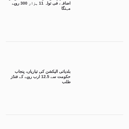
اضافہ، فی تولہ 11 ہزار 300 روپے
مہنگا
بلدیاتی الیکشن کی تیاریاں، پنجاب
حکومت سے 12.5 ارب روپے کے فنڈز
طلب