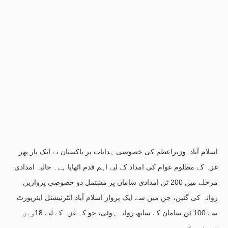
اسلام آباد: وزیراعظم کی خصوصی ہدایات پر پاکستان نے ایک بار پھر
غزہ کے مظلوم عوام کی امداد کے لیے اہم قدم اٹھایا ہے۔ حالیہ امدادی
مرحلے میں 200 ٹن امدادی سامان پر مشتمل دو خصوصی پروازیں
روانہ کی گئیں، جن میں سے ایک پرواز اسلام آباد انٹرنیشنل ایئرپورٹ
سے 100 ٹن سامان کے ساتھ روانہ ہوئی، جو کہ غزہ کے لیے 18ویں
امدادی کھیپ ہے۔