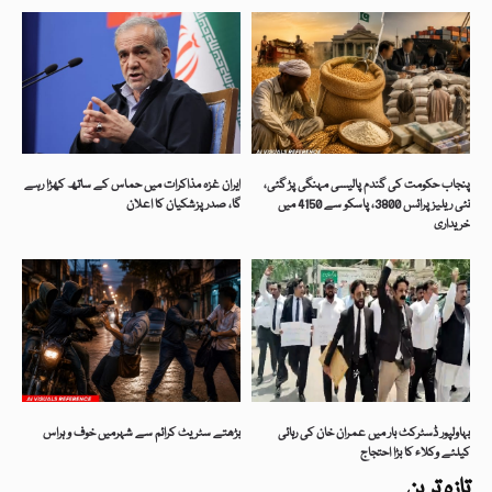
پنجاب حکومت کی گندم پالیسی مہنگی پڑ گئی،
ایران غزہ مذاکرات میں حماس کے ساتھ کھڑا رہے
نئی ریلیزپرائس 3800، پاسکو سے 4150 میں
گا، صدر پزشکیان کا اعلان
خریداری
بہاولپور ڈسٹرکٹ بار میں عمران خان کی رہائی
بڑھتے سٹریٹ کرائم سے شہرمیں خوف و ہراس
کیلئے وکلاء کا بڑا احتجاج
تازہ ترین