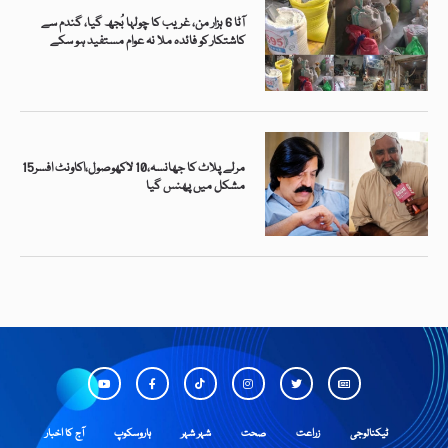
آٹا 6 ہزار من، غریب کا چولہا بُجھ گیا، گندم سے
کاشتکار کو فائدہ ملا نہ عوام مستفید ہو سکے
15مرلے پلاٹ کا جھانسہ،10 لاکھوصول،اکاونٹ افسر
مشکل میں پھنس گیا
ٹیکنالوجی
زراعت
صحت
شہر شہر
ہاروسکوپ
آج کا اخبار