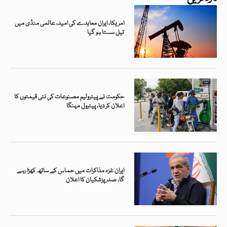
امریکا، ایران معاہدے کی امید، عالمی منڈی میں
تیل سستا ہو گیا
حکومت نے پیٹرولیم مصنوعات کی نئی قیمتوں کا
اعلان کر دیا، پیٹرول مہنگا
ایران غزہ مذاکرات میں حماس کے ساتھ کھڑا رہے
گا، صدر پزشکیان کا اعلان