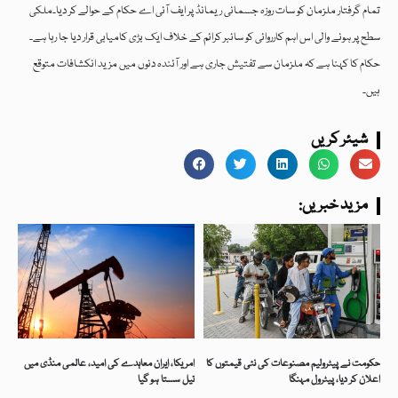
تمام گرفتار ملزمان کو سات روزہ جسمانی ریمانڈ پر ایف آئی اے حکام کے حوالے کر دیا۔ملکی
سطح پر ہونے والی اس اہم کارروائی کو سائبر کرائم کے خلاف ایک بڑی کامیابی قرار دیا جا رہا ہے۔
حکام کا کہنا ہے کہ ملزمان سے تفتیش جاری ہے اور آئندہ دنوں میں مزید انکشافات متوقع
ہیں۔
شیئر کریں
:مزید خبریں
حکومت نے پیٹرولیم مصنوعات کی نئی قیمتوں کا
امریکا، ایران معاہدے کی امید، عالمی منڈی میں
اعلان کر دیا، پیٹرول مہنگا
تیل سستا ہو گیا