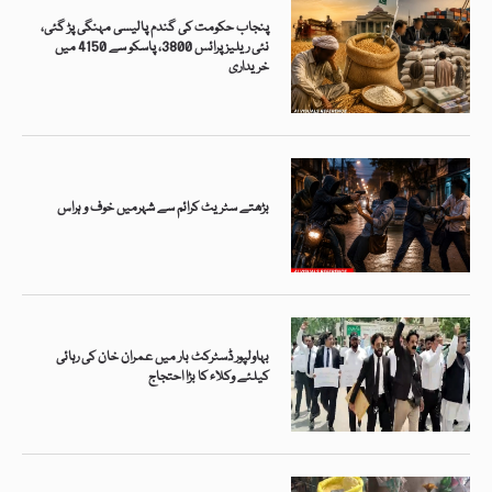
پنجاب حکومت کی گندم پالیسی مہنگی پڑ گئی،
نئی ریلیزپرائس 3800، پاسکو سے 4150 میں
خریداری
بڑھتے سٹریٹ کرائم سے شہرمیں خوف و ہراس
بہاولپور ڈسٹرکٹ بار میں عمران خان کی رہائی
کیلئے وکلاء کا بڑا احتجاج