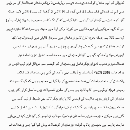
کارروائی کے لیے ملتان کو ذمہ داری دے دی ہے۔ایڈیشنل ڈائریکٹر ملتان عبدالغفار کی سر براہی
میں ٹیم نے کارروائی کرتے ہوئے 21رکنی گروہ کے 14 اراکین کو گرفتار کیا ہے۔6 اراکین لاہور جبکہ
آٹھ کو ملتان سے گرفتار کیا گیا ہے،بتایا گیا ہے کہ گینگ کا سرغنہ رمیض شہزاد (ہارڈسینڈر )
اس کا گروہ امریکیوں اور غیر ملکیوں سے کروڑ ڈالر کے فراڈ میں ملوث ہے۔سرغنہ کا تعلق فتح پور
لیہ سے نکلا ہے جبکہ بحریہ ٹاؤن لاہور اور ملتان میں سبزہ زار کالونی میں نیٹ ورک بنا رکھا
تھا،بحریہ ٹاؤن لاہور میں گروہ کے چار گھروں پر چھاپے مارے گئے ہیں اور بھاری مقدار میں
ڈیجیٹل مواد برآمد کیا گیا ہے۔گرفتار ملزمان میں محمد اسلم، عدیل عزیز، اسامہ نواز،
عبدالمعیز اور شعیب نذیر اور دیگر شامل ہیں۔ملزمان کے قبضے سے موبائل فونز، لیپ ٹاپس اور
ڈیٹا سٹوریج ڈیوائسز بھی برآمد کی گئی ہیں۔ملزمان کے خلاف PECA 2016 اور تعزیراتِ
پاکستان کی متعدد دفعات کے تحت مقدمہ درج کر لیا گیا ئے۔معلوم ہوا ہے کہ گینگ سرغنہ
رمیض شہزاد ابوظہبی سے آتا جاتا رہا ہے جس کی سفری تفصیلات بھی حاصل کر لی گئی ہیں۔
ملزمان کی کروڑوں روپے مالیت کی قیمتی گاڑیاں اور دیگر اثاثے بھی ضبط کر لیے گئے ہیں
جبکہ بیرون ملک سفر پر پابندی لگا کر تمام کے نام ایگزیٹ کنٹرول لسٹ میں شامل کر دیے
گئے ہیں۔مرکزی ملزم حسنین رضا ملتان نیٹ ورک چلا رہا تھا جس کی گرفتاری کیلئے چھاپے
مارے جارہے ہیں ۔ دوسری جانب گزشتہ روز ملزمان کو عدالت پیش کیا گیا جس پر عدالت نے