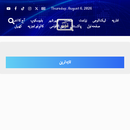
Thursday, August 6, 2026
اداریہ
ٹیکنالوجی
زراعت
صحت
شہر شہر
ہاروسکوپ
آج کا اخبار
صفحہ اول
پاکستان
بین الاقوامی
کالم اور تجزیہ
کھیل
تازہ ترین