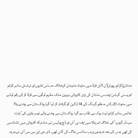
ملتان(کرائم رپورٹر)آن لائن فراڈ میں ملوث ملزمان کیخلاف حساس اداروں اور نیشنل سائبر کرائم
انویسٹی گیشن ایجنسی ملتان کی بڑی کارروائی۔بیرون ملک مقیم لوگوں سے فراڈ کر کے رقم لوٹنے
میں ملوث 21 رکنی منظم گینگ کے 14 اراکین کو گرفتار کر لیا گیا۔پاکستان سے چلنے والا
عالمی سائبر کرائم نیٹ ورک بے نقاب ہو گیا ۔پاکستان سے چلنے والے نوسر بازوں کے’’ہارٹ
سینڈر گروپ‘‘کے خلاف امریکا میں ایف بی آئی اور ڈچ پولیس نے مشترکہ کارروائی میں نشاندہی
کی تھی جس کے بعد درجنوں ویب سائٹس بلاک کی گئی تھی۔ ڈی جی این سی سی آئی نےمزید