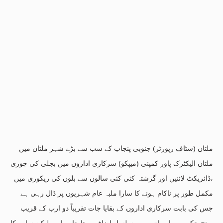
ملتان (سٹاف رپورٹر) جنوبی پنجاب کے سب سے بڑے شہر ملتان میں
ملتان الیکٹرک پاور کمپنی (میپکو) سرکاری اداروں میں بجلی کی چوری
،ڈائریکٹ لائنیں اور گزشتہ کئی کئی سالوں سے بلوں کی ریکوری میں
مکمل طور پر ناکام ہونے کا سارا ملبہ عام شہریوں پر ڈال رہی ہے
جس کی بابت سرکاری اداروں کے بقایا جات تقریباً دو ارب کے قریب
پہنچ چکے ہیں اور ان میں مسلسل اضافہ ہوتا جا رہا ہے لیکن سارے کا