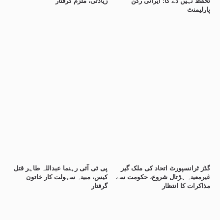
تحفظ نہیں دے گا: ایرانی رکن
زیادتی، ملزم گرفتار
پارلیمنٹ
گڈز ٹرانسپورٹ اتحاد کی ملک گیر
پی ٹی آئی رہنما عبداللہ طاہر قتل
غیرمعینہ ہڑتال شروع، حکومت سے
کیس، مبینہ سہولت کار خاتون
مذاکرات کا انتظار
گرفتار