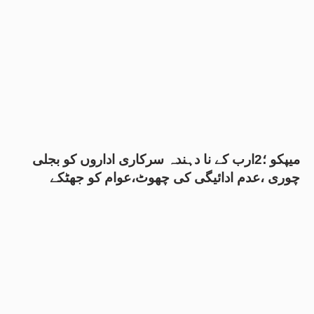
میپکو ؛2ارب کے نا دہندہ سرکاری اداروں کو بجلی
چوری ،عدم ادائیگی کی چھوٹ،عوام کو جھٹکے