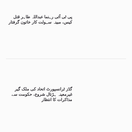
پی ٹی آئی رہنما عبداللہ طاہر قتل
کیس، مبینہ سہولت کار خاتون گرفتار
گڈز ٹرانسپورٹ اتحاد کی ملک گیر
غیرمعینہ ہڑتال شروع، حکومت سے
مذاکرات کا انتظار