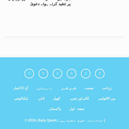
پر تنقید کرتے ہوئے دعویٰ
زراعت
صحت
شہر شہر
ہاروسکوپ
آج کا اخبار
بین الاقوامی
کالم اور تجزیہ
کھیل
اداریہ
ٹیکنالوجی
صفحہ اول
پاکستان
© 2024, Daily Qaum | تمام جملہ حقوق محفوظ ہیں |