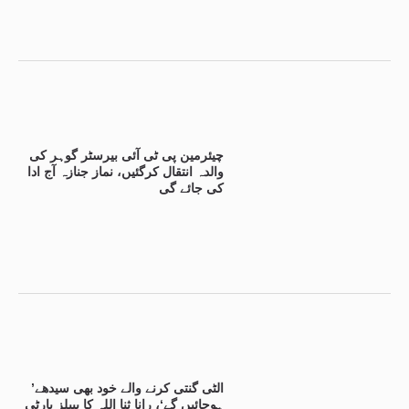
چیئرمین پی ٹی آئی بیرسٹر گوہر کی
والدہ انتقال کرگئیں، نماز جنازہ آج ادا
کی جائے گی
’الٹی گنتی کرنے والے خود بھی سیدھے
ہوجائیں گے‘، رانا ثنا اللہ کا پیپلز پارٹی