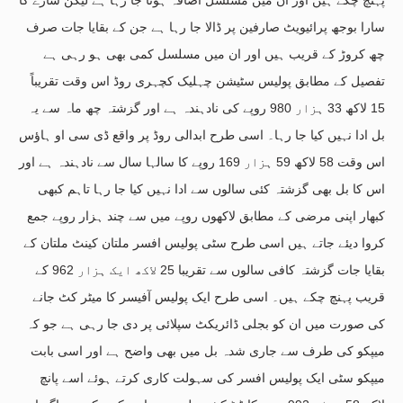
سارا بوجھ پرائیویٹ صارفین پر ڈالا جا رہا ہے جن کے بقایا جات صرف
چھ کروڑ کے قریب ہیں اور ان میں مسلسل کمی بھی ہو رہی ہے
تفصیل کے مطابق پولیس سٹیشن چہلیک کچہری روڈ اس وقت تقریباً
15 لاکھ 33 ہزار 980 روپے کی نادہندہ ہے اور گزشتہ چھ ماہ سے یہ
بل ادا نہیں کیا جا رہا۔ اسی طرح ابدالی روڈ پر واقع ڈی سی او ہاؤس
اس وقت 58 لاکھ 59 ہزار 169 روپے کا سالہا سال سے نادہندہ ہے اور
اس کا بل بھی گزشتہ کئی سالوں سے ادا نہیں کیا جا رہا تاہم کبھی
کبھار اپنی مرضی کے مطابق لاکھوں روپے میں سے چند ہزار روپے جمع
کروا دیئے جاتے ہیں اسی طرح سٹی پولیس افسر ملتان کینٹ ملتان کے
بقایا جات گزشتہ کافی سالوں سے تقریبا 25 لاکھ ایک ہزار 962 کے
قریب پہنچ چکے ہیں۔ اسی طرح ایک پولیس آفیسر کا میٹر کٹ جانے
کی صورت میں ان کو بجلی ڈائریکٹ سپلائی پر دی جا رہی ہے جو کہ
میپکو کی طرف سے جاری شدہ بل میں بھی واضح ہے اور اسی بابت
میپکو سٹی ایک پولیس افسر کی سہولت کاری کرتے ہوئے اسے پانچ