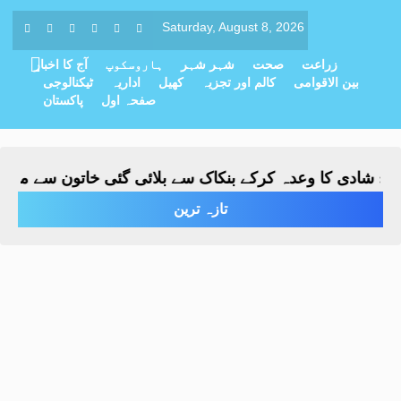
Saturday, August 8, 2026
زراعت
صحت
شہر شہر
ہاروسکوپ
آج کا اخبار
بین الاقوامی
کالم اور تجزیہ
کھیل
اداریہ
ٹیکنالوجی
صفحہ اول
پاکستان
 شادی کا وعدہ کرکے بنکاک سے بلائی گئی خاتون سے مبینہ زیا
تازہ ترین