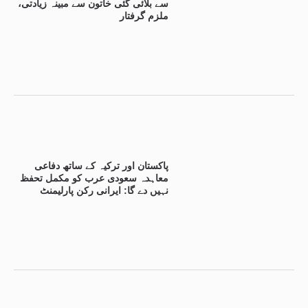
سے بلائی گئی خاتون سے مبینہ زیادتی،
ملزم گرفتار
پاکستان اور ترکیہ کے ساتھ دفاعی
معاہدہ سعودی عرب کو مکمل تحفظ
نہیں دے گا: ایرانی رکن پارلیمنٹ