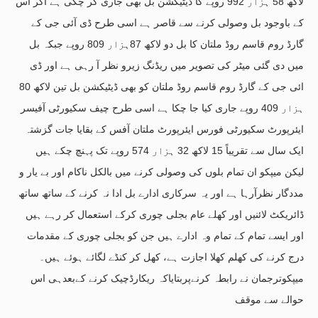
لاکھ 58 ہزار 992 روپے کا ڈیٹیکشن بل بھی جاری کر چکی ہے اگر اس
کے باوجود بل وصولی کرنے سے قاصر ہے اسی طرح ڈی آئی جی کے
گارڈ روم قاسم روڈ ملتان کا بل دو لاکھ 87ہزار 809 روپے جبکہ بل
میں دی گئی میٹر کی تصویر میں ریڈنگ زیرو نظر آ رہی ہے اور ڈی
ائی جی کے گارڈ روم قاسم روڈ ملتان کو بھی ڈیٹیکشن بل تین لاکھ 80
ہزار 409 روپے جاری کیا جا چکا ہے اسی طرح چیف سکیورٹی آفیسر
ایئرپورٹ سکیورٹی فورس ایئرپورٹ ملتان آفس کے بقایا جات گزشتہ
ایک سال سے تقریباً 15 لاکھ 32 ہزار 574 روپے تک پہنچ چکے ہیں
لیکن میپکو ان تمام بلوں کی وصولی کرنے میں بالکل ناکام اور بے یار و
مددگار نظرآرہا ہے اور یہ سرکاری ادارے بل ادا نہ کرنے کے ساتھ ساتھ
ڈائریکٹ لائنیں اور کھلے عام بجلی چوری کرکے استعمال کر رہے ہیں
اور ایسے تمام کے تمام وہ ادارے ہیں جن کو بجلی چوری کے مقدمات
درج کرنے کی کھلم کھلا اجازت ہے، کھل کر کنڈے لگائے ہوئے ہیں۔
میپکوترجمان نے رابطہ کرنےپربتایاکہ ریکارڈچیک کرنے کےبعدہی اس
حوالے سے موقف