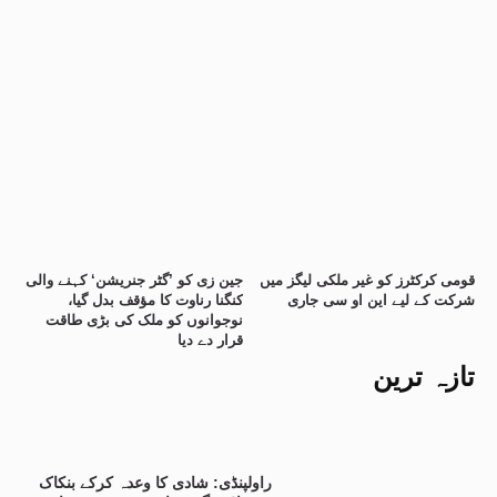
قومی کرکٹرز کو غیر ملکی لیگز میں
جین زی کو ’گٹر جنریشن‘ کہنے والی
شرکت کے لیے این او سی جاری
کنگنا رناوت کا مؤقف بدل گیا،
نوجوانوں کو ملک کی بڑی طاقت
قرار دے دیا
تازہ ترین
راولپنڈی: شادی کا وعدہ کرکے بنکاک