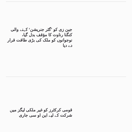
جین زی کو ’گٹر جنریشن‘ کہنے والی
کنگنا رناوت کا مؤقف بدل گیا،
نوجوانوں کو ملک کی بڑی طاقت قرار
دے دیا
قومی کرکٹرز کو غیر ملکی لیگز میں
شرکت کے لیے این او سی جاری