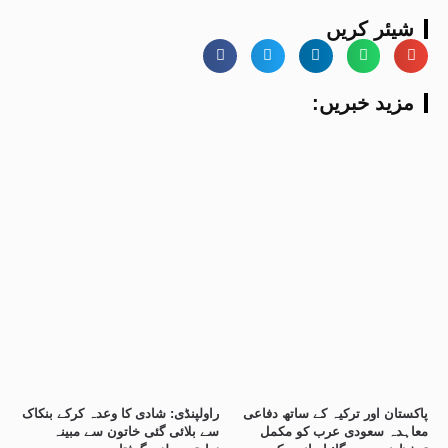
شیئر کریں
:مزید خبریں
پاکستان اور ترکیہ کے ساتھ دفاعی
راولپنڈی: شادی کا وعدہ کرکے بنکاک
معاہدہ سعودی عرب کو مکمل
سے بلائی گئی خاتون سے مبینہ