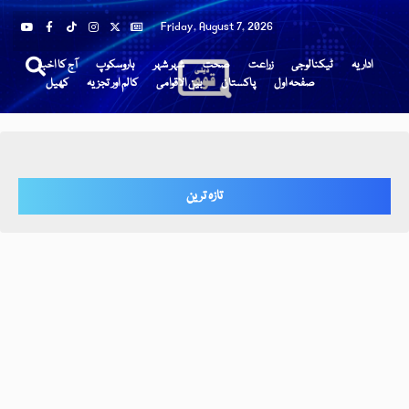
Friday, August 7, 2026
اداریہ
ٹیکنالوجی
زراعت
صحت
شہر شہر
ہاروسکوپ
آج کا اخبار
صفحہ اول
پاکستان
بین الاقوامی
کالم اور تجزیہ
کھیل
تازہ ترین