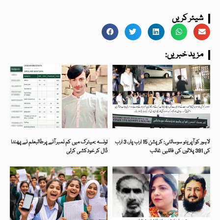
شیئر کریں
:مزید خبریں
لاہور کو آپریٹو سوسائٹی: کرپشن 15 ارب پار، 3 ارب
تونسہ :میٹرک میں کم نمبر آنے پرطالبعلم نے پھندا
کی 391 پلاٹوں کی فائلیں غائب
ڈال کر خودکشی کرلی