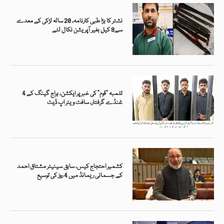
نشتر کا بڑا طبی کارنامہ، 20 سالہ لڑکی کے معدے
سے8 کیل بغیر آپریشن نکال لئے
تلمبہ “قوم” کی خبر پر ایکشن، ہراج گینگ کے 4
غنڈے گرفتار، سافٹ ویئر اپ ڈیٹ
کشمیر احتجاج کیس، سابق سینیٹر مشتاق احمد
کے جسمانی ریمانڈ میں 4 روز کی توسیع