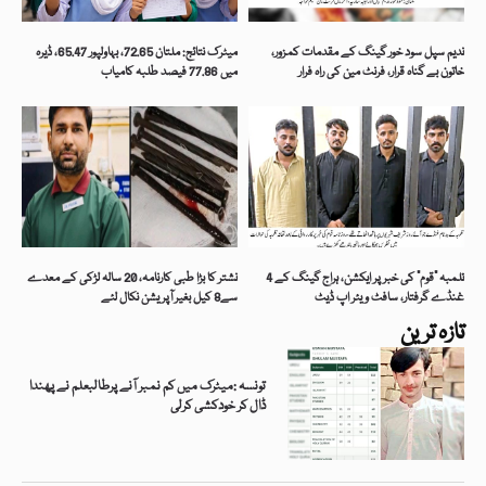
ندیم سپل سود خور گینگ کے مقدمات کمزور،
میٹرک نتائج: ملتان 72.65، بہاولپور 65.47، ڈیرہ
خاتون بے گناہ قرار، فرنٹ مین کی راہ فرار
میں 77.86 فیصد طلبہ کامیاب
تلمبہ “قوم” کی خبر پر ایکشن، ہراج گینگ کے 4
نشتر کا بڑا طبی کارنامہ، 20 سالہ لڑکی کے معدے
غنڈے گرفتار، سافٹ ویئر اپ ڈیٹ
سے8 کیل بغیر آپریشن نکال لئے
تازہ ترین
تونسہ :میٹرک میں کم نمبر آنے پرطالبعلم نے پھندا
ڈال کر خودکشی کرلی