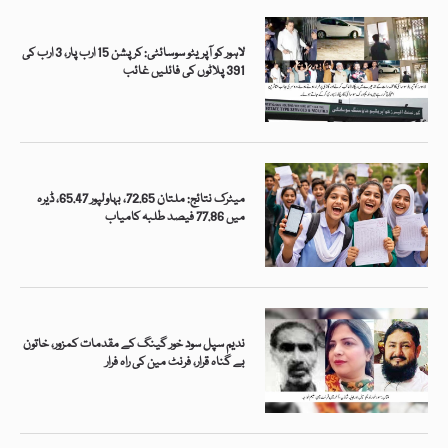
لاہور کو آپریٹو سوسائٹی: کرپشن 15 ارب پار، 3 ارب کی
391 پلاٹوں کی فائلیں غائب
میٹرک نتائج: ملتان 72.65، بہاولپور 65.47، ڈیرہ
میں 77.86 فیصد طلبہ کامیاب
ندیم سپل سود خور گینگ کے مقدمات کمزور، خاتون
بے گناہ قرار، فرنٹ مین کی راہ فرار