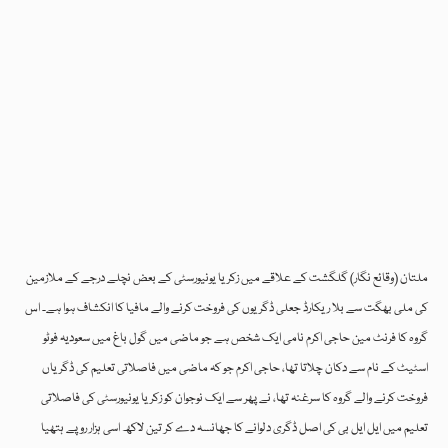
ملتان (وقائع نگار) گلگشت کے علاقے میں زکریا یونیورسٹی کے بعض نچلے درجے کے ملازمین
کی ملی بھگت سے بلا ریکارڈ جعلی ڈگریوں کی فروخت کرنے والے مافیا کا انکشاف ہوا ہے۔ اس
گروہ کا فرنٹ مین حاجی اکرم نامی ایک شخص ہے جو ماضی میں گول باغ میں سعودیہ فوٹو
اسٹیٹ کے نام سے دکان چلاتا تھا، حاجی اکرم جو کہ ماضی میں فاصلاتی تعلیم کی ڈگریاں
فروخت کرنے والے گروہ کا سرغنہ تھا، نے پھر سے ایک نوجوان کو زکریا یونیورسٹی کی فاصلاتی
تعلیم میں ایل ایل بی کی اصل ڈگری دلوانے کا جھانسہ دے کر تین لاکھ اسی ہزار روپے ہتھیا