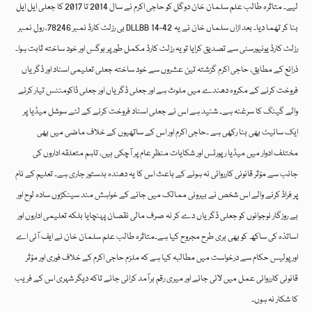
لیے۔ متاثرہ طالب علم سلمان خان دوگل کو حاجی اکرم نے سال 2014 تا 2017 کا جعلی ایل ایل
بی رزلٹ کارڈ نمبر 78246، رول نمبر DLLBB 14-42 بنا کر تھما دیا۔ بعد ازاں سلماں خان نے یہ
رزلٹ کارڈ یونیورسٹی سے تصدیق کرایا تو یہ رزلٹ کارڈ مکمل طور پر بوگس اور خود ساختہ ثابت ہوا۔
ذرائع کے مطابق، حاجی اکرم گزشتہ تین عشروں سے خود ساختہ جعلی تعلیمی اسناد اور ڈگریاں
فروخت کرنے کے مکروہ دھندے میں ملوث ہے اور جعلی ڈگریاں اور جعلی ڈاکومنٹس تیار کرنے
والے گینگ کا سرغنہ ہے۔ شنید ہے اس نے جعلی اسناد فروخت کرنے کے لئے سوشل میڈیا پر
ایک سائیٹ بھی بنا رکھی ہے ۔حاجی اکرم اور اس کے ساتھیوں کے خلاف ماضی میں بھی
مختلف ادوار میں میڈیا رپورٹس اور شکایات منظرِ عام پر آچکی ہیں، تاہم متعلقہ اداروں کی
جانب سے مؤثر قانونی کارروائی نہ ہونے کے باعث اس کا یہ دھندہ بدستور جاری ہے۔ تعلیم کے نام
پر فراڈ کرنے والے اس شخص نے بیرونی ممالک میں جانے کے خواہش مند سینکڑوں سادہ لوح اور
بے روزگار نوجوانوں کو جعلی ڈگریاں دے کر نہ صرف مالی نقصان پہنچایا بلکہ تعلیمی اداروں اور
اساتذہ کی ساکھ کو بھی بری طرح مجروح کیا ہے۔متاثرہ طالب علم سلمان خان نے ایف آئی اے
اور پولیس حکام سے درخواست میں مطالبہ کیا ہے کہ ملزم حاجی اکرم کے خلاف فوری اور مؤثر
قانونی کارروائی عمل میں لائی جائے اور میری رقم برآمد کرائی جائے تاکہ دیگر شہری اس کے فریب
کا شکار نہ ہوں۔