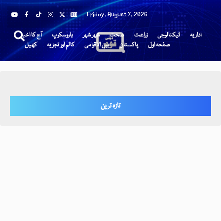
Friday, August 7, 2026
اداریہ
ٹیکنالوجی
زراعت
صحت
شہر شہر
ہاروسکوپ
آج کا اخبار
صفحہ اول
پاکستان
بین الاقوامی
کالم اور تجزیہ
کھیل
تازہ ترین