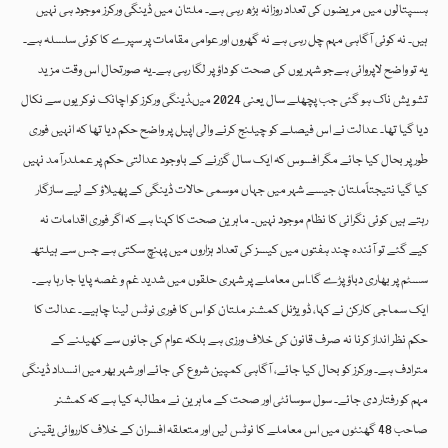
ہسپتالوں میں مریضوں کی تعداد روزانہ بڑھ رہی ہے۔ ملتان میں ڈینگی ورکرز موجود ہی نہیں
ہیں۔ نہ کوئی آگاہی مہم چل رہی ہے نہ گھروں اور عوامی مقامات پر سپرے کا کوئی سلسلہ ہے۔
یہ تو واضح لاپروائی ہےجو شہریوں کی صحت کو داؤ پر لگا رہی ہے۔یہ صورتحال اس وقت مزید
تشویش ناک ہو گئی جب پچھلے سال یعنی 2024 میںڈینگی ورکرز کو اچانک نوکریوں سے نکال
دیا گیا تھا۔ عدالت نے اس فیصلے کو چیلنج کرنے والی اپیل پر واضح حکم دیا تھا کہ انہیں فوری
طور پر بحال کیا جائے مگر افسوس کہ ایک سال گزرنے کے باوجود عدالتی حکم پر عملدرآمد نہیں
کیا گیا نتیجتاًملتان جیسے شہر میں جہاں موسمی حالات ڈینگی کے پھیلاؤ کے لیے سازگار
رہتے ہیں کوئی نگرانی کا نظام موجود نہیں۔ ماہرین صحت کا کہنا ہے کہ اگر فوری اقدامات نہ
کیے گئے تو آئندہ چند ہفتوں میں کیسز کی تعداد ہزاروں میں پہنچ سکتی ہے جس سے ہیلتھ
سسٹم پر بھاری دباؤ پڑے گا۔اس معاملے پر شہری حلقوں میں شدید غم و غصہ پایا جا رہا ہے۔
ایک سماجی کارکن نے کہا، ڈویژنل کمشنر ملتان کو اس کا فوری نوٹس لینا چاہیے۔ عدالت کا
حکم نظر انداز کرنا نہ صرف قانون کی خلاف ورزی ہے بلکہ عوام کی جانوں سے کھیلنے کے
مترادف ہے۔ ورکرز کو بحال کیا جائے، آگاہی کمپین شروع کی جائے اور شہر بھر میں انسداد ڈینگی
مہم کو رفتار دی جائے۔ سول سوسائٹی اور صحت کے ماہرین نے مطالبہ کیا ہے کہ کمشنر
صاحب 48 گھنٹوں میں اس معاملے کا نوٹس لیں اور متعلقہ افسران کے خلاف کارروائی یقینی