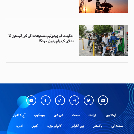
حکومت نے پیٹرولیم مصنوعات کی نئی قیمتوں کا
اعلان کر دیا، پیٹرول مہنگا
ٹیکنالوجی
زراعت
صحت
شہر شہر
ہاروسکوپ
آج کا اخبار
صفحہ اول
پاکستان
بین الاقوامی
کالم اور تجزیہ
کھیل
اداریہ