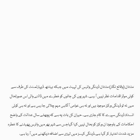
ملتان (وقائع نگار) ملتان ڈینگی وائرس کی لپیٹ میں جبکہ ہیلتھ ڈیپارٹمنٹ کی طرف سے
کوئی موثر اقدامات نظر نہیں آ رہے۔ شہریوں کی جانوں کو خطرے میں ڈالنے والی اس صورتحال
میں نہ تو ڈینگی ورکرز موجود ہیں اور نہ ہی عوامی آگاہی مہم چلائی جا رہی ہے اور نہ ہی کوئی
انسداد ڈینگی سپرے کا کام جاری ہے۔ حیران کن بات یہ ہے کہ پچھلے سال عدالت کے واضح
احکامات کے باوجود ان ورکرز کو بحال نہیں کیا گیاجس سے شہر بھر میں وائرس پھیلنے کا خطرہ
مزید شدت اختیار کر گیا ہے۔ڈینگی کیسز میں تیزی سے اضافہ دیکھنے میں آ رہا ہے،