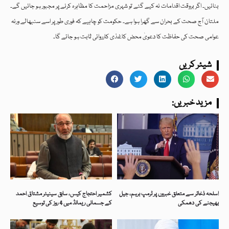
بنائیں۔ اگر بروقت اقدامات نہ کیے گئے تو شہری مزاحمت کا مظاہرہ کرنے پر مجبور ہو جائیں گے۔
ملتان آج صحت کے بحران سے گھرا ہوا ہے۔ حکومت کو چاہیے کہ فوری طور پر اسے سنبھالے ورنہ
عوامی صحت کی حفاظت کا دعویٰ محض کاغذی کارروائی ثابت ہو جائے گا۔
شیئر کریں
:مزید خبریں
اسلحہ ذخائر سے متعلق خبروں پر ٹرمپ برہم، جیل
کشمیر احتجاج کیس، سابق سینیٹر مشتاق احمد
بھیجنے کی دھمکی
کے جسمانی ریمانڈ میں 4 روز کی توسیع