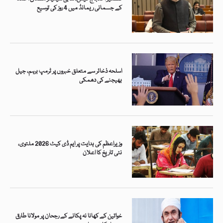
کے جسمانی ریمانڈ میں 4 روز کی توسیع
اسلحہ ذخائر سے متعلق خبروں پر ٹرمپ برہم، جیل
بھیجنے کی دھمکی
وزیراعظم کی ہدایت پر ایم ڈی کیٹ 2026 ملتوی،
نئی تاریخ کا اعلان
خواتین کے کھانا نہ پکانے کے رجحان پر مولانا طارق