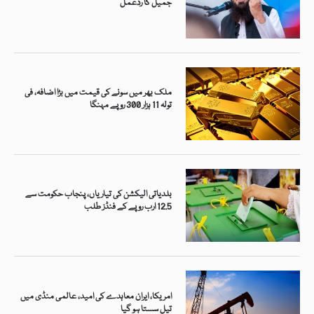
جمیل کا ردعمل
ملک بھر میں سونے کی قیمت میں بڑا اضافہ، فی
تولہ 11 ہزار 300 روپے مہنگا
بلدیاتی الیکشن کی تیاریاں، پنجاب حکومت سے
12.5 ارب روپے کے فنڈز طلب
امریکا، ایران معاہدے کی امید، عالمی منڈی میں
تیل سستا ہو گیا