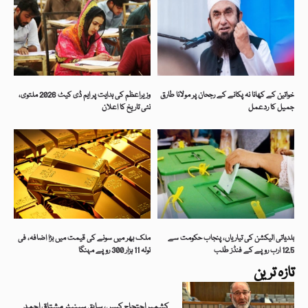
خواتین کے کھانا نہ پکانے کے رجحان پر مولانا طارق
وزیراعظم کی ہدایت پر ایم ڈی کیٹ 2026 ملتوی،
جمیل کا ردعمل
نئی تاریخ کا اعلان
بلدیاتی الیکشن کی تیاریاں، پنجاب حکومت سے
ملک بھر میں سونے کی قیمت میں بڑا اضافہ، فی
12.5 ارب روپے کے فنڈز طلب
تولہ 11 ہزار 300 روپے مہنگا
تازہ ترین
کشمیر احتجاج کیس، سابق سینیٹر مشتاق احمد