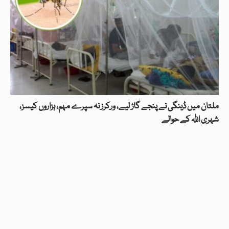
ملتان میں ڈینگی نے پنجے گاڑ لیے، ورکرز نہ سپرے مہم، ہزاروں کیسز،
شہری اللہ کے حوالے