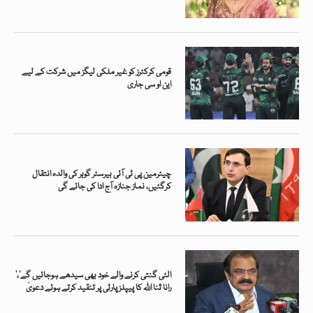
قومی کرکٹرز کو غیر ملکی لیگز میں شرکت کے لیے
این او سی جاری
چیئرمین پی ٹی آئی بیرسٹر گوہر کی والدہ انتقال
کرگئیں، نماز جنازہ آج ادا کی جائے گی
’الٹی گنتی کرنے والے خود بھی سیدھے ہوجائیں گے‘،
رانا ثنا اللہ کا پیپلز پارٹی پر تنقید کرتے ہوئے دعویٰ