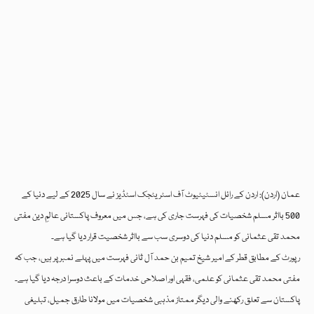
عمان (اردن): اردن کے رائل انسٹیٹیوٹ آف اسٹریٹجک اسٹڈیز نے سال 2025 کے لیے دنیا کے
500 بااثر مسلم شخصیات کی فہرست جاری کی ہے، جس میں معروف پاکستانی عالمِ دین مفتی
محمد تقی عثمانی کو مسلم دنیا کی دوسری سب سے بااثر شخصیت قرار دیا گیا ہے۔
رپورٹ کے مطابق قطر کے امیر شیخ تمیم بن حمد آل ثانی فہرست میں پہلے نمبر پر ہیں، جب کہ
مفتی محمد تقی عثمانی کو علمی، فقہی اور اصلاحی خدمات کے باعث دوسرا درجہ دیا گیا ہے۔
پاکستان سے تعلق رکھنے والی دیگر ممتاز مذہبی شخصیات میں مولانا طارق جمیل، تبلیغی