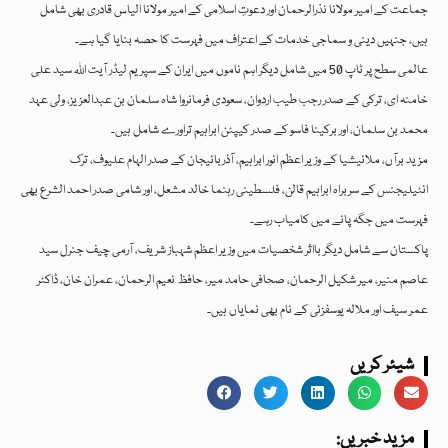
جماعت کے امیر مولانا نذرالرحمان اور دعوتِ اسلامی کے امیر مولانا الیاس قادری بھی شامل
ہیں، جنہیں دینی و سماجی خدمات کے اعتراف میں فہرست کا حصہ بنایا گیا ہے۔
عالمی سطح پر ٹاپ 50 میں شامل دیگر اہم ناموں میں ایران کے سپریم لیڈر آیت اللہ سید علی
خامنہ ای، ترکی کے صدر رجب طیب اردوان، سعودی فرمانروا شاہ سلمان بن عبدالعزیز، ولی عہد
محمد بن سلمان، اور برکینا فاسو کے صدر کیپٹن ابراہیم تراورے شامل ہیں۔
مزید برآں، ملائیشیا کے وزیر اعظم انور ابراہیم، آذربائیجان کے صدر الہام علیوف، ترک
انٹیلیجنس کے سربراہ ابراہیم قالن، فلسطینی رہنما خالد مشعل، اور شامی صدر احمد الشرع بھی
فہرست میں جگہ پانے میں کامیاب رہے۔
پاکستان سے شامل دیگر بااثر شخصیات میں وزیر اعظم شہباز شریف، آرمی چیف جنرل سید
عاصم منیر، میر شکیل الرحمان، صحافی حامد میر، حافظ نعیم الرحمان، عمران خان، ڈاکٹر
عمر سیف اور ملالہ یوسفزئی کے نام بھی نمایاں ہیں۔
شیئر کریں
:مزید خبریں