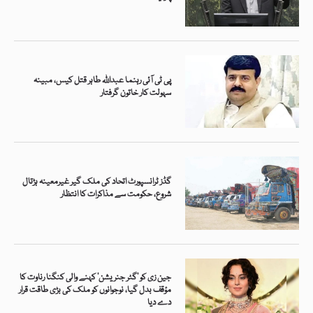
پی ٹی آئی رہنما عبداللہ طاہر قتل کیس، مبینہ
سہولت کار خاتون گرفتار
گڈز ٹرانسپورٹ اتحاد کی ملک گیر غیرمعینہ ہڑتال
شروع، حکومت سے مذاکرات کا انتظار
جین زی کو ’گٹر جنریشن‘ کہنے والی کنگنا رناوت کا
مؤقف بدل گیا، نوجوانوں کو ملک کی بڑی طاقت قرار
دے دیا