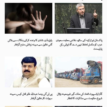
پاکستان اور ترکیہ کے ساتھ دفاعی معاہدہ سعودی
راولپنڈی: شادی کا وعدہ کرکے بنکاک سے بلائی
عرب کو مکمل تحفظ نہیں دے گا: ایرانی رکن
گئی خاتون سے مبینہ زیادتی، ملزم گرفتار
پارلیمنٹ
گڈز ٹرانسپورٹ اتحاد کی ملک گیر غیرمعینہ ہڑتال
پی ٹی آئی رہنما عبداللہ طاہر قتل کیس، مبینہ
شروع، حکومت سے مذاکرات کا انتظار
سہولت کار خاتون گرفتار