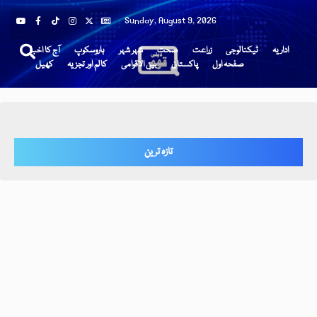
Sunday, August 9, 2026
اداریہ
ٹیکنالوجی
زراعت
صحت
شہر شہر
ہاروسکوپ
آج کا اخبار
صفحہ اول
پاکستان
بین الاقوامی
کالم اور تجزیہ
کھیل
تازہ ترین