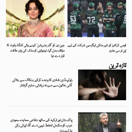
قومی کرکٹرز کو غیر ملکی لیگز میں شرکت کے لیے
جین زی کو ’گٹر جنریشن‘ کہنے والی کنگنا رناوت کا
این او سی جاری
مؤقف بدل گیا، نوجوانوں کو ملک کی بڑی طاقت
قرار دے دیا
تازہ ترین
راولپنڈی: شادی کا وعدہ کرکے بنکاک سے بلائی
گئی خاتون سے مبینہ زیادتی، ملزم گرفتار
پاکستان اور ترکیہ کے ساتھ دفاعی معاہدہ سعودی
عرب کو مکمل تحفظ نہیں دے گا: ایرانی رکن
پارلیمنٹ