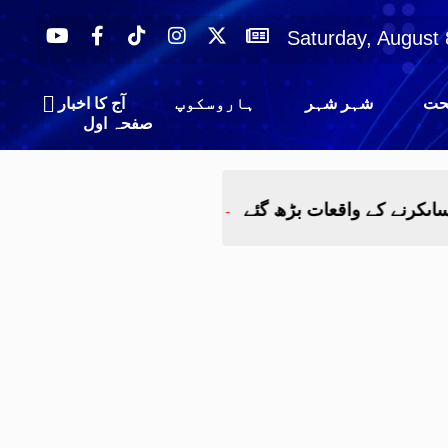
Saturday, August 
ت
شہر شہر
ہاروسکوپ
آج کا اخبار
صفحہ اول
 کے واقعات بڑھ گئے
ملتان:سٹریٹ کرائم، چوری، ڈکیتی،ہ
-