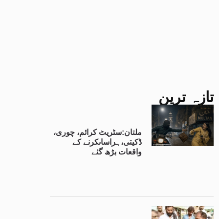
تازہ ترین
ملتان:سٹریٹ کرائم، چوری،
ڈکیتی،ہراساںکرنے کے
واقعات بڑھ گئے