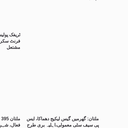
ٹریفک پولی
فرنٹ سکرین
مشتعل
ملتان: گھرمیں گیس لیکیج دھماکا، ایس
پی سیف سٹی معمولی،اہلیہ بری طرح
فعال، شہر