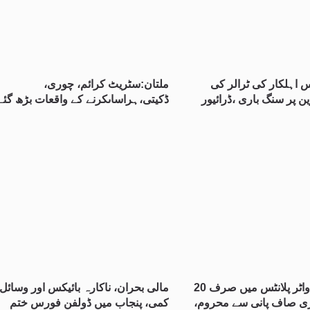
س اہلکار کی ٹرالر کی
ملتان:سٹریٹ کرائم، چوری،
 پر سنگ باری ،ڈرائیور
ڈکیتی،ہراساںکرنے کے واقعات بڑھ گئے
ملتان 395 واٹر پلانٹس میں صرف 20
مالی بحران، ناکارہ بائیکس اور وسائل
ی صاف پانی سے محروم،
کمی، پنجاب میں ڈولفن فورس ختم