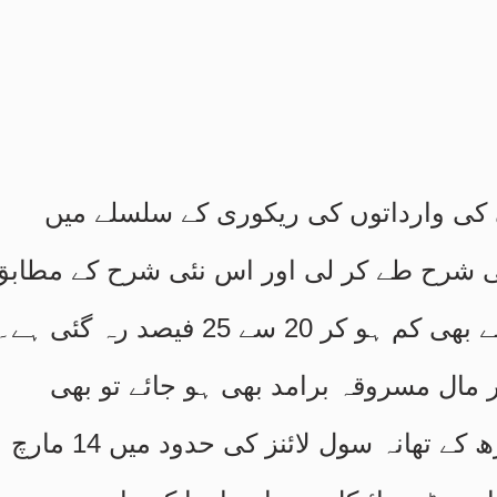
ی کی وارداتوں کی ریکوری کے سلسلے میں
ی شرح طے کر لی اور اس نئی شرح کے مطابق
اب مدعیان کی ریکوری 50 فیصد سے بھی کم ہو کر 20 سے 25 فیصد رہ گئی ہے
ر مال مسروقہ برامد بھی ہو جائے تو بھی
مدعیان تک نہیں پہنچ پاتا۔ مظفرگڑھ کے تھانہ سول لائنز کی حدود میں 14 مارچ