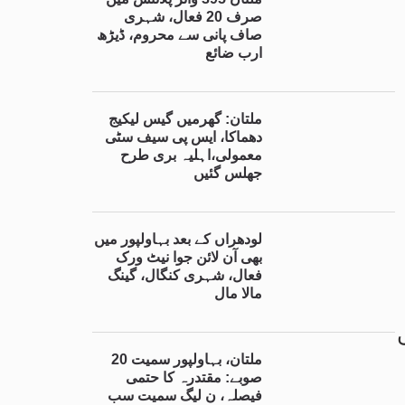
صرف 20 فعال، شہری
صاف پانی سے محروم، ڈیڑھ
ارب ضائع
ملتان: گھرمیں گیس لیکیج
دھماکا، ایس پی سیف سٹی
معمولی،اہلیہ بری طرح
جھلس گئیں
لودھراں کے بعد بہاولپور میں
بھی آن لائن جوا نیٹ ورک
فعال، شہری کنگال، گینگ
مالا مال
ملتان، بہاولپور سمیت 20
صوبے: مقتدرہ کا حتمی
فیصلہ، ن لیگ سمیت سب