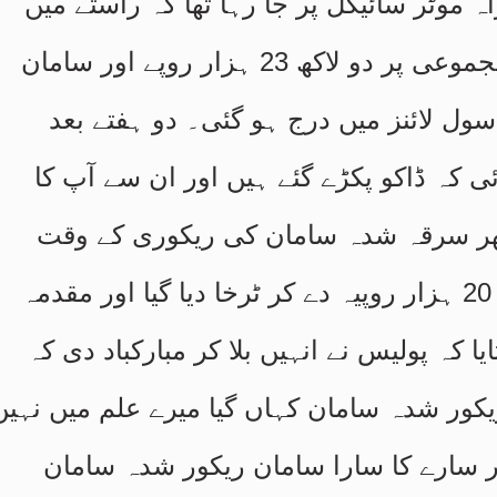
 موٹر سائیکل پر جا رہا تھا کہ راستے میں
ڈاکوؤں نے ڈکیتی کا دوران ان سے مجموعی پر دو لاکھ 23 ہزار روپے اور سامان
سول لائنز میں درج ہو گئی۔ دو ہفتے بعد
کہ ڈاکو پکڑے گئے ہیں اور ان سے آپ کا
پھر سرقہ شدہ سامان کی ریکوری کے وقت
کئی دن کے چکر لگوا کر اسے صرف 20 ہزار روپیہ دے کر ٹرخا دیا گیا اور مقدمہ
ا کہ پولیس نے انہیں بلا کر مبارکباد دی کہ
ریکور شدہ سامان کہاں گیا میرے علم میں نہیں
دیا گیا اور سارے کا سارا سامان ریکور شدہ سامان