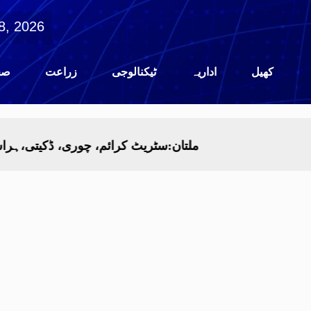
8, 2026
کھیل
اداریہ
ٹیکنالوجی
زراعت
صح
ملتان:سٹریٹ کرائم، چوری، ڈکیتی،ہراساںکرنے