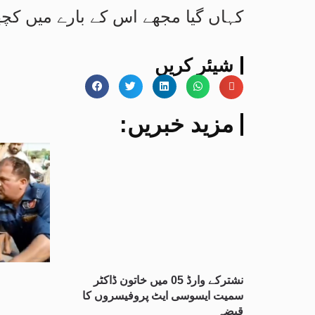
کہاں گیا مجھے اس کے بارے میں کچھ 
شیئر کریں
:مزید خبریں
نشترکے وارڈ 05 میں خاتون ڈاکٹر
سمیت ایسوسی ایٹ پروفیسروں کا
قبضہ