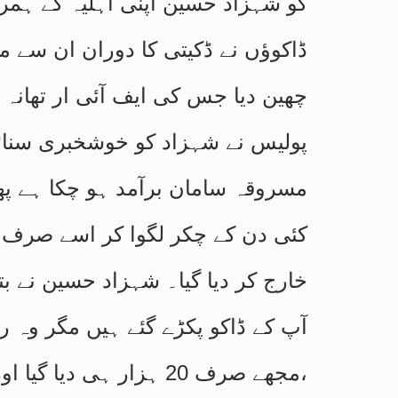
کو شہزاد حسین اپنی اہلیہ کے ہمراہ
چھین دیا جس کی ایف آئی ار تھانہ 
پولیس نے شہزاد کو خوشخبری سنائی 
مسروقہ سامان برآمد ہو چکا ہے 
خارج کر دیا گیا۔ شہزاد حسین نے بتای
آپ کے ڈاکو پکڑے گئے ہیں مگر وہ 
،مجھے صرف 20 ہزار ہی 