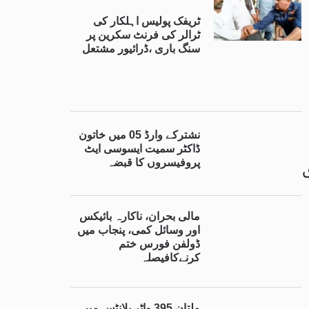
ٹریفک پولیس اہلکار کی
ٹرالر کی فرنٹ سکرین پر
سنگ باری ،ڈرائیور مشتعل
نشترکے وارڈ 05 میں خاتون
ڈاکٹر سمیت ایسوسی ایٹ
پروفیسروں کا قبضہ
۔
مالی بحران، ناکارہ بائیکس
اور وسائل کمی، پنجاب میں
ڈولفن فورس ختم
کرنےکافیصلہ
ملتان 395 واٹر پلانٹس میں