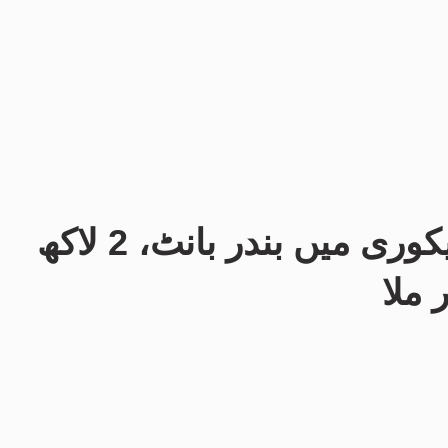
مظفرگڑھ پولیس کی ریکوری میں بندر بانٹ، 2 لاکھ