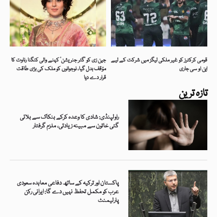
قومی کرکٹرز کو غیر ملکی لیگز میں شرکت کے لیے
جین زی کو ’گٹر جنریشن‘ کہنے والی کنگنا رناوت کا
این او سی جاری
مؤقف بدل گیا، نوجوانوں کو ملک کی بڑی طاقت
قرار دے دیا
تازہ ترین
راولپنڈی: شادی کا وعدہ کرکے بنکاک سے بلائی
گئی خاتون سے مبینہ زیادتی، ملزم گرفتار
پاکستان اور ترکیہ کے ساتھ دفاعی معاہدہ سعودی
عرب کو مکمل تحفظ نہیں دے گا: ایرانی رکن
پارلیمنٹ