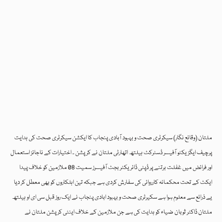
ملتان (وقائع نگار) سیکرٹری صحت و بہبود آبادی پنجاب کا ایکشن سیکرٹری صحت کی ہدایت
پرچیف ایگزیکٹو آفیسر ڈسٹرکٹ ہیلتھ اتھارٹی ملتان نے کرپشن ۔ اختیارات کے ناجائز استعمال
اور فرائض میں غفلت برتنے پر ڈپٹی ڈائریکٹر بجٹ آفیسرز سمیت 08 ملازمین کو خلاف پیدا
ایکٹ کے تحت محکمانہ کارروائی کی سفارش کردی ہے جبکہ تین اہلکاروں کو بھی معطل کر دیا
یے ذرائع سے معلوم ہوا ہے سکیرٹری صحت و بہبود ابادی پنجاب نے ایک روز قبل سی ای او ہیلتھ
ملتان ڈاکٹر ثوبان ضیاء کو ہدایت کی ہے جن ملازمین کے خلاف اینٹی کرپشن ملتان نے