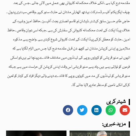
مقدمہ درج کیا ہے ۔انکے خلاف محکمانہ کارروائی بھی عمل میں لائی جائے ۔جس کے بعد
چیف ایگزیکٹو آفیسر ڈسٹرکٹ ہیلتھ اتھارٹی ملتان نے حارث سٹور کیپر ۔وقاص سینٹری پٹرول ۔
حاجی طاہر حسین سابق کیشئر ۔ذیشان اور قاسم انصاری بجٹ آفیسرز ۔حافظ امین وغیرہ کے
خلاف پیڈا ایکٹ کے تحت محکمانہ کارروائی کی سفارش کی ہے ۔جبکہ اسی دوران وقاص ۔حافظ
امین ۔حارث کو معطل کرکے پیڈا ایکٹ کے تحت کارروائی شروع کردی ہے ۔واضح رہے مذکورہ
ملازمین پر اینٹی کرپشن ملتان نے کچھ دن قبل مقدمہ درج کیا جس میں الزام لگایا ہے کہ
انہوں نے منور قریشی کو کروڑوں روپے کے ٹینڈروں میں مختلف فائدے پہنچا ئے ہیںاور اسکی
فرموں کو نوازتے رہے ہیں۔یاد رہے منور قریشی اس وقت اینٹی کرپشن کی حراست میں ہے جبکہ
منور قریشی کو ٹینڈروں کی مد میں کروڑوں روپے کا فائدے دینے والے دیگر افراد کے کردار کو تعین
کرکے انکے ناموں کو منظر عام پر لایا جائے گا۔
شیئر کریں
:مزید خبریں