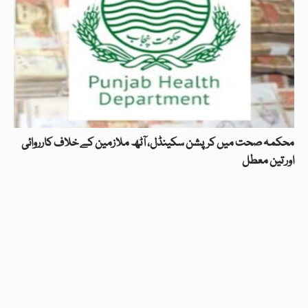
محکمہ صحت میں کرپشن سکینڈل، آٹھ ملازمین کے خلاف کارروائی
اور تین معطل