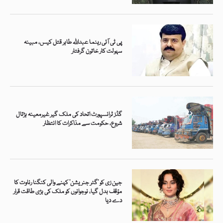
پی ٹی آئی رہنما عبداللہ طاہر قتل کیس، مبینہ
سہولت کار خاتون گرفتار
گڈز ٹرانسپورٹ اتحاد کی ملک گیر غیرمعینہ ہڑتال
شروع، حکومت سے مذاکرات کا انتظار
جین زی کو ’گٹر جنریشن‘ کہنے والی کنگنا رناوت کا
مؤقف بدل گیا، نوجوانوں کو ملک کی بڑی طاقت قرار
دے دیا