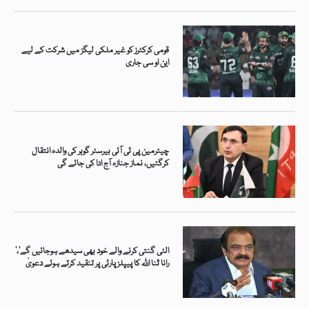
قومی کرکٹرز کو غیر ملکی لیگز میں شرکت کے لیے
این او سی جاری
چیئرمین پی ٹی آئی بیرسٹر گوہر کی والدہ انتقال
کرگئیں، نماز جنازہ آج ادا کی جائے گی
’الٹی گنتی کرنے والے خود بھی سیدھے ہوجائیں گے‘،
رانا ثنا اللہ کا پیپلز پارٹی پر تنقید کرتے ہوئے دعویٰ