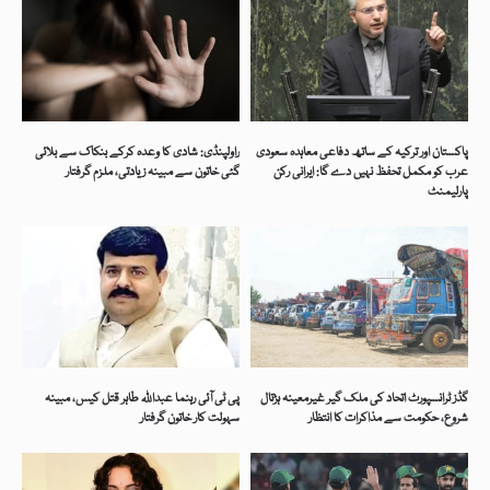
پاکستان اور ترکیہ کے ساتھ دفاعی معاہدہ سعودی
راولپنڈی: شادی کا وعدہ کرکے بنکاک سے بلائی
عرب کو مکمل تحفظ نہیں دے گا: ایرانی رکن
گئی خاتون سے مبینہ زیادتی، ملزم گرفتار
پارلیمنٹ
گڈز ٹرانسپورٹ اتحاد کی ملک گیر غیرمعینہ ہڑتال
پی ٹی آئی رہنما عبداللہ طاہر قتل کیس، مبینہ
شروع، حکومت سے مذاکرات کا انتظار
سہولت کار خاتون گرفتار