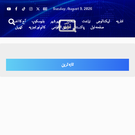
Sunday, August 9, 2026
اداریہ
ٹیکنالوجی
زراعت
صحت
شہر شہر
ہاروسکوپ
آج کا اخبار
صفحہ اول
پاکستان
بین الاقوامی
کالم اور تجزیہ
کھیل
تازہ ترین