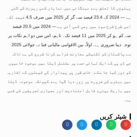
پہلوؤں کا تعلق ہے، مہنگائی میں نمایاں کمی رپورٹ کی گئی
ہے — 2024 کے 23.4 فیصد سے گر کر 2025 میں صرف 4.5 فیصد تک۔
اسی طرح شرح سود میں بھی کمی آئی ہے — 2024 میں 20.5 فیصد
سے کم ہو کر 2025 میں 11 فیصد تک۔ تاہم، اس میں دو اہم نکات پر
توجہ دینا ضروری ہے۔اولاً، بین الاقوامی مالیاتی فنڈ نے جولائی 2025
سے پاکستان کو تکنیکی معاونت فراہم کرنا شروع کی ہے تاکہ
جی ڈی پی کے ایک تہائی حصے پر مشتمل ڈیٹا میں موجود خامیوں
کو دور کیا جا سکے۔ خاص طور پر پیداوار کی قیمتوں کے اشاریہ
میں بہتری کی ضرورت پر زور دیا گیا ہے، کیونکہ موجودہ ڈیٹا
میں باریک بینی، قابل اعتمادیت اور معیاری تعریفوں کی کمی
ہے۔
شیئر کریں