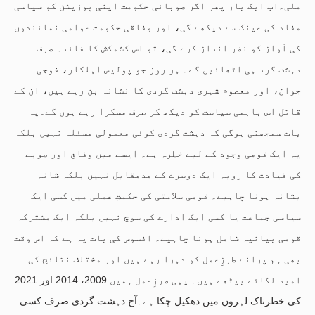
ملی۔اب ایک بار پھر اگر صوبائی حکومت اپنی پوزیشن کو سیاسی
مفاد کی عینک سے دیکھے گی، اور وفاقی حکومت عوامی نمائندوں
کی آواز کو نظر انداز کرے گی، تو اس کشمکش کا فائدہ صرف
دہشت گرد ہی اٹھائیں گے۔ ہر روز جو پولیس اہلکار، فوجی
جوان، اور معصوم شہری دہشت گردی کا نشانہ بن رہے ہیں، ان کے
قاتل اس باہمی سیاست کو دیکھ کر صرف مسکرا رہے ہوں گے۔یہ
بات سمجھنی ہوگی کہ دہشت گردی کوئی معمولی مسئلہ نہیں بلکہ
یہ ایک قومی وجود کے لیے خطرہ ہے۔ ایسے میں وفاق اور صوبے
کی قیادت کا رویہ ایک دوسرے کے مدمقابل نہیں بلکہ شانہ
بشانہ ہونا چاہیے۔ قومی سلامتی کی حکمتِ عملی میں کسی ایک
سیاسی جماعت یا کسی ایک ادارے کی سوچ نہیں بلکہ ایک مشترکہ
قومی بیانیہ شامل ہونا چاہیے۔ افسوس کی بات یہ ہے کہ اس وقت
بھی ہم پرانے طرزِعمل کو دہرا رہے ہیں اور مختلف نتائج کی
امید لگائے بیٹھے ہیں۔ یہی طرزِعمل ہمیں 2009، 2014 اور 2021
کی خطرناک لہروں میں دھکیل چکا ہے۔آج دہشت گردی صرف کسی