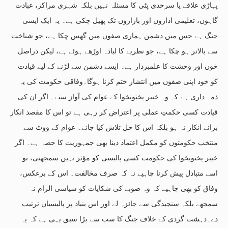
پہاڑی علاقے یا سرحدی پٹی کا مسئلہ نہیں بلکہ شہری مراکز، عبادت
گاہوں، تعلیمی اداروں اور بازاروں تک پھیل چکی ہے۔ یہ ایک ایسی
جنگ ہے جس میں دشمن ہماری صفوں میں گھس چکا ہے، جو شناخت
سے بالاتر ہو چکا ہے، جو نظریے کا لبادہ اوڑھے ہوئے ہے، لیکن دراصل
خون اور وحشت کا علمبردار ہے۔ ایسے دشمن سے لڑنے کے لیے قیادت
کو خود اپنی صفوں میں انتشار ختم کرنا ہوگا۔وفاقی حکومت کی یہ
ذمہ داری ہے کہ وہ خیبر پختونخوا کے عوام کی آواز سنے۔ اگر ان کی
قیادت کسی حکمتِ عملی پر اعتراض کر رہی ہے تو اس کا مقصد انکار
برائے انکار نہ ہو بلکہ اس کا حل تلاش کیا جائے۔ عوام کے ووٹ سے
منتخب حکومتوں کو مکمل اعتماد دینا بھی جمہوریت کا حصہ ہے۔ اگر
خیبر پختونخوا کی حکومت کسی پالیسی کو مؤثر نہیں سمجھتی، تو
اسے متبادل پیش کرنا چاہیے نہ کہ صرف مخالفت۔ اس کے برعکس،
وفاق کو بھی چاہیے کہ وہ صوبے کی شکایات کو سیاسی الزام نہ
سمجھے بلکہ سنجیدگی سے جائزہ لے اور اس بنیاد پر پالیسیاں ترتیب
دے۔دہشت گردی کے خلاف جنگ کا سب سے بڑا سبق یہی ہے کہ یہ