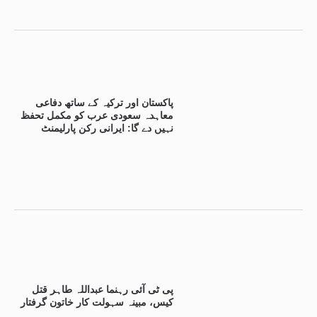
پاکستان اور ترکیہ کے ساتھ دفاعی
معاہدہ سعودی عرب کو مکمل تحفظ
نہیں دے گا: ایرانی رکن پارلیمنٹ
پی ٹی آئی رہنما عبداللہ طاہر قتل
کیس، مبینہ سہولت کار خاتون گرفتار