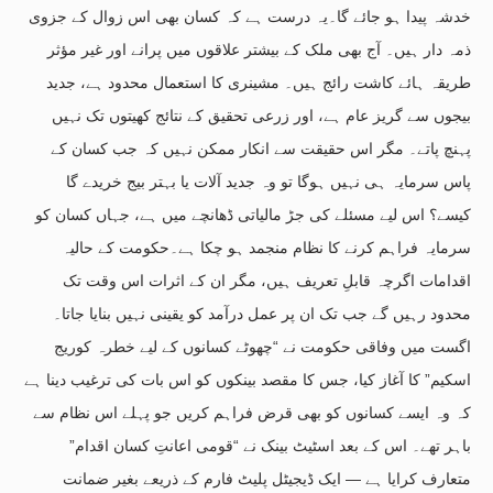
خدشہ پیدا ہو جائے گا۔یہ درست ہے کہ کسان بھی اس زوال کے جزوی
ذمہ دار ہیں۔ آج بھی ملک کے بیشتر علاقوں میں پرانے اور غیر مؤثر
طریقہ ہائے کاشت رائج ہیں۔ مشینری کا استعمال محدود ہے، جدید
بیجوں سے گریز عام ہے، اور زرعی تحقیق کے نتائج کھیتوں تک نہیں
پہنچ پاتے۔ مگر اس حقیقت سے انکار ممکن نہیں کہ جب کسان کے
پاس سرمایہ ہی نہیں ہوگا تو وہ جدید آلات یا بہتر بیج خریدے گا
کیسے؟ اس لیے مسئلے کی جڑ مالیاتی ڈھانچے میں ہے، جہاں کسان کو
سرمایہ فراہم کرنے کا نظام منجمد ہو چکا ہے۔حکومت کے حالیہ
اقدامات اگرچہ قابلِ تعریف ہیں، مگر ان کے اثرات اس وقت تک
محدود رہیں گے جب تک ان پر عمل درآمد کو یقینی نہیں بنایا جاتا۔
اگست میں وفاقی حکومت نے “چھوٹے کسانوں کے لیے خطرہ کوریج
اسکیم” کا آغاز کیا، جس کا مقصد بینکوں کو اس بات کی ترغیب دینا ہے
کہ وہ ایسے کسانوں کو بھی قرض فراہم کریں جو پہلے اس نظام سے
باہر تھے۔ اس کے بعد اسٹیٹ بینک نے “قومی اعانتِ کسان اقدام”
متعارف کرایا ہے — ایک ڈیجیٹل پلیٹ فارم کے ذریعے بغیر ضمانت