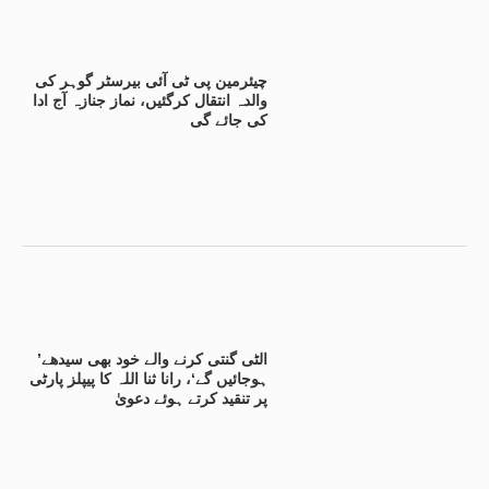
چیئرمین پی ٹی آئی بیرسٹر گوہر کی
والدہ انتقال کرگئیں، نماز جنازہ آج ادا
کی جائے گی
’الٹی گنتی کرنے والے خود بھی سیدھے
ہوجائیں گے‘، رانا ثنا اللہ کا پیپلز پارٹی
پر تنقید کرتے ہوئے دعویٰ