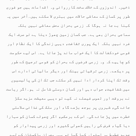
ذخیرہ اندوزوں کے خلاف سخت کارروائی وہ اقدامات ہیں جو فوری
طور پر کسان کے معاشی حالات میں بہتری لا سکتے ہیں۔آخر میں یہ
کہنا بے جا نہ ہوگا کہ زرعی بحران محض معاشی نہیں بلکہ
سماجی بحران بھی ہے۔ جب کسان زمین چھوڑ دیتا ہے تو صرف ایک
فرد نہیں بلکہ ایک پوری ثقافت، دیہی زندگی کا ایک نظام اور
قومی خودکفالت کا ایک خواب ماند پڑ جاتا ہے۔ اس لیے حکومت
کو چاہیے کہ وہ زرعی قرضوں کے بحران کو قومی ترجیح کے طور
پر دیکھے۔ زرعی ترقیاتی بینک اور دیگر مالیاتی ادارے اس
وقت تک اپنا کردار ادا نہیں کر سکتے جب تک ان کی پالیسیوں
میں شفافیت، جواب دہی اور کسان دوستی شامل نہ ہو۔اگر ریاست
نے بروقت اور ٹھوس فیصلے نہ کیے تو دیہی معیشت مزید سکڑ
جائے گی، شہروں پر بوجھ بڑھے گا، اور ملک کی غذائی سلامتی
خطرے میں پڑ جائے گی۔ اس کے برعکس، اگر چھوٹے کسان کو سہارا
دیا گیا، قرض کی راہیں کھولی گئیں، اور زرعی پیداوار کو
جدید خطوط پر استوار کیا گیا تو یہی بحران پاکستان کے لیے