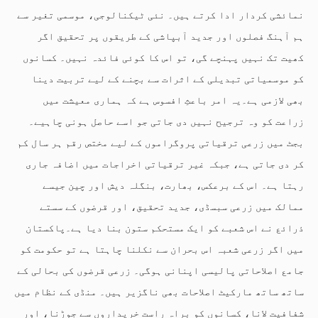
نمائشی کردار ادا کرتے ہیں۔ نئی ٹیکنالوجی، موسمی تغیر سے
ہم آہنگ فصلوں اور جدید آبپاشی کے طریقوں پر تحقیق اگر
کھیت تک نہیں پہنچے گی، تو اس کا کوئی فائدہ نہیں۔ کسانوں
کو موسمیاتی تبدیلی کے اثرات سے بچنے کے لیے تربیت دینا
بھی لازمی ہے۔یہ امر باعثِ افسوس ہے کہ ہماری معیشت میں
زراعت کو وہ ترجیح نہیں دی جاتی جو اسے حاصل ہونی چاہیے۔
بجٹ میں زرعی ترقیاتی پروگراموں کے لیے مختص رقم ہر سال کم
کر دی جاتی ہے، جبکہ غیر ترقیاتی اخراجات میں اضافہ جاری
رہتا ہے۔ اس کے برعکس، بھارت، بنگلہ دیش اور چین جیسے
ممالک میں زرعی سبسڈی، جدید تحقیق، اور قرضوں کے سستے
ذرائع نے اس شعبے کو ایک مستحکم ستون بنا دیا ہے۔پاکستان
میں اگر زرعی شعبہ اس بحران سے نکلنا چاہتا ہے تو حکومت کو
جامع اصلاحاتی پالیسی اپنانی ہوگی۔ زرعی قرضوں کی بحالی کے
ساتھ ساتھ مارکیٹ اصلاحات بھی ناگزیر ہیں۔ منڈی کے نظام میں
شفافیت لانا، کسانوں کو براہِ راست خریداروں سے جوڑنا، اور