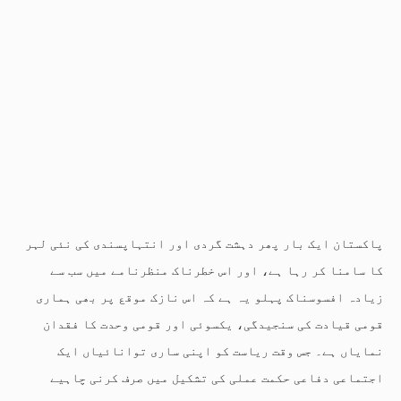
پاکستان ایک بار پھر دہشت گردی اور انتہاپسندی کی نئی لہر
کا سامنا کر رہا ہے، اور اس خطرناک منظرنامے میں سب سے
زیادہ افسوسناک پہلو یہ ہے کہ اس نازک موقع پر بھی ہماری
قومی قیادت کی سنجیدگی، یکسوئی اور قومی وحدت کا فقدان
نمایاں ہے۔ جس وقت ریاست کو اپنی ساری توانائیاں ایک
اجتماعی دفاعی حکمت عملی کی تشکیل میں صرف کرنی چاہیے