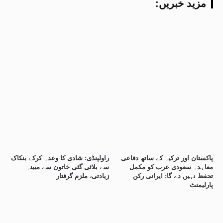
:مزید خبریں
پاکستان اور ترکیہ کے ساتھ دفاعی
راولپنڈی: شادی کا وعدہ کرکے بنکاک
معاہدہ سعودی عرب کو مکمل
سے بلائی گئی خاتون سے مبینہ
تحفظ نہیں دے گا: ایرانی رکن
زیادتی، ملزم گرفتار
پارلیمنٹ