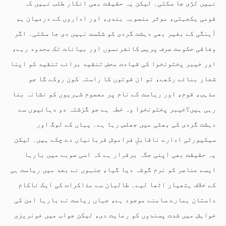
نہیں لڑی جا سکتی۔ لیکن یہ حقیقت بھی انکار طلب نہیں کہ
قومی یکجہتی، موثر منصوبہ بندی، اور اداروں کے درمیان ہم
آہنگی کے بغیر بھی دہشت گردی کو شکست نہیں دی جا سکتی۔ اگر
وفاقی حکومت صرف پریس کانفرنسوں اور بیانات تک محدود رہے،
اور خیبر پختونخوا کی قیادت محض تنقید برائے تنقید کو اپنا
شعار بنائے رکھے، تو ان قوتوں کا راستہ کون روکے گا جو
مذہب، قوم، اور ریاست کے نام پر معصوم شہریوں کو نشانہ بنا
رہی ہیں؟خیبر پختونخوا وہ خطہ ہے جو گزشتہ دو دہائیوں سے
دہشت گردی کی بھٹی میں جھلس رہا ہے۔ یہاں کے لوگ اور
سیکیورٹی ادارے ناقابلِ فراموش قربانیاں دے چکے ہیں۔ لیکن
یہ حقیقت بھی اپنی جگہ برقرار ہے کہ اسی صوبے میں بارہا
ایسے عناصر کو نرم گوشہ دیا گیا، جنہوں نے بعد میں ریاست ہی
کے خلاف ہتھیار اٹھا لیے۔ طالبان سے مذاکرات کی ایک ناکام
داستان ہمارے سامنے موجود ہے، جہاں ریاست نے بارہا امن کی
خواہش میں شدت پسندوں کو رعایت دی، لیکن جواب میں خونریزی