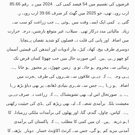
قرضوں کی تقسیم میں 54 فیصد کمی کی۔ 2024 میں یہ رقم 85.66
ارب روپے تھی، جو 2025 میں گھٹ کر صرف 39.66 ارب روپے رہ
گئی۔یہ کمی ایک ایسے وقت میں ہوئی ہے جب زراعت کو سب سے
زیادہ مالیاتی مدد درکار تھی۔ سیلاب، غیر متوقع بارشیں، درجہ حرارت
میں اضافہ اور پانی کی قلت نے فصلوں کو شدید نقصان پہنچایا۔
دوسری طرف بیج، کھاد، کیڑے مار ادویات اور ایندھن کی قیمتیں آسمان
کو چھو رہی ہیں۔ اس صورتِ حال میں جب چھوٹا کسان قرض تک
رسائی سے محروم ہو جائے تو وہ زمین چھوڑنے پر مجبور ہو جاتا ہے۔
یہی وجہ ہے کہ دیہی علاقوں سے شہروں کی طرف ہجرت میں
اضافہ ہو رہا ہے، جس سے شہری بنیادی ڈھانچے پر بھی دباؤ بڑھ رہا
ہے۔یہ صورتحال اس لیے بھی تشویشناک ہے کہ زراعت نہ صرف دیہی
معیشت بلکہ برآمدی شعبے کے لیے بھی ریڑھ کی ہڈی کی حیثیت رکھتی
ہے۔ کپاس، چاول، گندم، گنا، اور پھلوں کی برآمدات ملکی زرمبادلہ کا
اہم ذریعہ ہیں۔ ان میں کمی کا مطلب ہے کہ پاکستان کی برآمدی
آمدنی مزید کم ہو گی، جس سے کرنٹ اکاؤنٹ خسارہ دوبارہ بڑھنے کا