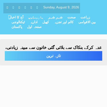
Sunday, August 9, 2026
زراعت
صحت
شہر شہر
ہاروسکوپ
آج کا اخبار
بین الاقوامی
کالم اور تجزیہ
کھیل
اداریہ
ٹیکنالوجی
صفحہ اول
پاکستان
رکے بنکاک سے بلائی گئی خاتون سے مبینہ زیادتی، ملزم گرفتا
تازہ ترین