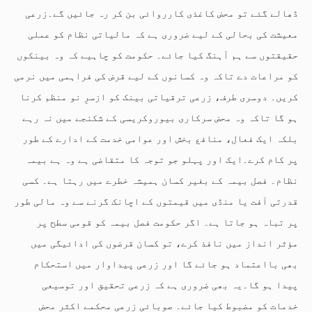
ڈھالے گئے تو محض کاغذی کارروائی بن کر رہ جائیں گے۔زرعی
معیشت کی بحالی کے لیے ضروری ہے کہ مالیاتی نظام کو عملی
حقیقتوں سے ہم آہنگ کیا جائے۔ حکومت کو چاہیے کہ وہ بینکوں
کو مراعات دے تاکہ وہ کسانوں کے لیے قرض کی فراہمی میں نرمی
کریں۔ دوسری طرف، زرعی ترقیاتی بینک کو ازسرِ نو منظم کرنا
ہو گا تاکہ وہ محض سرکاری بیوروکریسی کے شکنجے میں نہ رہے
بلکہ ایک فعال، منافع بخش اور عوامی خدمت کے ادارے کے طور
پر کام کرے۔ایک اور پہلو جو توجہ کا متقاضی ہے وہ ہے بیمہ
نظام۔ فصل بیمہ کے بغیر کسان ہمیشہ خطرے میں رہتا ہے۔ کسی
قدرتی آفت یا منڈی میں قیمتوں کے اچانک گرنے سے وہ مالی طور
پر تباہ ہو جاتا ہے۔ اگر حکومت فصل بیمہ کو قومی سطح پر
مؤثر انداز میں نافذ کرے، تو کسان قرضوں کی ادائیگی میں
بھی بااعتماد ہو جائے گا اور زرعی پیداوار میں استحکام
پیدا ہو گا۔یہ بھی ضروری ہے کہ زرعی تحقیق اور توسیعی
خدمات کو مضبوط کیا جائے۔ صوبائی زرعی محکمے اکثر محض