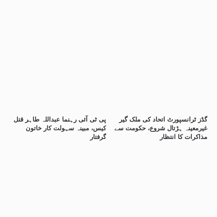
گڈز ٹرانسپورٹ اتحاد کی ملک گیر
پی ٹی آئی رہنما عبداللہ طاہر قتل
غیرمعینہ ہڑتال شروع، حکومت سے
کیس، مبینہ سہولت کار خاتون
مذاکرات کا انتظار
گرفتار