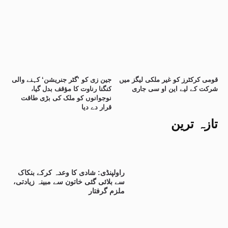
قومی کرکٹرز کو غیر ملکی لیگز میں
جین زی کو ’گٹر جنریشن‘ کہنے والی
شرکت کے لیے این او سی جاری
کنگنا رناوت کا مؤقف بدل گیا،
نوجوانوں کو ملک کی بڑی طاقت
قرار دے دیا
تازہ ترین
راولپنڈی: شادی کا وعدہ کرکے بنکاک
سے بلائی گئی خاتون سے مبینہ زیادتی،
ملزم گرفتار