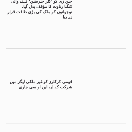
جین زی کو ’گٹر جنریشن‘ کہنے والی
کنگنا رناوت کا مؤقف بدل گیا،
نوجوانوں کو ملک کی بڑی طاقت قرار
دے دیا
قومی کرکٹرز کو غیر ملکی لیگز میں
شرکت کے لیے این او سی جاری