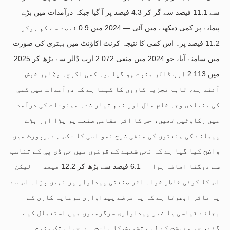
سے 11.1 فیصد سے گر کر 4.3 فیصد پر آ گیا جبکہ درآمدات میں بڑے
پیمانے پر کمی دیکھنے میں آئی — 2024 میں 0.9 فیصد سے کم ہوکر
11.2 فیصد پر۔ اس کمی کا نتیجہ کرنٹ اکاؤنٹ میں بہتری کی صورت
میں سامنے آیا، جو 2024 میں منفی 2.072 ارب ڈالر سے بڑھ کر 2025
میں 2.113 ارب ڈالر مثبت ہو گیا۔یہ کمی اگرچہ بظاہر خوش
آئند ہے، تاہم تجزیہ کاروں کا کہنا ہے کہ درآمدات میں کمی
کی بنیادی وجہ خام مال اور نیم تیار شدہ مصنوعات کی درآمد
میں رکاوٹیں تھیں، جس کا اثر مقامی صنعت پر پڑا اور بڑے
پیمانے کی صنعتوں کی منفی شرح نمو اسی کا عکس ہے۔رپورٹ میں
واضح کیا گیا ہے کہ نجی شعبے کے قرضوں میں جی ڈی پی کے تناسب
سے دوگنا اضافہ ہوا — 6.1 فیصد سے بڑھ کر 12.2 فیصد — لیکن
اس کا کوئی خاطر خواہ اثر صنعتی پیداوار پر نہیں پڑا۔ اس سے
یہ تاثر ابھرتا ہے کہ یہ قرضے پیداواری سرمایہ کاری کے
بجائے قیاسی یا غیر پیداواری سرگرمیوں میں استعمال کیے
گئے، جو معیشت کے لیے تشویش کا باعث ہے۔جہاں تک مثبت