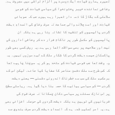
تھیں، ہماری قیادت ایک دوسرے پر الزام تراشی میں مصروف ہے۔
وفاقی نمائندے خیبر پختونخوا کی سیاسی قیادت کو قومی
سلامتی کے بگاڑ کا ذمہ دار ٹھہرا رہے ہیں، جب کہ صوبائی
قیادت اور اسے چلانے والی جماعت نہ صرف وفاق کی انسدادِ دہشت
گردی پالیسیوں کو تنقید کا نشانہ بنا رہی ہے بلکہ ان
پالیسیوں کو مکمل طور پر ناکام قرار دے کر وفاقی اداروں کی
نیت اور صلاحیت پر بھی سوالات اٹھا رہی ہے۔یہ روش کسی بھی طور
پاکستان جیسے دہشت گردی کا شکار ملک کے لیے موزوں نہیں۔ یہ
وہ وقت تھا جب قومی قیادت کو متحد ہو کر یہ سوچنا چاہیے تھا
کہ کس طرح سے ملک دشمن عناصر کا صفایا کیا جائے۔ لیکن اس کے
برعکس، ملک کی سب سے خطرناک اندرونی دشمنی — یعنی دہشت
گردی — کو سیاسی بیانیے کا حصہ بنا دیا گیا ہے۔ ریاستی سطح
پر اس نازک مسئلے پر سیاسی دکان چمکانا نہ صرف قوم کی
قربانیوں کی توہین ہے بلکہ دہشت گردوں کی حوصلہ افزائی بھی
ہے۔یہ امر تسلیم شدہ ہے کہ انسدادِ دہشت گردی صرف بندوق سے