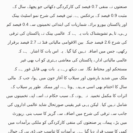
صنعتوں نے منفی 0.7 فیصد کی کارکردگی دکھائی جو پچھلے سال کے
مثبت 0.9 فیصد کے برعکس ہے۔تین فیصد کی شرح نمو اسٹیٹ بینک
اور پاکستان بیورو برائے شماریات کی ابتدائی تخمینوں سے 0.4 فیصد کم
رہی، تاہم تشویشناک بات یہ ہے کہ عالمی بینک نے پاکستان کی ترقی
کی شرح 2.6 فیصد جبکہ بین الاقوامی مالیاتی فنڈ نے 2.7 فیصد برقرار
رکھی، جس میں اضافہ نہیں کیا گیا۔ یہ اس بات کا اشارہ ہے کہ
عالمی مالیاتی ادارے پاکستان کی معاشی بہتری کو اب بھی غیر
مستحکم اور محتاط نگاہ سے دیکھ رہے یہ بات بھی قابل غور ہے کہ
ملک میں شدید بارشوں اور سیلاب کا آغاز جون میں ہوا، جب کہ مالی
سال کا اختتام بھی اسی مہینے ہوتا ہے، اور ممکنہ طور پر سیلاب کے
اثرات کا مکمل تخمینہ نہ ہونے کے سبب حکام نے اسے اپنے تخمینوں میں
شامل نہیں کیا۔ لیکن یہی غیر یقینی صورتحال شاید عالمی اداروں کی
جانب سے ترقی کی شرح میں اضافے سے گریز کا سبب بنی۔رپورٹ
میں بڑے پیمانے پر صنعتوں کی منفی کارکردگی کو ملکی برآمدات میں
کمی کا سبب قرار دیا گیا ہے۔ برآمدات کا تناسب جی ڈی پی کے حوالے