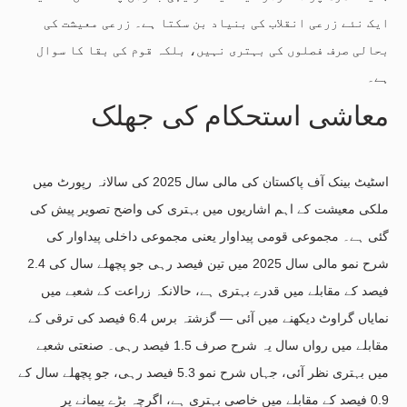
ایک نئے زرعی انقلاب کی بنیاد بن سکتا ہے۔ زرعی معیشت کی
بحالی صرف فصلوں کی بہتری نہیں، بلکہ قوم کی بقا کا سوال
ہے۔
معاشی استحکام کی جھلک
اسٹیٹ بینک آف پاکستان کی مالی سال 2025 کی سالانہ رپورٹ میں
ملکی معیشت کے اہم اشاریوں میں بہتری کی واضح تصویر پیش کی
گئی ہے۔ مجموعی قومی پیداوار یعنی مجموعی داخلی پیداوار کی
شرح نمو مالی سال 2025 میں تین فیصد رہی جو پچھلے سال کی 2.4
فیصد کے مقابلے میں قدرے بہتری ہے، حالانکہ زراعت کے شعبے میں
نمایاں گراوٹ دیکھنے میں آئی — گزشتہ برس 6.4 فیصد کی ترقی کے
مقابلے میں رواں سال یہ شرح صرف 1.5 فیصد رہی۔ صنعتی شعبے
میں بہتری نظر آئی، جہاں شرح نمو 5.3 فیصد رہی، جو پچھلے سال کے
0.9 فیصد کے مقابلے میں خاصی بہتری ہے، اگرچہ بڑے پیمانے پر