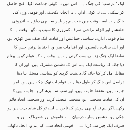
ایک ‘ہم سب’ کی جنگ ہے۔ اس میں نہ کوئی جماعت اکیلے فتح حاصل
کر سکتی ہے، نہ کوئی ادارہ۔ یہ اتحاد، یکجہتی اور قومی وژن کی
جنگ ہے۔ ایسے وقت میں جب ہم پر باہر سے بھی دباؤ ہے، اندرونی
خلفشار اور الزام تراشی صرف کمزوری کا سبب بنے گییہ وقت ہے کہ
تمام قومی ادارے، سیاسی جماعتیں اور قیادت ایک صف میں کھڑی ہو،
اور اپنے بیانات، پالیسیوں اور اقدامات میں وہ احتیاط برتیں جس کا
تقاضا ایک جنگ زدہ ریاست کرتی ہے۔ یہ وقت ہے کہ عوام کو یہ پیغام
دیا جائے کہ ریاست ایک ہے، اس کے دشمن مشترک ہیں، اور ان کا
مقابلہ مل کر کیا جائے گا۔دہشت گردی کو سیاسی مسئلہ بنا دینا
دراصل اس جنگ کو طول دینا ہے۔ عوام اب تھک چکے ہیں۔ وہ امن
چاہتے ہیں، تحفظ چاہتے ہیں، اور سب سے بڑھ کر یہ چاہتے ہیں کہ
ان کی قیادت سنجیدہ ہو، سنجیدہ فیصلے کرے، اور سنجیدہ اتحاد قائم
رکھے۔اگر ہم نے آج بھی ہوش کے ناخن نہ لیے، تو کل شاید بہت دیر ہو
چکی ہو۔ دشمن ہمارے درمیان ہے، خاموش اور خطرناک۔ اور وہ
صرف ایک چیز سے ڈرتا ہے — قومی اتحاد سے۔ کیا ہم وہ اتحاد دکھانے