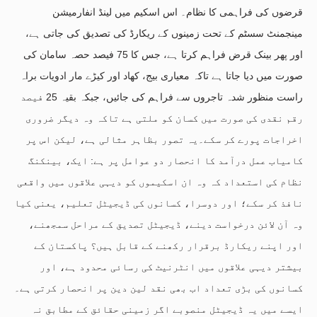
قرضوں کی فراہمی کا نظام۔ اس اسکیم میں لینڈ انفارمیشن
مینجمنٹ سسٹم کے تحت زمینوں کے ریکارڈ کی تصدیق کی جاتی ہے،
اور پھر بینک قرض فراہم کرتا ہے، جس کا 75 فیصد حصہ سامان کی
صورت میں دیا جاتا ہے تاکہ معیاری بیج، کھاد اور کیڑے مار ادویات براہ
راست منظور شدہ تاجروں سے فراہم کی جائیں، جبکہ بقیہ 25 فیصد
رقم نقدی کی صورت میں کسان کو ملتی ہے تاکہ وہ دیگر ضروری
اخراجات پورے کر سکے۔یہ تصور بظاہر مثالی ہے، لیکن اس پر
کامیاب عمل درآمد کا انحصار دو عوامل پر ہے: ایک، بینکنگ
نظام کی استعداد کہ وہ ان اسکیموں کو دیہی علاقوں میں واقعی
نافذ کر سکے؛ اور دوسرا، کسانوں کی ڈیجیٹل تعلیم، یعنی کیا
وہ آن لائن درخواست دینے، ڈیجیٹل تصدیق کے مراحل سمجھنے،
اور اپنے ریکارڈ برقرار رکھنے کے قابل ہیں؟ پاکستان کے
بیشتر دیہی علاقوں میں انٹرنیٹ کی رسائی محدود ہے، اور
کسانوں کی بڑی تعداد اب بھی نقد لین دین پر انحصار کرتی ہے۔
ایسے میں یہ ڈیجیٹل منصوبے اگر زمینی حقائق کے مطابق نہ