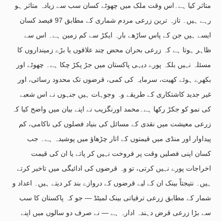
متاثر کیا ہے۔اس وقت ملک میں چھوٹے کسان سب سے زیادہ متاثر ہو
رہے ہیں۔ تازہ ترین زرعی مردم شماری کے مطابق 97 فیصد کسان
ایسے ہیں جن کے پاس ساڑھے بارہ ایکڑ سے کم زمین ہے۔ اس سے
ظاہر ہوتا ہے کہ زرعی بحران محض چند علاقوں یا بڑے زمینداروں کا
مسئلہ نہیں بلکہ پورے دیہی پاکستان میں جڑ پکڑ چکا ہے۔ چھوٹے اور
بکھرے ہوئے کھیت، سرمایہ کی کمی، قرضوں تک محدود رسائی، اور
غیر جدید کاشتکاری کے طریقے وہ وجوہات ہیں جنہوں نے اس شعبے
کی نمو کو جکڑ رکھا ہے۔محمد اورنگزیب نے اپنے بیان میں واضح کیا کہ
زرعی معیشت میں نقدی کے مسائل کی بنیاد فصلوں کی ناکامی، کم
پیداوار اور منڈی میں قیمتوں کے اتار چڑھاؤ میں پوشیدہ ہے۔ جب
کسان اپنی فصلیں وقت پر فروخت نہیں کر پاتے یا ان کی قیمت
اخراجات پورے نہیں کرتی، تو وہ قرضوں کی ادائیگی میں تاخیر کرتے
ہیں۔ نتیجتاً بینک ان کے لیے قرضوں کے دروازے بند کر دیتے ہیں۔ اعداد و
شمار کے مطابق زرعی ترقیاتی بینک لمیٹڈ — جو کہ پاکستان کا سب
سے بڑا زرعی قرض دہندہ ادارہ ہے — نے صرف دو سالوں میں اپنے