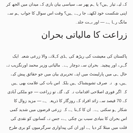
کے لیے تیار ہیں؟ یا ہم پھر سے سیاسی بیان بازی کے میدان میں الجھ کر
اپنی شکست خود لکھنے جا رہے ہیں؟ وقت اس سوال کا جواب ہم سے
مانگ رہا ہے — اور بہت جلد۔
زراعت کا مالیاتی بحران
پاکستان کی معیشت کی ریڑھ کی ہڈی کہلانے والا زرعی شعبہ ایک
گہرے اور پیچیدہ بحران سے دوچار ہے۔ مالیاتی وزیر محمد اورنگزیب نے
حال ہی میں پارلیمنٹ میں اپنے تحریری بیان میں جو حقائق پیش کیے
ہیں، وہ نہ صرف تشویشناک ہیں بلکہ اس بات کی علامت بھی ہیں
کہ اگر فوری اصلاحی اقدامات نہ کیے گئے تو زراعت — جو ملکی آبادی
کے 70 فیصد سے زائد افراد کے روزگار کا ذریعہ ہے — مزید زوال کا
شکار ہو سکتی ہے۔ ان کا کہنا ہے کہ زرعی قرضوں میں شدید کمی
اس بحران کا بنیادی سبب بن چکی ہے، جس نے کسانوں کو نقدی کی
قلت میں مبتلا کر دیا ہے اور ان کی پیداواری سرگرمیوں کو بری طرح