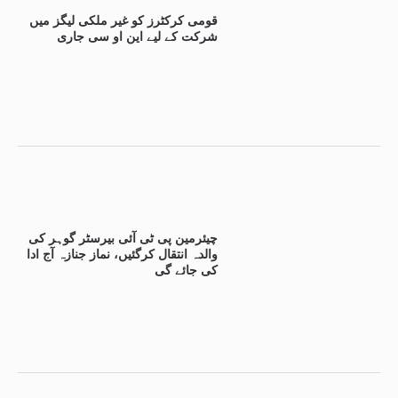
قومی کرکٹرز کو غیر ملکی لیگز میں
شرکت کے لیے این او سی جاری
چیئرمین پی ٹی آئی بیرسٹر گوہر کی
والدہ انتقال کرگئیں، نماز جنازہ آج ادا
کی جائے گی