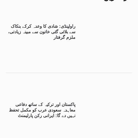
راولپنڈی: شادی کا وعدہ کرکے بنکاک
سے بلائی گئی خاتون سے مبینہ زیادتی،
ملزم گرفتار
پاکستان اور ترکیہ کے ساتھ دفاعی
معاہدہ سعودی عرب کو مکمل تحفظ
نہیں دے گا: ایرانی رکن پارلیمنٹ