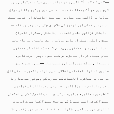
—“کسی کے گھر آگ لگی ہو تو تماشہ نہیں دیکھتے۔”مگر ہم وہ
قوم ہیں جو آگ بجھانے کے بجائے اسی میں ویڈیو بنا کر سوشل
میڈیا پر ڈالتی ہے۔ ہماری انسانیت اخلاقیات اور قومی حمیت
اب ویوز، لائکس اور شیئرز کی غلام بن چکی ہے۔ پھر وہ نام —
ایڈیشنل خزانچی صفدر لنگاہ، ایڈیشنل رجسٹرار کامران
تصدق، ڈپٹی رجسٹرار طاہر ماڑھا، آصف یاسین۔ یہ نام محض
افراد نہیں، یہ علامتیں ہیں، اس گلے سڑے نظام کی علامتیں
جہاں عہدے، کردار سے بڑے ہو گئے ہیں۔ دوسری طرف تاجر،
زمیندار، سراج بھروانہ اور سلیم شاہ —سب وہ چہرے ہیں
جنہوں نے اپنے اجتماعی اخلاقیات پر اپنے ہاتھوں سے مٹی ڈال
دی ہے۔ یہ معاشرہ اخلاقیات کے جنازے کو پھولوں سے سجا رہا
ہے۔ ہمارا سب سے بڑا المیہ خاموشی ہے۔ملتان کی خواتین
تنظیمیں، مائیں، بہنیں، بیٹیاں — سب خاموش؟ کوئی احتجاج
نہیں؟ کوئی آنسو نہیں؟ کوئی چیخ نہیں؟ کیا غیرت اب صرف
کتابوں میں رہ گئی ہے؟کیا انصاف صرف نعروں میں زندہ ہے؟