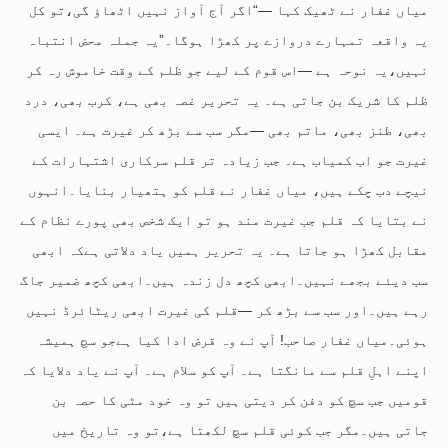
میاں غفار نے ٹھیک کہا —“اگر آج آواز نہیں اٹھاؤ گی،تو کل
یہ واقعہ تمہارے دروازے پر کھڑا ہوگا۔”یہ جملہ محض انتباہ
نہیں،یہ نوحہ ہے —اس قوم کے لیے جو ظلم کے وقت خاموش رہ کر
ظلم کا شریک بن جاتی ہے۔ یہ تحریر غصہ بھی ہے، کرب بھی، درد
بھی، طنز بھی، ماتم بھی —مگر سب سے بڑھ کر غیرت ہے۔ ایسی
غیرت جو اب کمیاب ہے۔ جب زیادہ تر قلم سرکاری اشتہارات کے
نیچے دب چکے ہیں، میاں غفار نے قلم کو ہتھیار بنایا۔انہوں
نے بتایا کہ قلم جب غیرت مند ہو تو ایک شخص بھی پورے نظام کے
مقابل کھڑا ہو جاتا ہے۔ یہ تحریر ہمیں یاد دلاتی ہےکہ ابھی
سب دیئے بجھے نہیں۔ابھی کچھ دل زندہ ہیں۔ابھی کچھ ضمیر جاگ
رہے ہیں۔اور سب سے بڑھ کر —قلم کی غیرت ابھی ریٹائرڈ نہیں
ہوئی۔میاں غفار صاحب! آپ نے وہ قرض ادا کیا ہےجو سچ ہمیشہ
اپنے اہلِ قلم سے مانگتا ہے۔ آپ کو سلام ہے۔ آپ نے یاد دلایا کہ
قومیں جب سچ کو دفن کر دیتی ہیں تو وہ خود مٹی کا حصہ بن
جاتی ہیں۔مگر جب کوئی قلم سچ لکھتا ہے،تو وہ تاریخ میں