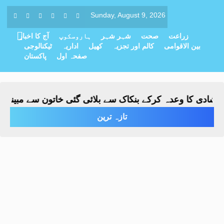
Sunday, August 9, 2026
زراعت
صحت
شہر شہر
ہاروسکوپ
آج کا اخبار
بین الاقوامی
کالم اور تجزیہ
کھیل
اداریہ
ٹیکنالوجی
صفحہ اول
پاکستان
ی کا وعدہ کرکے بنکاک سے بلائی گئی خاتون سے مبینہ زیادتی،
تازہ ترین