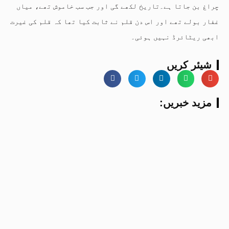
چراغ بن جاتا ہے۔تاریخ لکھے گی اور جب سب خاموش تھے، میاں
غفار بولے تھے اور اس دن قلم نے ثابت کیا تھا کہ قلم کی غیرت
ابھی ریٹائرڈ نہیں ہوئی۔
شیئر کریں
:مزید خبریں