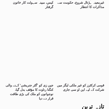
غیرمعینہ ہڑتال شروع، حکومت سے
کیس، مبینہ سہولت کار خاتون
مذاکرات کا انتظار
گرفتار
قومی کرکٹرز کو غیر ملکی لیگز میں
جین زی کو ’گٹر جنریشن‘ کہنے والی
شرکت کے لیے این او سی جاری
کنگنا رناوت کا مؤقف بدل گیا،
نوجوانوں کو ملک کی بڑی طاقت
قرار دے دیا
تازہ ترین