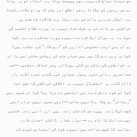
جو سیدھا سماج کے سینے میں پیوست ہوتا ہے۔ استاد تو وہ ہوتا
ہے جو روحوں کو جگاتا ہےجو اخلاق اور علم کا چراغ جلائے رکھتا
ہے۔ لیکن جب وہی ہاتھ جو علم دیتا ہے، شاگرد کے جسم پر
خراشیں بن جائے تو یہ صرف جرم نہیں، یہ پورے نظامِ تعلیم کی
موت ہے۔ یہ سوال ایک فرد سے نہیں، پورے معاشرے سے ہے۔ کیا
ہم اب بھی اپنے تعلیمی اداروں کو “درس گاہ” کہہ سکتے ہیں؟
کیا یہ وہی درس گاہیں ہیں جہاں علم کی روشنی جلتی تھی یا اب
یہ خواہشوں کی منڈی بن گئی ہیں؟اور پھر تماشہ دیکھیے —جب
ضمانت پر رہائی ملی، پھول نچھاور کیے گئے، نعرے لگے، ہار
ڈالے گئے۔ یہ استقبال نہیں، یہ اخلاقی خودکشی کا جشن تھا۔
کیا اس قوم نے شرم سے بھی استعفیٰ دے دیا ہے؟ کیا اب ضمیر بھی
“ریٹائر” ہو چکا ہے؟نہیں صاحب —ابھی ضمیر نہیں مرا، ابھی
کچھ لوگ زندہ ہیں، جن کے قلم زندہ ہیں۔اور انہی زندہ قلموں
میں سے ایک کا نام ہے — میاں غفار۔ ڈاکٹر احسان قادر
بھابھہ کا کیس عدالت میں نہیں، قوم کی اجتماعی غیرت کے