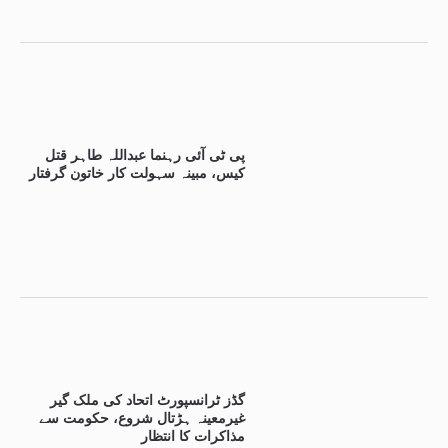
پی ٹی آئی رہنما عبداللہ طاہر قتل
کیس، مبینہ سہولت کار خاتون گرفتار
گڈز ٹرانسپورٹ اتحاد کی ملک گیر
غیرمعینہ ہڑتال شروع، حکومت سے
مذاکرات کا انتظار