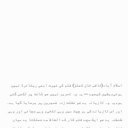
اسلام آباد(ثاقب خان کھٹڑ) قلم کی غیرت ابھی ریٹائرڈ نہیں
ہوئی،یقین کیجیے — یہ وہ تحریر نہیں جو کاغذ پر لکھی گئی
ہو،یہ وہ تازیانہ ہے جو غفلت زدہ ضمیروں پر برسایا گیا ہے۔
اور اس تازیانے کی ہر چوٹ میں وہی تلخی، وہی سچائی اور وہی
طنطنہ ہے جو ایک سچے قلم کار کے الفاظ سے جھلکتا ہے میاں
غفار صاحب نے جو لکھا ہے،وہ محض مضمون نہیں، ایک معاشرتی