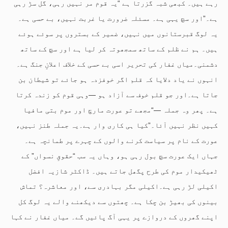
رہے ہیں۔ کبھی شبہ گزرتا ہے “یہ قوم مر نہیں رہی، گل سڑ رہی
ہے۔”اور سچ یہی ہے۔ مسئلہ ضرورت یا غربت نہیں، بے حسی ہے۔
یہ لوگ قبرستانوں میں نہیں، ضمیر کے بستروں پر سوئے ہوئے
ہیں۔ ہم نے ظلم کے ساتھ سمجھوتہ کر لیا ہے اور سچ کے ساتھ
دشمنی۔میاں غفار کی تحریر اسی بے حسی کے خلاف اعلانِ جنگ ہے۔
انہوں نے یاد دلایا کہ قلم اگر خوفزدہ ہو جائے تو شیطان بن
جاتا ہے۔اور جو قلم خوف سے آزاد ہو —وہی قوم کو زندہ کرتا
ہے۔ پھر وہ جملہ —“مجھے تو عورت مارچ اور موم بتی مافیا
کہیں نظر نہیں آئا۔”کیا ہی کاری وار ہے۔یہ جملہ طنز نہیں،
عورت کے نام پر سیاست کرنے والوں کے چہرے پر طمانچہ ہے۔
جہاں ایک عورت سچ بول رہی ہو، وہاں یہ سب “حقوقِ نسواں” کے
ٹھیکیدار موم کی طرح پگھل جاتے ہیں۔ ڈاکٹر شازیہ افضل
اکیلی لڑ رہی ہے۔اکیلی مگر بہادری سے، اور معاشرہ؟ تماش
بینوں کی بھیڑ بن چکا ہے۔ چھتوں سے دیکھنے والے یہ لوگ کل
اپنے گھروں کے دروازے پر یہی آگ پائیں گے۔ میاں غفار نے کہا