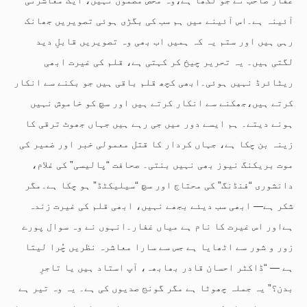
آئینہ ہے۔اس آئینے میں ہم سب کی بگڑی ہوئی تصویریں جھانک
رہی ہیں اور ستم یہ کہ ہمیں اب بھی وہ تصویریں قابلِ دید
لگتی ہیں۔ یہ تحریر چیخ کر کہتی ہے، قلم کی غیرت ابھی
ریٹائرڈ نہیں ہوئی۔ابھی کچھ قلم باقی ہیں جو بکنے سے انکار
کرتے ہیں،جھکنے سے انکار کرتے ہیں اور سچ کو خاموش نہیں
ہونے دیتے۔ ہم ایسے دور میں جی رہے ہیں جہاں جھوٹ ترقی کا
زینہ بن چکا ہے، جہاں کردار کا قتل معمولی خبر اور ضمیر کی
موت بریکنگ نیوز بھی نہیں بنتی۔ صحافت “پالیسی” کی غلام،
دانشوری “فنڈنگ” کی محتاج اور سچ “سیلیکٹڈ” ہو چکا ہے۔مگر
شکر ہے— ابھی سب دیئے بجھے نہیں، ابھی قلم کی غیرت زندہ
ہےاور اس غیرت کا نام ہے میاں غفار۔انہوں نے وہ سوال پورے
زور و شور سے اٹھایا ہے جس سے سارا معاشرہ نظریں چُرا لیتا
ہے — “ڈاکٹر احسان قادر بھابھہ، آپ استاد ہیں یا تاجرِ
بدن؟” یہ جملہ چھوٹا ہے مگر گونج صدیوں کی ہے۔ یہ وہ تیر ہے