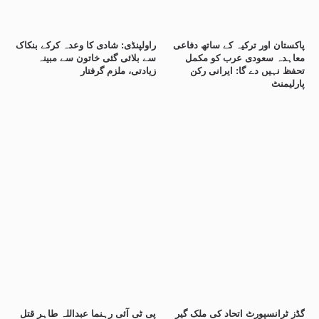
پاکستان اور ترکیہ کے ساتھ دفاعی
راولپنڈی: شادی کا وعدہ کرکے بنکاک
معاہدہ سعودی عرب کو مکمل
سے بلائی گئی خاتون سے مبینہ
تحفظ نہیں دے گا: ایرانی رکن
زیادتی، ملزم گرفتار
پارلیمنٹ
گڈز ٹرانسپورٹ اتحاد کی ملک گیر
پی ٹی آئی رہنما عبداللہ طاہر قتل