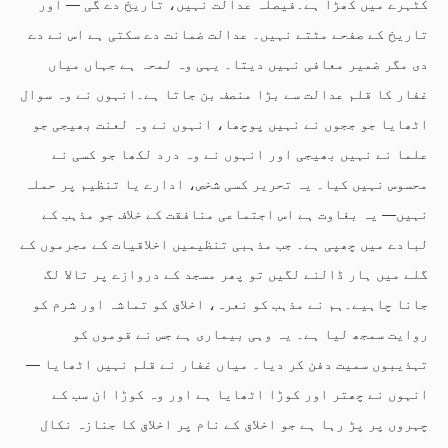
کٹہرے میں کھڑا ہے۔فیصلہ عدالت نہیں، تاریخ دے گی — اور
تاریخ کے صفحے مٹتے نہیں۔ عدالت ضمانت دے سکتی ہے اس نے دے
دی مگر ضمیر معافی نہیں دیتا۔ یہی وہ لمحہ ہے جہاں میاں
غفار کا قلم عدالت سے بڑا منصف بن جاتا ہے۔انہوں نے وہ سوال
اٹھایا جو ججوں نے نہیں پوچھا، انہوں نے وہ لعنت بھیجی جو
علما نے نہیں بھیجی اور انہوں نے وہ درد لکھا جو کسی نے
محسوس نہیں کیا۔ یہ تحریر کسی شخص، ادارے یا تنظیم پر حملہ
نہیں— یہ بغاوت ہے اس اجتماعی منافقت کے خلاف جو مذہب کے
لبادے میں چھپی ہے۔ جب مذہبی تنظیمیں اخلاقیات کے مجرموں کے
گلے میں ہار ڈالنے لگیں تو پھر مسجد کے دروازے پر تالا لگ
جانا چاہیے۔ہم نے مذہب کو نعرہ، اخلاق کو تماشہ اور شرم کو
روایت سمجھ لیا ہے۔ یہ وہی بیماری ہے جس نے قوموں کو
تہذیبوں سمیت دفن کر دیا۔ میاں غفار نے قلم نہیں اٹھایا —
انہوں نے چھتر اور کوڑا اٹھایا ہے اور وہ کوڑا ان سب کے
چہروں پر پڑ رہا ہے جو اخلاق کے نام پر اخلاق کا جنازہ نکال