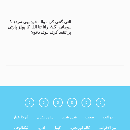
’الٹی گنتی کرنے والے خود بھی سیدھے
ہوجائیں گے‘، رانا ثنا اللہ کا پیپلز پارٹی
پر تنقید کرتے ہوئے دعویٰ
زراعت
صحت
شہر شہر
ہاروسکوپ
آج کا اخبار
بین الاقوامی
کالم اور تجزیہ
کھیل
اداریہ
ٹیکنالوجی