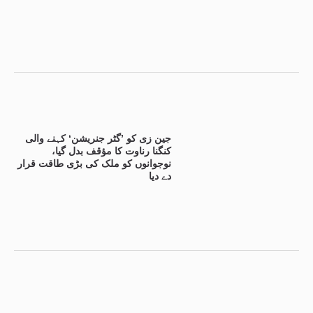
جین زی کو ’گٹر جنریشن‘ کہنے والی
کنگنا رناوت کا مؤقف بدل گیا،
نوجوانوں کو ملک کی بڑی طاقت قرار
دے دیا