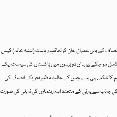
اور تحریک انصاف کے بانی عمران خان کو تحائفِ ریاست (توشہ خانہ) کیس
رس مکمل ہو چکے ہیں۔ ان دو برسوں میں پاکستان کی سیاست ایک
کا شکار رہی ہے، جس کے حالیہ مظاہر تحریک انصاف کی
جانب سے پارٹی کے متعدد اہم رہنماؤں کی نااہلی کی صورت