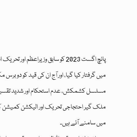
پانچ اگست 2023 کو سابق وزیراعظم 
میں گرفتار کیا گیا، اور آج ان کی قید کو دو ب
مسلسل کشمکش، عدم استحکام اور شدید تقسیم 
ملک گیر احتجاجی تحریک اور الیکشن کمیشن کی 
میں سامنے آئے ہیں۔