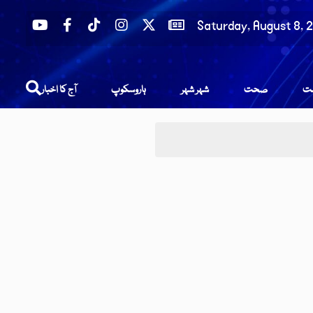
Saturday, August 8, 
عت
صحت
شہر شہر
ہاروسکوپ
آج کا اخبار