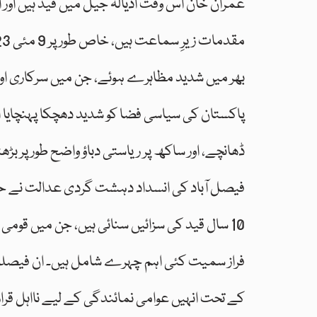
عمران خان اس وقت اڈیالہ جیل میں قید ہیں او
بھر میں شدید مظاہرے ہوئے، جن میں سرکاری اور 
پاکستان کی سیاسی فضا کو شدید دھچکا پہنچایا
ڈھانچے، اور ساکھ پر ریاستی دباؤ واضح طور پر بڑھت
10 سال قید کی سزائیں سنائی ہیں، جن میں قومی