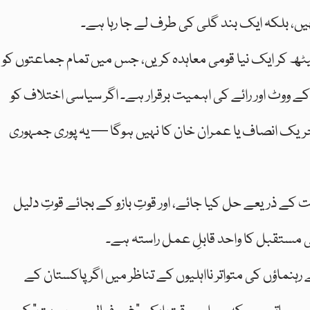
ں، بلکہ ایک بند گلی کی طرف لے جا رہا ہے۔
ٹھ کر ایک نیا قومی معاہدہ کریں، جس میں تمام جماعتوں کو
 کے ووٹ اور رائے کی اہمیت برقرار ہے۔ اگر سیاسی اختلاف کو
تحریک انصاف یا عمران خان کا نہیں ہوگا — یہ پوری جمہوری
ے ذریعے حل کیا جائے، اور قوتِ بازو کے بجائے قوتِ دلیل
مستقبل کا واحد قابلِ عمل راستہ ہے۔
نماؤں کی متواتر نااہلیوں کے تناظر میں اگر پاکستان کے