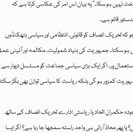
خت نہیں ہو سکا۔” یہ بیان اس امر کی عکاسی کرتا ہے کہ
ستور قائم ہے۔
 کہ تحریک انصاف کو قانونی، انتظامی اور سیاسی ہتھکنڈوں
 ہو سکتا۔ جمہوریت کی بنیاد شمولیت، مکالمہ اور آئینی عم
استعمال پر۔ اگر ایک بڑی سیاسی جماعت کو مسلسل دیوار سے
یت کمزور ہو گی بلکہ ریاست کا سیاسی توازن بھی بگڑ سکتا
وجودہ حکمران اتحاد یا ریاستی ادارے تحریک انصاف کے ساتھ
پھر محاذ آرائی ہی واحد راستہ سمجھا جا رہا ہے؟ اگر ایسا