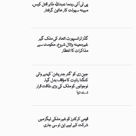
پی ٹی آئی رہنما عبداللہ طاہر قتل کیس،
مبینہ سہولت کار خاتون گرفتار
گڈز ٹرانسپورٹ اتحاد کی ملک گیر
غیرمعینہ ہڑتال شروع، حکومت سے
مذاکرات کا انتظار
جین زی کو ’گٹر جنریشن‘ کہنے والی
کنگنا رناوت کا مؤقف بدل گیا،
نوجوانوں کو ملک کی بڑی طاقت قرار
دے دیا
قومی کرکٹرز کو غیر ملکی لیگز میں
شرکت کے لیے این او سی جاری