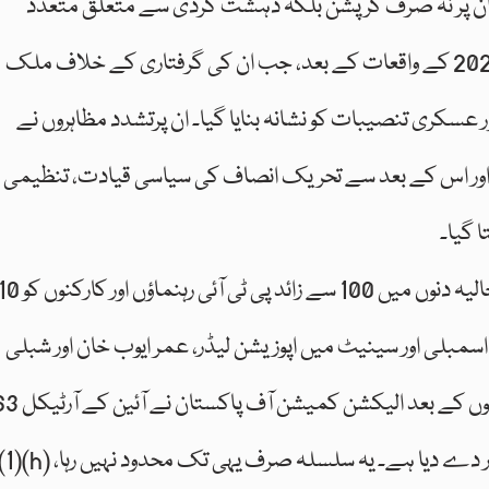
ر ان پر نہ صرف کرپشن بلکہ دہشت گردی سے متعلق متعدد
مقدمات زیرِ سماعت ہیں، خاص طور پر 9 مئی 2023 کے واقعات کے بعد، جب ان کی گرفتاری کے خلاف ملک
عسکری تنصیبات کو نشانہ بنایا گیا۔ ان پرتشدد مظاہروں نے
 اور اس کے بعد سے تحریک انصاف کی سیاسی قیادت، تنظیمی
ا گیا۔
 اسمبلی اور سینیٹ میں اپوزیشن لیڈر، عمر ایوب خان اور شبلی
فراز سمیت کئی اہم چہرے شامل ہیں۔ ان فیصلوں کے بعد الیکشن کمیشن آف پا
(1)(h) کے تحت انہیں عوامی نمائندگی کے لیے نااہل قرار دے دیا ہے۔ یہ سلسل