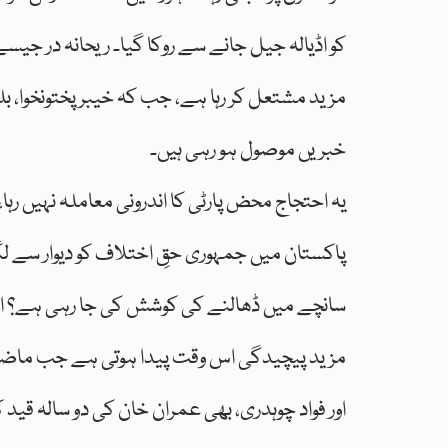
کو اڈیالہ جیل جانے سے روکا گیا۔ ریحانہ در جیسے
مزید مشتعل کر رہا ہے، جب کہ خیبر پختونخوا، بلو
خبریں موصول ہو رہی ہیں۔
یہ احتجاج محض پارٹی کا اندرونی معاملہ نہیں رہ
پاکستان میں جمہوری حقِ اختلاف کو دیوار سے لگا
سانچے میں ڈھالنے کی کوشش کی جا رہی ہے؟ اور اگ
مزید پیچیدگی اس وقت پیدا ہوتی ہے جب ماضی م
اور فواد چوہدری، بھی عمران خان کی دو سالہ قید