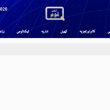
2026
می
کالم اور تجزیہ
کھیل
اداریہ
ٹیکنالوجی
زرا