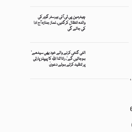
چیئرمین پی ٹی آئی بیرسٹر گوہر کی
والدہ انتقال کرگئیں، نماز جنازہ آج ادا
کی جائے گی
’الٹی گنتی کرنے والے خود بھی سیدھے
ہوجائیں گے‘، رانا ثنا اللہ کا پیپلز پارٹی
پر تنقید کرتے ہوئے دعویٰ
فیصل آباد کی انسداد دہشت گردی عدالت نے حالیہ دنوں میں 100 سے زائد پی ٹی آئی رہنماؤں اور کارکنوں کو 10،
کستان نے آئین کے آرٹیکل 63
ہ صرف یہی تک محدود نہیں رہا،