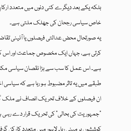
بلکہ یکے بعد دیگرے کئی دنوں میں متعدد ارکانِ 
خاص سیاسی رجحان کی جھلک ملتی ہے۔
یہ صورتحال محض عدالتی فیصلوں یا آئینی تقا
کرتی ہے، جہاں ایک مخصوص جماعت اور اس کی قیا
ہے۔ اس عمل کا سب سے بڑا نقصان سیاسی مکالمے
طبقے میں یہ تاثر مضبوط ہو رہا ہے کہ سیاسی ا
ان فیصلوں کے خلاف تحریک انصاف نے ملک گی
“جمہوریت کی بحالی” کی تحریک قرار دے رہی ہے