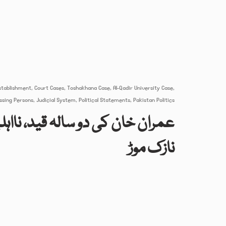
عمران خان کی دو سالہ قید، نااہ
نازک موڑ