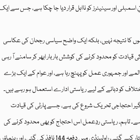
اسمبلی اور سینیٹرز کو نااہل قرار دیا جا چکا ہے، جس سے ایک
ضوں کا نتیجہ نہیں، بلکہ ایک واضح سیاسی رجحان کی عکاسی
دت کو محدود کرنے کی کوشش بار بار ابھر کر سامنے آ رہی
 اور جمہوری عمل کو پہنچ رہا ہے، اور عوام کے ایک بڑے
ختلاف کو دبانے کے لیے ریاستی ادارے استعمال ہو رہے ہیں۔
ر احتجاجی تحریک شروع کی ہے، جسے پارٹی کی قیادت
۔ تاہم، ریاستی ردِعمل اس احتجاج کو بھی محدود کرنے کی
کوششوں پر مبنی رہا۔ لاہور میں متعدد کارکن گرفتار کیے گئے، راولپنڈی میں دفعہ 144 نافذ کی گئی، اور رہنماؤں