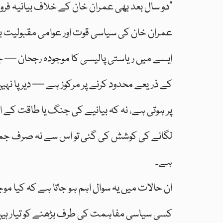
“دو سال بعد بھی عمران خان کے خلاف بیانیہ فرو
عمران خان کی سیاسی قوت اور عوامی مقبولیت بد
ایسے میں ریاستی پالیسی کا موجودہ رجحان — جو
کے ذریعے محدود کرنے پر مرکوز ہے — دیرپا نہیں
پر ہوتی ہے، نہ کہ بیانیے کی جنگ یا طاقت کے 
لگانے کی کوشش کی گئی تو اس سے نہ صرف جمہور
ہے۔
ان حالات میں یہ سوال اہم ہو جاتا ہے کہ کیا م
کسی سیاسی مفاہمت کی طرف بڑھنے کو تیار ہیں؟ یا 