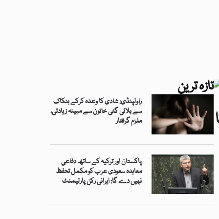
تازہ ترین
راولپنڈی: شادی کا وعدہ کرکے بنکاک
سے بلائی گئی خاتون سے مبینہ زیادتی،
ملزم گرفتار
پاکستان اور ترکیہ کے ساتھ دفاعی
معاہدہ سعودی عرب کو مکمل تحفظ
نہیں دے گا: ایرانی رکن پارلیمنٹ