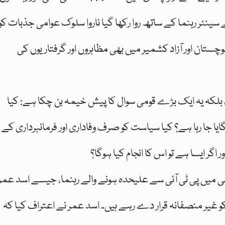
 سینئر رہنما کے ساتھ روا رکھا گیا ناروا سلوک عوامی جذبات کو
چستان اور آزاد کشمیر میں بھی مظاہروں اور گرفتاریوں کی
ا، بلکہ یہ ایک بڑے قومی سوال کا پیش خیمہ بن چکا ہے: کیا
یا جا رہا ہے؟ کیا سیاست کو صرف وفاداری اور فرمانبرداری کے
ر ایسا ہے تو اس کا انجام کیا ہوگا؟
یں پی ٹی آئی سے علیحدہ ہونے والے رہنما، جیسے اسد عمر
 کو غیر منصفانہ قرار دے رہے ہیں۔ اسد عمر نے اعتراف کیا کہ