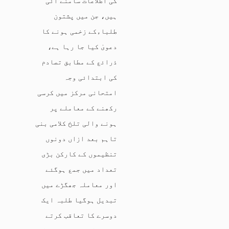
کی اطلاعات سامنے آئی
ہیں، جن میں پشتون
طلباءکے زخمی ہونے کا
دعویٰ کیا جا رہا ہے،
ذرائع کے مطابق تصادم
کی ابتدائی وجہ
امتحانی مرکز میں کرسی
رکھنے کے معاملے پر
ہونے والی تلخ کلامی بنی
تاہم بعد ازاں دونوں
تنظیموں کے کارکن بڑی
تعداد میں جمع ہوگئے
اور معاملہ جھگڑے میں
تبدیل ہوگیا طلبہ ایک
دوسرے کا تعاقب کرتے