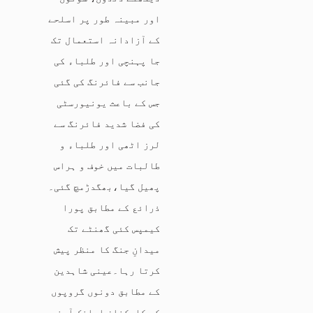
اور مبینہ طور پر اسلحے
کے آزادانہ استعمال تک
جا پہنچی اور طلباء کی
جانب سے فائرنگ کی گئی
جس کے باعث یونیورسٹی
کی فضا شدید فائرنگ سے
لرز اٹھی اور طلباء و
طالبات میں خوف و ہراس
پھیل گیا،بھگدڑمچ گئی۔
ذرائع کے مطابق پورا
کیمپس کئی گھنٹے تک
میدانِ جنگ کا منظر پیش
کرتا رہا۔عینی شاہدین
کے مطابق دونوں گروپوں
کے کارکنان اچانک آمنے