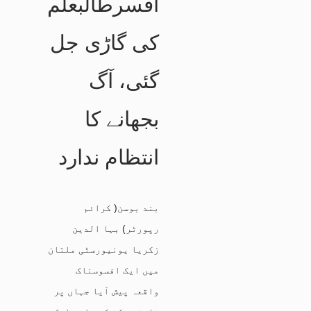
افسرطالبعلم
کی گاڑی جل
گئی، آگ
بجھانے کا
انتظام ندارد
بند بوسن( کرائم
رپورٹر) بہا الدین
زکریا یونیورسٹی ملتان
میں ایک افسوسناک
واقعہ پیش آیا جہاں پر