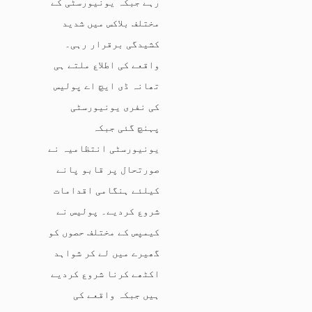
رہے جبکہ یونیورسٹی کے
مختلف بلاکس میں شدید
کشیدگی برقرار رہی۔
واقعے کی اطلاع ملتے ہی
تھانہ ڈی ایچ اے پولیس
کی نفری یونیورسٹی
پہنچ گئی جبکہ
یونیورسٹی انتظامیہ نے
صورتحال پر قابو پانے
کیلئے ہنگامی اقدامات
شروع کردیے۔ پولیس نے
کیمپس کے مختلف حصوں کو
گھیرے میں لے کر شواہد
اکٹھے کرنا شروع کردیے
ہیں جبکہ واقعے کی