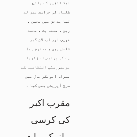
ایک تنظیم کے پانچ
طلباء کو حراست میں لے
لیا ہے جن میں محسن ،
زین ، منعم بٹ ، محمد
خبیب اور ارسلان گجر
شامل ہیں ، معلوم ہوا
ہے کہ پولیس نے زکریا
یونیورسٹی انتظامیہ کے
ہمراہ ابوبکر ہال میں
سرچ آپریشن بھی کیا ۔
مقرب اکبر
کی کرسی
ہلنےکی بات