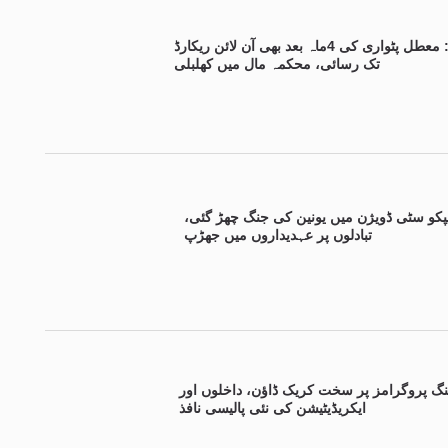
میلسی: معطل پٹواری کی 4ماہ بعد بھی آن لائن ریکارڈ
تک رسائی، محکمہ مال میں کھلبلی
پکو سٹی ڈویژن میں یونین کی جنگ چھڑ گئی،
تبادلوں پر عہدیداروں میں جھڑپ
نگ پروگرامز پر سخت کریک ڈاؤن، داخلوں اور
ایکریڈیٹیشن کی نئی پالیسی نافذ