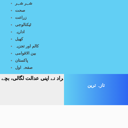
شہر شہر
صحت
زراعت
ٹیکنالوجی
اداریہ
کھیل
کالم اور تجزیہ
بین الاقوامی
پاکستان
صفحہ اول
ترچوری کاشبہ، بااثر افراد نے اپنی عدالت لگالی، بچے پر تشدد
تازہ ترین