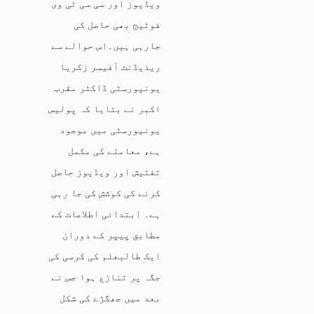
ویڈیوز اور سی سی ٹی وی
فوٹیج بھی حاصل کی
جارہی ہیں۔اس حوالے سے
ریذیڈنٹ آفیسر زکریا
یونیورسٹی ڈاکٹر مقرب
اکبر نے بتایا کہ پولیس
یونیورسٹی میں موجود
ہے، معاملے کی مکمل
تفتیش اور ویڈیوز حاصل
کرنے کی کوشش کی جا رہی
ہے۔ ابتدائی اطلاعات کے
مطابق پیپر کے دوران
ایک طالبعلم کی کرسی کی
جگہ پر تنازع ہوا جس نے
بعد میں جھگڑے کی شکل