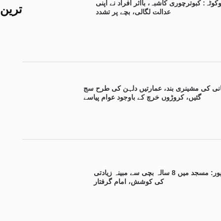
کوٹہ: کبوترچوری کاشبہ، بااثر افراد نے اپنی
ترین
عدالت لگالی، بچے پر تشدد
نی کی مشینری بند، عمارتیں دلہن کی طرح سج
گئیں، کروڑوں خرچ کے باوجود عوام پیاسے
علی پور: مسجد میں 8 سالہ بچی سے مبینہ زیادتی
کی کوشش، امام گرفتار