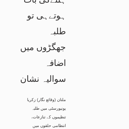
ہوتےہی تو
طلبہ
جھگڑوں میں
اضافہ
سوالیہ نشان
ملتان (وقائع نگار) زکریا
یونیورسٹی میں طلبہ
تنظیموں کے تنازعات،
انتظامی حلقوں میں