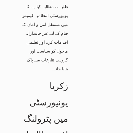
طلبہ نے مطالبہ کیا ہے کہ
یونیورسٹی انتظامیہ کیمپس
میں مستقل امن و امان کے
قیام کے لیے غیر جانبدارانہ
اقدامات کرے اور تعلیمی
ماحول کو سیاست اور
گروہی تنازعات سے پاک
بنایا جائے۔
زکریا
یونیورسٹی
میں پٹرولنگ