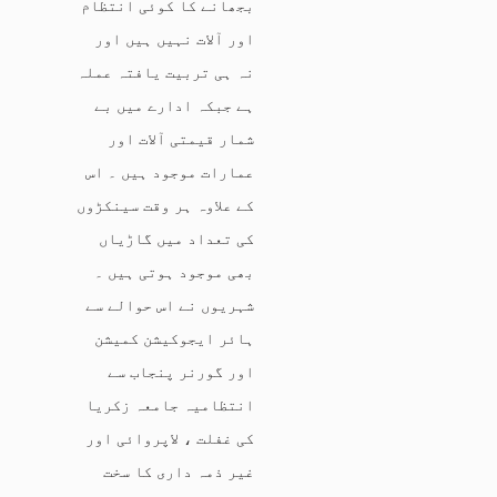
بجھانے کا کوئی انتظام
اور آلات نہیں ہیں اور
نہ ہی تربیت یافتہ عملہ
ہے جبکہ ادارے میں بے
شمار قیمتی آلات اور
عمارات موجود ہیں ۔ اس
کے علاوہ ہر وقت سینکڑوں
کی تعداد میں گاڑیاں
بھی موجود ہوتی ہیں ۔
شہریوں نے اس حوالے سے
ہائر ایجوکیشن کمیشن
اور گورنر پنجاب سے
انتظامیہ جامعہ زکریا
کی غفلت ، لاپروائی اور
غیر ذمہ داری کا سخت