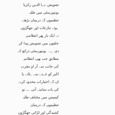
تشویش ،بہا الدین زکریا
یونیورسٹی میں طلبہ
تنظیموں کے درمیان بڑھتے
ہوئے تنازعات اور جھگڑوں
نے ایک بار پھر انتظامی
حلقوں میں تشویش پیدا کر
دی ہے۔ یونیورسٹی ذرائع کے
مطابق جب بھی انتظامیہ
کی جانب سے آر او مقرب
اکبر کو عہدے سے ہٹانے یا
ان کے اختیارات محدود کرنے
کی بات سامنے آتی ہے تو
کیمپس میں مختلف طلبہ
تنظیموں کے درمیان
کشیدگی اور لڑائی جھگڑوں