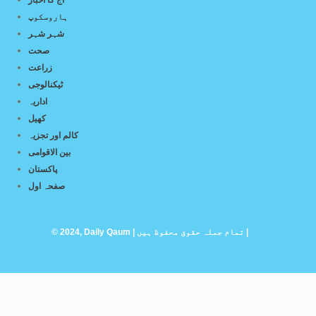
آج کا اخبار
ہاروسکوپ
شہر شہر
صحت
زراعت
ٹیکنالوجی
اداریہ
کھیل
کالم اور تجزیہ
بین الاقوامی
پاکستان
صفحہ اول
© 2024, Daily Qaum | تمام جملہ حقوق محفوظ ہیں |