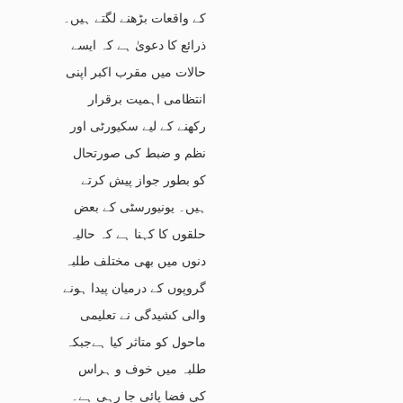
کے واقعات بڑھنے لگتے ہیں۔
ذرائع کا دعویٰ ہے کہ ایسے
حالات میں مقرب اکبر اپنی
انتظامی اہمیت برقرار
رکھنے کے لیے سکیورٹی اور
نظم و ضبط کی صورتحال
کو بطور جواز پیش کرتے
ہیں۔ یونیورسٹی کے بعض
حلقوں کا کہنا ہے کہ حالیہ
دنوں میں بھی مختلف طلبہ
گروپوں کے درمیان پیدا ہونے
والی کشیدگی نے تعلیمی
ماحول کو متاثر کیا ہےجبکہ
طلبہ میں خوف و ہراس
کی فضا پائی جا رہی ہے۔