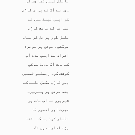
بالکل نہیں تھا جس کی
وجہ سے آگ نے پوری گاڑی
کو اپنی لپیٹ میں لے
لیا جس کے باعث گاڑی
مکمل طور پر جل کر تباہ
ہوگئی۔ موقع پر موجود
افراد نے اپنی مدد آپ
کے تحت آگ بجھانے کی
کوشش کی۔ ریسکیو ٹیمیں
بھی گاڑی مکمل جلنے کے
بعد موقع پر پہنچیں۔
شہریوں نے اس بات پر
حیرت اور افسوس کا
اظہار کیا ہے کہ اتنے
بڑے ادارے میں آگ