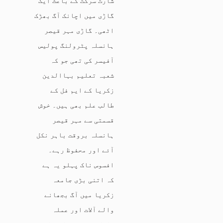
شارٹ سرکٹ کے باعث ایک
گاڑی میں اچانک آگ بھڑک
اٹھی۔ گاڑی مہر قیصر
ہانسلہ پٹرولنگ پولیس
آفیسر کی تھی جو کہ
شعبہ تعلیم بہاالدین
زکریا کے ایم فل کے
طالب علم بھی ہیں۔ خوش
قسمتی سے مہر قیصر
ہانسلہ بروقت باہر نکل
آئے اور محفوظ رہے۔
افسوس ناک پہلو یہ ہے
کہ اتنی بڑی جامعہ
زکریا میں آگ بجھانے
والے آلات اور عملہ