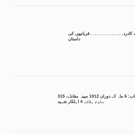
کادرد۔۔۔۔۔۔۔۔۔۔۔۔۔۔قربانیوں کی
داستان
پنجاب: 6 ماہ کے دوران 1012 مبینہ مقابلے، 315
ملزم ہلاک، 4 اہلکار شہید