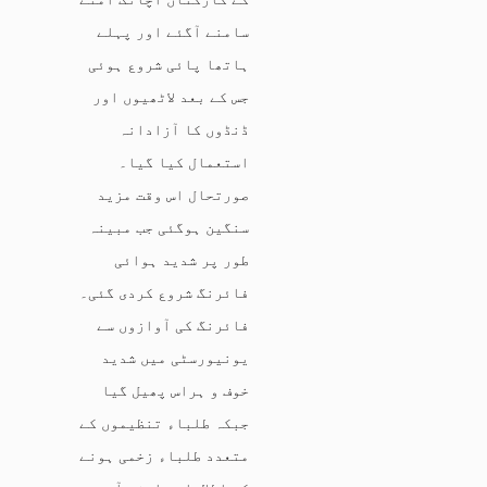
سامنے آگئے اور پہلے
ہاتھا پائی شروع ہوئی
جس کے بعد لاٹھیوں اور
ڈنڈوں کا آزادانہ
استعمال کیا گیا۔
صورتحال اس وقت مزید
سنگین ہوگئی جب مبینہ
طور پر شدید ہوائی
فائرنگ شروع کردی گئی۔
فائرنگ کی آوازوں سے
یونیورسٹی میں شدید
خوف و ہراس پھیل گیا
جبکہ طلباء تنظیموں کے
متعدد طلباء زخمی ہونے