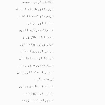
اختیار کرلی۔ جمعیت
اور پشتون طلباء نے ایک
دوسرے کو تشدد کا نشانہ
بنایا اور ہوائی
فائرنگ بھی کی، انہوں
نے کہا کہ اطلاع پر وہ
موقع پر پہنچ گئے اور
دونوں گروپوں کے طلبہ
کو الگ کیا،معاملے کی
مزید تفتیش جاری ہے ذمہ
داران کے خلاف کارروائی
کی جائے گی ۔
ذرائع کے مطابق پولیس
تھانہ ڈی ایچ اے نے
کارروائی کرتے ہوئے