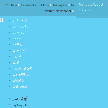
Monday, August
Youtube
Facebook-f
Tiktok
Instagram
X-
10, 2026
twitter
Newspaper
آج کا اخبار
ہاروسکوپ
شہر شہر
صحت
زراعت
ٹیکنالوجی
اداریہ
کھیل
کالم اور تجزیہ
بین الاقوامی
پاکستان
صفحہ اول
آج کا اخبار
ہاروسکوپ