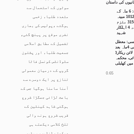
انیوں کی داستان
سوٹوں کے استعمال سے
پنجاب: 6 ماہ کے
متعدد طلباء زخمی
دوران 1012 مبینہ
مقابلے، 315 ملزم
ہوگئے ،پولیس کی بھاری
ہلاک، 4 اہلکار
شہید
نفری موقع پر پہنچ گئی،
سی: معطل
تفصیل کے مطابق اسلامی
پٹواری کی 4ماہ بعد
جمعیت طلباء اور پشتون
لائن ریکارڈ
ئی، محکمہ
سٹوڈنٹس کونسل فاٹا
میں کھلبلی
گروپ کے درمیان معمولی
تنازع پر ایک دوسرے سے
آمنا سامنا ہوگیا جس کے
باعث لڑائی جھگڑا شروع
ہوگئی شاہد کینٹین کے
قریب شروع ہونے والی
تلخ کلامی دیکھتے ہی
دیکھتے ڈنڈوں، سوٹوں