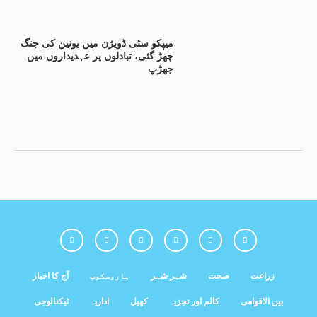
میپکو سٹی ڈویژن میں یونین کی جنگ
چھڑ گئی، تبادلوں پر عہدیداروں میں
جھڑپ
زراعت
صحت
شہر شہر
ہاروسکوپ
آج کا اخبار
بین الاقوامی
کالم اور تجزیہ
کھیل
اداریہ
ٹیکنالوجی