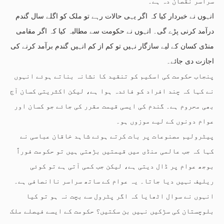
سراسر نقصان دہ ہے۔
انہوں نے خبردار کیا کہ اگر یہی حالات رہے تو ملک کو اگلے سال گندم
درآمد کرنی پڑے گی۔ انہوں نے حکومت سے مطالبہ کیا کہ اگر مقامی
منڈی کسان کے لیے سازگار نہیں تو کم از کم انہیں گندم برآمد کرنے کی
اجازت دی جائے۔
پنجاب حکومت کی اسکیم کو تنقید کا نشانہ بناتے ہوئے انہوں
نے کہا کہ چند افراد کو فائدہ ہوا ہے، لیکن اکثریتی کسان آج
بھی محروم ہے۔ گندم کی ایسی قیمت مقرر کی جائے جو کسان اور
عوام دونوں کے لیے موزوں ہو۔
پیٹرولیم مصنوعات پر بات کرتے ہوئے شاہد خاقان عباسی نے
کہا کہ جب عالمی منڈی میں قیمتیں بڑھتی ہیں تو حکومت فوراً
بوجھ عوام پر ڈال دیتی ہے، لیکن جب کمی آتی ہے تو کوئی
ریلیف نہیں دیا جاتا۔ یہ عوام کے ساتھ سراسر ناانصافی ہے۔
انہوں نے سوال اٹھایا کہ اگر پٹرول سے بچت نہ ہو تو کیا
بلوچستان کی سڑکیں نہیں بن سکتیں؟ حکومت کے ایسے فیصلے ملک