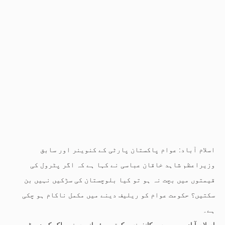
اسلام آباد: عوام پاکستان پارٹی کے کنوینر اور سابق
وزیراعظم شاہد خاقان عباسی نے کہا ہے کہ اگر پٹرول کی
قیمتوں میں بچت نہ ہو تو کیا بلوچستان کی سڑکیں نہیں بن
سکتیں؟ حکومت عوام کو ریلیف دینے میں مکمل ناکام ہو چکی
ہے۔
اسلام آباد میں پریس کانفرنس کرتے ہوئے انہوں نے ملک کے دو بڑے