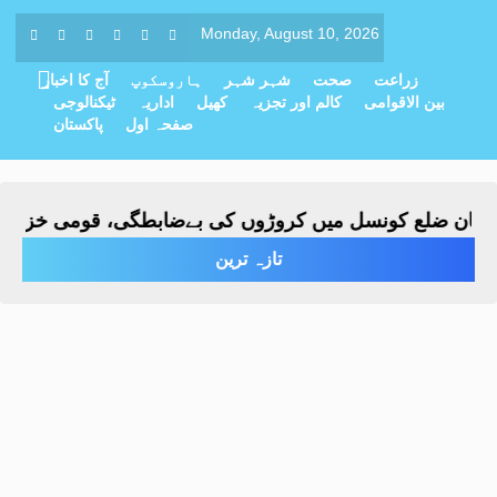
Monday, August 10, 2026
زراعت
صحت
شہر شہر
ہاروسکوپ
آج کا اخبار
بین الاقوامی
کالم اور تجزیہ
کھیل
اداریہ
ٹیکنالوجی
صفحہ اول
پاکستان
ن ضلع کونسل میں کروڑوں کی بےضابطگی، قومی خزانے کو نُقص
تازہ ترین