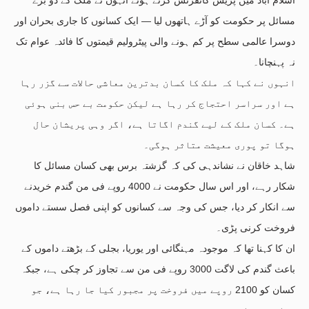
مسائل پر حکومت کو آڑے ہاتھوں لیا — ایک کسانوں کا جاری بحران اور
دوسرا عالمی سطح پر کم ہونے والی پیٹرولیم قیمتوں کا فائدہ عوام تک
نہ پہنچانا۔
انہوں نے کہا کہ ملک کا کسان بدترین معاشی حالات سے گزر رہا
ہے اور سراسر احتجاج کر رہا ہے لیکن حکومت بے حس بنی ہوئی
ہے۔ کسان ملک کے لیے گندم اگاتا ہے، اگر وہی پریشان حال
ہوگا تو پوری معیشت متاثر ہوگی۔
شاہد خاقان نے نشاندہی کی کہ گزشتہ برس بھی کسان مسائل کا
شکار رہے، اور اس سال حکومت نے 4000 روپے فی من گندم خریدنے
سے انکار کر دیا، جس کی وجہ سے کسانوں کو اپنی فصل سستے داموں
فروخت کرنی پڑی۔
ان کا کہنا تھا کہ موجودہ مہنگائی اور یوریا، بجلی کے بڑھتے داموں کے
باعث گندم کی لاگت 3000 روپے فی من سے تجاوز کر چکی ہے، جبکہ
کسان کو 2100 روپے میں فروخت پر مجبور کیا جا رہا ہے، جو