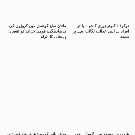
دوکوٹہ: کبوترچوری کاشبہ، بااثر
ملتان ضلع کونسل میں کروڑوں کی
افراد نے اپنی عدالت لگالی، بچے پر
بےضابطگی، قومی خزانے کو نُقصان
تشدد
پہنچانے کا الزام
علی پور: مسجد میں 8 سالہ بچی
صاف پانی کی مشینری بند، عمارتیں