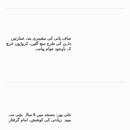
صاف پانی کی مشینری بند، عمارتیں
دلہن کی طرح سج گئیں، کروڑوں خرچ
کے باوجود عوام پیاسے
علی پور: مسجد میں 8 سالہ بچی سے
مبینہ زیادتی کی کوشش، امام گرفتار