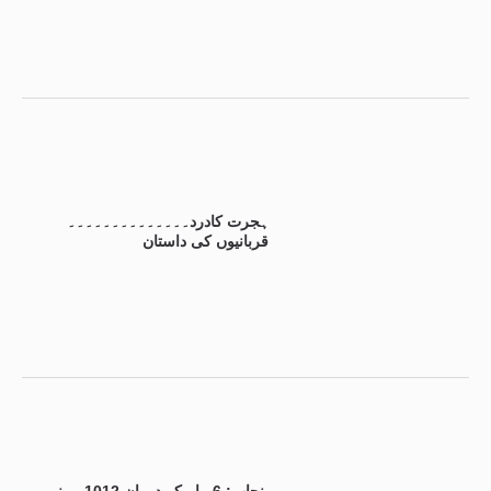
ہجرت کادرد۔۔۔۔۔۔۔۔۔۔۔۔۔۔
قربانیوں کی داستان
پنجاب: 6 ماہ کے دوران 1012 مبینہ