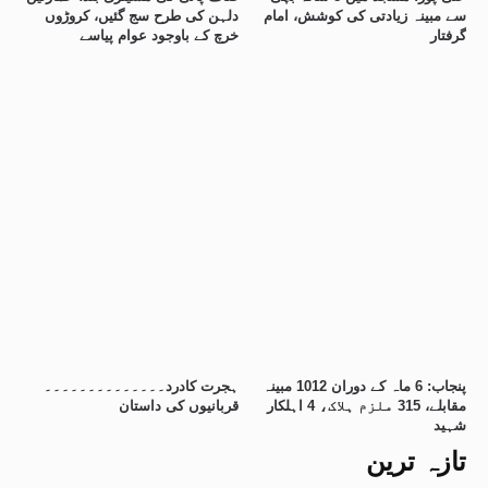
سے مبینہ زیادتی کی کوشش، امام
دلہن کی طرح سج گئیں، کروڑوں
گرفتار
خرچ کے باوجود عوام پیاسے
پنجاب: 6 ماہ کے دوران 1012 مبینہ
ہجرت کادرد۔۔۔۔۔۔۔۔۔۔۔۔۔۔
مقابلے، 315 ملزم ہلاک، 4 اہلکار
قربانیوں کی داستان
شہید
تازہ ترین