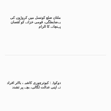
ملتان ضلع کونسل میں کروڑوں کی
بےضابطگی، قومی خزانے کو نُقصان
پہنچانے کا الزام
دوکوٹہ: کبوترچوری کاشبہ، بااثر افراد
نے اپنی عدالت لگالی، بچے پر تشدد