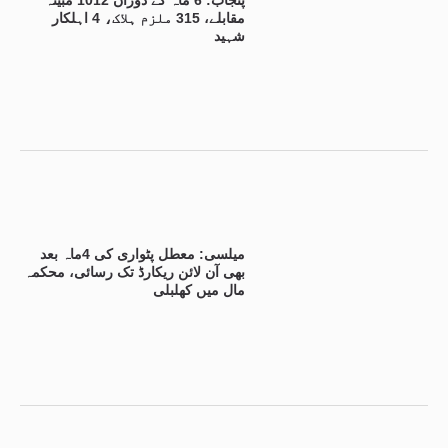
مقابلے، 315 ملزم ہلاک، 4 اہلکار
شہید
میلسی: معطل پٹواری کی 4ماہ بعد
بھی آن لائن ریکارڈ تک رسائی، محکمہ
مال میں کھلبلی