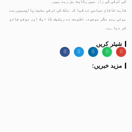
کی ترقی کی راہ میں رکاوٹ بن رہے ہیں۔
شاہد خاقان عباسی نے کہا کہ ملک کی ترقی مثبت پالیسیوں سے
ہوتی ہے، مگر موجودہ حکومت نے ریلیف کا ایک اور موقع ضائع
کر دیا ہے۔
شیئر کریں
:مزید خبریں