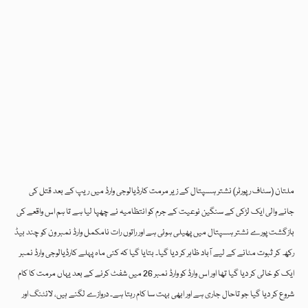
ملتان (سٹاف رپورٹر) نشتر ہسپتال کے زیر مرمت کارڈیالوجی وارڈ میں ریپ کے بعد قتل کی
جانے والی ایک لڑکی کے سنگین نوعیت کے جرم کو انتظامیہ نے چھپا لیا ہے تا ہم اس واقعے کی
بازگشت پورے نشتر ہسپتال میں پھیلی ہوئی ہے اور راتوں رات نامکمل وارڈ نمبر ون کو چند بیڈ
رکھ کر ثبوت مٹانے کے لیے آباد ظاہر کر دیا گیا۔ بتایا گیا کہ کئی ماہ پہلے کارڈیالوجی وارڈ نمبر
ایک کو خالی کر دیا گیا تھا اور اس وارڈ کو وارڈ نمبر 26 میں شفٹ کرنے کے بعد یہاں مرمت کا کام
شروع کر دیا گیا جو تاحال جاری ہے اور ابھی بہت سا کام رہتا ہے۔ دروازے لگنے ہیں، لائٹنگ اور