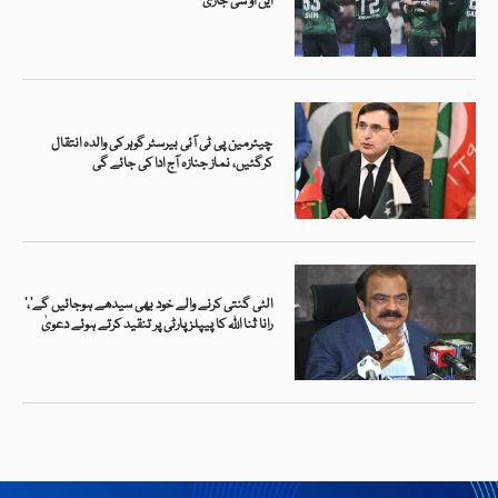
این او سی جاری
چیئرمین پی ٹی آئی بیرسٹر گوہر کی والدہ انتقال
کرگئیں، نماز جنازہ آج ادا کی جائے گی
’الٹی گنتی کرنے والے خود بھی سیدھے ہوجائیں گے‘،
رانا ثنا اللہ کا پیپلز پارٹی پر تنقید کرتے ہوئے دعویٰ