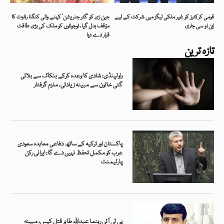
قومی کرکٹرز کو غیر ملکی لیگز میں شرکت کے لیے
جین زی کو ’گٹر جنریشن‘ کہنے والی کنگنا رناوت کا
این او سی جاری
مؤقف بدل گیا، نوجوانوں کو ملک کی بڑی طاقت
قرار دے دیا
تازہ ترین
راولپنڈی: شادی کا وعدہ کرکے بنکاک سے بلائی
گئی خاتون سے مبینہ زیادتی، ملزم گرفتار
پاکستان اور ترکیہ کے ساتھ دفاعی معاہدہ سعودی
عرب کو مکمل تحفظ نہیں دے گا: ایرانی رکن
پارلیمنٹ
پی ٹی آئی رہنما عبداللہ طاہر قتل کیس، مبینہ