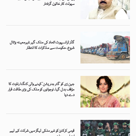
سہولت کار خاتون گرفتار
گڈز ٹرانسپورٹ اتحاد کی ملک گیر غیرمعینہ ہڑتال
شروع، حکومت سے مذاکرات کا انتظار
جین زی کو ’گٹر جنریشن‘ کہنے والی کنگنا رناوت کا
مؤقف بدل گیا، نوجوانوں کو ملک کی بڑی طاقت قرار
دے دیا
قومی کرکٹرز کو غیر ملکی لیگز میں شرکت کے لیے