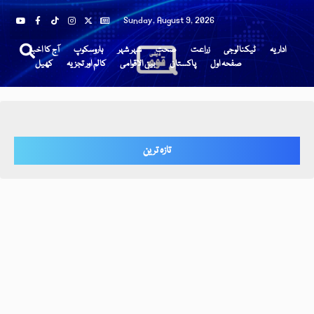
Sunday, August 9, 2026
اداریہ
ٹیکنالوجی
زراعت
صحت
شہر شہر
ہاروسکوپ
آج کا اخبار
صفحہ اول
پاکستان
بین الاقوامی
کالم اور تجزیہ
کھیل
تازہ ترین