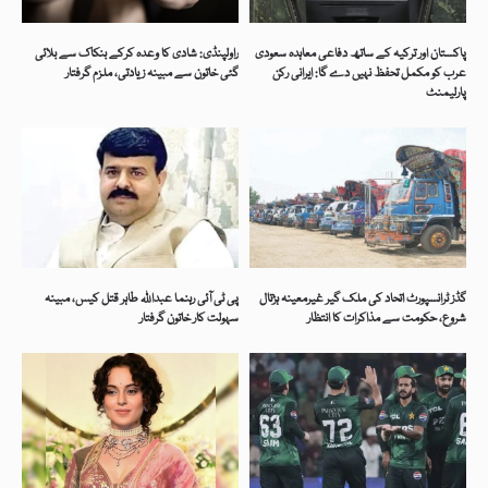
پاکستان اور ترکیہ کے ساتھ دفاعی معاہدہ سعودی
راولپنڈی: شادی کا وعدہ کرکے بنکاک سے بلائی
عرب کو مکمل تحفظ نہیں دے گا: ایرانی رکن
گئی خاتون سے مبینہ زیادتی، ملزم گرفتار
پارلیمنٹ
گڈز ٹرانسپورٹ اتحاد کی ملک گیر غیرمعینہ ہڑتال
پی ٹی آئی رہنما عبداللہ طاہر قتل کیس، مبینہ
شروع، حکومت سے مذاکرات کا انتظار
سہولت کار خاتون گرفتار