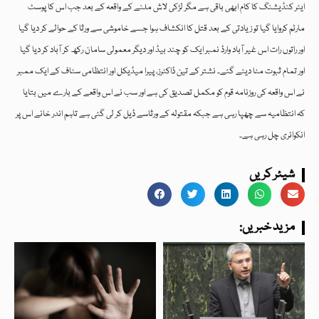
ایئر کنڈیشنگ کا کام ابھی باقی ہے مگر لڑکی لاش ملنے کے واقعہ کے بعد جب اس کا پوسٹ
مارٹم کروایا گیا تو زیادتی کے بعد قتل کا انکشاف ہوا جسے خاموشی سے ورثا کے حوالے کر دیا گیا
اور راتوں رات اس غیر آباد وارڈ نمبر ایک کو چند بیڈ اور دیگر معمولی سامان رکھ کر آباد کر دیا گیا
اور تمام ثبوت مٹا دیئے گئے۔ نشتر کے تین ڈاکٹرز، پیرا میڈیکل اور انتظامی سٹاف کے ایک ممبر
نے اس واقعہ کی روزنامہ قوم کو مکمل تصدیق کی ہے اور سب نے اس واقعے کے بارے میں بتایا
کہ انتظامیہ سے چھپا رہی ہے جبکہ مقتولہ کے ورثاسے ڈیل کر لی گئی ہے تاہم اندر خانے اس پر
انکوائری چل رہی ہے۔
شیئر کریں
:مزید خبریں