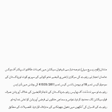
ملتان (قوم ریسرچ سیل) عرصہ دراز سے شیخوان سیکشن میں تعینات طاقتور انسپکٹر آف ورکس
عثمان اعجاز نے ریلوے کی سرکاری اراضی پر قبضے ختم کروانے کے سپریم کورٹ اور پاکستان کے
سو موٹو کیس نمبر 18 اور ہیومن رائٹس کیس نمبر 41939/2011 کی روشنی میں ڈی ایس
ریلوے اور سپر نٹنڈنٹ آف پولیس ریلوے پاکستان کے ناجائز قابضین کے خلاف آپریشن صرف
فوٹو سیکشن تک محدود کر دیا۔عوامی و سماجی حلقوں نے فرضی آپریشن کو اعلیٰ عدلیہ اور
ریلوے کے افسران کی آنکھوں میں دھول جھونکنے کے مترادف قرار دیا۔ تفصیلات کے مطابق