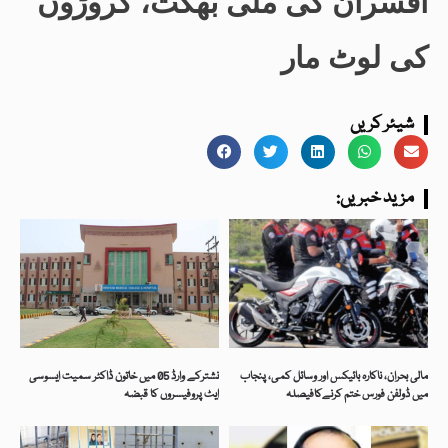
افسران کی ملی بھگت، کروڑوں
کی لوٹ مار
شیئر کریں
:مزید خبریں
مالی بحران، ناکارہ بائیکس اور وسائل کمی، پنجاب
نشترکے وارڈ 05 میں خاتون ڈاکٹر سمیت ایسوسی
میں ڈولفن فورس ختم کرنےکافیصلہ
ایٹ پروفیسروں کا قبضہ