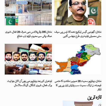
ملتان: گھرمیں گیس لیکیج دھماکا، ایس پی سیف
ملتان 395 واٹر پلانٹس میں صرف 20 فعال، شہری
سٹی معمولی،اہلیہ بری طرح جھلس گئیں
صاف پانی سے محروم، ڈیڑھ ارب ضائع
ملتان، بہاولپور سمیت 20 صوبے: مقتدرہ کا حتمی
لودھراں کے بعد بہاولپور میں بھی آن لائن جوا نیٹ
فیصلہ، ن لیگ سمیت سب پارٹیاں تیار، پی پی کا
ورک فعال، شہری کنگال، گینگ مالا مال
انکار
تازہ ترین