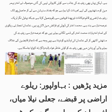
ہے، لیکن یہاں بھی ریلوے کی جانب سے کوئی کارروائی نہیں کی گئی۔موصوف نے اختر ہیمر
مین کو منتھلیوں کے لیے تعینات کیا ہوا ہے جو کہ بغداد سٹیشن سے لے کر حاصل پور تک
ریلوے اراضی پر قائم دوکانات اور پھٹا فروشوں سے رقم وصول کرتا ہے جبکہ بہاول نگر ٹریک
عرصہ دراز سے بند ہے۔ محمد اختر کی ڈیوٹی اور فرائض مین لائن پر ہیں۔ عثمان اعجاز نے ریکوری
کے تمام اختیارات محمد اختر کے ذمے لگائے ہوئے ہیں جو کہ عرصہ دراز سے ریلوے کی
منتھلی اکٹھی کر کے عثمان ائی او ڈبلیو کو دیتا ہے۔یہی وجہ ہے کہ ناجائز قابضین کے خلاف
ہونے والے آپریشن میں بھی ریلوے کو کوئی خاطر خواہ رقبہ واگزا رنہ کروایا جاسکا ہے۔
مزید پڑھیں : بہاولپور: ریلوے
اراضی پر قبضے، جعلی نیلا میاں،