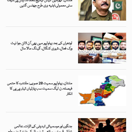
ملتان: گھرمیں گیس لیکیج دھماکا، ایس پی سیف
سٹی معمولی،اہلیہ بری طرح جھلس گئیں
لودھراں کے بعد بہاولپور میں بھی آن لائن جوا نیٹ
ورک فعال، شہری کنگال، گینگ مالا مال
ملتان، بہاولپور سمیت 20 صوبے: مقتدرہ کا حتمی
فیصلہ، ن لیگ سمیت سب پارٹیاں تیار، پی پی کا
انکار
جنگوں اور موسمیاتی تبدیلی کے اثرات، عالمی
غذائی قیمتیں ساڑھے تین سال کی بلند ترین سطح