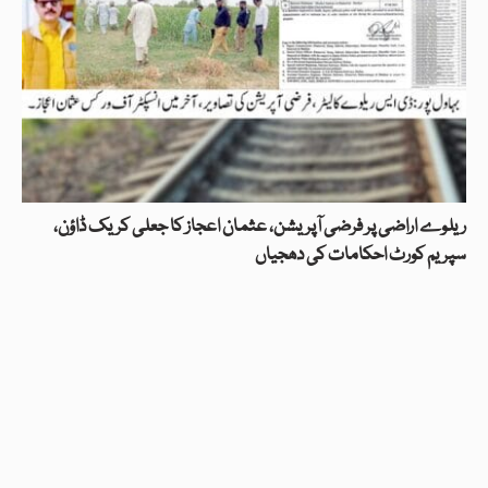
ریلوے اراضی پر فرضی آپریشن، عثمان اعجاز کا جعلی کریک ڈاؤن،
سپریم کورٹ احکامات کی دھجیاں