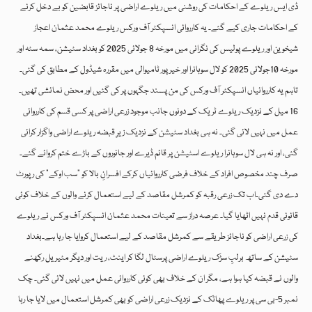
ڈی ایس ریلوے کے احکامات کی روشنی میں ریلوے اراضی پر ناجائز قابضین کو بے دخل کرنے
کے احکامات جاری کیے گئے۔ یہ کارروائی انسپکٹر آف ورکس ریلوے محمد عثمان اعجاز
شیخوین اور ریلوے پولیس کی نگرانی میں مورخہ 8 جولائی 2025 کو بغداد سٹیشن، سمہ سٹہ اور
مورخہ 10جولائی 2025 کو لال سوہانرا اور خیرپور ٹامیوالی میں مقررہ شیڈول کے مطابق کی گئی۔
تاہم یہ کارروائیاں انسپکٹر آف ورکس کی من پسند جگہوں پر کی گئیں اور محض نمائشی تھیں۔
16 میل کے نزدیک ریلوے ٹریک کے دونوں جانب موجود زرعی اراضی پر کسی قسم کی کارروائی
عمل میں نہیں لائی گئی۔ نہ ہی بغداد سٹیشن کے نزدیک زیرِ قبضہ ریلوے اراضی واگزار کرائی
گئی، اور نہ ہی لال سوہانرا ریلوے اسٹیشن پر قائم ڈیرے اور جانوروں کے باڑے ختم کروائے گئے۔
صرف چند مخصوص افراد کے خلاف فرضی کارروائیاں کرکے افسرانِ بالا کو “سب اوکے” کی رپورٹ
دے دی گئی۔اب تک زرعی رقبہ کو کمرشل مقاصد کے لیے استعمال کرنے والوں کے خلاف کوئی
قانونی قدم نہیں اٹھایا گیا۔ عرصہ دراز سے تعینات محمد عثمان انسپکٹر آف ورکس نے ریلوے
کی زرعی اراضی کو ناجائز طریقے سے کمرشل مقاصد کے لیے استعمال کروایا جا رہا ہے۔بغداد
سٹیشن کے ساتھ برلبِ سڑک ریلوے اراضی پرسٹال لگا کر اینٹ، ریت اور دیگر مٹیریل رکھنے
والوں نے قبضہ کیا ہوا ہے، مگر ان کے خلاف بھی کوئی کارروائی عمل میں نہیں لائی گئی۔ چک
نمبر 5-بی سی پر ریلوے پھاٹک کے نزدیک زرعی اراضی کو بھی کمرشل استعمال میں لایا جا رہا