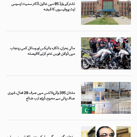
نشترکے وارڈ 05 میں خاتون ڈاکٹر سمیت ایسوسی
ایٹ پروفیسروں کا قبضہ
مالی بحران، ناکارہ بائیکس اور وسائل کمی، پنجاب
میں ڈولفن فورس ختم کرنےکافیصلہ
ملتان 395 واٹر پلانٹس میں صرف 20 فعال، شہری
صاف پانی سے محروم، ڈیڑھ ارب ضائع