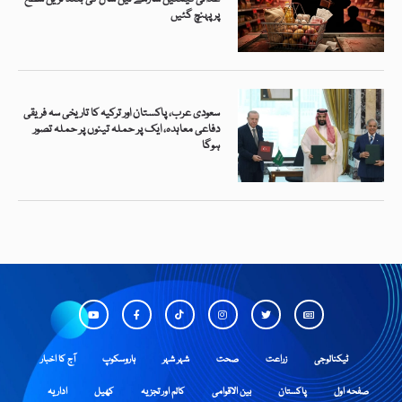
پر پہنچ گئیں
سعودی عرب، پاکستان اور ترکیہ کا تاریخی سہ فریقی
دفاعی معاہدہ، ایک پر حملہ تینوں پر حملہ تصور
ہوگا
ٹیکنالوجی
زراعت
صحت
شہر شہر
ہاروسکوپ
آج کا اخبار
صفحہ اول
پاکستان
بین الاقوامی
کالم اور تجزیہ
کھیل
اداریہ