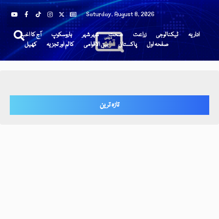
Saturday, August 8, 2026
اداریہ
ٹیکنالوجی
زراعت
صحت
شہر شہر
ہاروسکوپ
آج کا اخبار
صفحہ اول
پاکستان
بین الاقوامی
کالم اور تجزیہ
کھیل
تازہ ترین