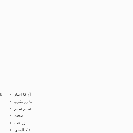
آج کا اخبار
ہاروسکوپ
شہر شہر
صحت
زراعت
ٹیکنالوجی