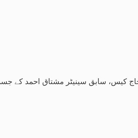
کیس، سابق سینیٹر مشتاق احمد کے جسمانی ریمانڈ م