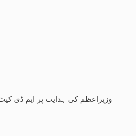
وزیراعظم کی ہدایت پر ایم ڈی کیٹ 2026 ملتوی، نئی تاریخ کا اعل