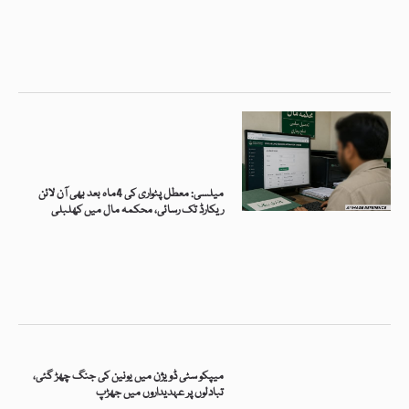
میلسی: معطل پٹواری کی 4ماہ بعد بھی آن لائن
ریکارڈ تک رسائی، محکمہ مال میں کھلبلی
میپکو سٹی ڈویژن میں یونین کی جنگ چھڑ گئی،
تبادلوں پر عہدیداروں میں جھڑپ