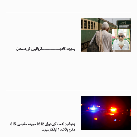
ہجرت کادرد۔۔۔۔۔۔۔۔۔۔۔۔۔۔قربانیوں کی داستان
پنجاب: 6 ماہ کے دوران 1012 مبینہ مقابلے، 315
ملزم ہلاک، 4 اہلکار شہید