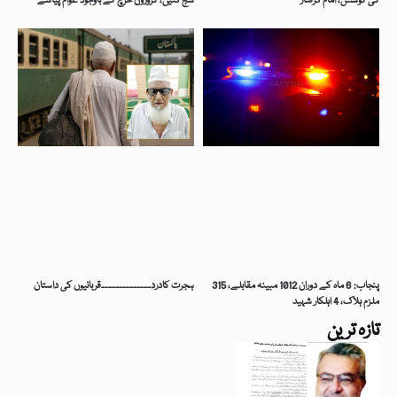
کی کوشش، امام گرفتار
سج گئیں، کروڑوں خرچ کے باوجود عوام پیاسے
پنجاب: 6 ماہ کے دوران 1012 مبینہ مقابلے، 315
ہجرت کادرد۔۔۔۔۔۔۔۔۔۔۔۔۔۔قربانیوں کی داستان
ملزم ہلاک، 4 اہلکار شہید
تازہ ترین