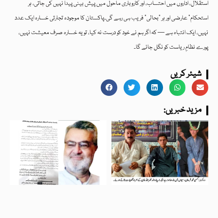
استقلال، اداروں میں احتساب، اور کاروباری ماحول میں پیش بینی پیدا نہیں کی جاتی، ہر
استحکام” عارضی اور ہر “بحالی” فریب ہی رہے گی۔پاکستان کا موجودہ تجارتی خسارہ ایک عدد
نہیں، ایک انتباہ ہے — کہ اگر ہم نے خود کو درست نہ کیا، تو یہ خسارہ صرف معیشت نہیں،
پورے نظامِ ریاست کو نگل جائے گا۔
شیئر کریں
:مزید خبریں