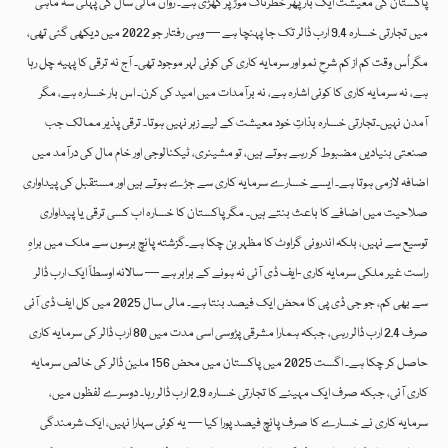
پاکستان کی معیشت ایک بار پھر خطرناک موڑ پر کھڑی ہے۔ رواں مالی سال کی پہلی سہ ماہی
میں تجارتی خسارہ 9.4 ارب ڈالر تک جا پہنچا ہے — وہی رفتار جو 2022 میں دیکھی گئی تھی،
مگر اُس وقت کم از کم شرحِ نمو اور سرمایہ کاری کی کوئی لہر موجود تھی۔ آج نہ ترقی کا پہیہ چل رہا
ہے، نہ سرمایہ کاری کا کوئی اشارہ ہے، نہ برآمدات میں امید کی کرن۔ اس بار خسارہ ہے، مگر
آمدن نہیں۔تجارتی خسارہ بذاتِ خود معیشت کے لیے زہر نہیں ہوتا۔ ترقی پذیر ممالک جب
صنعتی بنیادیں مضبوط کر رہے ہوتے ہیں، تو مشینری، ٹیکنالوجی اور خام مال کی درآمد میں
اضافہ لازمی ہوتا ہے۔ ایسے خسارے سرمایہ کاری سے جڑے ہوتے ہیں اور مستقبل کی پیداواری
صلاحیت میں اضافے کا باعث بنتے ہیں۔ مگر پاکستان کا خسارہ اب کسی ترقی یا پیداواری
توسیع سے نہیں، بلکہ اندرونی گراوٹ کا مظہر بن چکا ہے۔گزشتہ پانچ برسوں سے ملک میں براہِ
راست غیر ملکی سرمایہ کاری -ایف ڈی آئی نہ ہونے کے برابر ہے — سالانہ اوسطاً ایک ارب ڈالر
سے بھی کم، جو جی ڈی پی کا محض ایک فیصد بنتا ہے۔ مالی سال 2025 میں کل ایف ڈی آئی
صرف 2.4 ارب ڈالر رہی، جبکہ ہمارا مشرقی پڑوسی اسی مدت میں 80 ارب ڈالر کی سرمایہ کاری
حاصل کر چکا ہے۔ اگست 2025 میں پاکستان میں محض 156 ملین ڈالر کی خالص سرمایہ
کاری آئی، جبکہ صرف ایک مہینے کا تجارتی خسارہ 2.9 ارب ڈالر رہا۔ دوسرے لفظوں میں،
سرمایہ کاری نے خسارے کا صرف پانچ فیصد پورا کیا — یہ کوئی سہارا نہیں، ایک شرمندگی