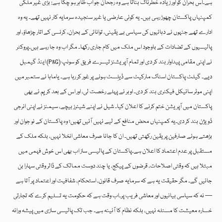
ہے۔اس بحران کو اور زیادہ خطرناک بناتا ہے وہ رجحان جو اب ظاہر ہو چکا ہے: بڑی غیر ملکی
کمپنیاں پاکستان چھوڑ رہی ہیں۔ یہ کوئی عارضی یا غیر سنجیدہ سرمایہ کار نہیں تھے۔ یہ وہ
ادارے تھے جنہوں نے دہائیوں کی سیاسی بے یقینی، توانائی کے بحران، کرنسی کے اتار چڑھاؤ، اور
پالیسیوں کے تضادات کے باوجود اس ملک میں کام جاری رکھا۔ مگر اب وہ جا رہے ہیں۔پروکٹر
اینڈ گیمبل (P&G) نے اپنی مقامی پیداوار بند کر دی اور تمام آپریشنز تیسرے فریق کو سونپ
دیے۔ گیلٹ پاکستان اسٹاک مارکیٹ سے ڈیلِسٹ ہونے پر غور کر رہا ہے۔ یاماہا نے ستمبر میں
اپنی موٹر سائیکل فیکٹری بند کر دی۔ اوبر نے پہلے رخصت لی، اور اس کے بعد کریِم نے بھی
پاکستان میں آپریشن ختم کرنے کا اعلان کیا۔ شیل نے اپنے شیئرز بیچے، سیمنز نے اپنی انرجی
ڈویژن بند کر دی۔یہ کمپنیاں محض منافع کے لیے نہیں آئیں تھیں؛ وہ پاکستان کے نو جوان اور
بڑھتے ہوئے صارفین پر یقین رکھتی تھیں۔ ان کا جانا صرف معاشی انخلا نہیں، بلکہ ملک کے
مستقبل پر عدم اعتماد کا اعلان ہے۔پاکستان کے پالیسی ساز اب بھی اس خوش فہمی میں
مبتلا ہیں کہ وقتی اصلاحات، قرضوں کے پیکج، یا چند دوست ممالک کے ڈالر وقتی سہارا بن
جائیں گے۔ مگر حقیقت یہ ہے کہ سرمایہ صرف قانون، استحکام، شفافیت اور اعتماد پر آتا ہے
— نہ کہ سیاسی بیانیوں اور معاشی فریب پر۔اب وقت ہے کہ حکومت یہ تسلیم کرے کہ تجارتی
خسارہ معیشت کا مسئلہ نہیں، بلکہ نظام کا آئینہ ہے۔ جب تک پالیسی سازی میں پیشہ ورانہ