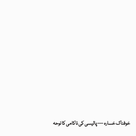
خوفناک خسارہ — پالیسی کی ناکامی کا نوحہ