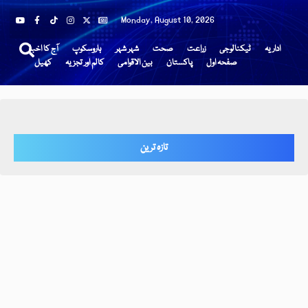
Monday, August 10, 2026
اداریہ
ٹیکنالوجی
زراعت
صحت
شہر شہر
ہاروسکوپ
آج کا اخبار
صفحہ اول
پاکستان
بین الاقوامی
کالم اور تجزیہ
کھیل
تازہ ترین