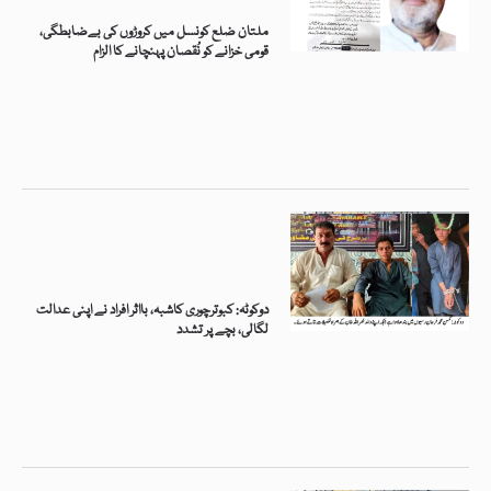
ملتان ضلع کونسل میں کروڑوں کی بےضابطگی،
قومی خزانے کو نُقصان پہنچانے کا الزام
دوکوٹہ: کبوترچوری کاشبہ، بااثر افراد نے اپنی عدالت
لگالی، بچے پر تشدد