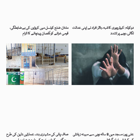
دوکوٹہ: کبوترچوری کاشبہ، بااثر افراد نے اپنی عدالت
ملتان ضلع کونسل میں کروڑوں کی بےضابطگی،
لگالی، بچے پر تشدد
قومی خزانے کو نُقصان پہنچانے کا الزام
علی پور: مسجد میں 8 سالہ بچی سے مبینہ زیادتی
صاف پانی کی مشینری بند، عمارتیں دلہن کی طرح