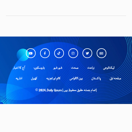
ٹیکنالوجی
زراعت
صحت
شہر شہر
ہاروسکوپ
آج کا اخبار
صفحہ اول
پاکستان
بین الاقوامی
کالم اور تجزیہ
کھیل
اداریہ
© 2024, Daily Qaum | تمام جملہ حقوق محفوظ ہیں |