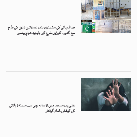
صاف پانی کی مشینری بند، عمارتیں دلہن کی طرح
سج گئیں، کروڑوں خرچ کے باوجود عوام پیاسے
علی پور: مسجد میں 8 سالہ بچی سے مبینہ زیادتی
کی کوشش، امام گرفتار