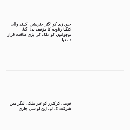
جین زی کو ’گٹر جنریشن‘ کہنے والی
کنگنا رناوت کا مؤقف بدل گیا،
نوجوانوں کو ملک کی بڑی طاقت قرار
دے دیا
قومی کرکٹرز کو غیر ملکی لیگز میں
شرکت کے لیے این او سی جاری