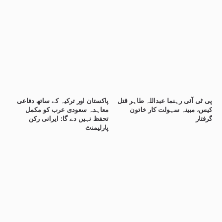
پی ٹی آئی رہنما عبداللہ طاہر قتل
پاکستان اور ترکیہ کے ساتھ دفاعی
کیس، مبینہ سہولت کار خاتون
معاہدہ سعودی عرب کو مکمل
گرفتار
تحفظ نہیں دے گا: ایرانی رکن
پارلیمنٹ