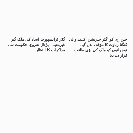
جین زی کو ’گٹر جنریشن‘ کہنے والی
گڈز ٹرانسپورٹ اتحاد کی ملک گیر
کنگنا رناوت کا مؤقف بدل گیا،
غیرمعینہ ہڑتال شروع، حکومت سے
نوجوانوں کو ملک کی بڑی طاقت
مذاکرات کا انتظار
قرار دے دیا