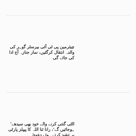
چیئرمین پی ٹی آئی بیرسٹر گوہر کی
والدہ انتقال کرگئیں، نماز جنازہ آج ادا
کی جائے گی
’الٹی گنتی کرنے والے خود بھی سیدھے
ہوجائیں گے‘، رانا ثنا اللہ کا پیپلز پارٹی
پر تنقید کرتے ہوئے دعویٰ