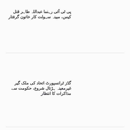
پی ٹی آئی رہنما عبداللہ طاہر قتل
کیس، مبینہ سہولت کار خاتون گرفتار
گڈز ٹرانسپورٹ اتحاد کی ملک گیر
غیرمعینہ ہڑتال شروع، حکومت سے
مذاکرات کا انتظار