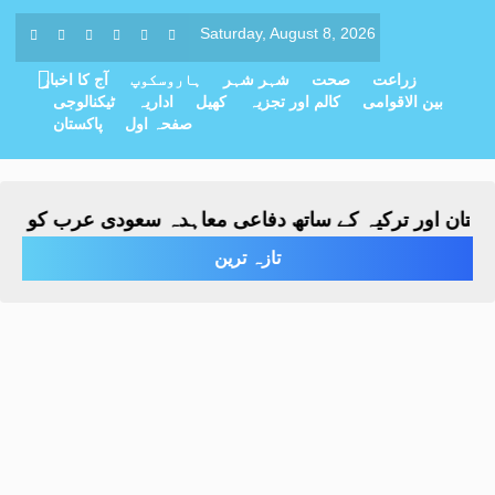
Saturday, August 8, 2026
زراعت
صحت
شہر شہر
ہاروسکوپ
آج کا اخبار
بین الاقوامی
کالم اور تجزیہ
کھیل
اداریہ
ٹیکنالوجی
صفحہ اول
پاکستان
ان اور ترکیہ کے ساتھ دفاعی معاہدہ سعودی عرب کو مکمل تح
تازہ ترین