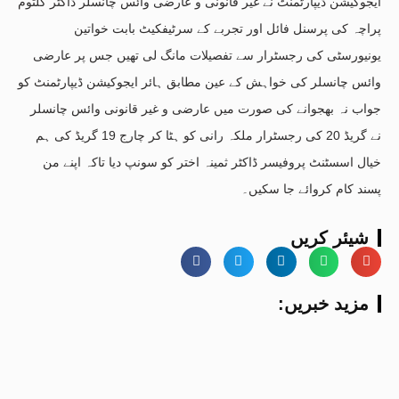
ایجوکیشن ڈیپارٹمنٹ نے غیر قانونی و عارضی وائس چانسلر ڈاکٹر کلثوم
پراچہ کی پرسنل فائل اور تجربے کے سرٹیفکیٹ بابت خواتین
یونیورسٹی کی رجسٹرار سے تفصیلات مانگ لی تھیں جس پر عارضی
وائس چانسلر کی خواہش کے عین مطابق ہائر ایجوکیشن ڈیپارٹمنٹ کو
جواب نہ بھجوانے کی صورت میں عارضی و غیر قانونی وائس چانسلر
نے گریڈ 20 کی رجسٹرار ملکہ رانی کو ہٹا کر چارج 19 گریڈ کی ہم
خیال اسسٹنٹ پروفیسر ڈاکٹر ثمینہ اختر کو سونپ دیا تاکہ اپنے من
پسند کام کروائے جا سکیں۔
شیئر کریں
:مزید خبریں