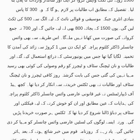
لیا۔ تفصیل کے مطابق اب طالبات پر لازم ہو گا کہ وہ 300 کا پاس
بنیادی انٹری جبکہ موسیقی و قوالی نائٹ کے لیے الگ سے 500 کی ٹکٹ
لیں گی۔یوں 1500 کے بجائے 800 بھی لے لیے جائیں گے اور 700 نہ جمع
کروانے کی صورت میں کھانا نہیں ملےگا۔ اس طریقے سے بھی وائس
چانسلر ڈاکٹر کلثوم پراچہ کو ایک دن میں 1 کروڑ سے زائد کی آمدن کا
تخمینہ لگایا گیا تھا جس میں یونیورسٹی کے ذرائع استعمال کیے گئے اور
طالبات و نان ٹیچنگ سٹاف و ٹیچرز کو رقم وصولی کی کوئی بھی رسید
مہیا نہیں کی گئی جس کی بابت گزشتہ روز کافی ٹیچرز و نان ٹیچنگ
سٹاف اور طالبات نے بھی ٹکٹس خریدنے سے انکار کر دیا تھا۔ کچھ ہیڈ
آف ڈیپارٹمنٹس نے غیر قانونی عارضی وائس چانسلر ڈاکٹر کلثوم پراچہ
کی ہدایات کے عین مطابق اور ان کو خوش کرنے کے لیے فیکلٹی اور
سٹاف پر دباؤ ڈالنا شروع کر دیا تھا کہ ٹکٹس ہر صورت خریدنا پڑیں
گی۔ ورنہ ایسے لوگوں کی لسٹیں عارضی وائس چانسلر کو مہیا کر دی
جائیں گی۔ یاد رہے کہ روزنامہ قوم میں خبر شائع ہونے کے بعد ہائر