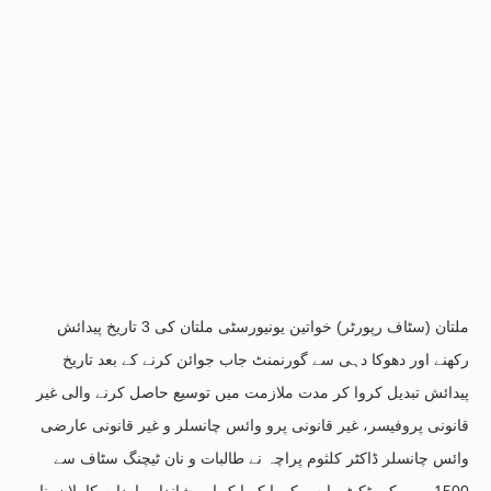
ملتان (سٹاف رپورٹر) خواتین یونیورسٹی ملتان کی 3 تاریخ پیدائش
رکھنے اور دھوکا دہی سے گورنمنٹ جاب جوائن کرنے کے بعد تاریخ
پیدائش تبدیل کروا کر مدت ملازمت میں توسیع حاصل کرنے والی غیر
قانونی پروفیسر، غیر قانونی پرو وائس چانسلر و غیر قانونی عارضی
وائس چانسلر ڈاکٹر کلثوم پراچہ نے طالبات و نان ٹیچنگ سٹاف سے
1500 روپے کی ٹکٹ واپس کروا کر ایک اور شاندار واردات کا پلان بنا