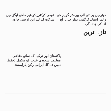
چیئرمین پی ٹی آئی بیرسٹر گوہر کی
قومی کرکٹرز کو غیر ملکی لیگز میں
والدہ انتقال کرگئیں، نماز جنازہ آج
شرکت کے لیے این او سی جاری
ادا کی جائے گی
تازہ ترین
پاکستان اور ترکیہ کے ساتھ دفاعی
معاہدہ سعودی عرب کو مکمل تحفظ
نہیں دے گا: ایرانی رکن پارلیمنٹ