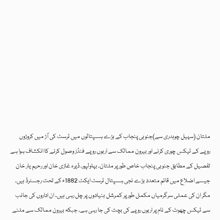
ملتان (سہیل چوہدری سے)جنوبی پنجاب کے بڑے ہسپتالوں میں ٹرسٹ کی آڑ میں کروڑوں
روپے کے ٹیکس چوری کرنے اور بیرون ممالک سے اربوں روپے فنڈز وصول کرنے کا انکشاف ہوا ہے
تفصیل کے مطابق جنوبی پنجاب خاص طور پر ملتان، بہاولپور، ڈیرہ غازی خان اور رحیم یار خان
جیسے اضلاع میں قائم متعدد بڑے نجی ہسپتال ٹرسٹ ایکٹ 1882ء کے تحت رجسٹرڈ ہیں،
مگر ان کی عملی سرگرمیاں مکمل طور پر کمرشل بنیادوں پر چل رہی ہیں۔ ان اداروں کی جانب
سے ٹیکس چھوٹ کے نام پر اربوں روپے کی بچت کی جا رہی ہے، جبکہ بیرون ممالک سے ملنے