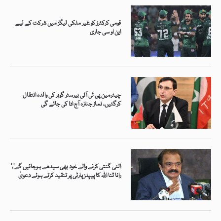
قومی کرکٹرز کو غیر ملکی لیگز میں شرکت کے لیے
این او سی جاری
چیئرمین پی ٹی آئی بیرسٹر گوہر کی والدہ انتقال
کرگئیں، نماز جنازہ آج ادا کی جائے گی
’الٹی گنتی کرنے والے خود بھی سیدھے ہوجائیں گے‘،
رانا ثنا اللہ کا پیپلز پارٹی پر تنقید کرتے ہوئے دعویٰ