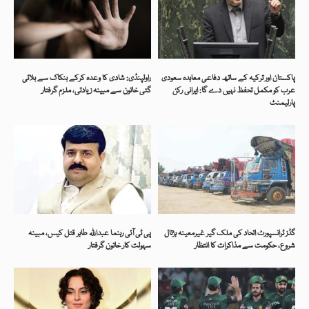
پاکستان اور ترکیہ کے ساتھ دفاعی معاہدہ سعودی
راولپنڈی: شادی کا وعدہ کرکے بنکاک سے بلائی
عرب کو مکمل تحفظ نہیں دے گا: ایرانی رکن
گئی خاتون سے مبینہ زیادتی، ملزم گرفتار
پارلیمنٹ
گڈز ٹرانسپورٹ اتحاد کی ملک گیر غیرمعینہ ہڑتال
پی ٹی آئی رہنما عبداللہ طاہر قتل کیس، مبینہ
شروع، حکومت سے مذاکرات کا انتظار
سہولت کار خاتون گرفتار