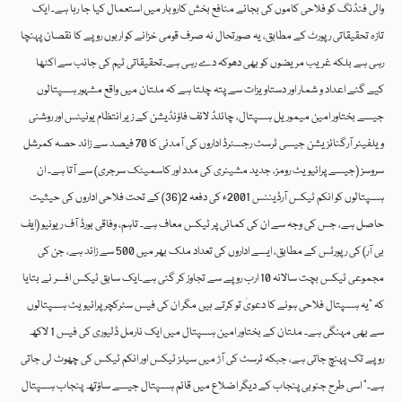
والی فنڈنگ کو فلاحی کاموں کی بجائے منافع بخش کاروبار میں استعمال کیا جا رہا ہے۔ ایک
تازہ تحقیقاتی رپورٹ کے مطابق، یہ صورتحال نہ صرف قومی خزانے کو اربوں روپے کا نقصان پہنچا
رہی ہے بلکہ غریب مریضوں کو بھی دھوکہ دے رہی ہے۔تحقیقاتی ٹیم کی جانب سے اکٹھا
کیے گئے اعداد و شمار اور دستاویزات سے پتہ چلتا ہے کہ ملتان میں واقع مشہور ہسپتالوں
جیسے بختاور امین میموریل ہسپتال، چائلڈ لائف فاؤنڈیشن کے زیر انتظام یونیٹس اور روشنی
ویلفیئر آرگنائزیشن جیسی ٹرسٹ رجسٹرڈ اداروں کی آمدنی کا 70 فیصد سے زائد حصہ کمرشل
سروسز (جیسے پرائیویٹ رومز، جدید مشینری کی مدد اور کاسمیٹک سرجری) سے آتا ہے۔ ان
ہسپتالوں کو انکم ٹیکس آرڈیننس 2001ء کی دفعہ 2(36) کے تحت فلاحی اداروں کی حیثیت
حاصل ہے، جس کی وجہ سے ان کی کمائی پر ٹیکس معاف ہے۔ تاہم، وفاقی بورڈ آف ریونیو (ایف
بی آر) کی رپورٹس کے مطابق، ایسے اداروں کی تعداد ملک بھر میں 500 سے زائد ہے، جن کی
مجموعی ٹیکس بچت سالانہ 10 ارب روپے سے تجاوز کر گئی ہے۔ایک سابق ٹیکس افسر نے بتایا
کہ “یہ ہسپتال فلاحی ہونے کا دعویٰ تو کرتے ہیں مگر ان کی فیس سٹرکچر پرائیویٹ ہسپتالوں
سے بھی مہنگی ہے۔ ملتان کے بختاور امین ہسپتال میں ایک نارمل ڈلیوری کی فیس 1 لاکھ
روپے تک پہنچ جاتی ہے، جبکہ ٹرسٹ کی آڑ میں سیلز ٹیکس اور انکم ٹیکس کی چھوٹ لی جاتی
ہے۔” اسی طرح جنوبی پنجاب کے دیگر اضلاع میں قائم ہسپتال جیسے ساؤتھ پنجاب ہسپتال