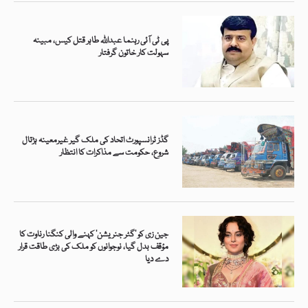
پی ٹی آئی رہنما عبداللہ طاہر قتل کیس، مبینہ
سہولت کار خاتون گرفتار
گڈز ٹرانسپورٹ اتحاد کی ملک گیر غیرمعینہ ہڑتال
شروع، حکومت سے مذاکرات کا انتظار
جین زی کو ’گٹر جنریشن‘ کہنے والی کنگنا رناوت کا
مؤقف بدل گیا، نوجوانوں کو ملک کی بڑی طاقت قرار
دے دیا