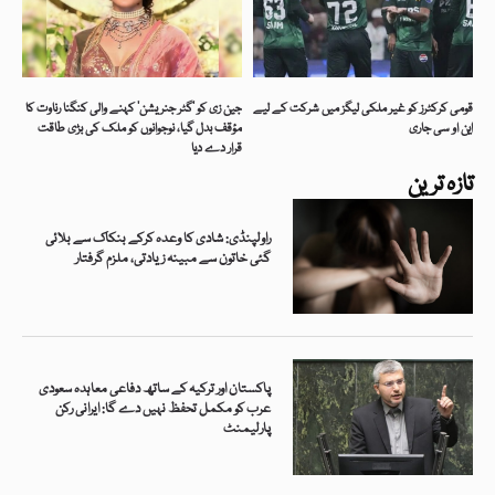
قومی کرکٹرز کو غیر ملکی لیگز میں شرکت کے لیے
جین زی کو ’گٹر جنریشن‘ کہنے والی کنگنا رناوت کا
این او سی جاری
مؤقف بدل گیا، نوجوانوں کو ملک کی بڑی طاقت
قرار دے دیا
تازہ ترین
راولپنڈی: شادی کا وعدہ کرکے بنکاک سے بلائی
گئی خاتون سے مبینہ زیادتی، ملزم گرفتار
پاکستان اور ترکیہ کے ساتھ دفاعی معاہدہ سعودی
عرب کو مکمل تحفظ نہیں دے گا: ایرانی رکن
پارلیمنٹ