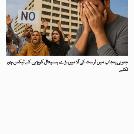
جنوبی پنجاب میں ٹرسٹ کی آڑ میں بڑے ہسپتال کروڑوں کے ٹیکس چور
نکلے