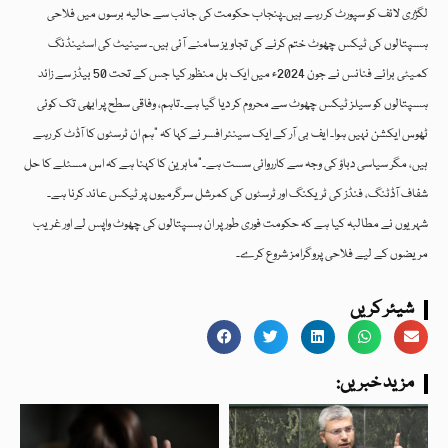
لگژری لائف کو سپورٹ کر رہے ہیں۔پنجاب حکومت کی جانب سے حالیہ برسوں میں فلاحی
ہسپتالوں کی ٹیکس چھوٹ ختم کرنے کی تجاویز سامنے آئی ہیں۔ سینیٹ کی اسٹینڈنگ
کمیٹی برائے فنانس نے جون 2024ء میں ایک بل منظور کیا جس کے تحت 50 بیڈز سے زائد
ہسپتالوں کو سیلز ٹیکس چھوٹ سے محروم کر دیا گیا ہے۔تاہم، وفاقی سطح پر ابھی تک کوئی
ٹھوس ایکشن نہیں ہوا۔ ایف بی آر کے ایک سینئر افسر نے کہا کہ “ہم ان ٹرسٹوں کا آڈٹ کر رہے
ہیں، مگر سیاسی دباؤ کی وجہ سے کارروائی سست ہے۔”ماہرین کا کہنا ہے کہ اس مسئلے کا حل
شفاف آڈٹنگ، فنڈز کی ٹریکنگ اور ٹرسٹوں کی کمرشل سرگرمیوں پر ٹیکس عائد کرنا ہے۔
شہریوں نے مطالبہ کیا ہے کہ حکومت فوری طور پر ان ہسپتالوں کی چھوٹ واپس لے اور غریب
مریضوں کے لیے فلاحی پروگرامز شروع کرے۔
شیئر کریں
:مزید خبریں