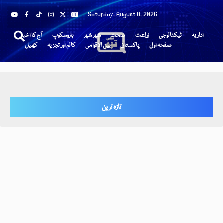
Saturday, August 8, 2026
اداریہ
ٹیکنالوجی
زراعت
صحت
شہر شہر
ہاروسکوپ
آج کا اخبار
صفحہ اول
پاکستان
بین الاقوامی
کالم اور تجزیہ
کھیل
تازہ ترین