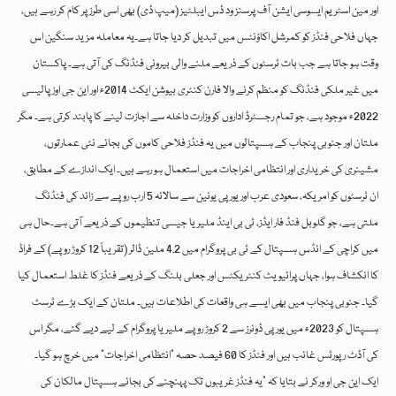
اور مین اسٹریم ایسوسی ایشن آف پرسنز ود ڈس ایبلٹیز (میپ ڈی) بھی اسی طرز پر کام کر رہے ہیں،
جہاں فلاحی فنڈز کو کمرشل اکاؤنٹس میں تبدیل کر دیا جاتا ہے۔یہ معاملہ مزید سنگین اس
وقت ہو جاتا ہے جب بات ٹرسٹوں کے ذریعے ملنے والی بیرونی فنڈنگ کی آتی ہے۔ پاکستان
میں غیر ملکی فنڈنگ کو منظم کرنے والا فارن کنٹری بیوشن ایکٹ 2014ء اور این جی اوز پالیسی
2022ء موجود ہے، جو تمام رجسٹرڈ اداروں کو وزارت داخلہ سے اجازت لینے کا پابند کرتی ہے۔ مگر
ملتان اور جنوبی پنجاب کے ہسپتالوں میں یہ فنڈز فلاحی کاموں کی بجائے نئی عمارتوں،
مشینری کی خریداری اور انتظامی اخراجات میں استعمال ہو رہے ہیں۔ ایک اندازے کے مطابق،
ان ٹرسٹوں کو امریکہ، سعودی عرب اور یورپی یونین سے سالانہ 5 ارب روپے سے زائد کی فنڈنگ
ملتی ہے، جو گلوبل فنڈ فار ایڈز، ٹی بی اینڈ ملیریا جیسی تنظیموں کے ذریعے آتی ہے۔حال ہی
میں کراچی کے انڈس ہسپتال کے ٹی بی پروگرام میں 4.2 ملین ڈالر (تقریباً 12 کروڑ روپے) کے فراڈ
کا انکشاف ہوا، جہاں پرائیویٹ کنٹریکٹس اور جعلی بلنگ کے ذریعے فنڈز کا غلط استعمال کیا
گیا۔ جنوبی پنجاب میں بھی ایسے ہی واقعات کی اطلاعات ہیں۔ ملتان کے ایک بڑے ٹرسٹ
ہسپتال کو 2023ء میں یورپی ڈونرز سے 2 کروڑ روپے ملیریا پروگرام کے لیے دیے گئے، مگر اس
کی آڈٹ رپورٹس غائب ہیں اور فنڈز کا 60 فیصد حصہ “انتظامی اخراجات” میں خرچ ہو گیا۔
ایک این جی او ورکر نے بتایا کہ “یہ فنڈز غریبوں تک پہنچنے کی بجائے ہسپتال مالکان کی