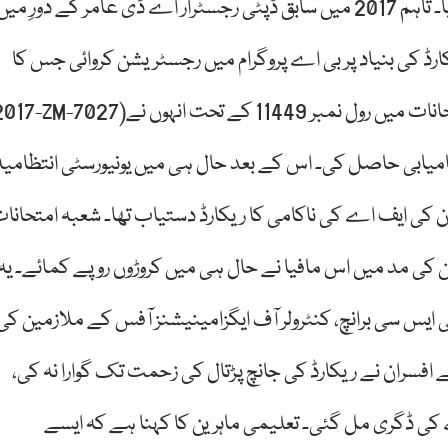
ہونے کی وجہ سے ان کی تعلیم کا راستہ بند ہو گیا۔ تاہم 2017 میں سابق ڈپٹی رجسٹرار اے ڈی عامر کے دورِ می
 بنیاد پر بی اے پروگرام میں رجسٹریشن کروائی جس کا (رجسٹریشن نمبر
2017-ZM-7027)۔ہےذرائع کے مطابق، 2018 کے سپلیمنٹری امتحانات میں رول نمبر 1449
385 نمبروں کے ساتھ کامیابی حاصل کی۔ اس کے بعد حال ہی میں یونیورسٹی انتظامیہ
ن کی ایف اے کی ناکامی کا ریکارڈ دستیاب تھا۔ شعبہ امتحانا
ن کی مد میں اس مافیا نے حال ہی میں کروڑوں روپے کمائے۔ یہ
یس سی برانچ، کنٹرولر آف ایگزامینیشنز آفس کے ملازمین کی
سران نے ریکارڈ کی جانچ پڑتال کی زحمت تک گوارا نہ کی،
 ڈگری مل گئی۔ تعلیمی ماہرین کا کہنا ہے کہ ایسے