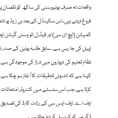
واقعات نہ صرف یونیورسٹی کی ساکھ کو نقصان پ
فروغ دیتے ہیں۔اس سکینڈل کے بعد بی زیڈ یو انتظا
کمیشن (ایچ ای سی) اور فیڈرل انویسٹی گیشن ای
اپیل کی جا رہی ہے۔ سابق طلبہ یونین کے صدر ن
نظام تعلیم کی دیواروں میں دراڑ کی موجودگی ہے۔ 
کہنا ہے کہ اندرونی تحقیقات کا آغاز ہو چکا ہے
کرتا ہے۔جب اس سلسلے میں کنٹرولر امتحانات پروفی
ایف اے ،ایف ایس سی کے رزلٹ کارڈ کی تصدیق نہی
ڈگریوں کو کینسل کر دیا جاتا ہے۔