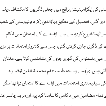
رسٹی کی ایگزامینیشن برانچ میں جعلی ڈگریوں کا انکشاف، ایف
 گئی۔ تفصیل کے مطابق بہاؤالدین زکریا یونیورسٹی کے شعبہ
 اٹھانا شروع کر دیا ہے ہے۔ ایف اے کے امتحان میں ناکام
ے کی ڈگری جاری کر دی گئی، جس سے کنٹرولر امتحانات پر مزی
روں میں بدعنوانی کی گہری جڑوں کی نشاندہی کرتا ہے۔ ملتان
آئی ایس ای) سے وابستہ طالب علم محمد تاشفین توقیر ولد
لک محمد توقیر (رول نمبر 171845) نے 2014 کی سپلیمنٹری امتحانات میں ایف اے کا امتحان دیا تھا مگر
م مضامین میں ناکامی کا سامنا کرنا پڑا، اور مزید چانسز ختم