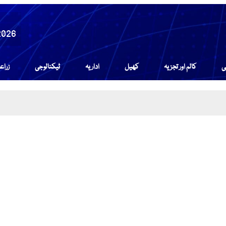
2026
ی
کالم اور تجزیہ
کھیل
اداریہ
ٹیکنالوجی
زرا