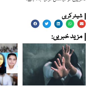
شیئر کریں
:مزید خبریں