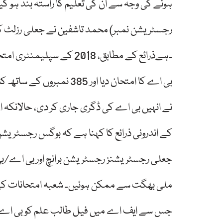
محمد تاشفین نے جعلی رزلٹ کارڈ کی
بی اے کا امتحان دیا اور 
نے انہیں بی اے کی ڈگری جاری کر دی، حالانکہ ا
کے اندرونی ذرائع کا کہنا ہے کہ بوگس رجسٹریش
جعلی رجسٹریشنز رجسٹریشن برانچ اور بی اے/بی ا
ملی بھگت سے ممکن ہوئیں۔ شعبہ امتحانات کے اف
جس سے ایف اے میں فیل طالب علم کو بی اے کی