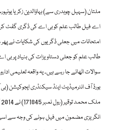
ملتان (سہیل چوہدری سے) بہاؤالدین زکریا یونیو
اے فیل طالب علم کو بی اے کی ڈگری گفٹ کر دی
امتحانات میں جعلی ڈگریوں کی شکایات نے پھر سر
طالب علم کو جعلی دستاویزات کی بنیاد پر بی ا
سوالات اٹھائے جا رہے ہیں۔ یہ واقعہ تعلیمی ادا
بورڈ آف انٹرمیڈیٹ اینڈ سیکنڈری ایجوکیشن (بی 
م
انگریزی مضمون میں فیل ہونے کی وجہ سے اسے تما