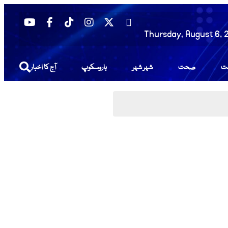
Thursday, August 6, 
عت
صحت
شہر شہر
ہاروسکوپ
آج کا اخبار