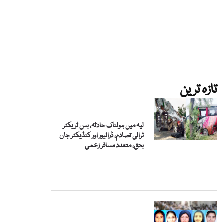
تازہ ترین
لیہ میں ہولناک حادثہ، بس ٹریکٹر
ٹرالی تصادم، ڈرائیور اور کنڈیکٹر جاں
بحق، متعدد مسافر زخمی