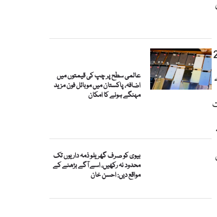
ں
1 کے تحت انہوں نے
عالمی سطح پر چپ کی قیمتوں میں
اضافہ، پاکستان میں موبائل فون مزید
مہنگے ہونے کا امکان
ت
بیوی کو صرف گھریلو ذمہ داریوں تک
محدود نہ رکھیں، اسے آگے بڑھنے کے
مواقع دیں: احسن خان