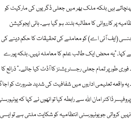
ہنچاتے ہیں بلکہ ملک بھر میں جعلی ڈگریوں کی مارکیٹ کو
میہ پر کارروائی کا مطالبہ بلند ہو گیا ہے۔ ہائی ایجوکیشن
جنسی (ایف آئی اے) کو معاملے کی تحقیقات کا حکم دینے کی
ے کہا، “یہ محض ایک طالب علم کا معاملہ نہیں، بلکہ پورے
فوری طور پر تمام جعلی رجسٹریشنز کا آڈٹ کیا جائے۔” ذرائع کا
۔ یہ واقعہ تعلیمی اداروں میں شفافیت کی شدید ضرورت کو اجاگ
سر ڈاکٹر امان اللہ سے رابطہ کیا تو انھوں نے کہا کہ یونیورسٹ
ں کرواتی جو یونیورسٹی انتظامیہ کو شکایت ملتی ہے تو ایسی