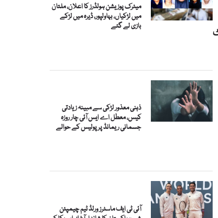
میٹرک پوزیشن ہولڈرز کا اعلان، ملتان
میں لڑکیاں، بہاولپور، ڈیرہ میں لڑکے
بازی لے گئے
ٹ
ذہنی معذور لڑکی سے مبینہ زیادتی
کیس، معطل اے ایس آئی چار روزہ
جسمانی ریمانڈ پر پولیس کے حوالے
آئی ٹی ایف ماسٹرز ورلڈ ٹیم چیمپئن