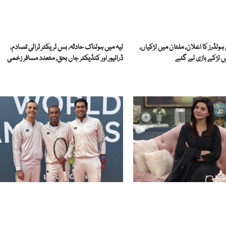
ولڈرز کا اعلان، ملتان میں لڑکیاں،
لیہ میں ہولناک حادثہ، بس ٹریکٹر ٹرالی تصادم،
میں لڑکے بازی لے گئے
ڈرائیور اور کنڈیکٹر جاں بحق، متعدد مسافر زخمی