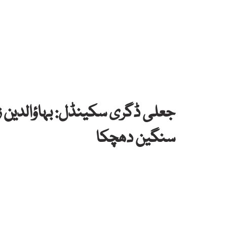
جعلی ڈگری سکینڈل: بہاؤالدین زک
سنگین دھچکا