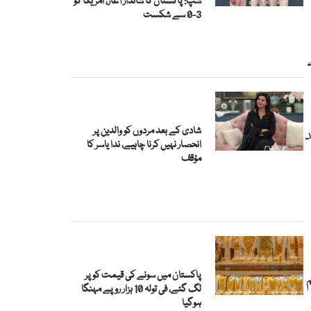
شپ: پاکستان کا شاندار آغاز، امریکا کو
3-0 سے شکست
شادی کے بعد مردوں کو والدین پر
د
انحصار نہیں کرنا چاہیے، ندا یاسر کا
مؤقف
پاکستان میں سونے کی قیمت کو پر
لگ گئے، فی تولہ 10 ہزار روپے مہنگا
ہوگیا