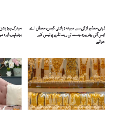
ذہنی معذور لڑکی سے مبینہ زیادتی کیس، معطل اے
میٹرک پوزیشن ہ
ایس آئی چار روزہ جسمانی ریمانڈ پر پولیس کے
بہاولپور، ڈیرہ 
حوالے