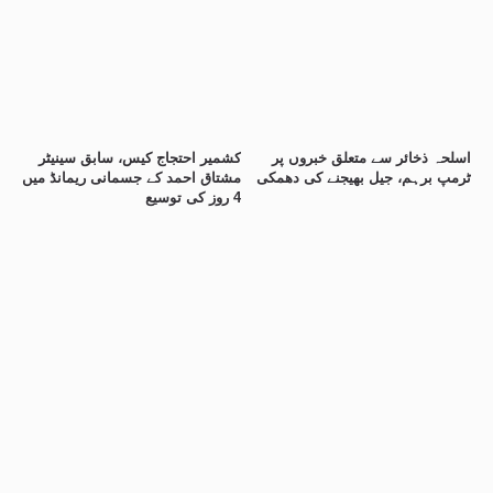
اسلحہ ذخائر سے متعلق خبروں پر
کشمیر احتجاج کیس، سابق سینیٹر
ٹرمپ برہم، جیل بھیجنے کی دھمکی
مشتاق احمد کے جسمانی ریمانڈ میں
4 روز کی توسیع