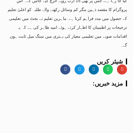
کیا جا رہا ہے، جس پر بھی 15 ارب روپے خرچ کیے جائیں گے۔ اس
پروگرام کا مقصد ذہین مگر کم وسائل رکھنے والے طلبہ کو اعلیٰ تعلیم
کے حصول میں مدد فراہم کرنا ہے۔ماہرین تعلیم نے بجٹ میں تعلیمی
ترجیحات پر اطمینان کا اظہار کرتے ہوئے امید ظاہر کی ہے کہ یہ
اقدامات صوبے میں تعلیمی معیار کی بہتری میں سنگ میل ثابت ہوں
گے۔
شیئر کریں
:مزید خبریں