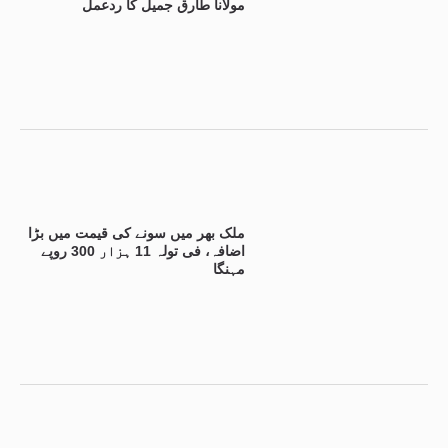
مولانا طارق جمیل کا ردعمل
ملک بھر میں سونے کی قیمت میں بڑا
اضافہ، فی تولہ 11 ہزار 300 روپے
مہنگا