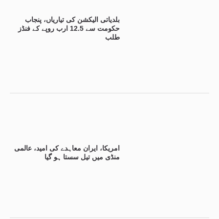
بلدیاتی الیکشن کی تیاریاں، پنجاب
حکومت سے 12.5 ارب روپے کے فنڈز
طلب
امریکا، ایران معاہدے کی امید، عالمی
منڈی میں تیل سستا ہو گیا