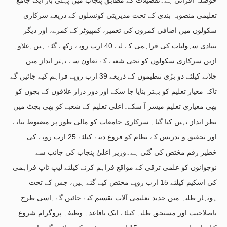
تعلیمی منصوبہ بندی کے تحت مدیریتی کونسلوں کے ذریعے سرکاری
سکولوں میں اضافی کمروں کی تعمیر، کمپیوٹر کے کمرے، اور دیگر
بنیادی سہولیات کی فراہمی کے لیے 40 ارب روپے رکھے گئے ہیں۔علاوہ
ازیں سرکاری سکولوں کو نجی شعبے کے تعاون سے بہتر انداز میں
چلانے کیلئے دو بڑی تنظیموں کے ذریعے 39 ارب روپے فراہم کیے جائیں گے
تاکہ معیار تعلیم کو بہتر بنایا جا سکے اور دور دراز علاقوں کے بچوں کو
بھی معیاری تعلیم میسر آ سکے۔اعلیٰ تعلیم کے شعبے کو بھی بجٹ میں
نظر انداز نہیں کیا گیا۔ سرکاری جامعات کو مالی طور پر مضبوط بنانے
اور تحقیق و تدریس کے نظام کو فروغ دینے کیلئے 25 ارب روپے کی
خطیر رقم مختص کی گئی ہے۔وزیر اعلیٰ پنجاب کی جانب سے
نوجوانوں کو علمی ترقی کے مواقع فراہم کرنے کیلئے لیپ ٹاپ فراہمی
کی اسکیم کیلئے 15 ارب روپے مختص کیے گئے ہیں، جس کے تحت
ہونہار طلبہ میں جدید تعلیمی آلات تقسیم کیے جائیں گے۔اسی طرح
باصلاحیت اور مستحق طلبہ کیلئے ایک باقاعدہ وظیفہ پروگرام شروع