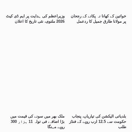
خواتین کے کھانا نہ پکانے کے رجحان
وزیراعظم کی ہدایت پر ایم ڈی کیٹ
پر مولانا طارق جمیل کا ردعمل
2026 ملتوی، نئی تاریخ کا اعلان
بلدیاتی الیکشن کی تیاریاں، پنجاب
ملک بھر میں سونے کی قیمت میں
حکومت سے 12.5 ارب روپے کے فنڈز
بڑا اضافہ، فی تولہ 11 ہزار 300
طلب
روپے مہنگا