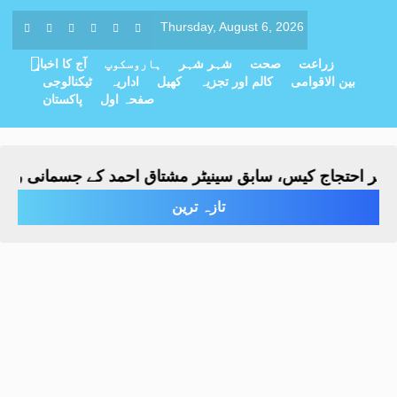
Thursday, August 6, 2026
زراعت
صحت
شہر شہر
ہاروسکوپ
آج کا اخبار
بین الاقوامی
کالم اور تجزیہ
کھیل
اداریہ
ٹیکنالوجی
صفحہ اول
پاکستان
حتجاج کیس، سابق سینیٹر مشتاق احمد کے جسمانی ریمانڈ میں 4 روز کی ت
تازہ ترین