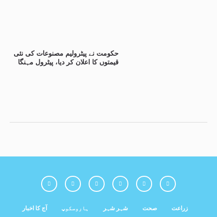
حکومت نے پیٹرولیم مصنوعات کی نئی
قیمتوں کا اعلان کر دیا، پیٹرول مہنگا
زراعت
صحت
شہر شہر
ہاروسکوپ
آج کا اخبار