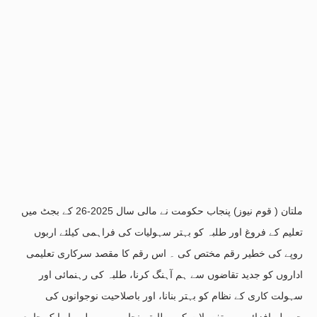
ملتان ( قوم نیوز) پنجاب حکومت نے مالی سال 2025-26 کے بجٹ میں
تعلیم کے فروغ اور طلبہ کو بہتر سہولیات کی فراہمی کیلئے اربوں
روپے کی خطیر رقم مختص کی ۔ اس رقم کا مقصد سرکاری تعلیمی
اداروں کو جدید تقاضوں سے ہم آہنگ کرنا، طلبہ کی رہنمائی اور
سہولت کاری کے نظام کو بہتر بنانا، اور باصلاحیت نوجوانوں کی
حوصلہ افزائی ہے۔تفصیلات کے مطابق پنجاب میں پہلی بار ایک جامع