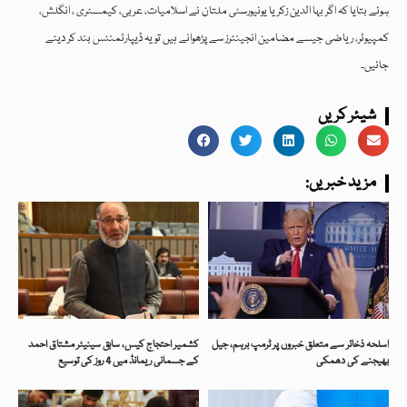
ہوئے بتایا کہ اگر بہا الدین زکریا یونیورسٹی ملتان نے اسلامیات، عربی، کیمسٹری ، انگلش،
کمپیوٹر، ریاضی جیسے مضامین انجینئرز سے پڑھوانے ہیں تو یہ ڈیپارٹمنٹس بند کر دیئے
جائیں۔
شیئر کریں
:مزید خبریں
اسلحہ ذخائر سے متعلق خبروں پر ٹرمپ برہم، جیل
کشمیر احتجاج کیس، سابق سینیٹر مشتاق احمد
بھیجنے کی دھمکی
کے جسمانی ریمانڈ میں 4 روز کی توسیع