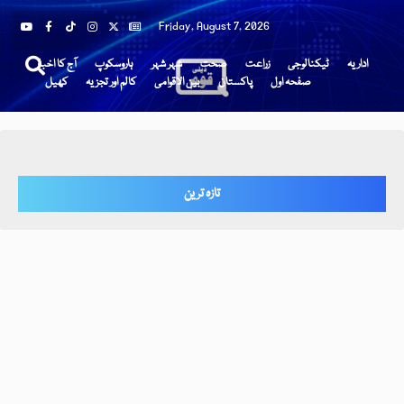
Friday, August 7, 2026
اداریہ
ٹیکنالوجی
زراعت
صحت
شہر شہر
ہاروسکوپ
آج کا اخبار
صفحہ اول
پاکستان
بین الاقوامی
کالم اور تجزیہ
کھیل
تازہ ترین