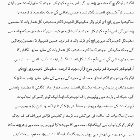
انگلش لینگویج کا مضمون پڑھائیں گی۔ اسی طرح مکینیکل انجینئرنگ ڈیپارٹمنٹ میں قرآن
مجید کا ترجمہ 5th سمسٹر کو آرکیٹیکچر انجینئر ڈاکٹر شمزہ جمیل پڑھائیں گی جبکہ
ملائیشیا سے پی ایچ ڈی کرنے والی مکینیکل انجینئر ڈاکٹر مستبشرہ گل شماریات کا مضمون
پڑھائیں گی۔ اسی طرح مکینیکل انجینئر ڈاکٹر شازیہ نور کیمسٹری کا مضمون جبکہ چائنہ سے
مکینکل انجینئرنگ میں پی ایچ ڈی کرنے والے ڈاکٹر نوید حسین کمپیوٹر کا مضمون پڑھائیں
گے جبکہ مکینکل انجینئرنگ ڈاکٹر مستبشرہ گل شماریات کے ساتھ ساتھ انگلش کا
مضمون پڑھائیں گی۔ اسی طرح مکینیکل انجینئرنگ ڈیپارٹمنٹ کے ساتویں سمسٹر میں
آرکیٹیکچر انجینئر ڈاکٹر نوشین بلوچ قرآن مجید کا ترجمہ ، مکینکل انجینئر و پی ایچ ڈی
ایگریکلچر انجینئر ڈاکٹر اخلاق احمد قرآن مجید کے ترجمے کے ساتھ ساتھ بزنس سٹڈیز کا
مضمون انٹرپرینیورشپ جبکہ مکینکل انجنیئر محمد فاروق زمان انگلش کا مضمون پڑھائیں
گے۔ جبکہ اس بارے میں یونیورسٹی آف انجینئرنگ اینڈ ٹیکنالوجی لاہور کے اسلامیات
ڈیپارٹمنٹ کے سابقہ سربراہ و پروفیسر حافظ شہباز کا کہنا تھا کہ بہا الدین زکریا یونیورسٹی
ملتان اسلامیات کے اساتذہ کی حق تلفی بند کرے اور تعلیمی کوالٹی میں اضافے کے بجائے
کوالٹی کو گرایا جا رہا ہے کیونکہ ایک مضمون کا سپیشلائزڈ ٹیچر ہی وہ مضمون بہتر پڑھا سکتا
ہے۔ اس بارے میں ایم فل و پی ایچ ڈی بے روزگار طلبا و طالبات نے روزنامہ قوم سے بات کرتے