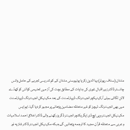
ملتان (سٹاف رپورٹر) بہا الدین زکریا یونیورسٹی ملتان کے کم تدریسی تجربے کے حامل وائس
چانسلر ڈاکٹر زبیر اقبال غوری کی ہدایات کے مطابق بچت کی آڑ میں تعلیمی کوالٹی کو کھڈے
لائن لگاتے ہوئے آرکیٹیکچر انجینئرنگ ڈیپارٹمنٹ کے بعد مکینیکل انجینئرنگ ڈیپارٹمنٹ
میں بھی انجینئرنگ ٹیچرز کو غیر متعلقہ مضامین پڑھانے پر مجبور کر دیا گیا۔ ایم ایس
مکینیکل انجینئر و پی ایچ ڈی ایگریکلچر انجینئر ڈگریز رکھنے والے ڈاکٹر اخلاق احمد اسلامیات
و عربی سے متعلقہ قرآن مجید کا ترجمہ پڑھائیں گےجبکہ مکینیکل انجینئر ڈاکٹر شازیہ نور