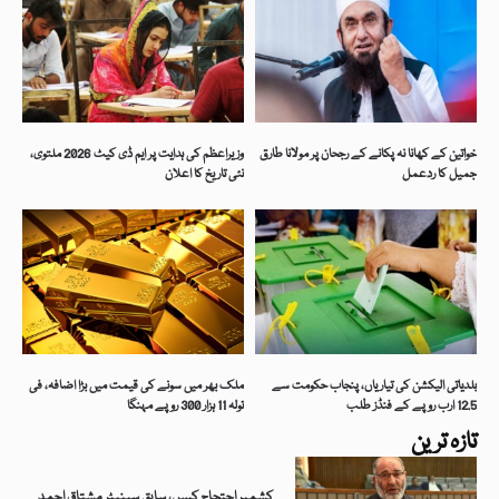
خواتین کے کھانا نہ پکانے کے رجحان پر مولانا طارق
وزیراعظم کی ہدایت پر ایم ڈی کیٹ 2026 ملتوی،
جمیل کا ردعمل
نئی تاریخ کا اعلان
بلدیاتی الیکشن کی تیاریاں، پنجاب حکومت سے
ملک بھر میں سونے کی قیمت میں بڑا اضافہ، فی
12.5 ارب روپے کے فنڈز طلب
تولہ 11 ہزار 300 روپے مہنگا
تازہ ترین
کشمیر احتجاج کیس، سابق سینیٹر مشتاق احمد