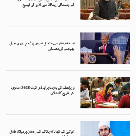
کے جسمانی ریمانڈ میں 4 روز کی توسیع
اسلحہ ذخائر سے متعلق خبروں پر ٹرمپ برہم، جیل
بھیجنے کی دھمکی
وزیراعظم کی ہدایت پر ایم ڈی کیٹ 2026 ملتوی،
نئی تاریخ کا اعلان
خواتین کے کھانا نہ پکانے کے رجحان پر مولانا طارق