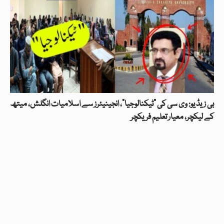
بی زیڈ یو: وی سی کی “ٹیکنالوجیا”، انجینیئرز سے اسلامیات انگلش، میتھ
کے لیکچر، معیار تعلیم فریکچر