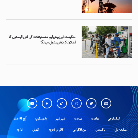
حکومت نے پیٹرولیم مصنوعات کی نئی قیمتوں کا
اعلان کر دیا، پیٹرول مہنگا
ٹیکنالوجی
زراعت
صحت
شہر شہر
ہاروسکوپ
آج کا اخبار
صفحہ اول
پاکستان
بین الاقوامی
کالم اور تجزیہ
کھیل
اداریہ