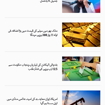
جمیل کا ردعمل
ملک بھر میں سونے کی قیمت میں بڑا اضافہ، فی
تولہ 11 ہزار 300 روپے مہنگا
بلدیاتی الیکشن کی تیاریاں، پنجاب حکومت سے
12.5 ارب روپے کے فنڈز طلب
امریکا، ایران معاہدے کی امید، عالمی منڈی میں
تیل سستا ہو گیا