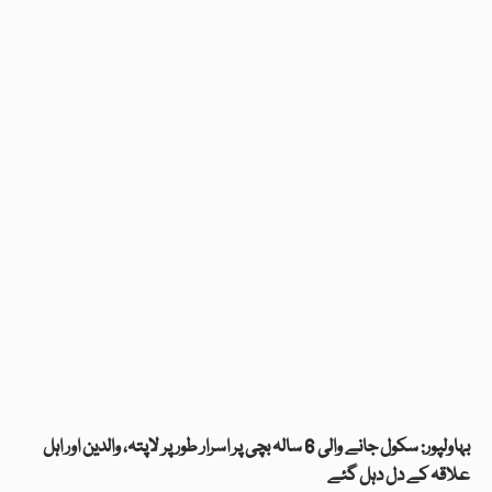
بہاولپور: سکول جانے والی 6 سالہ بچی پر اسرار طور پر لاپتہ، والدین اور اہل
علاقہ کے دل دہل گئے