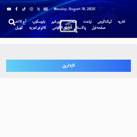
Monday, August 10, 2026
اداریہ
ٹیکنالوجی
زراعت
صحت
شہر شہر
ہاروسکوپ
آج کا اخبار
صفحہ اول
پاکستان
بین الاقوامی
کالم اور تجزیہ
کھیل
تازہ ترین