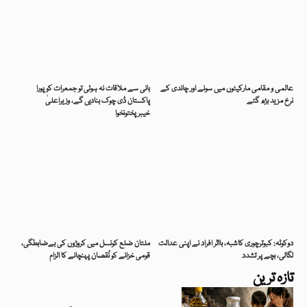
عالمی و مقامی مارکیٹوں میں سونے اور چاندی کے
بانی سے ملاقات نہ ہوئی تو جمعرات کو پورا
نرخ مزید بڑھ گئے
پاکستان ڈی چوک بنادیں گے، وزیراعلیٰ
خیبرپختونخوا
دوکوٹہ: کبوترچوری کاشبہ، بااثر افراد نے اپنی عدالت
ملتان ضلع کونسل میں کروڑوں کی بےضابطگی،
لگالی، بچے پر تشدد
قومی خزانے کو نُقصان پہنچانے کا الزام
تازہ ترین