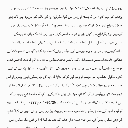
بہاولپور (کرائم سیل) اساتذہ کے تشدد کا خوف یا کوئی اور وجہ؟ چھ سالہ منتشاہ بی بی سکول
پڑھنے کے لیے گئی؛ اس کا بستہ تو واپس مل گیا مگر تین روز گزر جانے کے باوجود ابھی تک بچی
کا کوئی سراغ نہیں ملا۔ تھانہ صدر پولیس نے مقدمہ درج کر لیا مگر سکول کے سی سی ٹی وی
کیمروں اور دیگر ذرائع سے کوئی ٹھوس شواہد حاصل کرنے میں ابھی تک کامیاب نہ ہوسکی۔
والدین غم سے نڈھال، سکول انتظامیہ پر غفلت اور نامکمل سیکیورٹی انتظامات کے الزامات
عائد کر رہے ہیں۔ ڈی پی او بہاولپور سے فوری نوٹس لینے کا مطالبہ کر دیا گیا ہے۔تفصیلات کے
مطابق ریلوے اسٹیشن مسلم ٹاؤن کے رہائشی محمد عقیل نے روزنامہ قوم کو بتایا کہ دس نومبر
کو صبح ساڑھے آٹھ بجے میری بیٹی دوسرے بچوں کے ساتھ اظہر پبلک سکول پڑھنے کے لیے
گئی۔ سکول انتظامیہ نے مجھے نو بجے فون کر کے بتایا کہ آپ کی بچی سکول نہیں پہنچی اور اس
کا بستہ میرے حوالے کر کے بچی کو ڈھونڈنے کے لیے کہا۔ میں نے15 پر کال کی اور تھانے جا کر
درخواست دی تو پولیس نے کہا کہ آپ خود اپنی بچی تلاش کریں، آپ کا مقدمہ درج ہو جائے گا۔
اس کے بعد اگلے روز تھانہ صدر پولیس نے مقدمہ نمبر 1760/25 بجِرم 363 ت پ کے تحت درج
کر لیا۔والدین کے مطابق سکول انتظامیہ مسلسل جھوٹ بول رہی ہے۔ پہلے انہوں نے کہا کہ آپ
کی بچی اسکول نہیں آئی۔ اسی طرح بستہ مل جانے کے بعد پھر کہا کہ آئی تھی مگر اسکول میں