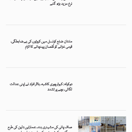
نرخ مزید بڑھ گئے
ملتان ضلع کونسل میں کروڑوں کی بےضابطگی،
قومی خزانے کو نُقصان پہنچانے کا الزام
دوکوٹہ: کبوترچوری کاشبہ، بااثر افراد نے اپنی عدالت
لگالی، بچے پر تشدد
صاف پانی کی مشینری بند، عمارتیں دلہن کی طرح