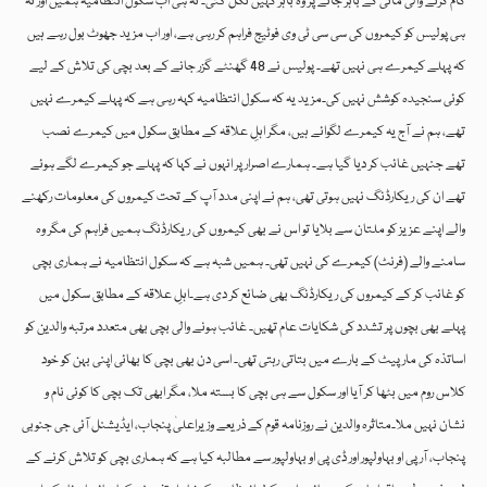
کام کرنے والی مائی کے باہر جانے پر وہ باہر کہیں نکل گئی۔ نہ ہی اب سکول انتظامیہ ہمیں اور نہ
ہی پولیس کو کیمروں کی سی سی ٹی وی فوٹیج فراہم کر رہی ہے، اور اب مزید جھوٹ بول رہے ہیں
کہ پہلے کیمرے ہی نہیں تھے۔ پولیس نے 48 گھنٹے گزر جانے کے بعد بچی کی تلاش کے لیے
کوئی سنجیدہ کوشش نہیں کی۔مزید یہ کہ سکول انتظامیہ کہہ رہی ہے کہ پہلے کیمرے نہیں
تھے، ہم نے آج یہ کیمرے لگوائے ہیں، مگر اہلِ علاقہ کے مطابق سکول میں کیمرے نصب
تھے جنہیں غائب کر دیا گیا ہے۔ ہمارے اصرار پر انہوں نے کہا کہ پہلے جو کیمرے لگے ہوئے
تھے ان کی ریکارڈنگ نہیں ہوتی تھی، ہم نے اپنی مدد آپ کے تحت کیمروں کی معلومات رکھنے
والے اپنے عزیز کو ملتان سے بلایا تو اس نے بھی کیمروں کی ریکارڈنگ ہمیں فراہم کی مگر وہ
سامنے والے (فرنٹ) کیمرے کی نہیں تھی۔ ہمیں شبہ ہے کہ سکول انتظامیہ نے ہماری بچی
کو غائب کر کے کیمروں کی ریکارڈنگ بھی ضائع کر دی ہے۔اہلِ علاقہ کے مطابق سکول میں
پہلے بھی بچوں پر تشدد کی شکایات عام تھیں۔ غائب ہونے والی بچی بھی متعدد مرتبہ والدین کو
اساتذہ کی مارپیٹ کے بارے میں بتاتی رہتی تھی۔ اسی دن بھی بچی کا بھائی اپنی بہن کو خود
کلاس روم میں بٹھا کر آیا اور سکول سے ہی بچی کا بستہ ملا، مگر ابھی تک بچی کا کوئی نام و
نشان نہیں ملا۔متاثرہ والدین نے روزنامہ قوم کے ذریعے وزیراعلیٰ پنجاب، ایڈیشنل آئی جی جنوبی
پنجاب، آر پی او بہاولپور اور ڈی پی او بہاولپور سے مطالبہ کیا ہے کہ ہماری بچی کو تلاش کرنے کے