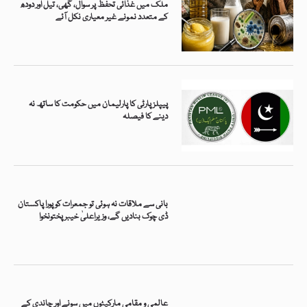
ملک میں غذائی تحفظ پر سوال، گھی، تیل اور دودھ
کے متعدد نمونے غیر معیاری نکل آئے
پیپلزپارٹی کا پارلیمان میں حکومت کا ساتھ نہ
دینے کا فیصلہ
بانی سے ملاقات نہ ہوئی تو جمعرات کو پورا پاکستان
ڈی چوک بنادیں گے، وزیراعلیٰ خیبرپختونخوا
عالمی و مقامی مارکیٹوں میں سونے اور چاندی کے