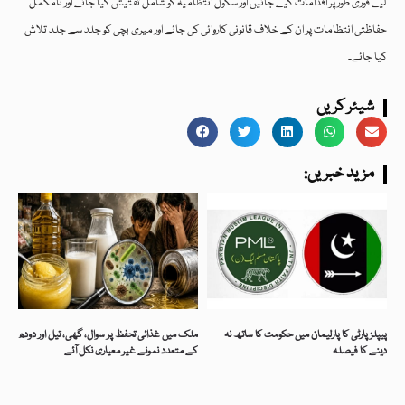
لیے فوری طور پر اقدامات کیے جائیں اور سکول انتظامیہ کو شامل تفتیش کیا جائے اور نامکمل
حفاظتی انتظامات پر ان کے خلاف قانونی کاروائی کی جائے اور میری بچی کو جلد سے جلد تلاش
کیا جائے۔
شیئر کریں
:مزید خبریں
پیپلزپارٹی کا پارلیمان میں حکومت کا ساتھ نہ
ملک میں غذائی تحفظ پر سوال، گھی، تیل اور دودھ
دینے کا فیصلہ
کے متعدد نمونے غیر معیاری نکل آئے