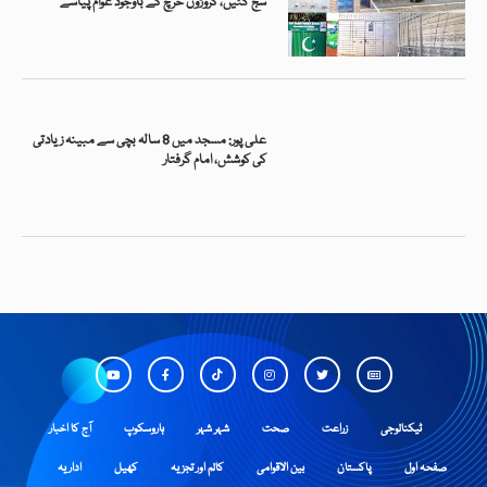
سج گئیں، کروڑوں خرچ کے باوجود عوام پیاسے
علی پور: مسجد میں 8 سالہ بچی سے مبینہ زیادتی
کی کوشش، امام گرفتار
ٹیکنالوجی
زراعت
صحت
شہر شہر
ہاروسکوپ
آج کا اخبار
صفحہ اول
پاکستان
بین الاقوامی
کالم اور تجزیہ
کھیل
اداریہ