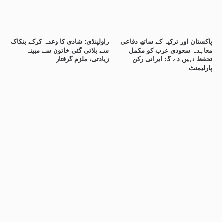
پاکستان اور ترکیہ کے ساتھ دفاعی
راولپنڈی: شادی کا وعدہ کرکے بنکاک
معاہدہ سعودی عرب کو مکمل
سے بلائی گئی خاتون سے مبینہ
تحفظ نہیں دے گا: ایرانی رکن
زیادتی، ملزم گرفتار
پارلیمنٹ