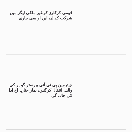
قومی کرکٹرز کو غیر ملکی لیگز میں
شرکت کے لیے این او سی جاری
چیئرمین پی ٹی آئی بیرسٹر گوہر کی
والدہ انتقال کرگئیں، نماز جنازہ آج ادا
کی جائے گی