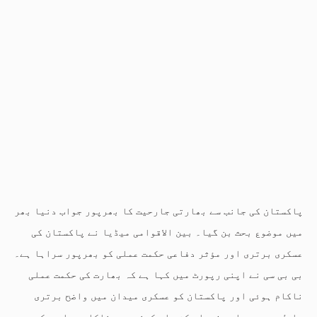
پاکستان کی جانب سے بھارتی جارحیت کا بھرپور جواب دنیا بھر
میں موضوع بحث بن گیا۔ بین الاقوامی میڈیا نے پاکستان کی
عسکری برتری اور مؤثر دفاعی حکمت عملی کو بھرپور سراہا ہے۔
بی بی سی نے اپنی رپورٹ میں کہا ہے کہ بھارت کی حکمت عملی
ناکام ہوئی اور پاکستان کو عسکری میدان میں واضح برتری
حاصل رہی۔ بھارت فیصلہ کن وار کرنے میں ناکام رہا جب کہ