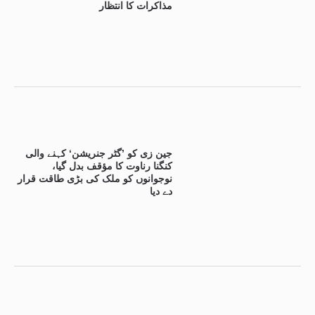
مذاکرات کا انتظار
جین زی کو ’گٹر جنریشن‘ کہنے والی
کنگنا رناوت کا مؤقف بدل گیا،
نوجوانوں کو ملک کی بڑی طاقت قرار
دے دیا