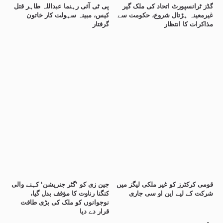
گڈز ٹرانسپورٹ اتحاد کی ملک گیر
پی ٹی آئی رہنما عبداللہ طاہر قتل
غیرمعینہ ہڑتال شروع، حکومت سے
کیس، مبینہ سہولت کار خاتون
مذاکرات کا انتظار
گرفتار
قومی کرکٹرز کو غیر ملکی لیگز میں
جین زی کو ’گٹر جنریشن‘ کہنے والی
شرکت کے لیے این او سی جاری
کنگنا رناوت کا مؤقف بدل گیا،
نوجوانوں کو ملک کی بڑی طاقت
قرار دے دیا