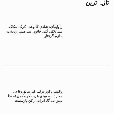
تازہ ترین
راولپنڈی: شادی کا وعدہ کرکے بنکاک
سے بلائی گئی خاتون سے مبینہ زیادتی،
ملزم گرفتار
پاکستان اور ترکیہ کے ساتھ دفاعی
معاہدہ سعودی عرب کو مکمل تحفظ
نہیں دے گا: ایرانی رکن پارلیمنٹ