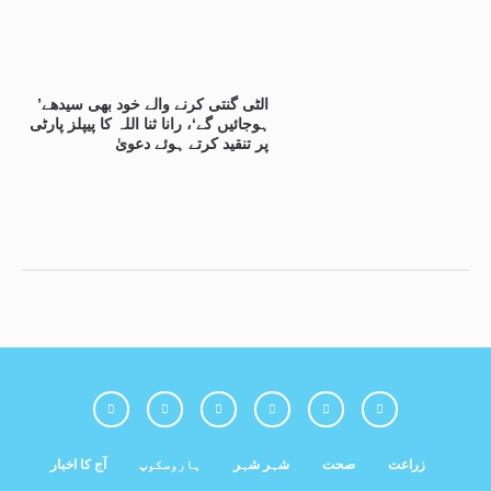
’الٹی گنتی کرنے والے خود بھی سیدھے
ہوجائیں گے‘، رانا ثنا اللہ کا پیپلز پارٹی
پر تنقید کرتے ہوئے دعویٰ
زراعت
صحت
شہر شہر
ہاروسکوپ
آج کا اخبار