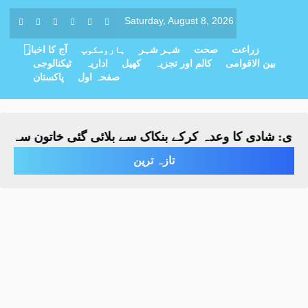
Saturday, August 8, 2026
زراعت
صحت
شہر شہر
ہاروسکوپ
آج کا اخبار
بین الاقوامی
کالم اور تجزیہ
کھیل
اداریہ
ٹیکنالوجی
صفحہ اول
پاکستان
ی: شادی کا وعدہ کرکے بنکاک سے بلائی گئی خاتون سے مبینہ ز
تازہ ترین