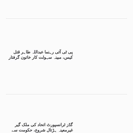
پی ٹی آئی رہنما عبداللہ طاہر قتل
کیس، مبینہ سہولت کار خاتون گرفتار
گڈز ٹرانسپورٹ اتحاد کی ملک گیر
غیرمعینہ ہڑتال شروع، حکومت سے