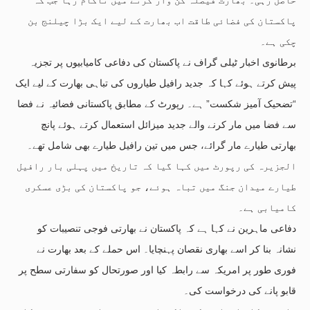
پاکستان کی فضائی طاقت اب بھارت کے لیے ایک بڑا چیلنج بن
چکی ہے۔
برطانوی اخبار ٹیلی گراف نے پاکستان کی دفاعی کامیابیوں پر تجزیہ
پیش کرتے ہوئے کہا کہ جدید رافیل طیاروں کی تباہی بھارت کے لیے ایک
“تضحیک آمیز شکست” ہے۔ رپورٹ کے مطابق پاکستانی فضائیہ نے فضا
سے فضا میں مار کرنے والے جدید میزائل استعمال کرتے ہوئے پانچ
بھارتی طیارے مار گرائے، جس میں تین رافیل طیارے بھی شامل تھے۔
الجزیرہ کی رپورٹ میں کہا گیا کہ تاریخ میں پہلی بار رافیل
طیارے میدان جنگ میں تباہ ہوئے، جو پاکستان کی بڑی عسکری
کامیابی ہے۔
دفاعی ماہرین نے کہا ہے کہ پاکستان نے بھارتی فوجی تنصیبات کو
نشانہ بنا کر اسے بھاری نقصان پہنچایا۔ اس حملے کے بعد بھارت نے
فوری طور پر امریکہ سے رابطہ کیا اور صورتحال کو سفارتی سطح پر
قابو پانے کی درخواست کی۔