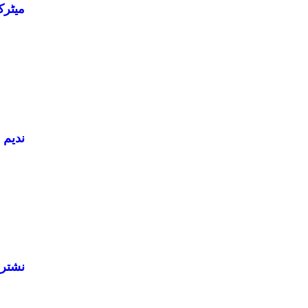
میٹرک نتائج: ملتان 5
ندیم 
نشتر کا بڑا طبی