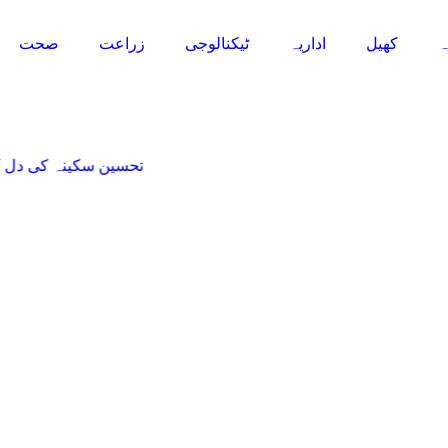
ہ
کھیل
اداریہ
ٹیکنالوجی
زراعت
صحت
تحسین سکینہ کی دل کی مراد پو