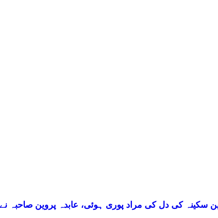
 سکینہ کی دل کی مراد پوری ہوئی، عابدہ پروین صاحبہ نے ب