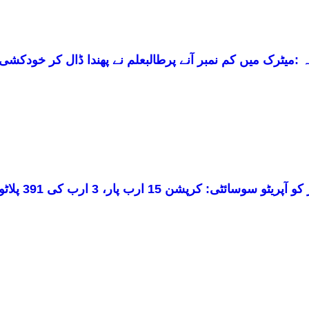
 :میٹرک میں کم نمبر آنے پرطالبعلم نے پھندا ڈال کر خودکشی
یٹو سوسائٹی: کرپشن 15 ارب پار، 3 ارب کی 391 پلاٹوں کی فائلیں غائب