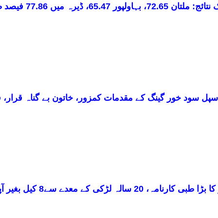
72.6، بہاولپور 65.47، ڈیرہ میں 77.86 فیصد طلبہ کامیاب
سپل سود خور گینگ کے مقدمات کمزور، خاتون بے گناہ قرار، 
 کارنامہ، 20 سالہ لڑکی کے معدے سے8 کیل بغیر آپریشن نکال لئے