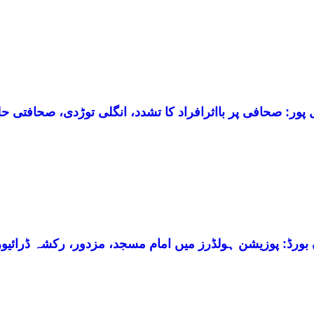
 پور: صحافی پر بااثرافراد کا تشدد، انگلی توڑدی، صحافتی ح
 بورڈ: پوزیشن ہولڈرز میں امام مسجد، مزدور، رکشہ ڈرائیور