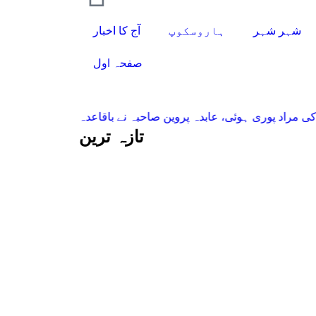
شہر شہر
ہاروسکوپ
آج کا اخبار
صفحہ اول
ری ہوئی، عابدہ پروین صاحبہ نے باقاعدہ شاگردی میں لے لیا
-
تحسین 
تازہ ترین