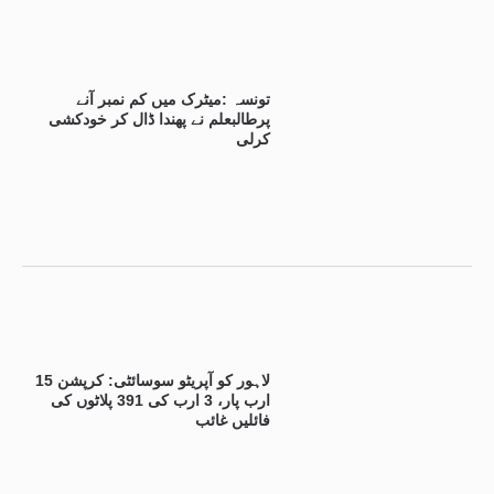
تونسہ :میٹرک میں کم نمبر آنے
پرطالبعلم نے پھندا ڈال کر خودکشی
کرلی
لاہور کو آپریٹو سوسائٹی: کرپشن 15
ارب پار، 3 ارب کی 391 پلاٹوں کی
فائلیں غائب