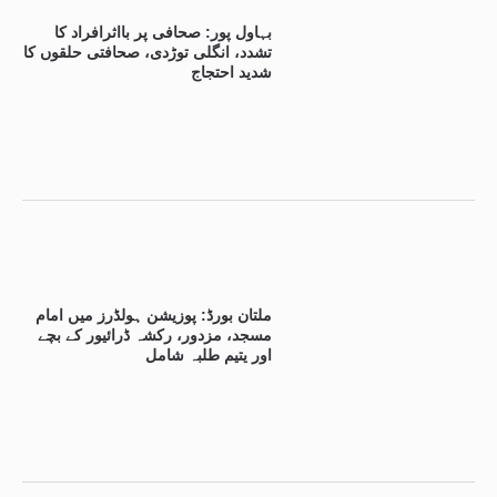
بہاول پور: صحافی پر بااثرافراد کا
تشدد، انگلی توڑدی، صحافتی حلقوں کا
شدید احتجاج
ملتان بورڈ: پوزیشن ہولڈرز میں امام
مسجد، مزدور، رکشہ ڈرائیور کے بچے
اور یتیم طلبہ شامل