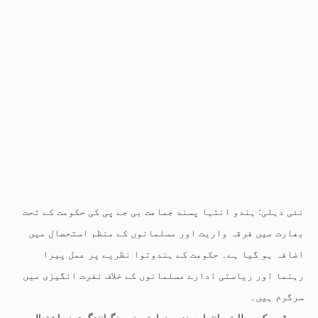
نئی دہلی: ہندو انتہا پسند جماعت بی جے پی کی حکومت کے تحت
بھارت میں فرقہ واریت اور مسلمانوں کے منظم استحصال میں
اضافہ ہو گیا ہے۔ حکومت کے ہندوتوا نظریے پر عمل پیرا
رہنما اور ریاستی ادارے مسلمانوں کے خلاف نفرت انگیزی میں
سرگرم ہیں۔
رپورٹس کے مطابق، انتہا پسند رہنما یتی نرسنگھانندگری نے اشتعال