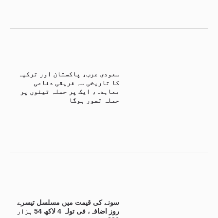
سعودی عرب، پاکستان اور ترکیہ
کا تاریخی سہ فریقی دفاعی
معاہدہ، ایک پر حملہ تینوں پر
حملہ تصور ہوگا
سونے کی قیمت میں مسلسل تیسرے
روز اضافہ، فی تولہ 4 لاکھ 54 ہزار