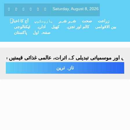
Saturday, August 8, 2026
زراعت
صحت
شہر شہر
ہاروسکوپ
آج کا اخبار
بین الاقوامی
کالم اور تجزیہ
کھیل
اداریہ
ٹیکنالوجی
صفحہ اول
پاکستان
اور موسمیاتی تبدیلی کے اثرات، عالمی غذائی قیمتیں ساڑھے 
تازہ ترین