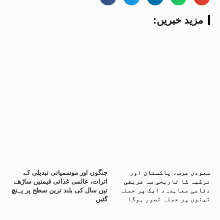
:مزید خبریں
سعودی عرب، پاکستان اور
جنگوں اور موسمیاتی تبدیلی کے
ترکیہ کا تاریخی سہ فریقی
اثرات، عالمی غذائی قیمتیں ساڑھے
دفاعی معاہدہ، ایک پر حملہ
تین سال کی بلند ترین سطح پر پہنچ
تینوں پر حملہ تصور ہوگا
گئیں