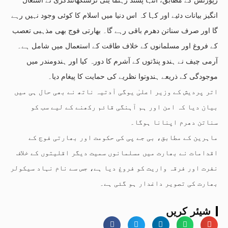
انگیز بیانات دئیے اور کہا کہ اس دنیا میں اسلام کا کوئی وجود نہیں رہے
گا اور صرف سناتن دھرم باقی رہے گا۔ بھارتی فوج بھی مذہبی تعصب
کے فروغ اور مسلمانوں کے خلاف طاقت کے استعمال میں شامل ہے۔
آرمی چیف نے ہندو پنڈتوں کے آشرم کا دورہ کیا اور ہندومندر میں
موجودگی کے ذریعے ہندوتوا نظریے کی حمایت کا پیغام دیا۔
اتر پردیش کے وزیر اعلیٰ یوگی آدتیہ ناتھ نے بھی حال ہی میں
بیان دیا کہ امن اور ہم آہنگی قائم رکھنے کے لیے سب کو
سناتن دھرم اپنانا ہوگا۔
ماہرین کے مطابق، بی جے پی کی حکومت اور بھارتی فوج کے
اقدامات نے بھارت میں مسلمانوں سمیت دیگر اقلیتوں کے خلاف
نفرت اور فرقہ واریت کو فروغ دیا ہے، جس سے نام نہاد سیکولر
بھارت کی تصویر داغدار ہو گئی ہے۔
شیئر کریں