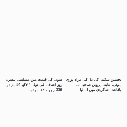
تحسین سکینہ کی دل کی مراد پوری
سونے کی قیمت میں مسلسل تیسرے
ہوئی، عابدہ پروین صاحبہ نے
روز اضافہ، فی تولہ 4 لاکھ 54 ہزار
باقاعدہ شاگردی میں لے لیا
336 روپے کا ہوگیا