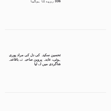
336 روپے کا ہوگیا
تحسین سکینہ کی دل کی مراد پوری
ہوئی، عابدہ پروین صاحبہ نے باقاعدہ
شاگردی میں لے لیا