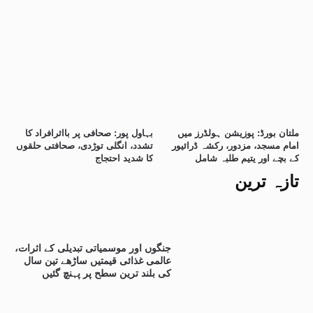
ملتان بورڈ: پوزیشن ہولڈرز میں
بہاول پور: صحافی پر بااثرافراد کا
امام مسجد، مزدور، رکشہ ڈرائیور
تشدد، انگلی توڑدی، صحافتی حلقوں
کے بچے اور یتیم طلبہ شامل
کا شدید احتجاج
تازہ ترین
جنگوں اور موسمیاتی تبدیلی کے اثرات،
عالمی غذائی قیمتیں ساڑھے تین سال
کی بلند ترین سطح پر پہنچ گئیں