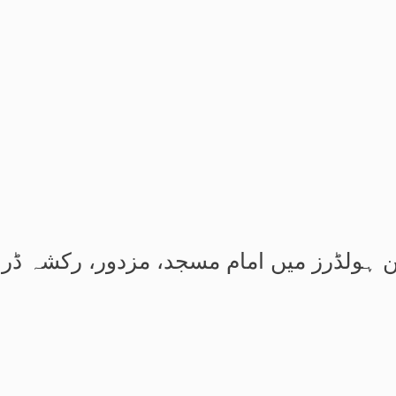
ن ہولڈرز میں امام مسجد، مزدور، رکشہ ڈرائ