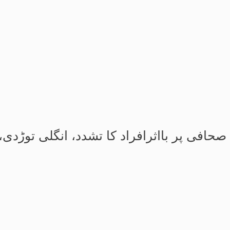
 صحافی پر بااثرافراد کا تشدد، انگلی توڑد