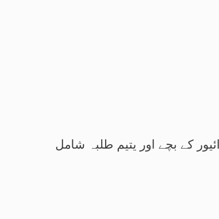
یور کے بچے اور یتیم طلبہ شامل