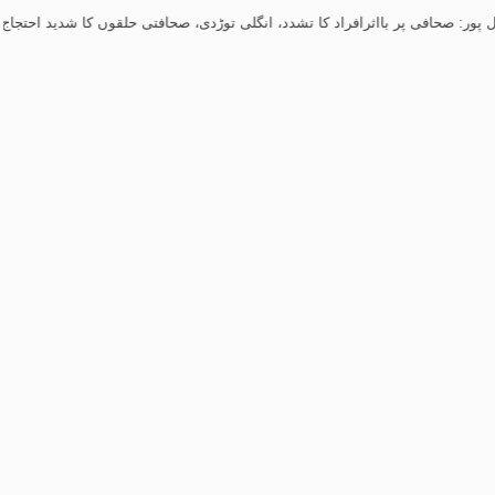
فی پر بااثرافراد کا تشدد، انگلی توڑدی، صحافتی حلقوں کا شدید احتجاج
-
بہاول پور: