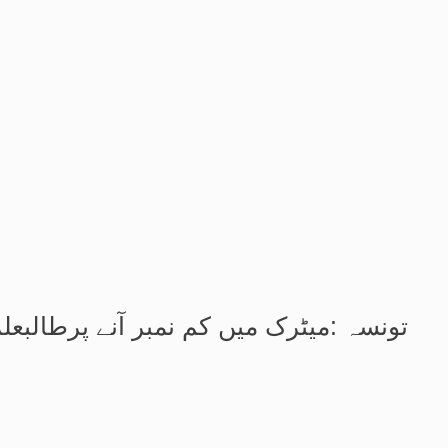
تونسہ :میٹرک میں کم نمبر آنے پرطالبع