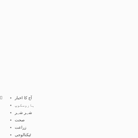
آج کا اخبار
ہاروسکوپ
شہر شہر
صحت
زراعت
ٹیکنالوجی