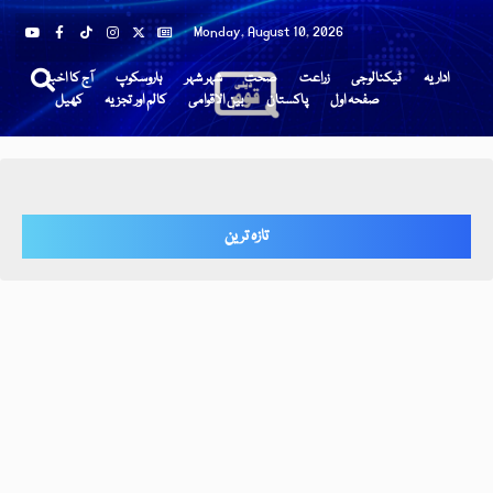
Monday, August 10, 2026
اداریہ
ٹیکنالوجی
زراعت
صحت
شہر شہر
ہاروسکوپ
آج کا اخبار
صفحہ اول
پاکستان
بین الاقوامی
کالم اور تجزیہ
کھیل
تازہ ترین