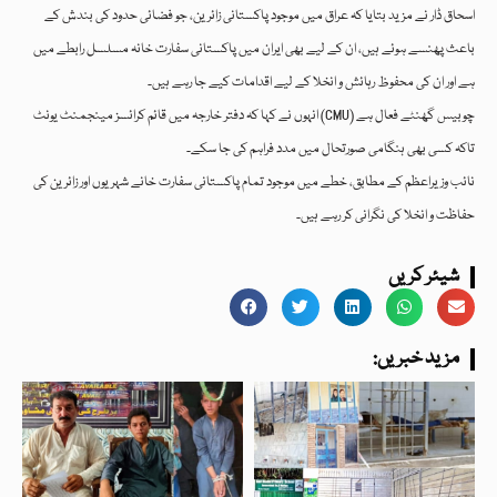
اسحاق ڈار نے مزید بتایا کہ عراق میں موجود پاکستانی زائرین، جو فضائی حدود کی بندش کے
باعث پھنسے ہوئے ہیں، ان کے لیے بھی ایران میں پاکستانی سفارت خانہ مسلسل رابطے میں
ہے اور ان کی محفوظ رہائش و انخلا کے لیے اقدامات کیے جا رہے ہیں۔
انہوں نے کہا کہ دفتر خارجہ میں قائم کرائسز مینجمنٹ یونٹ (CMU) چوبیس گھنٹے فعال ہے
تاکہ کسی بھی ہنگامی صورتحال میں مدد فراہم کی جا سکے۔
نائب وزیراعظم کے مطابق، خطے میں موجود تمام پاکستانی سفارت خانے شہریوں اور زائرین کی
حفاظت و انخلا کی نگرانی کر رہے ہیں۔
شیئر کریں
:مزید خبریں