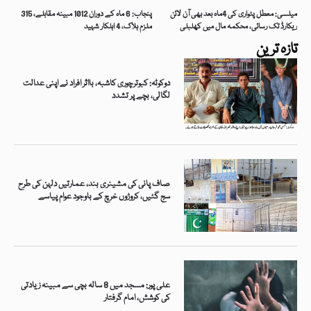
میلسی: معطل پٹواری کی 4ماہ بعد بھی آن لائن
پنجاب: 6 ماہ کے دوران 1012 مبینہ مقابلے، 315
ریکارڈ تک رسائی، محکمہ مال میں کھلبلی
ملزم ہلاک، 4 اہلکار شہید
تازہ ترین
دوکوٹہ: کبوترچوری کاشبہ، بااثر افراد نے اپنی عدالت
لگالی، بچے پر تشدد
صاف پانی کی مشینری بند، عمارتیں دلہن کی طرح
سج گئیں، کروڑوں خرچ کے باوجود عوام پیاسے
علی پور: مسجد میں 8 سالہ بچی سے مبینہ زیادتی
کی کوشش، امام گرفتار