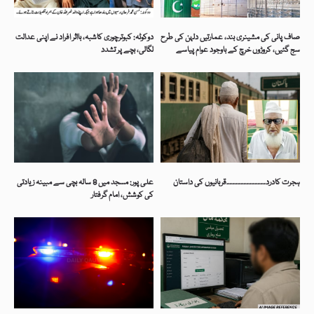
صاف پانی کی مشینری بند، عمارتیں دلہن کی طرح
دوکوٹہ: کبوترچوری کاشبہ، بااثر افراد نے اپنی عدالت
سج گئیں، کروڑوں خرچ کے باوجود عوام پیاسے
لگالی، بچے پر تشدد
ہجرت کادرد۔۔۔۔۔۔۔۔۔۔۔۔۔۔قربانیوں کی داستان
علی پور: مسجد میں 8 سالہ بچی سے مبینہ زیادتی
کی کوشش، امام گرفتار