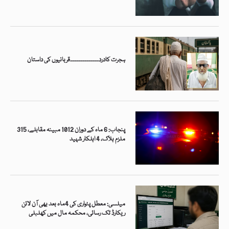
ہجرت کادرد۔۔۔۔۔۔۔۔۔۔۔۔۔۔قربانیوں کی داستان
پنجاب: 6 ماہ کے دوران 1012 مبینہ مقابلے، 315
ملزم ہلاک، 4 اہلکار شہید
میلسی: معطل پٹواری کی 4ماہ بعد بھی آن لائن
ریکارڈ تک رسائی، محکمہ مال میں کھلبلی