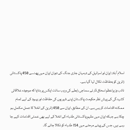
اسلام آباد: ایران اور اسرائیل کے درمیان جاری جنگ کے دوران ایران میں پھنسے 450 پاکستانی
زائرین کو بحفاظت نکال لیا گیا ہے۔
نائب وزیراعظم اسحاق ڈار نے سماجی رابطے کی ویب سائٹ ایکس پر بتایا کہ موجودہ علاقائی
کشیدگی کے پیش نظر حکومت پاکستان اپنے شہریوں کی حفاظت اور بہبود کے لیے تمام
ممکنہ اقدامات کر رہی ہے۔ ان کے مطابق، ایران سے 450 زائرین کے انخلا کا عمل مکمل ہو
چکا ہے جبکہ ایران میں مقیم پاکستانی طلباء کے انخلا کے لیے بھی عملی اقدامات کیے جا
رہے ہیں، جس کے پہلے مرحلے میں 154 طلباء کو نکالا جائے گا۔