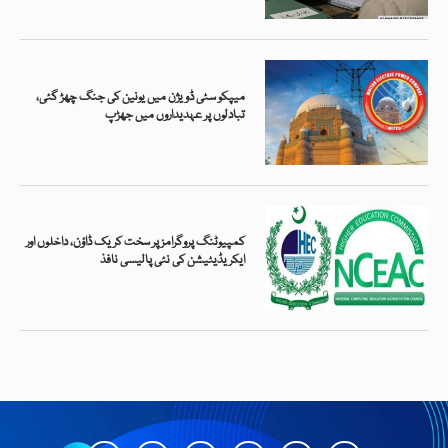
میپکو سٹی ڈویژن میں یونین کی جنگ چھڑ گئی،
تبادلوں پر عہدیداروں میں جھڑپ
کمپیوٹنگ پروگرامز پر سخت کریک ڈاؤن، داخلوں اور
ایکریڈیٹیشن کی نئی پالیسی نافذ