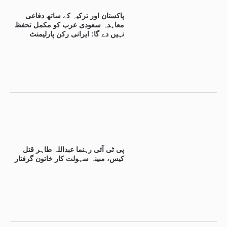
پاکستان اور ترکیہ کے ساتھ دفاعی
معاہدہ سعودی عرب کو مکمل تحفظ
نہیں دے گا: ایرانی رکن پارلیمنٹ
پی ٹی آئی رہنما عبداللہ طاہر قتل
کیس، مبینہ سہولت کار خاتون گرفتار