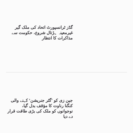
گڈز ٹرانسپورٹ اتحاد کی ملک گیر
غیرمعینہ ہڑتال شروع، حکومت سے
مذاکرات کا انتظار
جین زی کو ’گٹر جنریشن‘ کہنے والی
کنگنا رناوت کا مؤقف بدل گیا،
نوجوانوں کو ملک کی بڑی طاقت قرار
دے دیا