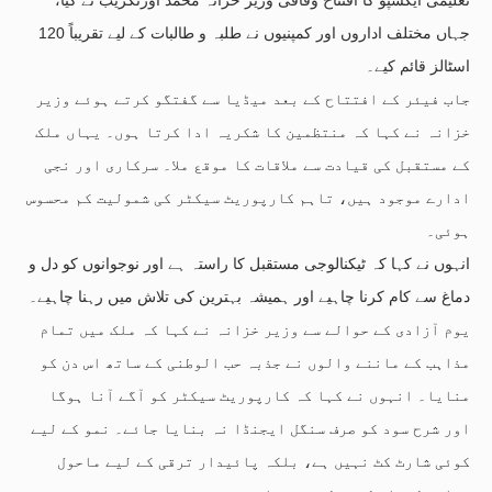
جہاں مختلف اداروں اور کمپنیوں نے طلبہ و طالبات کے لیے تقریباً 120
اسٹالز قائم کیے۔
جاب فیئر کے افتتاح کے بعد میڈیا سے گفتگو کرتے ہوئے وزیر
خزانہ نے کہا کہ منتظمین کا شکریہ ادا کرتا ہوں۔ یہاں ملک
کے مستقبل کی قیادت سے ملاقات کا موقع ملا۔ سرکاری اور نجی
ادارے موجود ہیں، تاہم کارپوریٹ سیکٹر کی شمولیت کم محسوس
ہوئی۔
انہوں نے کہا کہ ٹیکنالوجی مستقبل کا راستہ ہے اور نوجوانوں کو دل و
دماغ سے کام کرنا چاہیے اور ہمیشہ بہترین کی تلاش میں رہنا چاہیے۔
یوم آزادی کے حوالے سے وزیر خزانہ نے کہا کہ ملک میں تمام
مذاہب کے ماننے والوں نے جذبہ حب الوطنی کے ساتھ اس دن کو
منایا۔ انہوں نے کہا کہ کارپوریٹ سیکٹر کو آگے آنا ہوگا
اور شرح سود کو صرف سنگل ایجنڈا نہ بنایا جائے۔ نمو کے لیے
کوئی شارٹ کٹ نہیں ہے، بلکہ پائیدار ترقی کے لیے ماحول