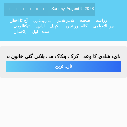
Sunday, August 9, 2026
زراعت
صحت
شہر شہر
ہاروسکوپ
آج کا اخبار
بین الاقوامی
کالم اور تجزیہ
کھیل
اداریہ
ٹیکنالوجی
صفحہ اول
پاکستان
نڈی: شادی کا وعدہ کرکے بنکاک سے بلائی گئی خاتون سے مبینہ 
تازہ ترین