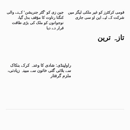
قومی کرکٹرز کو غیر ملکی لیگز میں
جین زی کو ’گٹر جنریشن‘ کہنے والی
شرکت کے لیے این او سی جاری
کنگنا رناوت کا مؤقف بدل گیا،
نوجوانوں کو ملک کی بڑی طاقت
قرار دے دیا
تازہ ترین
راولپنڈی: شادی کا وعدہ کرکے بنکاک
سے بلائی گئی خاتون سے مبینہ زیادتی،
ملزم گرفتار