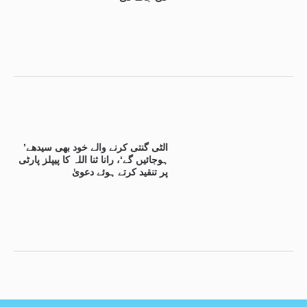
’الٹی گنتی کرنے والے خود بھی سیدھے
ہوجائیں گے‘، رانا ثنا اللہ کا پیپلز پارٹی
پر تنقید کرتے ہوئے دعویٰ