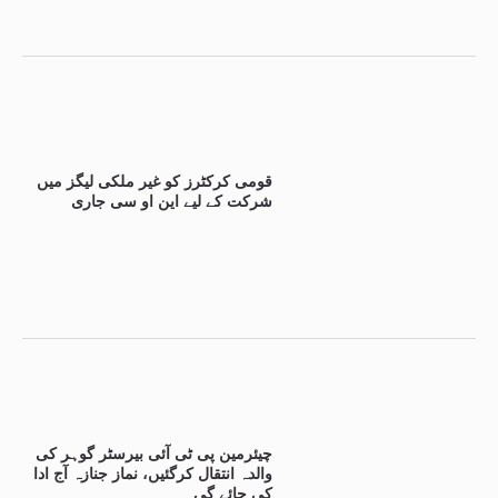
قومی کرکٹرز کو غیر ملکی لیگز میں
شرکت کے لیے این او سی جاری
چیئرمین پی ٹی آئی بیرسٹر گوہر کی
والدہ انتقال کرگئیں، نماز جنازہ آج ادا
کی جائے گی