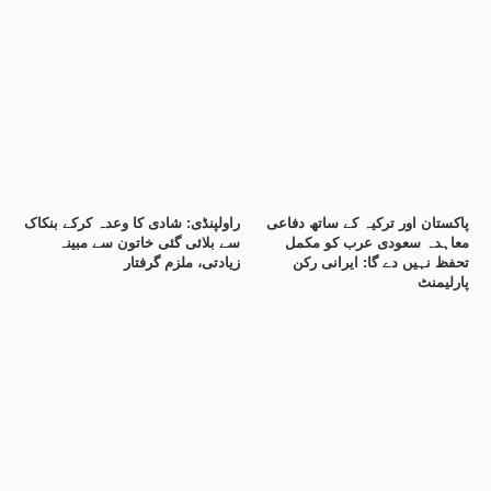
پاکستان اور ترکیہ کے ساتھ دفاعی
راولپنڈی: شادی کا وعدہ کرکے بنکاک
معاہدہ سعودی عرب کو مکمل
سے بلائی گئی خاتون سے مبینہ
تحفظ نہیں دے گا: ایرانی رکن
زیادتی، ملزم گرفتار
پارلیمنٹ