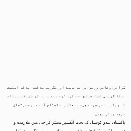
کراچی: وفاقی وزیر خزانہ محمد اورنگزیب نے کہا ہے کہ اسٹیٹ
بینک کرنسی ایکسچینج ریٹ اور شرح سود پر مؤثر طریقے سے کام
کر رہا ہے اور جیسے جیسے معاشی استحکام آئے گا، صورتحال
مزید بہتر ہوگی۔
پاکستان ہندو کونسل کے تحت ایکسپر سینٹر کراچی میں ملازمت و
تعلیمی ایکسپو کا افتتاح وفاقی وزیر خزانہ محمد اورنگزیب نے کیا،