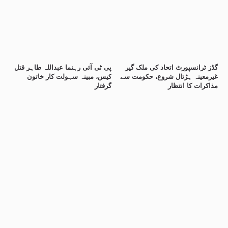
گڈز ٹرانسپورٹ اتحاد کی ملک گیر
پی ٹی آئی رہنما عبداللہ طاہر قتل
غیرمعینہ ہڑتال شروع، حکومت سے
کیس، مبینہ سہولت کار خاتون
مذاکرات کا انتظار
گرفتار