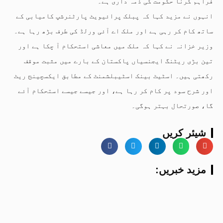
فراہم کرنا حکومت کی ذمہ داری ہے۔
انہوں نے مزید کہا کہ پبلک پرائیویٹ پارٹنرشپ کامیابی کے
ساتھ کام کر رہی ہے اور ملک اے آئی ورلڈ کی طرف بڑھ رہا ہے۔
وزیر خزانہ نے کہا کہ ملک میں معاشی استحکام آ چکا ہے اور
تین بڑی ریٹنگ ایجنسیاں پاکستان کے بارے میں مثبت موقف
رکھتی ہیں۔ اسٹیٹ بینک اسٹیبلشمنٹ کے مطابق ایکسچینج ریٹ
اور شرح سود پر کام کر رہا ہے، اور جیسے جیسے استحکام آئے
گا، صورتحال بہتر ہوگی۔
شیئر کریں
:مزید خبریں