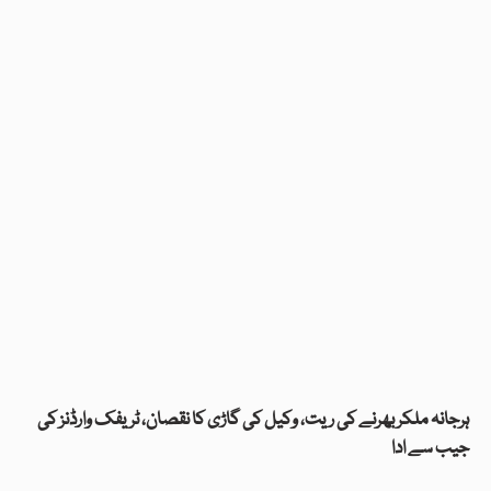
ہرجانہ ملکر بھرنے کی ریت، وکیل کی گاڑی کا نقصان، ٹریفک وارڈنز کی
جیب سے ادا