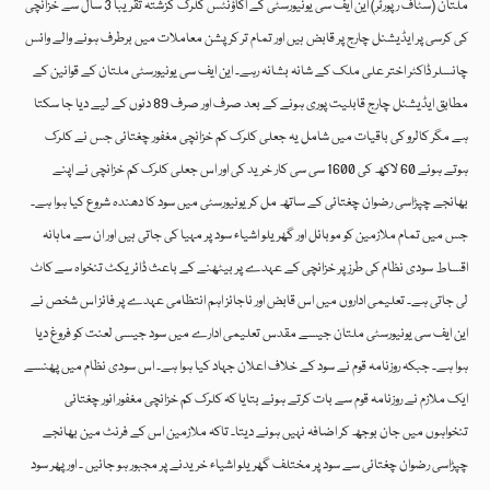
ملتان (سٹاف رپورٹر) این ایف سی یونیورسٹی کے اکاؤنٹس کلرک گزشتہ تقریباً 3 سال سے خزانچی
کی کرسی پر ایڈیشنل چارج پر قابض ہیں اور تمام تر کرپشن معاملات میں برطرف ہونے والے وائس
چانسلر ڈاکٹر اختر علی ملک کے شانہ بشانہ رہے۔ این ایف سی یونیورسٹی ملتان کے قوانین کے
مطابق ایڈیشنل چارج قابلیت پوری ہونے کے بعد صرف اور صرف 89 دنوں کے لیے دیا جا سکتا
ہے مگر کالرو کی باقیات میں شامل یہ جعلی کلرک کم خزانچی مغفور چغتائی جس نے کلرک
ہوتے ہوئے 60 لاکھ کی 1600 سی سی کار خرید کی اور اس جعلی کلرک کم خزانچی نے اپنے
بھانجے چپڑاسی رضوان چغتائی کے ساتھ مل کر یونیورسٹی میں سود کا دھندہ شروع کیا ہوا ہے۔
جس میں تمام ملازمین کو موبائل اور گھریلو اشیاء سود پر مہیا کی جاتی ہیں اور ان سے ماہانہ
اقساط سودی نظام کی طرز پر خزانچی کے عہدے پر بیٹھنے کے باعث ڈائریکٹ تنخواہ سے کاٹ
لی جاتی ہے۔ تعلیمی اداروں میں اس قابض اور ناجائز اہم انتظامی عہدے پر فائز اس شخص نے
این ایف سی یونیورسٹی ملتان جیسے مقدس تعلیمی ادارے میں سود جیسی لعنت کو فروغ دیا
ہوا ہے۔ جبکہ روزنامہ قوم نے سود کے خلاف اعلان جہاد کیا ہوا ہے۔ اس سودی نظام میں پھنسے
ایک ملازم نے روزنامہ قوم سے بات کرتے ہوئے بتایا کہ کلرک کم خزانچی مغفور انور چغتائی
تنخواہوں میں جان بوجھ کر اضافہ نہیں ہونے دیتا۔ تاکہ ملازمین اس کے فرنٹ مین بھانجے
چپڑاسی رضوان چغتائی سے سود پر مختلف گھریلو اشیاء خریدنے پر مجبور ہو جائیں ۔ اور پھر سود