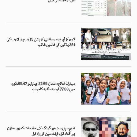
ڈال کر خودکشی کرلی
لاہور کو آپریٹو سوسائٹی: کرپشن 15 ارب پار، 3 ارب کی
391 پلاٹوں کی فائلیں غائب
میٹرک نتائج: ملتان 72.65، بہاولپور 65.47، ڈیرہ
میں 77.86 فیصد طلبہ کامیاب
ندیم سپل سود خور گینگ کے مقدمات کمزور، خاتون
بے گناہ قرار، فرنٹ مین کی راہ فرار