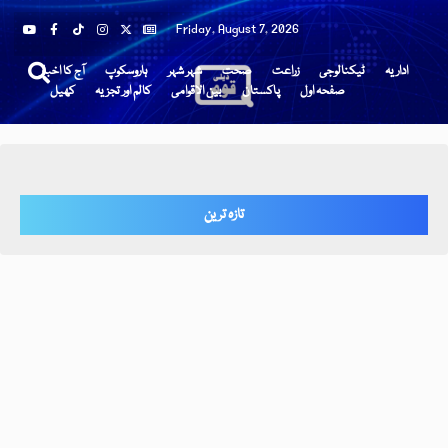
Friday, August 7, 2026
اداریہ
ٹیکنالوجی
زراعت
صحت
شہر شہر
ہاروسکوپ
آج کا اخبار
صفحہ اول
پاکستان
بین الاقوامی
کالم اور تجزیہ
کھیل
تازہ ترین