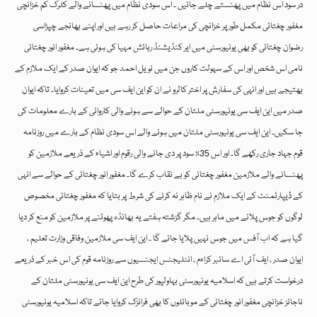
در سود اس نظام میں پھنستے چلے جائیں ۔ اس سودی نظام میں پھنسانے والے کلرک کم خزانچی
مغفور چغتائی مکمل طور پر خزانچی کی مراعات حاصل کر رہے ہیں اور اپنے بھانجے چپڑاسی
رضوان چغتائی کو بھی یونیورسٹی میں ایر کنڈیشنڈ رہائش مہیا کی ہوئی ہے۔ مغفور انور چغتائی
نامی اس شخص اور اس کے سہولت کاروں جن میں نویل احمد جو کہ ایوان صدر کے ایک ملازم کے
بھتیجے ہیں اور انہی کی سفارش پر اختر کالرو نے ان کو این ایف سی میں تعینات کروایا۔ تاکہ ایوان
صدر میں این ایف سی یونیورسٹی ملتان کے حوالے سے ہونے والی کاروائی کے بارے معلومات کی
جا سکیں۔ این ایف سی یونیورسٹی ملتان میں ہونے والے اس سودی نظام کے بارے میں روزنامہ
قوم جہاد جاری رکھے گا۔ اور اس 35٪ سود پر دی جانے والی رقوم اور اشیاء کے ذریعے ملازمین کو
پھنسانے والے ملازمین مغفور چغتائی کو بے نقاب کرے گا۔ مغفور انور چغتائی کے حوالے سے انہی
کے ڈیپارٹمنٹ کے ایک ملازم نے نام ظاہر نہ کرنے کی شرط پر بتایا کہ مغفور چغتائی مخصوص
لوگوں کو جوس پلانے میں ماہر ہیں۔ مگر گزشتہ ہفتے یہ بھانڈہ پھوٹنے پر ملازمین کو منع کر دیا
گیا ہے کہ اب آفس میں جوس نہیں پلایا جائے گا ۔ این ایف سی ملازمین وفاقی وزارت تعلیم ،
ایوان صدر ، ایف آئی اے سائبر کراءم ، انٹلیجنس ایجنسیوں سے روزنامہ قوم کی اس خبر کے ذریعے
درخواست کرتے ہیں کہ اسلامیہ یونیورسٹی بہاولپور کی طرح این ایف سی یونیورسٹی ملتان کے
ناجائز خزانچی مغفور انور چغتائی کے موبائلوں کا بھی فرانزک کروایا جائے تاکہ اسلامیہ یونیورسٹی