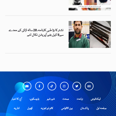
نشتر کا بڑا طبی کارنامہ، 20 سالہ لڑکی کے معدے
سے8 کیل بغیر آپریشن نکال لئے
ٹیکنالوجی
زراعت
صحت
شہر شہر
ہاروسکوپ
آج کا اخبار
صفحہ اول
پاکستان
بین الاقوامی
کالم اور تجزیہ
کھیل
اداریہ