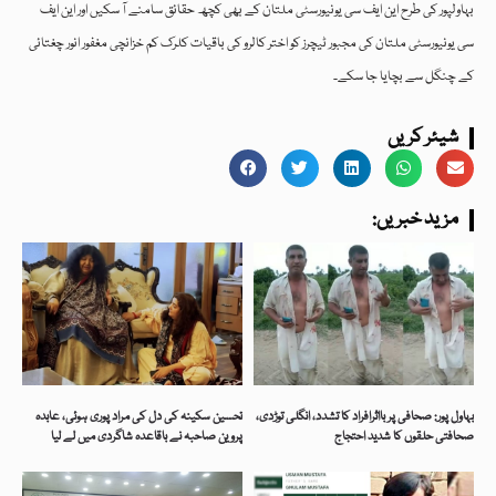
بہاولپور کی طرح این ایف سی یونیورسٹی ملتان کے بھی کچھ حقائق سامنے آ سکیں اور این ایف
سی یونیورسٹی ملتان کی مجبور ٹیچرز کو اختر کالرو کی باقیات کلرک کم خزانچی مغفور انور چغتائی
کے چنگل سے بچایا جا سکے۔
شیئر کریں
:مزید خبریں
بہاول پور: صحافی پر بااثرافراد کا تشدد، انگلی توڑدی،
تحسین سکینہ کی دل کی مراد پوری ہوئی، عابدہ
صحافتی حلقوں کا شدید احتجاج
پروین صاحبہ نے باقاعدہ شاگردی میں لے لیا