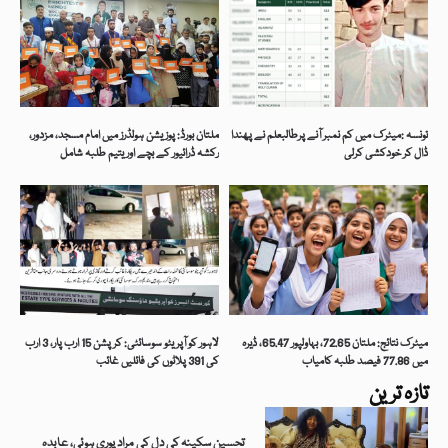
تونسہ :میٹرک میں کم نمبر آنے پرطالبعلم نے پھندا
ملتان بورڈ: پوزیشن ہولڈرز میں امام مسجد، مزدور،
ڈال کر خودکشی کرلی
رکشہ ڈرائیور کے بچے اور یتیم طلبہ شامل
میٹرک نتائج: ملتان 72.65، بہاولپور 65.47، ڈیرہ
لاہور کو آپریٹو سوسائٹی: کرپشن 15 ارب پار، 3 ارب
میں 77.86 فیصد طلبہ کامیاب
کی 391 پلاٹوں کی فائلیں غائب
تازہ ترین
تحسین سکینہ کی دل کی مراد پوری ہوئی، عابدہ