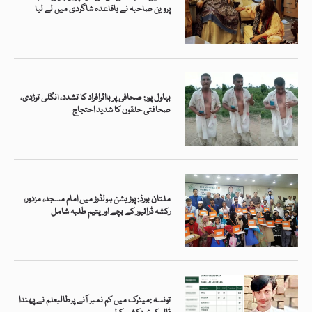
پروین صاحبہ نے باقاعدہ شاگردی میں لے لیا
بہاول پور: صحافی پر بااثرافراد کا تشدد، انگلی توڑدی،
صحافتی حلقوں کا شدید احتجاج
ملتان بورڈ: پوزیشن ہولڈرز میں امام مسجد، مزدور،
رکشہ ڈرائیور کے بچے اور یتیم طلبہ شامل
تونسہ :میٹرک میں کم نمبر آنے پرطالبعلم نے پھندا