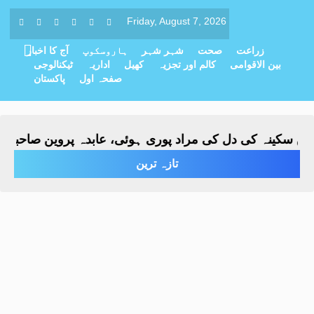
Friday, August 7, 2026
زراعت
صحت
شہر شہر
ہاروسکوپ
آج کا اخبار
بین الاقوامی
کالم اور تجزیہ
کھیل
اداریہ
ٹیکنالوجی
صفحہ اول
پاکستان
کینہ کی دل کی مراد پوری ہوئی، عابدہ پروین صاحبہ نے باق
تازہ ترین