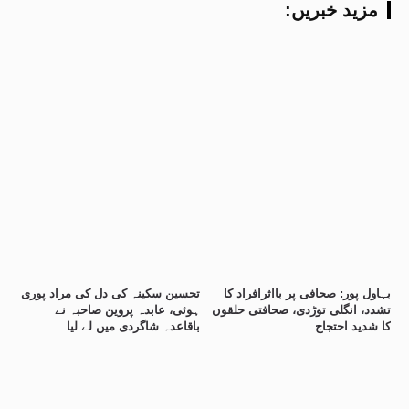
:مزید خبریں
بہاول پور: صحافی پر بااثرافراد کا
تحسین سکینہ کی دل کی مراد پوری
تشدد، انگلی توڑدی، صحافتی حلقوں
ہوئی، عابدہ پروین صاحبہ نے
کا شدید احتجاج
باقاعدہ شاگردی میں لے لیا