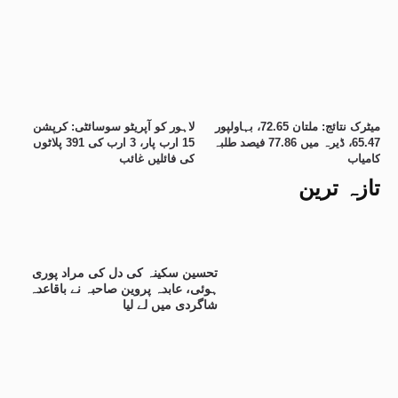
میٹرک نتائج: ملتان 72.65، بہاولپور
لاہور کو آپریٹو سوسائٹی: کرپشن
65.47، ڈیرہ میں 77.86 فیصد طلبہ
15 ارب پار، 3 ارب کی 391 پلاٹوں
کامیاب
کی فائلیں غائب
تازہ ترین
تحسین سکینہ کی دل کی مراد پوری
ہوئی، عابدہ پروین صاحبہ نے باقاعدہ
شاگردی میں لے لیا