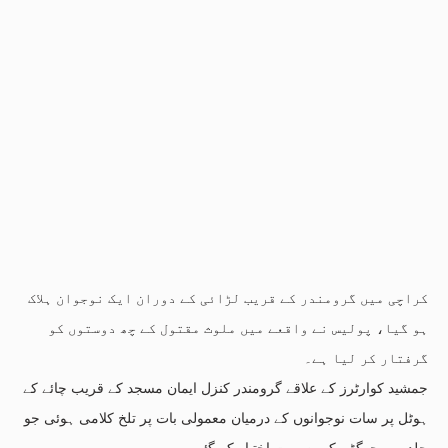
کراچی میں گرومندر کے قریب لڑائی کے دوران ایک نوجوان ہلاک
ہو گیا، پولیس نے واقعے میں ملوث مقتول کے چھ دوستوں کو
گرفتار کر لیا ہے۔
جمشید کوارٹرز کے علاقے گرومندر کنزل ایمان مسجد کے قریب چائے کے
ہوٹل پر سات نوجوانوں کے درمیان معمولی بات پر تلخ کلامی ہوئی جو
جلد ہی جھگڑے کی صورت اختیار کر گئی۔