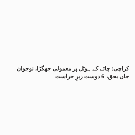
کراچی: چائے کے ہوٹل پر معمولی جھگڑا، نوجوان
جاں بحق، 6 دوست زیرِ حراست