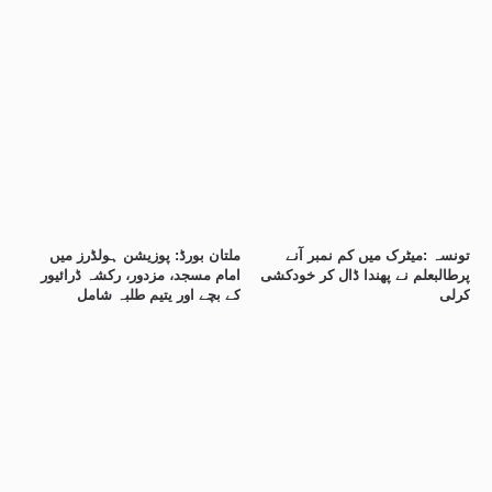
تونسہ :میٹرک میں کم نمبر آنے
ملتان بورڈ: پوزیشن ہولڈرز میں
پرطالبعلم نے پھندا ڈال کر خودکشی
امام مسجد، مزدور، رکشہ ڈرائیور
کرلی
کے بچے اور یتیم طلبہ شامل