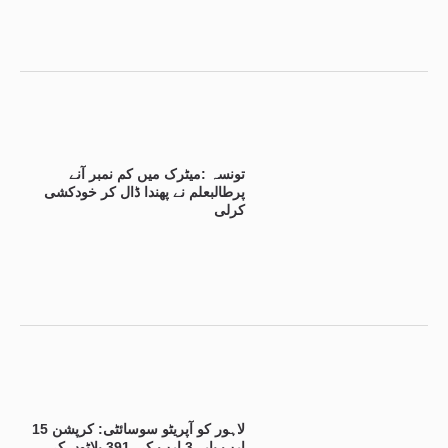
تونسہ :میٹرک میں کم نمبر آنے
پرطالبعلم نے پھندا ڈال کر خودکشی
کرلی
لاہور کو آپریٹو سوسائٹی: کرپشن 15
ارب پار، 3 ارب کی 391 پلاٹوں کی