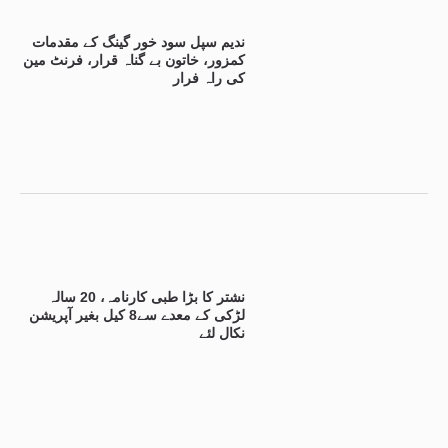
ندیم سپل سود خور گینگ کے مقدمات
کمزور، خاتون بے گناہ قرار، فرنٹ مین
کی راہ فرار
نشتر کا بڑا طبی کارنامہ، 20 سالہ
لڑکی کے معدے سے8 کیل بغیر آپریشن
نکال لئے