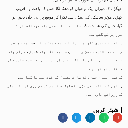
جھگڑے کے دوران ایک نوجوان کو دھکا لگا جس کے باعث وہ قریب
کھڑی موٹر سائیکل کے ہینڈل سے ٹکرا کر موقع پر ہی جاں بحق ہو
گیا، جس کی شناخت 18 سالہ عبد الرحمن ولد عبدالجبار کے
طور پر کی گئی ہے۔
پولیس نے فوری کارروائی کرتے ہوئے مقتول کے چھ دوست طلحہ
ولد محمد شاہد، حسن ولد عارف، عبداللہ ولد شکیل، فراز ولد
عبد الستار، منان ولد اکبر علی اور معیز ولد محمد جاوید کو
گرفتار کر لیا ہے۔
گرفتار ملزم حسن ولد عارف مقتول کا کزن بتایا گیا ہے،
پولیس نے واقعے کی مزید تحقیقات شروع کر دی ہیں اور قانونی
کارروائی جاری ہے۔
شیئر کریں