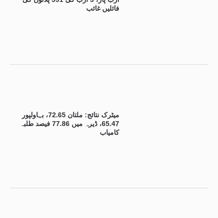
فائلیں غائب
میٹرک نتائج: ملتان 72.65، بہاولپور
65.47، ڈیرہ میں 77.86 فیصد طلبہ
کامیاب