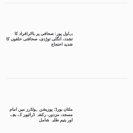
بہاول پور: صحافی پر بااثرافراد کا
تشدد، انگلی توڑدی، صحافتی حلقوں کا
شدید احتجاج
ملتان بورڈ: پوزیشن ہولڈرز میں امام
مسجد، مزدور، رکشہ ڈرائیور کے بچے
اور یتیم طلبہ شامل