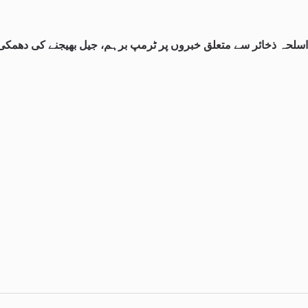
اسلحہ ذخائر سے متعلق خبروں پر ٹرمپ برہم، جیل بھیجنے کی دھمکی