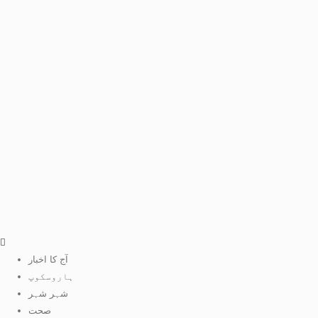
آج کا اخبار
ہاروسکوپ
شہر شہر
صحت