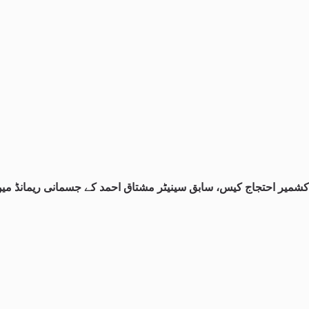
کشمیر احتجاج کیس، سابق سینیٹر مشتاق احمد کے جسمانی ریمانڈ میں 4 روز کی توس