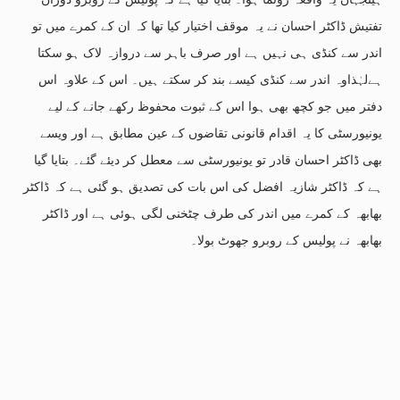
تفتیش ڈاکٹر احسان نے یہ موقف اختیار کیا تھا کہ ان کے کمرے میں تو
اندر سے کنڈی ہی نہیں ہے اور صرف باہر سے دروازہ لاک ہو سکتا
ہےلہٰذاوہ اندر سے کنڈی کیسے بند کر سکتے ہیں۔ اس کے علاوہ اس
دفتر میں جو کچھ بھی ہوا اس کے ثبوت محفوظ رکھے جانے کے لیے
یونیورسٹی کا یہ اقدام قانونی تقاضوں کے عین مطابق ہے اور ویسے
بھی ڈاکٹر احسان قادر تو یونیورسٹی سے معطل کر دیئے گئے۔ بتایا گیا
ہے کہ ڈاکٹر شازیہ افضل کی اس بات کی تصدیق ہو گئی ہے کہ ڈاکٹر
بھابھہ کے کمرے میں اندر کی طرف چٹخنی لگی ہوئی ہے اور ڈاکٹر
بھابھہ نے پولیس کے روبرو جھوٹ بولا۔