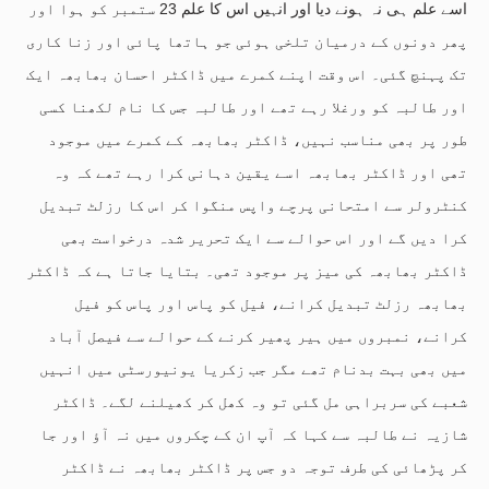
اسے علم ہی نہ ہونے دیا اور انہیں اس کا علم 23 ستمبر کو ہوا اور
پھر دونوں کے درمیان تلخی ہوئی جو ہاتھا پائی اور زنا کاری
تک پہنچ گئی۔ اس وقت اپنے کمرے میں ڈاکٹر احسان بھابھہ ایک
اور طالبہ کو ورغلا رہے تھے اور طالبہ جس کا نام لکھنا کسی
طور پر بھی مناسب نہیں، ڈاکٹر بھابھہ کے کمرے میں موجود
تھی اور ڈاکٹر بھابھہ اسے یقین دہانی کرا رہے تھے کہ وہ
کنٹرولر سے امتحانی پرچے واپس منگوا کر اس کا رزلٹ تبدیل
کرا دیں گے اور اس حوالے سے ایک تحریر شدہ درخواست بھی
ڈاکٹر بھابھہ کی میز پر موجود تھی۔ بتایا جاتا ہے کہ ڈاکٹر
بھابھہ رزلٹ تبدیل کرانے، فیل کو پاس اور پاس کو فیل
کرانے، نمبروں میں ہیر پھیر کرنے کے حوالے سے فیصل آباد
میں بھی بہت بدنام تھے مگر جب زکریا یونیورسٹی میں انہیں
شعبے کی سربراہی مل گئی تو وہ کھل کر کھیلنے لگے۔ ڈاکٹر
شازیہ نے طالبہ سے کہا کہ آپ ان کے چکروں میں نہ آؤ اور جا
کر پڑھائی کی طرف توجہ دو جس پر ڈاکٹر بھابھہ نے ڈاکٹر