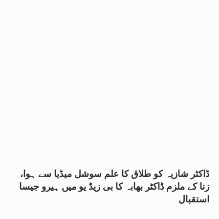
ڈاکٹر شازیہ کو طلاق کا علم سوشل میڈیا سے ہوا،
زنا کے ملزم ڈاکٹر بھابہ کا بی زیڈ یو میں ہیرو جیسا
استقبال