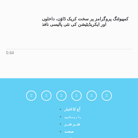
کمپیوٹنگ پروگرامز پر سخت کریک ڈاؤن، داخلوں
اور ایکریڈیٹیشن کی نئی پالیسی نافذ
آج کا اخبار
ہاروسکوپ
شہر شہر
صحت