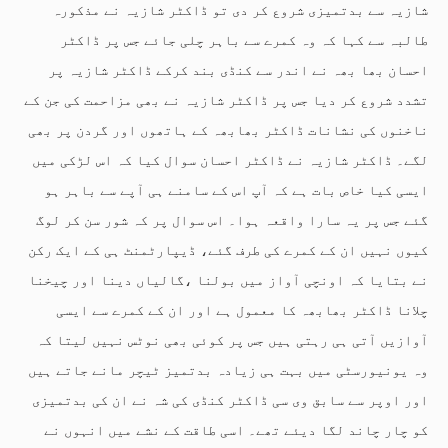
شازیہ سے بدتمیزی شروع کر دی تو ڈاکٹر شازیہ نے مذکورہ
طالبہ سے کہا کہ وہ کمرے سے باہر چلی جائے جس پر ڈاکٹر
احسان بھا بھہ نے اندر سے کنڈی بند کرکے ڈاکٹر شازیہ پر
تشدد شروع کر دیا جس پر ڈاکٹر شازیہ نے بھی مزاحمت کی جن کے
ناخنوں کی نشانات ڈاکٹر بھابھہ کے ہاتھوں اور گردن پر بھی
لگے۔ ڈاکٹر شازیہ نے ڈاکٹر احسان سوال کیا کہ اس لڑکی میں
ایسی کیا خاص بات ہے کہ آپ اس کے سامنے ہی آپے سے باہر ہو
گئے جس پر یہ سارا واقعہ ہوا۔ اس سوال پر کہ شور سن کر لوگ
کیوں نہیں ان کے کمرے کی طرف گئے، ڈیپارٹمنٹ ہی کے ایک رکن
نے بتایا کہ اونچی آواز میں بولنا ،گالیاں دینا اور چیخنا
چلانا ڈاکٹر بھابھہ کا معمول ہے اور ان کے کمرے سے ایسی
آوازیں آتی ہی رہتی ہیں جس پر کوئی بھی نوٹس نہیں لیتا کہ
وہ یونیورسٹی میں بہت ہی زیادہ بدتمیز ٹیچر مانے جاتے ہیں
اور اوپر سے سابق وی سی ڈاکٹر کنڈی کی شہ نے ان کی بدتمیزی
کو چار چاند لگا دیئے تھے۔ اسی طاقت کے نشے میں انہوں نے