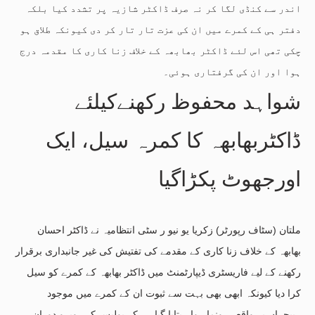
اندر سے کنڈی لگا کر نہ صرف ڈاکٹر شازیہ پر تشدد کیا بلکہ
دفتر ہی کے کمرے میں ان کی عزت تار تار کر دی کیونکہ طلاق ہو
چکی تھی اس لئے ڈاکٹر بھابھہ کے خلاف زنا کاری کا مقدمہ درج
ہوا اور ان کی گرفتاری ہوئی۔
شواہد محفوظ رکھنےکیلئے
ڈاکٹربھابھہ کا کمرہ سیل، ایک
اورجھوٹ پکڑاگیا
ملتان (سٹاف رپورٹر) زکریا یو نیو ر سٹی انتظامیہ نے ڈاکٹر احسان
بھابھہ کے خلاف زنا کاری کے مقدمے کی تفتیش کی غیر جانبداری برقرار
رکھنے کے لیے فاریسٹری ڈیپارٹمنٹ میں ڈاکٹر بھابھہ کے کمرے کو سیل
کرا دیا کیونکہ ابھی بھی بہت سے ثبوت ان کے کمرے میں موجود
ہیںجہاں یہ واقعہ رونما ہوا۔ بتایا گیا ہے کہ پولیس کے روبرو دوران