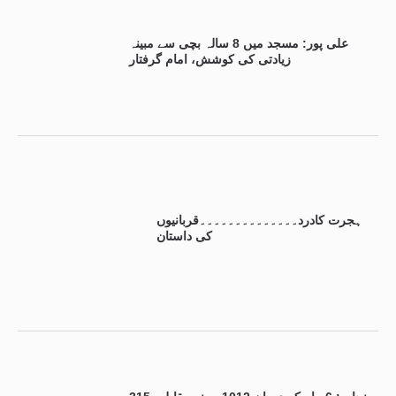
علی پور: مسجد میں 8 سالہ بچی سے مبینہ
زیادتی کی کوشش، امام گرفتار
ہجرت کادرد۔۔۔۔۔۔۔۔۔۔۔۔۔۔قربانیوں
کی داستان