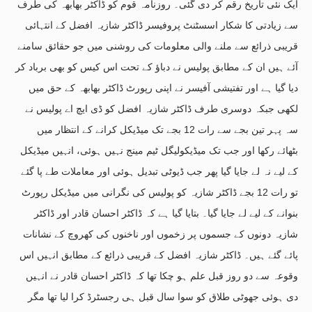
ایک نئی تاریخ رقم کر دی گئی۔ روزنامہ قوم کو ڈاکٹر بھابھہ کی طرف
سے زیادتی کا شکار اسسٹنٹ پروفیسر ڈاکٹر شازیہ افضل کے انتہائی
قریبی ذرائع سے ملنے والی معلومات کی روشنی میں جو حقائق سامنے
آئے ہیں ان کے مطابق پولیس نے دباؤ کے تحت اس کیس کو بھی برباد کر
دیا گیا ہے اور تفتیشی آفیسر نے اپنی رپورٹ ڈاکٹر بھابھہ کے حق میں
لکھی جبکہ دوسری طرف ڈاکٹر شازیہ افضل کو ڈی ایچ اے پولیس نے
سہ پہر تین بجے سے رات 12 بجے تک میڈیکل کرانے کے انتظار میں
بٹھائے رکھا اور جب تک میڈیکولیگل ٹیم مینج نہیں ہوئی، انہیں میڈیکل
کے لیے نہ لے جایا گیا پھر جب ڈیوٹی تبدیل ہوئی اور معاملات طے پا گئے
تو رات 12 بجے ڈاکٹر شازیہ کو پولیس کی نگرانی میں میڈیکل رپورٹ
بنوانے کے لیے لے جایا گیا۔ بتایا گیا ہے کہ ڈاکٹر احسان قادر اور ڈاکٹر
شازیہ دونوں کے جسموں پر زخموں اور ناخنوں کی کھروچ کے نشانات
پائے گئے ہیں۔ ڈاکٹر شازیہ افضل کے قریبی ذرائع کے مطابق انہیں اس
وقوعہ سے دو روز قبل علم ہو چکا تھا کہ ڈاکٹر احسان قادر نے انہیں
دی ہوئی جھوٹی طلاق کو سوا سال قبل ہی رجسٹرڈ کرا لیا تھا مگر