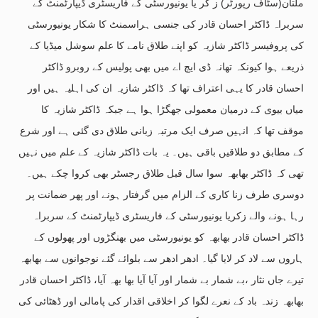
ملتان(سٹاف رپورٹر) ز کر یا یونیورسٹی کے فاریسٹری ڈیپارٹمنٹ کے
سربراہ ڈاکٹر احسان قادر کی جنسی ہراسمنٹ کا شکار یونیورسٹی
کی پروفیسر ڈاکٹر شازیہ کو اپنے طلاق نامے کا علم سوشل میڈیا کے
ذریعے ہوا کیونکہ تھانہ ڈی ایچ اے میں بھی پولیس کے روبرو ڈاکٹر
احسان قادر کا یہی اعتراف تھا کہ ڈاکٹر شازیہ ان کی اہلیہ ہیں اور
میاں بیوی کے درمیان معمولی جھگڑا ہوا ہے جبکہ ڈاکٹر شازیہ کا
موقف تھا کہ انہیں صرف ایک مرتبہ زبانی طلاق دی گئی ہے اور شرع
کے مطابق دو طلاقیں باقی ہیں۔ یہ بات ڈاکٹر شازیہ کے علم میں نہیں
تھی کہ ڈاکٹر بھابھہ سوا سال قبل طلاق رجسٹر بھی کروا چکے ہیں۔
دوسری طرف زنا کاری کے الزام میں گرفتار ہونے اور پھر ضمانت پر
رہا ہونے والے زکریا یونیورسٹی کے فاریسٹری ڈیپارٹمنٹ کے سربراہ
ڈاکٹر احسان قادر بھابھہ کو یونیورسٹی میں بھنگڑوں اور پھولوں کے
ہاروں سے لاد کر لایا گیا۔ ادھر ادھر سے بلوائے گئے نوجوانوں سے بھابھہ
تیرے جاں نثار ،بے شمار بے شمار اور آیا آیا بھا بھہ آیا، ڈاکٹر احسان قادر
بھابھہ زندہ باد کے نعرے لگوا کر اخلاقی اقدار کی پامالی اور ڈھٹائی کی