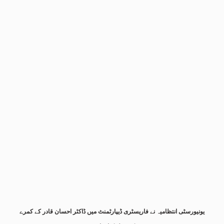
یونیورسٹی انتظامیہ نے فاریسٹری ڈیپارٹمنٹ میں ڈاکٹر احسان قادر کے کمرے