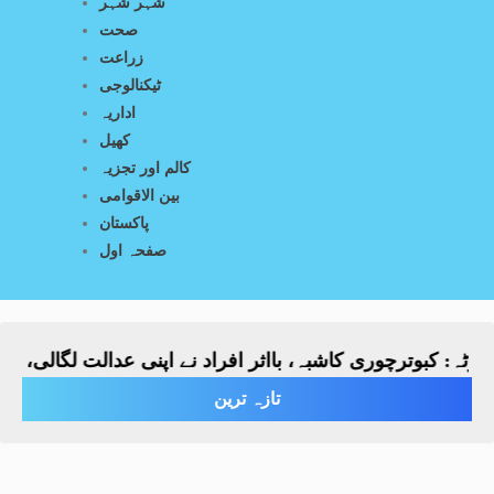
شہر شہر
صحت
زراعت
ٹیکنالوجی
اداریہ
کھیل
کالم اور تجزیہ
بین الاقوامی
پاکستان
صفحہ اول
 کبوترچوری کاشبہ، بااثر افراد نے اپنی عدالت لگالی، بچے پر 
تازہ ترین