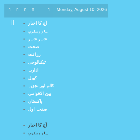
Monday, August 10, 2026
آج کا اخبار
ہاروسکوپ
شہر شہر
صحت
زراعت
ٹیکنالوجی
اداریہ
کھیل
کالم اور تجزیہ
بین الاقوامی
پاکستان
صفحہ اول
آج کا اخبار
ہاروسکوپ