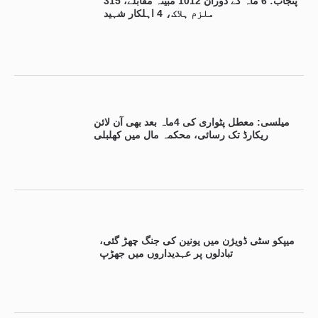
پنجاب: 6 ماہ کے دوران 1012 مبینہ مقابلے، 315
ملزم ہلاک، 4 اہلکار شہید
میلسی: معطل پٹواری کی 4ماہ بعد بھی آن لائن
ریکارڈ تک رسائی، محکمہ مال میں کھلبلی
میپکو سٹی ڈویژن میں یونین کی جنگ چھڑ گئی،
تبادلوں پر عہدیداروں میں جھڑپ