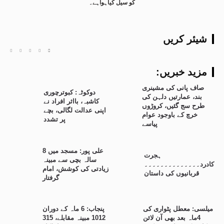
کو سیل کیاہواہے۔
شیئر کریں
:مزید خبریں
صاف پانی کی مشینری
دوکوٹہ: کبوترچوری
بند، عمارتیں دلہن کی
کاشبہ، بااثر افراد نے
طرح سج گئیں، کروڑوں
اپنی عدالت لگالی، بچے
خرچ کے باوجود عوام
پر تشدد
پیاسے
علی پور: مسجد میں 8
ہجرت
سالہ بچی سے مبینہ
کادرد۔۔۔۔۔۔۔۔۔۔۔۔۔۔
زیادتی کی کوشش، امام
قربانیوں کی داستان
گرفتار
میلسی: معطل پٹواری کی
پنجاب: 6 ماہ کے دوران
4ماہ بعد بھی آن لائن
1012 مبینہ مقابلے، 315