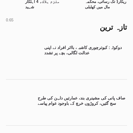
ریکارڈ تک رسائی، محکمہ
ملزم ہلاک، 4 اہلکار
مال میں کھلبلی
شہید
تازہ ترین
دوکوٹہ: کبوترچوری کاشبہ، بااثر افراد نے اپنی
عدالت لگالی، بچے پر تشدد
صاف پانی کی مشینری بند، عمارتیں دلہن کی طرح
سج گئیں، کروڑوں خرچ کے باوجود عوام پیاسے