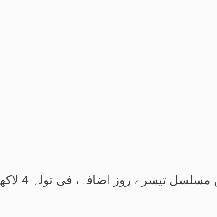
 روز اضافہ، فی تولہ 4 لاکھ 54 ہزار 336 روپے کا ہوگیا