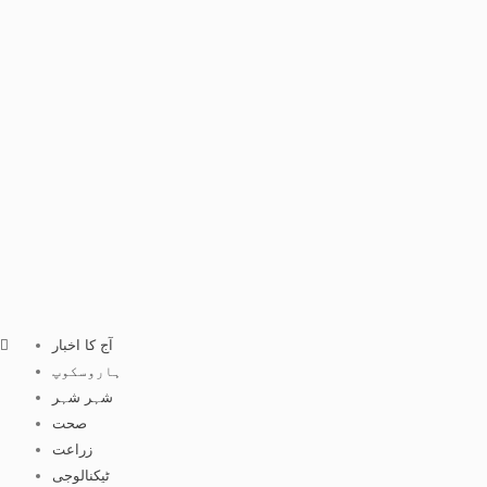
آج کا اخبار
ہاروسکوپ
شہر شہر
صحت
زراعت
ٹیکنالوجی