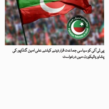
پی ٹی آئی کو سیاسی جماعت قرار دینے کیلئے علی امین گنڈاپور کی
پشاور ہائیکورٹ میں درخواست