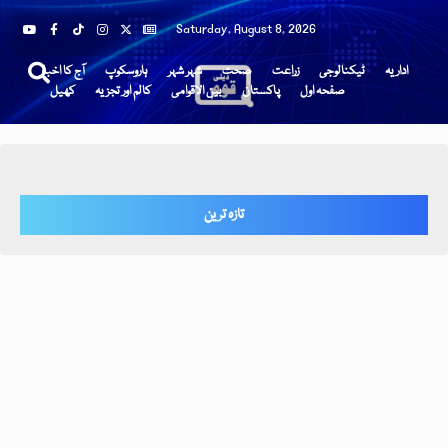
Saturday, August 8, 2026
اداریہ
ٹیکنالوجی
زراعت
صحت
شہر شہر
ہاروسکوپ
آج کا اخبار
صفحہ اول
پاکستان
بین الاقوامی
کالم اور تجزیہ
کھیل
تازہ ترین