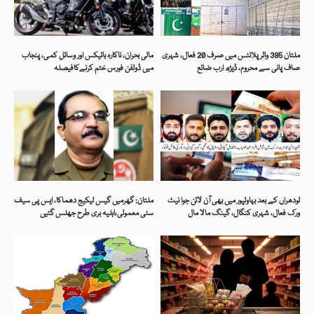
ملتان 395 واٹر پلانٹس میں صرف 20 فعال، شہری
مالی بحران، ناکارہ بائیکس اور وسائل کمی، پنجاب
صاف پانی سے محروم، ڈیڑھ ارب ضائع
میں ڈولفن فورس ختم کرنےکافیصلہ
لودھراں کے بعد بہاولپور میں بھی آن لائن جوا نیٹ
ملتان: گھرمیں گیس لیکیج دھماکا، ایس پی سیف
ورک فعال، شہری کنگال، گینگ مالا مال
سٹی معمولی،اہلیہ بری طرح جھلس گئیں