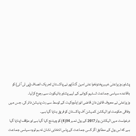
پشاور: وزیراعلیٰ خیبرپختونخوا علی امین گنڈاپور نے پاکستان تحریک انصاف (پی ٹی آئی) کو
باقاعدہ سیاسی جماعت تسلیم کروانے کے لیے پشاور ہائیکورٹ سے رجوع کرلیا۔
وزیراعلیٰ نے معروف قانون دان قاضی انور ایڈووکیٹ کے توسط سے رٹ پٹیشن دائر کی، جس میں
وفاقی حکومت اور الیکشن کمیشن آف پاکستان کو فریق بنایا گیا ہے۔
درخواست میں الیکشن رولز 2017 کے رول نمبر 94(4) کو چیلنج کیا گیا ہے اور مؤقف اپنایا گیا
ہے کہ اس رول کے مطابق اگر کسی جماعت کے پاس انتخابی نشان نہ ہو تو وہ سیاسی جماعت