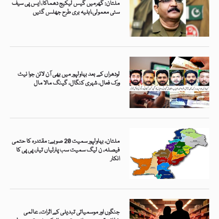
ملتان: گھرمیں گیس لیکیج دھماکا، ایس پی سیف
سٹی معمولی،اہلیہ بری طرح جھلس گئیں
لودھراں کے بعد بہاولپور میں بھی آن لائن جوا نیٹ
ورک فعال، شہری کنگال، گینگ مالا مال
ملتان، بہاولپور سمیت 20 صوبے: مقتدرہ کا حتمی
فیصلہ، ن لیگ سمیت سب پارٹیاں تیار، پی پی کا
انکار
جنگوں اور موسمیاتی تبدیلی کے اثرات، عالمی