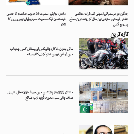
جنگوں اور موسمیاتی تبدیلی کے اثرات، عالمی
ملتان، بہاولپور سمیت 20 صوبے: مقتدرہ کا حتمی
غذائی قیمتیں ساڑھے تین سال کی بلند ترین سطح
فیصلہ، ن لیگ سمیت سب پارٹیاں تیار، پی پی کا
پر پہنچ گئیں
انکار
تازہ ترین
مالی بحران، ناکارہ بائیکس اور وسائل کمی، پنجاب
میں ڈولفن فورس ختم کرنےکافیصلہ
ملتان 395 واٹر پلانٹس میں صرف 20 فعال، شہری
صاف پانی سے محروم، ڈیڑھ ارب ضائع