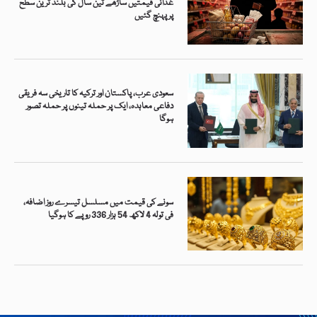
غذائی قیمتیں ساڑھے تین سال کی بلند ترین سطح
پر پہنچ گئیں
سعودی عرب، پاکستان اور ترکیہ کا تاریخی سہ فریقی
دفاعی معاہدہ، ایک پر حملہ تینوں پر حملہ تصور
ہوگا
سونے کی قیمت میں مسلسل تیسرے روز اضافہ،
فی تولہ 4 لاکھ 54 ہزار 336 روپے کا ہوگیا