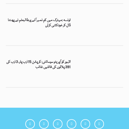
تونسہ :میٹرک میں کم نمبر آنے پرطالبعلم نے پھندا
ڈال کر خودکشی کرلی
لاہور کو آپریٹو سوسائٹی: کرپشن 15 ارب پار، 3 ارب کی
391 پلاٹوں کی فائلیں غائب