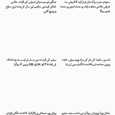
سعودی عرب، پاکستان اور ترکیہ کا تاریخی سہ
جنگوں اور موسمیاتی تبدیلی کے اثرات، عالمی
فریقی دفاعی معاہدہ، ایک پر حملہ تینوں پر حملہ
غذائی قیمتیں ساڑھے تین سال کی بلند ترین سطح
تصور ہوگا
پر پہنچ گئیں
تحسین سکینہ کی دل کی مراد پوری ہوئی، عابدہ
سونے کی قیمت میں مسلسل تیسرے روز اضافہ،
پروین صاحبہ نے باقاعدہ شاگردی میں لے لیا
فی تولہ 4 لاکھ 54 ہزار 336 روپے کا ہوگیا
ملتان بورڈ: پوزیشن ہولڈرز میں امام مسجد، مزدور،
بہاول پور: صحافی پر بااثرافراد کا تشدد، انگلی توڑدی،