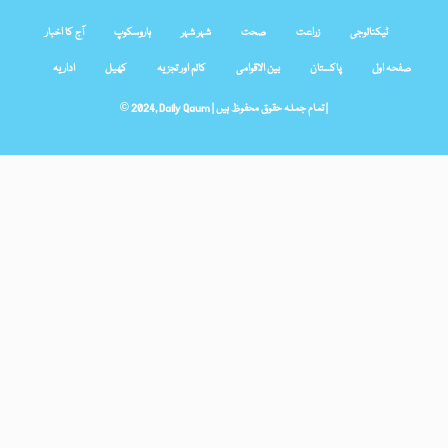
ٹیکنالوجی
زراعت
صحت
شہر شہر
ہاروسکوپ
آج کا اخبار
صفحہ اول
پاکستان
بین الاقوامی
کالم اور تجزیہ
کھیل
اداریہ
© 2024, Daily Qaum | تمام جملہ حقوق محفوظ ہیں |