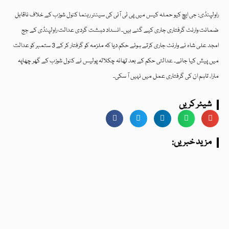
راولپنڈی: جی ایچ کیو حملہ کیس میں پی ٹی آئی کی سینئر رہنما کنول شوزب کے خلاف ناقابل
ضمانت وارنٹ گرفتاری جاری کیے گئے ہیں۔ انسداد دہشت گردی عدالت راولپنڈی کے جج
امجد علی شاہ نے وارنٹ جاری کرتے ہوئے حکم دیا کہ ملزمہ کو گرفتار کر کے 3 ستمبر کو عدالت
میں پیش کیا جائے۔ عدالتی حکم کے بعد تھانہ چکلالہ پولیس نے کنول شوزب کے گھر چھاپہ
مارا، تاہم ان کی گرفتاری عمل میں نہیں آ سکی۔
شیئر کریں
:مزید خبریں