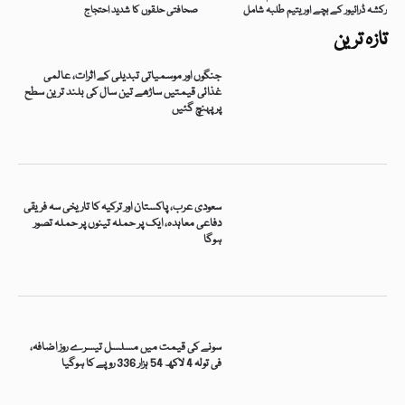
رکشہ ڈرائیور کے بچے اور یتیم طلبہ شامل
صحافتی حلقوں کا شدید احتجاج
تازہ ترین
جنگوں اور موسمیاتی تبدیلی کے اثرات، عالمی
غذائی قیمتیں ساڑھے تین سال کی بلند ترین سطح
پر پہنچ گئیں
سعودی عرب، پاکستان اور ترکیہ کا تاریخی سہ فریقی
دفاعی معاہدہ، ایک پر حملہ تینوں پر حملہ تصور
ہوگا
سونے کی قیمت میں مسلسل تیسرے روز اضافہ،
فی تولہ 4 لاکھ 54 ہزار 336 روپے کا ہوگیا