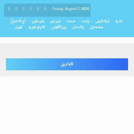
Friday, August 7, 2026
اداریہ
ٹیکنالوجی
زراعت
صحت
شہر شہر
ہاروسکوپ
آج کا اخبار
صفحہ اول
پاکستان
بین الاقوامی
کالم اور تجزیہ
کھیل
تازہ ترین