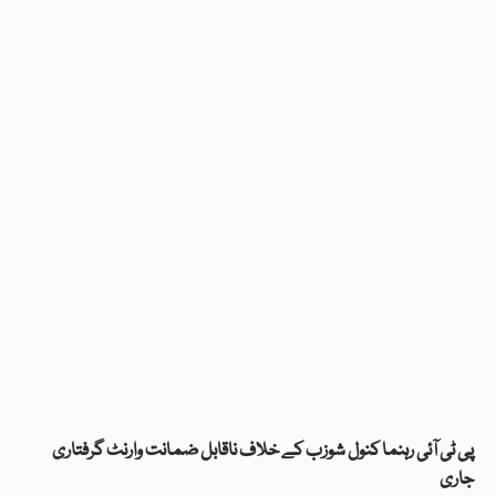
پی ٹی آئی رہنما کنول شوزب کے خلاف ناقابل ضمانت وارنٹ گرفتاری
جاری