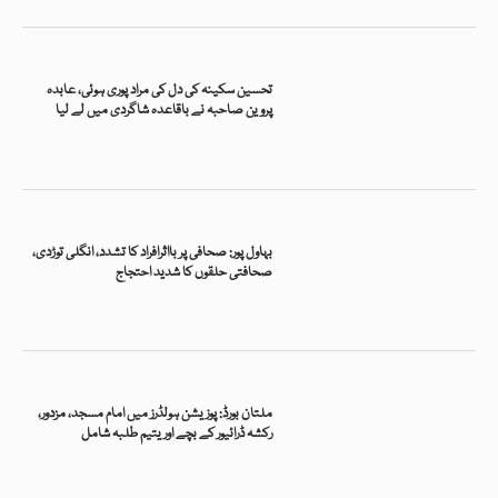
تحسین سکینہ کی دل کی مراد پوری ہوئی، عابدہ
پروین صاحبہ نے باقاعدہ شاگردی میں لے لیا
بہاول پور: صحافی پر بااثرافراد کا تشدد، انگلی توڑدی،
صحافتی حلقوں کا شدید احتجاج
ملتان بورڈ: پوزیشن ہولڈرز میں امام مسجد، مزدور،
رکشہ ڈرائیور کے بچے اور یتیم طلبہ شامل