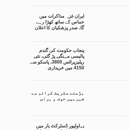
ایران غزہ مذاکرات میں
حماس کے ساتھ کھڑا رہے
گا، صدر پزشکیان کا اعلان
پنجاب حکومت کی گندم
پالیسی مہنگی پڑ گئی، نئی
ریلیزپرائس 3800، پاسکو سے
4150 میں خریداری
بڑھتے سٹریٹ کرائم سے
شہرمیں خوف و ہراس
بہاولپور ڈسٹرکٹ بار میں