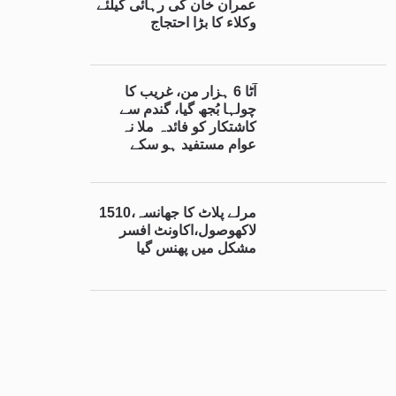
عمران خان کی رہائی کیلئے
وکلاء کا بڑا احتجاج
آٹا 6 ہزار من، غریب کا
چولہا بُجھ گیا، گندم سے
کاشتکار کو فائدہ ملا نہ
عوام مستفید ہو سکے
15مرلے پلاٹ کا جھانسہ،10
لاکھوصول،اکاونٹ افسر
مشکل میں پھنس گیا