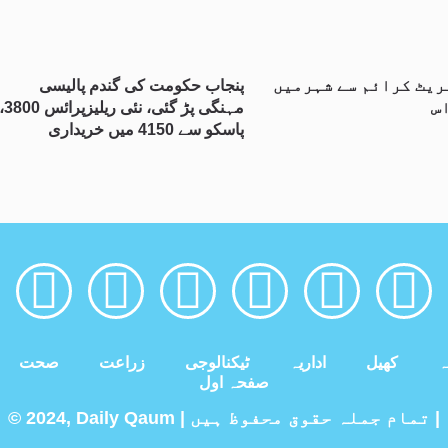
ریٹ کرائم سے شہرمیں
پنجاب حکومت کی گندم پالیسی
س
مہنگی پڑ گئی، نئی ریلیزپرائس 
پاسکو سے 4150 میں خریداری
ہ
کھیل
اداریہ
ٹیکنالوجی
زراعت
صحت
صفحہ اول
© 2024, Daily Qaum | تمام جملہ حقوق محفوظ ہیں |