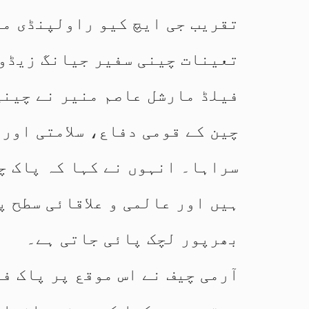
تقریب جی ایچ کیو راولپنڈی می
تعینات چینی سفیر جیانگ زیڈون
فیلڈ مارشل عاصم منیر نے چینی
چین کے قومی دفاع، سلامتی اور 
سراہا۔ انہوں نے کہا کہ پاک چ
ہیں اور عالمی و علاقائی سطح 
بھرپور لچک پائی جاتی ہے۔
آرمی چیف نے اس موقع پر پاک ف