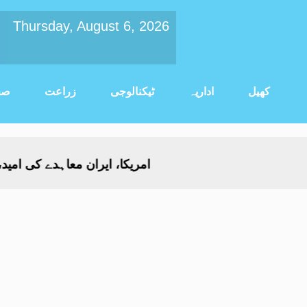
Thursday, August 6, 2026
کھیل
اداریہ
ٹیکنالوجی
زراعت
صح
امریکا، ایران معاہدے کی امید، عالم