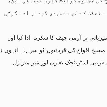
 کی مضبوط شراکت داری علاقائی امن،
 تحفظ کے لیے کلیدی کردار ادا کرتی
یزبانی پر آرمی چیف کا شکریہ ادا کیا اور
لح افواج کی قربانیوں کو سراہا۔ انہوں نے
قریبی اسٹریٹجک تعاون اور غیر متزلزل