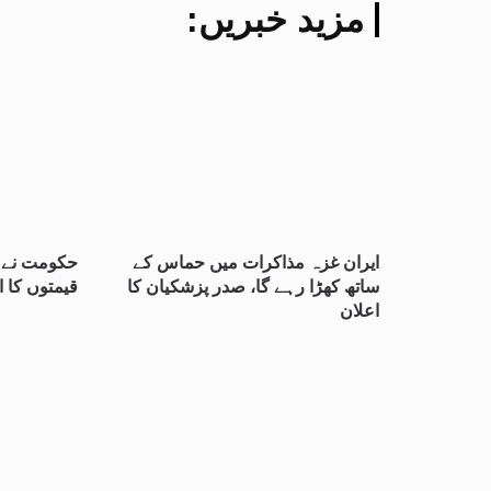
:مزید خبریں
ایران غزہ مذاکرات میں حماس کے
حکومت نے پ
ساتھ کھڑا رہے گا، صدر پزشکیان کا
قیمتوں کا ا
اعلان