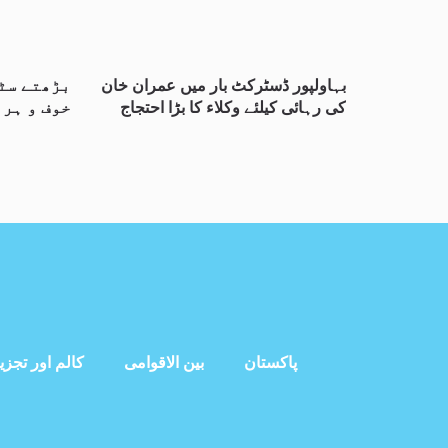
بہاولپور ڈسٹرکٹ بار میں عمران خان
بڑھتے سٹ
کی رہائی کیلئے وکلاء کا بڑا احتجاج
خوف و ہرا
پاکستان
بین الاقوامی
کالم اور تجزی