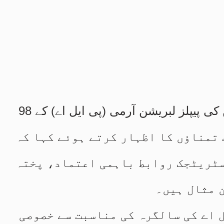
فیلڈ مارشل سید عاصم منیر نے چین کی پیپلز لبریشن آرمی (پی ایل اے) کے 98
 تمناؤں کا اظہار کرتے ہوئے کہا کہ
سٹریٹجک روابط باہمی اعتماد، پختہ
 مثال ہیں۔
ل اے کی سالگرہ کی مناسبت سے خصوصی