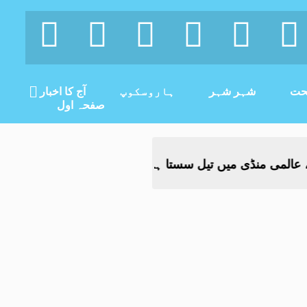
ت
شہر شہر
ہاروسکوپ
آج کا اخبار
صفحہ اول
ی منڈی میں تیل سستا ہو گیا
امریکا، ایران معاہدے کی ام
-