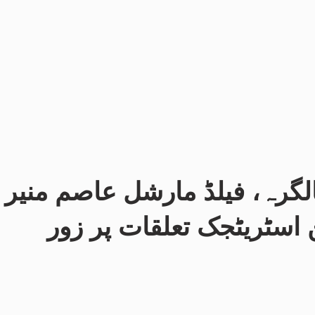
 کی 98ویں سالگرہ، فیلڈ مارشل عاصم منیر
ن اسٹریٹجک تعلقات پر زور