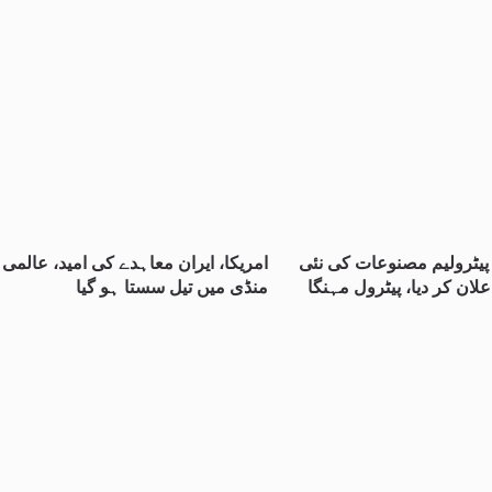
یٹرولیم مصنوعات کی نئی
امریکا، ایران معاہدے کی امید، عالمی
علان کر دیا، پیٹرول مہنگا
منڈی میں تیل سستا ہو گیا