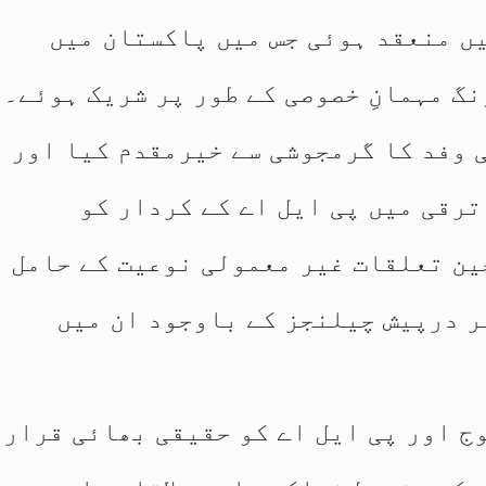
ں منعقد ہوئی جس میں پاکستان میں
گ مہمانِ خصوصی کے طور پر شریک ہوئے۔
 وفد کا گرمجوشی سے خیرمقدم کیا اور
ترقی میں پی ایل اے کے کردار کو
ین تعلقات غیر معمولی نوعیت کے حامل
پر درپیش چیلنجز کے باوجود ان میں
وج اور پی ایل اے کو حقیقی بھائی قرار